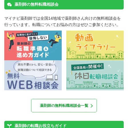
薬剤師の無料転職相談会
ているので地域密着で働けます！
【年収】500万円～650万円程度
マイナビ薬剤師では全国14地域で薬剤師さん向けの無料相談会を
行っています。転職についてお悩みの方はぜひご参加ください。
正社員
調剤薬局
【埼玉県ふじみ野市】2026年11月開局予定◎調剤薬局で薬
剤師の募集＜正社員＞
【年収】420万円～550万円程度
正社員
調剤薬局
【埼玉県春日部市】駅徒歩圏内！新規OPENの店舗で薬剤師
募集！
薬剤師の無料転職相談会一覧
【年収】420万円～500万円以上 30歳～モデル
薬剤師の転職お役立ちガイド