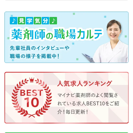
正社員
調剤薬局
【青森県八戸市】年間休日120日／完全週休2日制／車通勤
可／残業少なめ／転勤なし
【年収】540万円～600万円（諸手当込）
パート・アルバイト
調剤薬局
【大阪市西区／四つ橋線】年間休日130日◎ワークライフバ
ランスも大切にしていただけます
【時給】2,000円～
正社員
調剤薬局
【埼玉県熊谷市】年間休日120日以上、熊谷に7店舗展開し