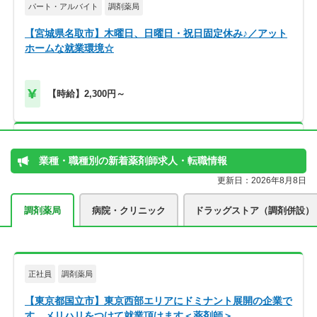
パート・アルバイト
調剤薬局
【宮城県名取市】木曜日、日曜日・祝日固定休み♪／アット
ホームな就業環境☆
【時給】2,300円～
正社員
調剤薬局
業種・職種別の新着薬剤師求人・転職情報
【北海道旭川市】高給与！580万円～／メディカルビレッジ
更新日：2026年8月8日
内の調剤薬局です＜薬剤師＞
調剤薬局
病院・クリニック
ドラッグストア（調剤併設）
【年収】580万円～900万円程度 ※年俸制
正社員
調剤薬局
【東京都国立市】東京西部エリアにドミナント展開の企業で
す。メリハリをつけて就業頂けます＜薬剤師＞