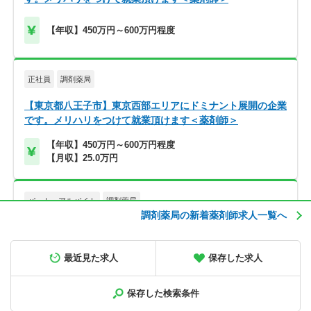
【年収】450万円～600万円程度
正社員
調剤薬局
【東京都八王子市】東京西部エリアにドミナント展開の企業
です。メリハリをつけて就業頂けます＜薬剤師＞
【年収】450万円～600万円程度
【月収】25.0万円
パート・アルバイト
調剤薬局
調剤薬局の新着薬剤師求人一覧へ
【青森県八戸市】土日祝休／完全週休2日制／車通勤可／残
業少なめ
最近見た求人
保存した求人
【時給】2,500円～
保存した検索条件