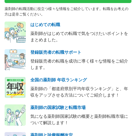
薬剤師の転職活動に役立つ様々な情報をご紹介しています。転職をお考えの
パート・アルバイト
調剤薬局
方は是非ご覧ください。
【東京都調布市】 駅チカ徒歩3分の薬局で、パート募集で
はじめての転職
す！
薬剤師がはじめての転職で気をつけたいポイントを
まとめました。
【時給】2,000円～2,300円
登録販売者の転職サポート
登録販売者の転職を成功に導く様々な情報をご紹介
します。
正社員
調剤薬局
全国の薬剤師 年収ランキング
【札幌市東区】年間休日120日以上！教育研修制度充実◎調
剤薬局チェーンにて薬剤師募集。
薬剤師の「都道府県別平均年収ランキング」と、年
収をアップさせる方法についてご紹介します！
【年収】480万円～650万円程度 25歳～30歳
【月収】26.5万円以上 24歳～モデル
薬剤師の国家試験と転職市場
気になる薬剤師国家試験の概要と薬剤師転職市場に
ついて解説します！
薬剤師と診療報酬改定