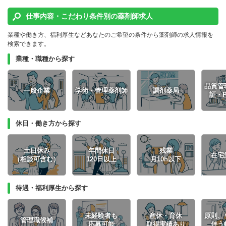
仕事内容・こだわり条件別の薬剤師求人
業種や働き方、福利厚生などあなたのご希望の条件から薬剤師の求人情報を
検索できます。
業種・職種から探す
品質管
一般企業
学術・管理薬剤師
調剤薬局
証・
休日・働き方から探す
土日休み
年間休日
残業
在宅
（相談可含む）
120日以上
月10h以下
待遇・福利厚生から探す
未経験者も
産休・育休
原則、
管理職候補
応募可能
取得実績あり
伴う