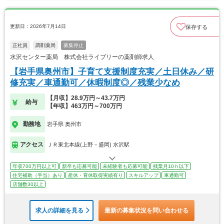
更新日：2026年7月14日
保存する
正社員
調剤薬局
募集停止
水沢センター薬局 株式会社ライブリーの薬剤師求人
【岩手県奥州市】子育て支援制度充実／土日休み／研
修充実／車通勤可／休暇制度◎／残業少なめ
【月収】28.9万円～43.7万円
給与
【年収】463万円～700万円
勤務地
岩手県 奥州市
アクセス
ＪＲ東北本線(上野－盛岡) 水沢駅
年収700万円以上可
新卒も応募可能
未経験者も応募可能
残業月10ｈ以下
住宅補助（手当）あり
産休・育休取得実績有り
スキルアップ
車通勤可
店舗数30以上
求人の詳細を見る
最新の募集状況を問い合わせる