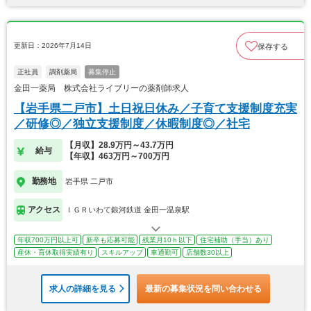
更新日：2026年7月14日
保存する
正社員
調剤薬局
募集停止
金田一薬局 株式会社ライブリーの薬剤師求人
【岩手県二戸市】土日祝日休み／子育て支援制度充実
／研修◎／独立支援制度／休暇制度◎／社宅
【月収】28.9万円～43.7万円
給与
【年収】463万円～700万円
勤務地
岩手県 二戸市
アクセス
ＩＧＲいわて銀河鉄道 金田一温泉駅
年収700万円以上可
新卒も応募可能
残業月10ｈ以下
住宅補助（手当）あり
産休・育休取得実績有り
スキルアップ
車通勤可
店舗数30以上
求人の詳細を見る
最新の募集状況を問い合わせる