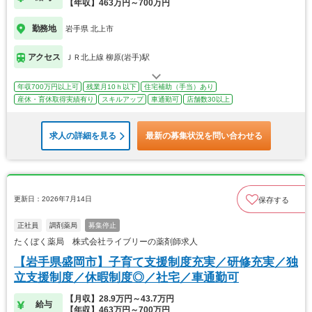
【年収】463万円～700万円
勤務地
岩手県 北上市
アクセス
ＪＲ北上線 柳原(岩手)駅
年収700万円以上可
残業月10ｈ以下
住宅補助（手当）あり
産休・育休取得実績有り
スキルアップ
車通勤可
店舗数30以上
求人の詳細を見る
最新の募集状況を問い合わせる
更新日：2026年7月14日
保存する
正社員
調剤薬局
募集停止
たくぼく薬局 株式会社ライブリーの薬剤師求人
【岩手県盛岡市】子育て支援制度充実／研修充実／独
立支援制度／休暇制度◎／社宅／車通勤可
【月収】28.9万円～43.7万円
給与
【年収】463万円～700万円