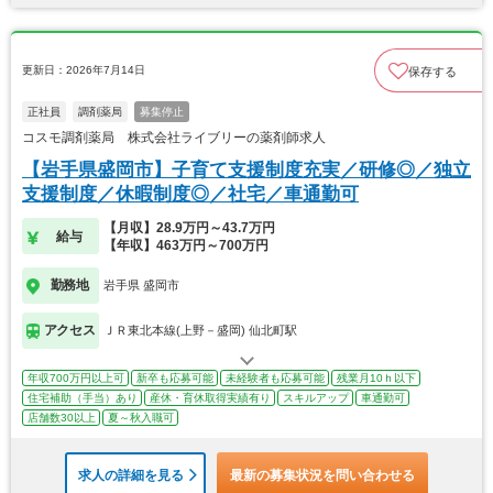
更新日：2026年7月14日
保存する
正社員
調剤薬局
募集停止
コスモ調剤薬局 株式会社ライブリーの薬剤師求人
【岩手県盛岡市】子育て支援制度充実／研修◎／独立
支援制度／休暇制度◎／社宅／車通勤可
【月収】28.9万円～43.7万円
給与
【年収】463万円～700万円
勤務地
岩手県 盛岡市
アクセス
ＪＲ東北本線(上野－盛岡) 仙北町駅
年収700万円以上可
新卒も応募可能
未経験者も応募可能
残業月10ｈ以下
住宅補助（手当）あり
産休・育休取得実績有り
スキルアップ
車通勤可
店舗数30以上
夏～秋入職可
求人の詳細を見る
最新の募集状況を問い合わせる