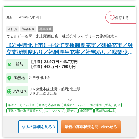
更新日：2026年7月14日
保存する
正社員
調剤薬局
募集停止
ウェルビー薬局 北上駅西口店 株式会社ライブリーの薬剤師求人
【岩手県北上市】子育て支援制度充実／研修充実／独
立支援制度あり／福利厚生充実／社宅あり／残業少な
め
【月収】28.9万円～43.7万円
給与
【年収】463万円～700万円
勤務地
岩手県 北上市
ＪＲ東北本線(上野－盛岡) 北上駅
アクセス
ＪＲ北上線 北上駅
年収700万円以上可
新卒も応募可能
残業月10ｈ以下
住宅補助（手当）あり
産休・育休取得実績有り
スキルアップ
駅チカ
車通勤可
店舗数30以上
求人の詳細を見る
最新の募集状況を問い合わせる