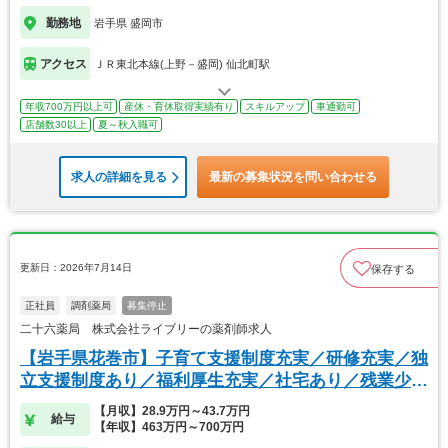
勤務地
岩手県 盛岡市
アクセス
ＪＲ東北本線(上野－盛岡) 仙北町駅
年収700万円以上可
産休・育休取得実績有り
スキルアップ
車通勤可
店舗数30以上
夏～秋入職可
求人の詳細を見る
最新の募集状況を問い合わせる
更新日：2026年7月14日
保存する
正社員
調剤薬局
募集停止
二十六薬局 株式会社ライブリーの薬剤師求人
【岩手県花巻市】子育て支援制度充実／研修充実／独
立支援制度あり／福利厚生充実／社宅あり／残業少な
め
【月収】28.9万円～43.7万円
給与
【年収】463万円～700万円