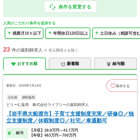
条件を変更する
人気のこだわり条件を追加する
残業月10ｈ以下
年間休日120日以上
土日休み（相談可含
23
件の薬剤師求人
※ 非公開求人を除く
おすすめ順
新着順
給与順
更新日：2026年7月14日
保存する
正社員
調剤薬局
どりーむ薬局 株式会社ライブリーの薬剤師求人
【岩手県大船渡市】子育て支援制度充実／研修◎／独
立支援制度／休暇制度◎／社宅／車通勤可
【月収】28.9万円～43.7万円
給与
【年収】463万円～700万円