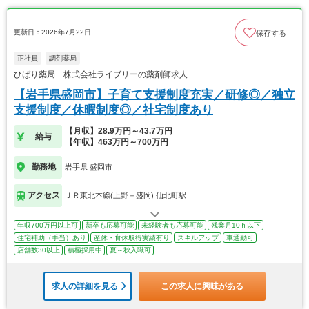
更新日：2026年7月22日
保存する
正社員
調剤薬局
ひばり薬局 株式会社ライブリーの薬剤師求人
【岩手県盛岡市】子育て支援制度充実／研修◎／独立
支援制度／休暇制度◎／社宅制度あり
【月収】28.9万円～43.7万円
給与
【年収】463万円～700万円
勤務地
岩手県 盛岡市
アクセス
ＪＲ東北本線(上野－盛岡) 仙北町駅
年収700万円以上可
新卒も応募可能
未経験者も応募可能
残業月10ｈ以下
住宅補助（手当）あり
産休・育休取得実績有り
スキルアップ
車通勤可
店舗数30以上
積極採用中
夏～秋入職可
求人の詳細を見る
この求人に興味がある