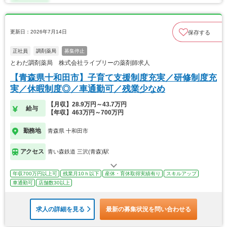
更新日：2026年7月14日
保存する
正社員
調剤薬局
募集停止
とわだ調剤薬局 株式会社ライブリーの薬剤師求人
【青森県十和田市】子育て支援制度充実／研修制度充
実／休暇制度◎／車通勤可／残業少なめ
【月収】28.9万円～43.7万円
給与
【年収】463万円～700万円
勤務地
青森県 十和田市
アクセス
青い森鉄道 三沢(青森)駅
年収700万円以上可
残業月10ｈ以下
産休・育休取得実績有り
スキルアップ
車通勤可
店舗数30以上
求人の詳細を見る
最新の募集状況を問い合わせる