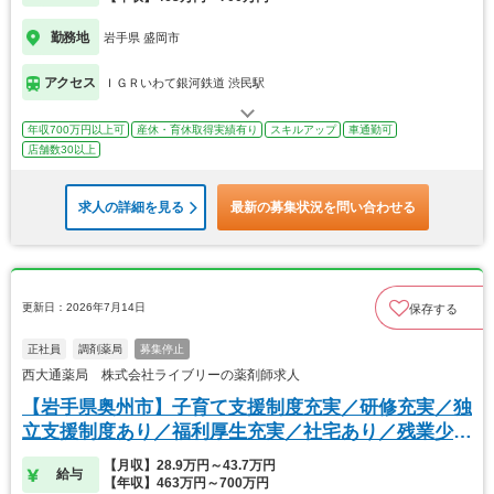
勤務地
岩手県 盛岡市
アクセス
ＩＧＲいわて銀河鉄道 渋民駅
年収700万円以上可
産休・育休取得実績有り
スキルアップ
車通勤可
店舗数30以上
求人の詳細を見る
最新の募集状況を問い合わせる
更新日：2026年7月14日
保存する
正社員
調剤薬局
募集停止
西大通薬局 株式会社ライブリーの薬剤師求人
【岩手県奥州市】子育て支援制度充実／研修充実／独
立支援制度あり／福利厚生充実／社宅あり／残業少な
め
【月収】28.9万円～43.7万円
給与
【年収】463万円～700万円