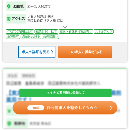
勤務地
岩手県 大船渡市
ＪＲ大船渡線 盛駅
アクセス
三陸鉄道南リアス線 盛駅
年収700万円以上可
残業月10ｈ以下
産休・育休取得実績有り
スキルアップ
車通勤可
店舗数30以上
積極採用中
求人の詳細を見る
この求人に興味がある