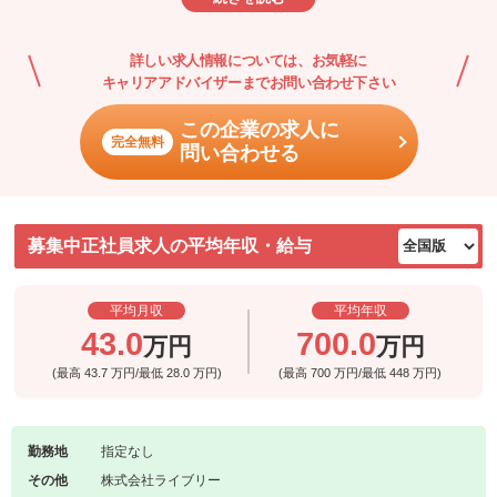
せることで女性の離職を防ぐとともに、 子育てをしながらライフス
タイルに合わせた働き方ができるよう支援しています。 パートタイ
詳しい求人情報については、お気軽に
ム勤務も歓迎しており、短時間勤務にも柔軟な雇用システムで万全
キャリアアドバイザーまでお問い合わせ下さい
なフォロー体制を敷いています。
地域医療の担い手に男女の差はなく、お互いを支えあえる職場環境
この企業の求人に
づくりを目指しています。
完全無料
問い合わせる
募集中正社員求人の平均年収・給与
平均月収
平均年収
43.0
700.0
万円
万円
(最高
43.7
万円/最低
28.0
万円)
(最高
700
万円/最低
448
万円)
勤務地
指定なし
その他
株式会社ライブリー