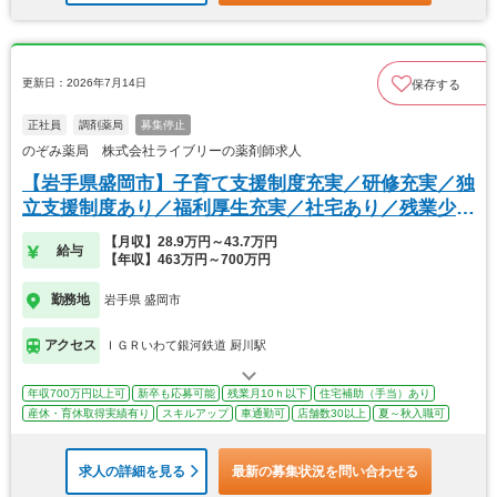
更新日：2026年7月14日
保存する
正社員
調剤薬局
募集停止
のぞみ薬局 株式会社ライブリーの薬剤師求人
【岩手県盛岡市】子育て支援制度充実／研修充実／独
立支援制度あり／福利厚生充実／社宅あり／残業少な
め
【月収】28.9万円～43.7万円
給与
【年収】463万円～700万円
勤務地
岩手県 盛岡市
アクセス
ＩＧＲいわて銀河鉄道 厨川駅
年収700万円以上可
新卒も応募可能
残業月10ｈ以下
住宅補助（手当）あり
産休・育休取得実績有り
スキルアップ
車通勤可
店舗数30以上
夏～秋入職可
求人の詳細を見る
最新の募集状況を問い合わせる