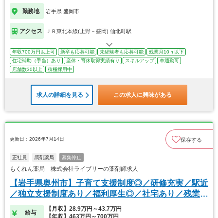
勤務地
岩手県 盛岡市
アクセス
ＪＲ東北本線(上野－盛岡) 仙北町駅
年収700万円以上可
新卒も応募可能
未経験者も応募可能
残業月10ｈ以下
住宅補助（手当）あり
産休・育休取得実績有り
スキルアップ
車通勤可
店舗数30以上
積極採用中
求人の詳細を見る
この求人に興味がある
更新日：2026年7月14日
保存する
正社員
調剤薬局
募集停止
もくれん薬局 株式会社ライブリーの薬剤師求人
【岩手県奥州市】子育て支援制度◎／研修充実／駅近
／独立支援制度あり／福利厚生◎／社宅あり／残業少
なめ
【月収】28.9万円～43.7万円
給与
【年収】463万円～700万円