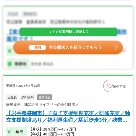
更新日：2026年7月14日
保存する
正社員
調剤薬局
募集停止
好摩薬局 株式会社ライブリーの薬剤師求人
【岩手県盛岡市】子育て支援制度充実／研修充実／独
立支援制度あり／福利厚生◎／駅近徒歩3分／残業少
なめ
【月収】28.9万円～43.7万円
給与
【年収】463万円～700万円