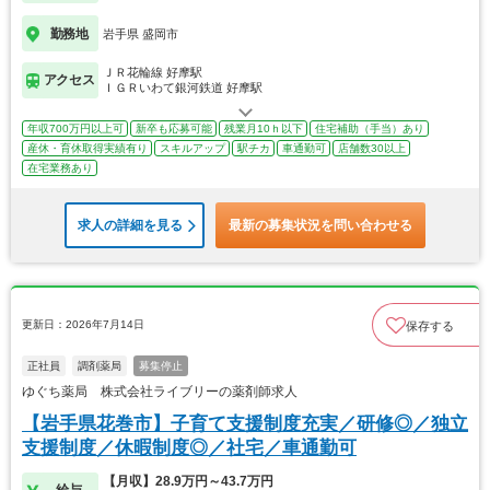
勤務地
岩手県 盛岡市
ＪＲ花輪線 好摩駅
アクセス
ＩＧＲいわて銀河鉄道 好摩駅
年収700万円以上可
新卒も応募可能
残業月10ｈ以下
住宅補助（手当）あり
産休・育休取得実績有り
スキルアップ
駅チカ
車通勤可
店舗数30以上
在宅業務あり
求人の詳細を見る
最新の募集状況を問い合わせる
更新日：2026年7月14日
保存する
正社員
調剤薬局
募集停止
ゆぐち薬局 株式会社ライブリーの薬剤師求人
【岩手県花巻市】子育て支援制度充実／研修◎／独立
支援制度／休暇制度◎／社宅／車通勤可
【月収】28.9万円～43.7万円