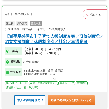
更新日：2026年7月14日
保存する
正社員
調剤薬局
募集停止
公園通薬局 株式会社ライブリーの薬剤師求人
【岩手県盛岡市】子育て支援制度充実／研修制度◎／
独立支援制度／休暇制度◎／社宅／車通勤可
【月収】28.9万円～43.7万円
給与
【年収】463万円～700万円
勤務地
岩手県 盛岡市
ＪＲ東北本線(上野－盛岡) 盛岡駅
アクセス
ＪＲ田沢湖線 盛岡駅…ほか
年収700万円以上可
産休・育休取得実績有り
スキルアップ
車通勤可
店舗数30以上
夏～秋入職可
求人の詳細を見る
最新の募集状況を問い合わせる