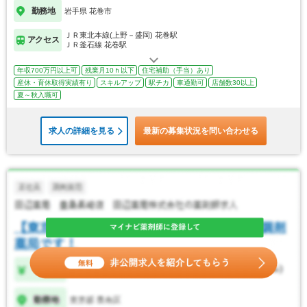
勤務地
岩手県 花巻市
ＪＲ東北本線(上野－盛岡) 花巻駅
アクセス
ＪＲ釜石線 花巻駅
年収700万円以上可
残業月10ｈ以下
住宅補助（手当）あり
産休・育休取得実績有り
スキルアップ
駅チカ
車通勤可
店舗数30以上
夏～秋入職可
求人の詳細を見る
最新の募集状況を問い合わせる