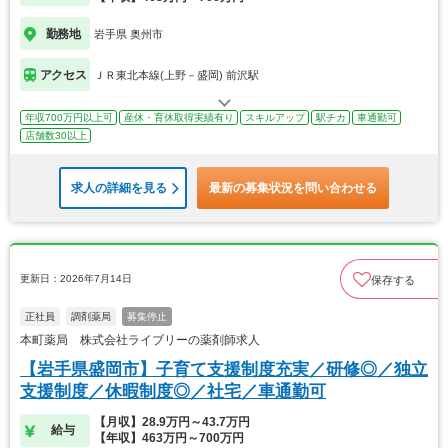
勤務地
岩手県 奥州市
アクセス
ＪＲ東北本線(上野－盛岡) 前沢駅
年収700万円以上可
産休・育休取得実績有り
スキルアップ
駅チカ
車通勤可
店舗数30以上
求人の詳細を見る
最新の募集状況を問い合わせる
更新日：2026年7月14日
保存する
正社員
調剤薬局
募集停止
本町薬局 株式会社ライブリーの薬剤師求人
【岩手県盛岡市】子育て支援制度充実／研修◎／独立
支援制度／休暇制度◎／社宅／車通勤可
【月収】28.9万円～43.7万円
給与
【年収】463万円～700万円