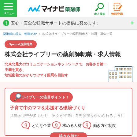
!
安心・安全な転職サポートの提供に努めます。
薬剤師の求人・転職TOP
株式会社ライブリーの薬剤師求人・転職・募集一覧
Special
企業特集
株式会社ライブリーの薬剤師転職・求人情報
北東北最大のコミュニケーションネットワークで、お客さま第一
主義を貫き、
地域密着のかかりつけマイ薬局を目指す
ライブリーの注目ポイント！
子育て中のママを応援する環境づくり
共働き世帯が多くなり、男女が平等に育児参加を求められるように
なりました。 しかし、働き盛りの女性が育児のために離職してしま
どんな企業
求める人材
働き方や制度
うというケースはまだまだ多いのが現状です。 そこで株式会社ライ
ブリーでは、働くママを応援する取り組みを実施し、制度を充実さ
続きを読む