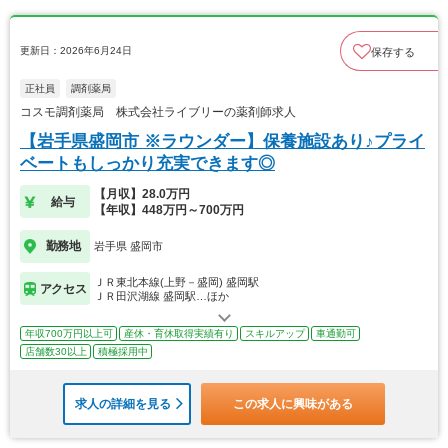
更新日：2026年6月24日
保存する
正社員
調剤薬局
コスモ調剤薬局 株式会社ライブリーの薬剤師求人
【岩手県盛岡市 ※ラウンダー】保養施設あり♪プライ
ベートもしっかり充実できます◎
【月収】28.0万円
給与
【年収】448万円～700万円
勤務地
岩手県 盛岡市
ＪＲ東北本線(上野－盛岡) 盛岡駅
アクセス
ＪＲ田沢湖線 盛岡駅…ほか
年収700万円以上可
産休・育休取得実績有り
スキルアップ
車通勤可
店舗数30以上
積極採用中
求人の詳細を見る
この求人に興味がある