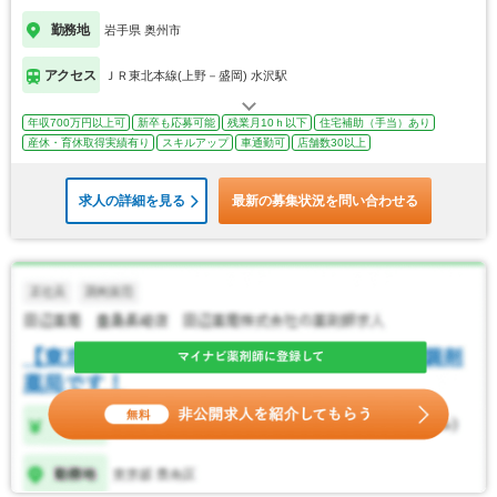
勤務地
岩手県 奥州市
アクセス
ＪＲ東北本線(上野－盛岡) 水沢駅
年収700万円以上可
新卒も応募可能
残業月10ｈ以下
住宅補助（手当）あり
産休・育休取得実績有り
スキルアップ
車通勤可
店舗数30以上
求人の詳細を見る
最新の募集状況を問い合わせる