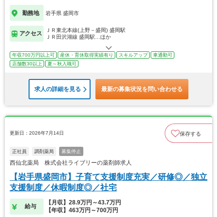
勤務地
岩手県 盛岡市
ＪＲ東北本線(上野－盛岡) 盛岡駅
アクセス
ＪＲ田沢湖線 盛岡駅…ほか
年収700万円以上可
産休・育休取得実績有り
スキルアップ
車通勤可
店舗数30以上
夏～秋入職可
求人の詳細を見る
最新の募集状況を問い合わせる
更新日：2026年7月14日
保存する
正社員
調剤薬局
募集停止
西仙北薬局 株式会社ライブリーの薬剤師求人
【岩手県盛岡市】子育て支援制度充実／研修◎／独立
支援制度／休暇制度◎／社宅
【月収】28.9万円～43.7万円
給与
【年収】463万円～700万円