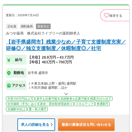
更新日：2026年7月14日
保存する
正社員
調剤薬局
募集停止
みつや薬局 株式会社ライブリーの薬剤師求人
【岩手県盛岡市】残業少なめ／子育て支援制度充実／
研修◎／独立支援制度／休暇制度◎／社宅
【月収】28.9万円～43.7万円
給与
【年収】463万円～700万円
勤務地
岩手県 盛岡市
ＪＲ東北本線(上野－盛岡) 盛岡駅
アクセス
ＪＲ田沢湖線 盛岡駅…ほか
年収700万円以上可
新卒も応募可能
未経験者も応募可能
残業月10ｈ以下
住宅補助（手当）あり
産休・育休取得実績有り
スキルアップ
車通勤可
店舗数30以上
夏～秋入職可
求人の詳細を見る
最新の募集状況を問い合わせる