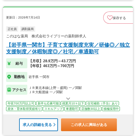
更新日：2026年7月14日
保存する
正社員
調剤薬局
このはな薬局 株式会社ライブリーの薬剤師求人
【岩手県一関市】子育て支援制度充実／研修◎／独立
支援制度／休暇制度◎／社宅／車通勤可
【月収】28.9万円～43.7万円
給与
【年収】463万円～700万円
勤務地
岩手県 一関市
ＪＲ東北本線(上野－盛岡) 一ノ関駅
アクセス
ＪＲ大船渡線 一ノ関駅
年収700万円以上可
新卒も応募可能
残業月10ｈ以下
住宅補助（手当）あり
産休・育休取得実績有り
スキルアップ
車通勤可
店舗数30以上
積極採用中
求人の詳細を見る
この求人に興味がある