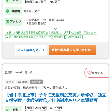
給与
【年収】463万円～700万円
勤務地
岩手県 花巻市
ＪＲ東北本線(上野－盛岡) 花巻駅
アクセス
ＪＲ釜石線 花巻駅
年収700万円以上可
新卒も応募可能
残業月10ｈ以下
住宅補助（手当）あり
産休・育休取得実績有り
スキルアップ
車通勤可
店舗数30以上
求人の詳細を見る
最新の募集状況を問い合わせる
更新日：2026年7月14日
保存する
正社員
調剤薬局
募集停止
常盤台薬局 株式会社ライブリーの薬剤師求人
【岩手県北上市】子育て支援制度充実／研修◎／独立
支援制度／休暇制度◎／社宅制度あり／車通勤可
【月収】28.9万円～43.7万円
給与