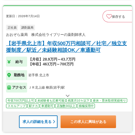
更新日：2026年7月14日
保存する
正社員
調剤薬局
おおぞら薬局 株式会社ライブリーの薬剤師求人
【岩手県北上市】年収500万円相談可／社宅／独立支
援制度／駅近／未経験相談OK／車通勤可
【月収】28.9万円～43.7万円
給与
【年収】463万円～700万円
勤務地
岩手県 北上市
アクセス
ＪＲ北上線 柳原(岩手)駅
年収700万円以上可
未経験者も応募可能
残業月10ｈ以下
産休・育休取得実績有り
スキルアップ
駅チカ
車通勤可
店舗数30以上
積極採用中
求人の詳細を見る
この求人に興味がある