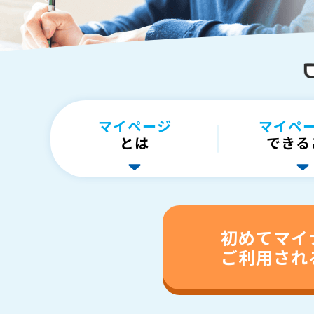
マイページ
マイペ
とは
できる
初めてマイ
ご利用
され