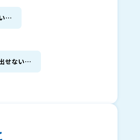
い…
出せない…
と