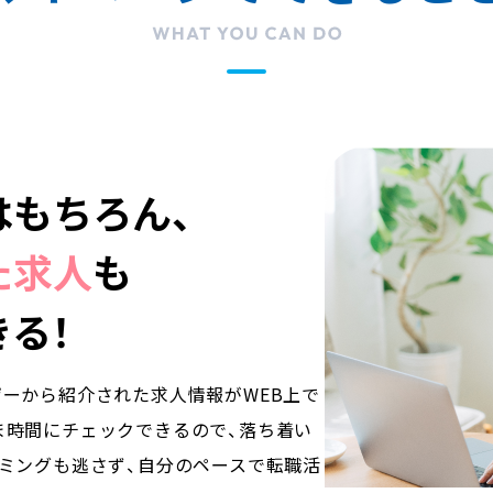
は
もちろん、
た求人
も
る！
ーから紹介された求人情報がWEB上で
ま時間にチェックできるので、落ち着い
ミングも逃さず、自分のペースで転職活