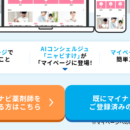
AIコンシェルジュ
ージ
で
マイペ
「ニャビすけ」
が
こと
簡単
「マイページに登場！
ナビ
薬剤師を
既にマイナ
る方はこちら
ご登録
済み
※マイページへの