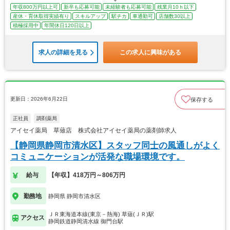
年収800万円以上可
新卒も応募可能
未経験者も応募可能
残業月10ｈ以下
産休・育休取得実績有り
スキルアップ
駅チカ
車通勤可
店舗数30以上
積極採用中
年間休日120日以上
求人の詳細を見る
この求人に興味がある
更新日：2026年6月22日
保存する
正社員
調剤薬局
アイセイ薬局 草薙店 株式会社アイセイ薬局の薬剤師求人
【静岡県静岡市清水区】スタッフ同士の風通しがよく
コミュニケーションが活発な職場環境です。
給与
【年収】418万円～806万円
勤務地
静岡県 静岡市清水区
ＪＲ東海道本線(東京－熱海) 草薙(ＪＲ)駅
アクセス
静岡鉄道静岡清水線 御門台駅