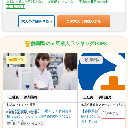
原則、引越しを伴う転勤なし
住宅補助（手当）あり
車通勤可
積極採用中
夏～秋入職可
求人の詳細を見る
この求人に興味がある
静岡県の人気求人ランキングTOP3
第1位
第2位
正社員
調剤薬局
正社員
調剤薬局
株式会社やまうち薬局
株式会社鶴亀ファーマシー（うさぎ
【静岡県静岡市葵区】　駅チカ！多科目を
【静岡県伊東市】　駅チカ！
更新日：2026年7月27日
保存する
扱うため、しっかりと調剤経験を積むこと
機関との交流を行い、働きや
ができます。
をしています。
正社員
病院・クリニック