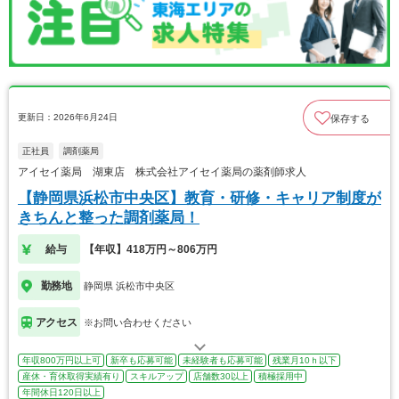
更新日：2026年6月24日
保存する
正社員
調剤薬局
アイセイ薬局 湖東店 株式会社アイセイ薬局の薬剤師求人
【静岡県浜松市中央区】教育・研修・キャリア制度が
きちんと整った調剤薬局！
給与
【年収】418万円～806万円
勤務地
静岡県 浜松市中央区
アクセス
※お問い合わせください
年収800万円以上可
新卒も応募可能
未経験者も応募可能
残業月10ｈ以下
産休・育休取得実績有り
スキルアップ
店舗数30以上
積極採用中
年間休日120日以上