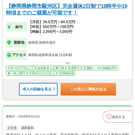
【静岡県静岡市駿河区】完全週休2日制で18時半や19
時頃までのご就業が可能です！
【月収】30.0万円～60.0万円
給与
【年収】500万円～700万円
【時給】2,000円～3,000円
勤務地
静岡県 静岡市葵区
アクセス
静岡鉄道静岡清水線 日吉町駅
年収700万円以上可
未経験者も応募可能
車通勤可
店舗数1～9
積極採用中
夏～秋入職可
年間休日120日以上
管理職候補
求人の詳細を見る
この求人に興味がある
更新日：2026年6月22日
保存する
正社員
調剤薬局
株式会社Ａ＆Ｍ アイセイ薬局 富士錦町店 株式会社アイセイ薬局の薬剤