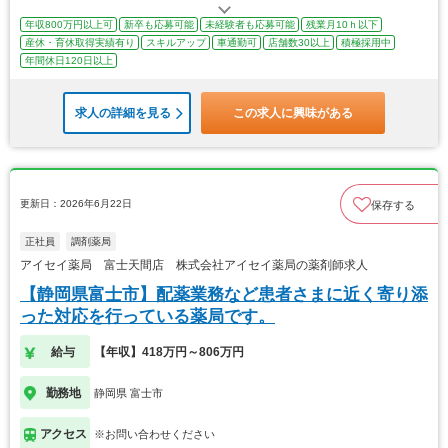
年収800万円以上可
新卒も応募可能
未経験者も応募可能
残業月10ｈ以下
産休・育休取得実績有り
スキルアップ
車通勤可
店舗数30以上
積極採用中
年間休日120日以上
求人の詳細を見る
この求人に興味がある
更新日：2026年6月22日
保存する
正社員
調剤薬局
アイセイ薬局 富士天間店 株式会社アイセイ薬局の薬剤師求人
【静岡県富士市】配薬業務など患者さまに近く寄り添
った対応を行っている薬局です。
給与
【年収】418万円～806万円
勤務地
静岡県 富士市
アクセス
※お問い合わせください