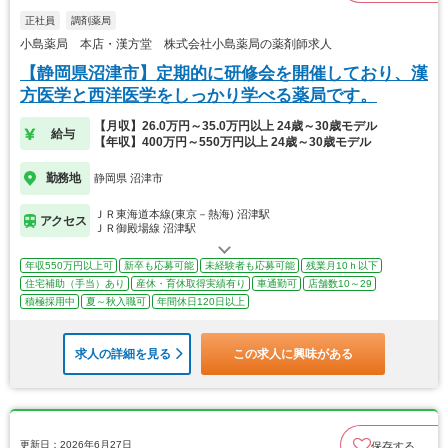
正社員
調剤薬局
小島薬局 本店・漢方堂 株式会社小島薬局の薬剤師求人
【静岡県沼津市】定期的に研修会を開催しており、漢
方医学と西洋医学をしっかり学べる薬局です。
【月収】26.0万円～35.0万円以上 24歳～30歳モデル
給与
【年収】400万円～550万円以上 24歳～30歳モデル
勤務地
静岡県 沼津市
ＪＲ東海道本線(東京－熱海) 沼津駅
アクセス
ＪＲ御殿場線 沼津駅
年収550万円以上可
新卒も応募可能
未経験者も応募可能
残業月10ｈ以下
住宅補助（手当）あり
産休・育休取得実績有り
車通勤可
店舗数10～29
積極採用中
夏～秋入職可
年間休日120日以上
求人の詳細を見る
この求人に興味がある
更新日：2026年6月27日
保存する