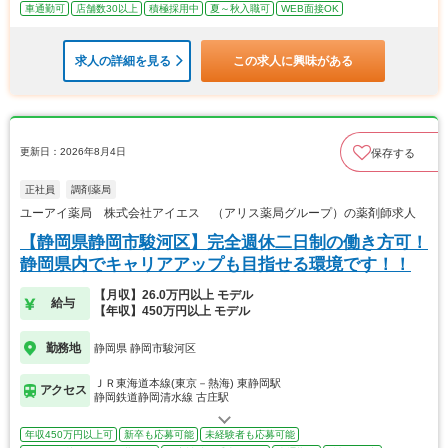
車通勤可
店舗数30以上
積極採用中
夏～秋入職可
WEB面接OK
求人の詳細を見る
この求人に興味がある
更新日：2026年8月4日
保存する
正社員
調剤薬局
ユーアイ薬局 株式会社アイエス （アリス薬局グループ）の薬剤師求人
【静岡県静岡市駿河区】完全週休二日制の働き方可！
静岡県内でキャリアアップも目指せる環境です！！
【月収】26.0万円以上 モデル
給与
【年収】450万円以上 モデル
勤務地
静岡県 静岡市駿河区
ＪＲ東海道本線(東京－熱海) 東静岡駅
アクセス
静岡鉄道静岡清水線 古庄駅
年収450万円以上可
新卒も応募可能
未経験者も応募可能