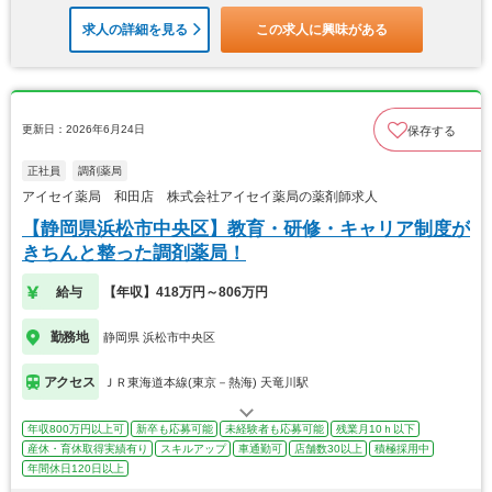
求人の詳細を見る
この求人に興味がある
更新日：2026年6月24日
保存する
正社員
調剤薬局
アイセイ薬局 和田店 株式会社アイセイ薬局の薬剤師求人
【静岡県浜松市中央区】教育・研修・キャリア制度が
きちんと整った調剤薬局！
給与
【年収】418万円～806万円
勤務地
静岡県 浜松市中央区
アクセス
ＪＲ東海道本線(東京－熱海) 天竜川駅
年収800万円以上可
新卒も応募可能
未経験者も応募可能
残業月10ｈ以下
産休・育休取得実績有り
スキルアップ
車通勤可
店舗数30以上
積極採用中
年間休日120日以上