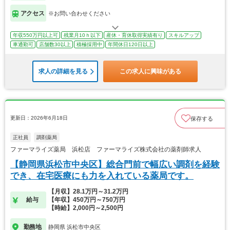
アクセス
※お問い合わせください
年収550万円以上可
残業月10ｈ以下
産休・育休取得実績有り
スキルアップ
車通勤可
店舗数30以上
積極採用中
年間休日120日以上
求人の詳細を見る
この求人に興味がある
更新日：2026年6月18日
保存する
正社員
調剤薬局
ファーマライズ薬局 浜松店 ファーマライズ株式会社の薬剤師求人
【静岡県浜松市中央区】総合門前で幅広い調剤を経験
でき、在宅医療にも力を入れている薬局です。
【月収】28.1万円～31.2万円
給与
【年収】450万円～750万円
【時給】2,000円～2,500円
勤務地
静岡県 浜松市中央区