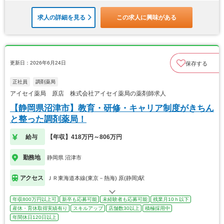
求人の詳細を見る
この求人に興味がある
更新日：2026年6月24日
保存する
正社員
調剤薬局
アイセイ薬局 原店 株式会社アイセイ薬局の薬剤師求人
【静岡県沼津市】教育・研修・キャリア制度がきちん
と整った調剤薬局！
給与
【年収】418万円～806万円
勤務地
静岡県 沼津市
アクセス
ＪＲ東海道本線(東京－熱海) 原(静岡)駅
年収800万円以上可
新卒も応募可能
未経験者も応募可能
残業月10ｈ以下
産休・育休取得実績有り
スキルアップ
店舗数30以上
積極採用中
年間休日120日以上