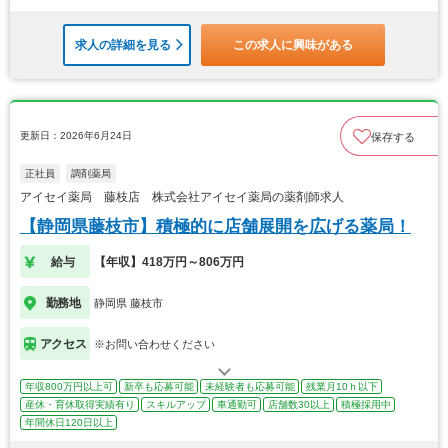
求人の詳細を見る
この求人に興味がある
更新日：2026年6月24日
保存する
正社員
調剤薬局
アイセイ薬局 藤枝店 株式会社アイセイ薬局の薬剤師求人
【静岡県藤枝市】積極的に店舗展開を広げる薬局！
給与
【年収】418万円～806万円
勤務地
静岡県 藤枝市
アクセス
※お問い合わせください
年収800万円以上可
新卒も応募可能
未経験者も応募可能
残業月10ｈ以下
産休・育休取得実績有り
スキルアップ
車通勤可
店舗数30以上
積極採用中
年間休日120日以上