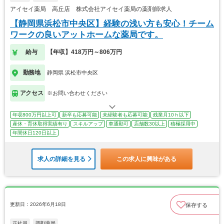
アイセイ薬局 高丘店 株式会社アイセイ薬局の薬剤師求人
【静岡県浜松市中央区】経験の浅い方も安心！チーム
ワークの良いアットホームな薬局です。
給与
【年収】418万円～806万円
勤務地
静岡県 浜松市中央区
アクセス
※お問い合わせください
年収800万円以上可
新卒も応募可能
未経験者も応募可能
残業月10ｈ以下
産休・育休取得実績有り
スキルアップ
車通勤可
店舗数30以上
積極採用中
年間休日120日以上
求人の詳細を見る
この求人に興味がある
更新日：2026年6月18日
保存する
正社員
調剤薬局