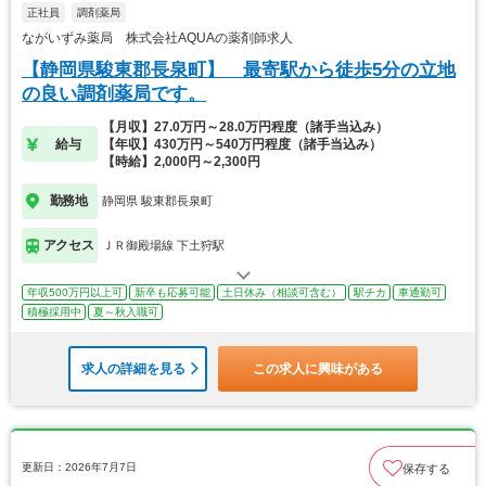
正社員
調剤薬局
ながいずみ薬局 株式会社AQUAの薬剤師求人
【静岡県駿東郡長泉町】 最寄駅から徒歩5分の立地
の良い調剤薬局です。
【月収】27.0万円～28.0万円程度（諸手当込み）
給与
【年収】430万円～540万円程度（諸手当込み）
【時給】2,000円～2,300円
勤務地
静岡県 駿東郡長泉町
アクセス
ＪＲ御殿場線 下土狩駅
年収500万円以上可
新卒も応募可能
土日休み（相談可含む）
駅チカ
車通勤可
積極採用中
夏～秋入職可
求人の詳細を見る
この求人に興味がある
更新日：2026年7月7日
保存する