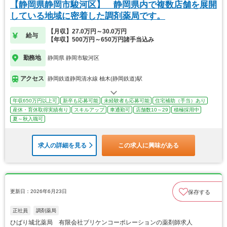
【静岡県静岡市駿河区】 静岡県内で複数店舗を展開
している地域に密着した調剤薬局です。
【月収】27.0万円～30.0万円
給与
【年収】500万円～650万円諸手当込み
勤務地
静岡県 静岡市駿河区
アクセス
静岡鉄道静岡清水線 柚木(静岡鉄道)駅
年収650万円以上可
新卒も応募可能
未経験者も応募可能
住宅補助（手当）あり
産休・育休取得実績有り
スキルアップ
車通勤可
店舗数10～29
積極採用中
夏～秋入職可
求人の詳細を見る
この求人に興味がある
更新日：2026年6月23日
保存する
正社員
調剤薬局
ひばり城北薬局 有限会社ブリケンコーポレーションの薬剤師求人