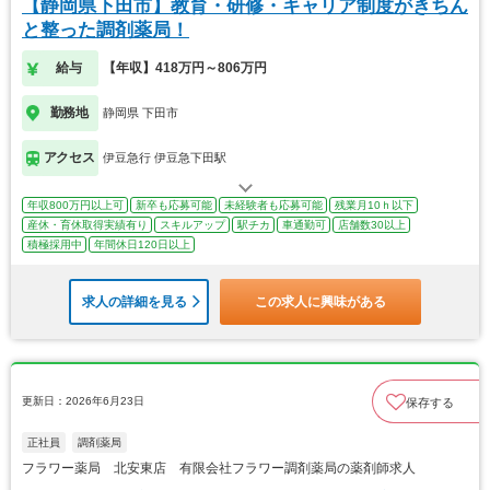
【静岡県下田市】教育・研修・キャリア制度がきちん
と整った調剤薬局！
給与
【年収】418万円～806万円
勤務地
静岡県 下田市
アクセス
伊豆急行 伊豆急下田駅
年収800万円以上可
新卒も応募可能
未経験者も応募可能
残業月10ｈ以下
産休・育休取得実績有り
スキルアップ
駅チカ
車通勤可
店舗数30以上
積極採用中
年間休日120日以上
求人の詳細を見る
この求人に興味がある
更新日：2026年6月23日
保存する
正社員
調剤薬局
フラワー薬局 北安東店 有限会社フラワー調剤薬局の薬剤師求人