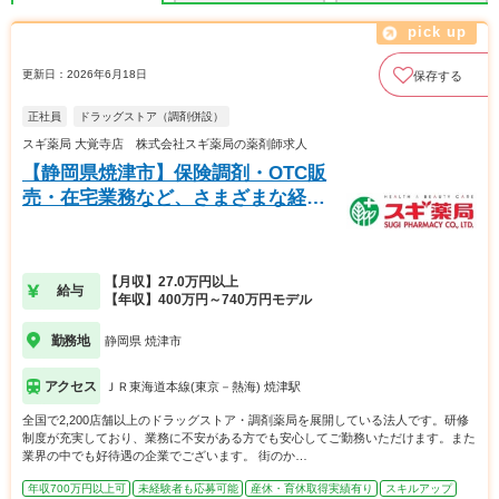
更新日：2026年6月18日
保存する
正社員
ドラッグストア（調剤併設）
スギ薬局 大覚寺店 株式会社スギ薬局の薬剤師求人
【静岡県焼津市】保険調剤・OTC販
売・在宅業務など、さまざまな経験
の積める調剤併設店です。
【月収】27.0万円以上
給与
【年収】400万円～740万円モデル
勤務地
静岡県 焼津市
アクセス
ＪＲ東海道本線(東京－熱海) 焼津駅
全国で2,200店舗以上のドラッグストア・調剤薬局を展開している法人です。研修
制度が充実しており、業務に不安がある方でも安心してご勤務いただけます。また
業界の中でも好待遇の企業でございます。 街のか…
年収700万円以上可
未経験者も応募可能
産休・育休取得実績有り
スキルアップ