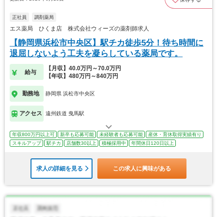
正社員
調剤薬局
エス薬局 ひくま店 株式会社ウィーズの薬剤師求人
【静岡県浜松市中央区】駅チカ徒歩5分！待ち時間に
退屈しないよう工夫を凝らしている薬局です。
【月収】40.0万円～70.0万円
給与
【年収】480万円～840万円
勤務地
静岡県 浜松市中央区
アクセス
遠州鉄道 曳馬駅
年収800万円以上可
新卒も応募可能
未経験者も応募可能
産休・育休取得実績有り
スキルアップ
駅チカ
店舗数30以上
積極採用中
年間休日120日以上
求人の詳細を見る
この求人に興味がある