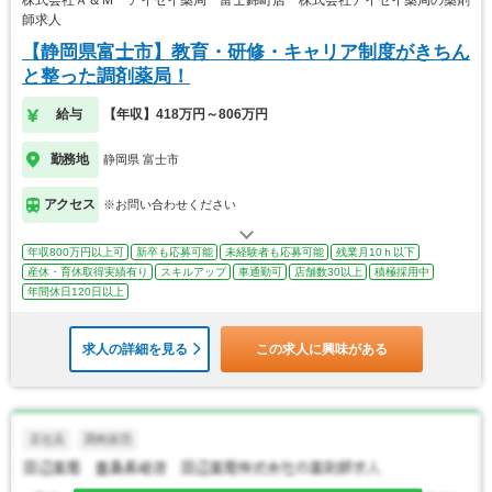
師求人
【静岡県富士市】教育・研修・キャリア制度がきちん
と整った調剤薬局！
給与
【年収】418万円～806万円
勤務地
静岡県 富士市
アクセス
※お問い合わせください
年収800万円以上可
新卒も応募可能
未経験者も応募可能
残業月10ｈ以下
産休・育休取得実績有り
スキルアップ
車通勤可
店舗数30以上
積極採用中
年間休日120日以上
求人の詳細を見る
この求人に興味がある