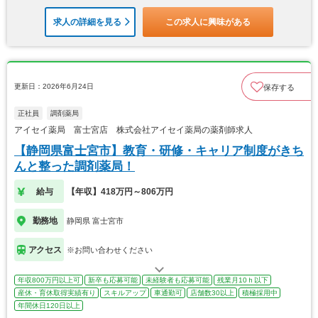
求人の詳細を見る
この求人に興味がある
更新日：2026年6月24日
保存する
正社員
調剤薬局
アイセイ薬局 富士宮店 株式会社アイセイ薬局の薬剤師求人
【静岡県富士宮市】教育・研修・キャリア制度がきち
んと整った調剤薬局！
給与
【年収】418万円～806万円
勤務地
静岡県 富士宮市
アクセス
※お問い合わせください
年収800万円以上可
新卒も応募可能
未経験者も応募可能
残業月10ｈ以下
産休・育休取得実績有り
スキルアップ
車通勤可
店舗数30以上
積極採用中
年間休日120日以上