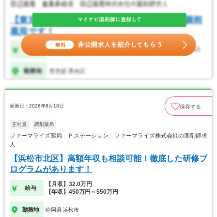
更新日：2026年6月18日
保存する
正社員
調剤薬局
ファーマライズ薬局 Ｐステーション ファーマライズ株式会社の薬剤師求
人
【浜松市北区】高額年収も相談可能！徹底した研修プ
ログラムがあります！
【月収】32.0万円
給与
【年収】450万円～550万円
勤務地
静岡県 浜松市