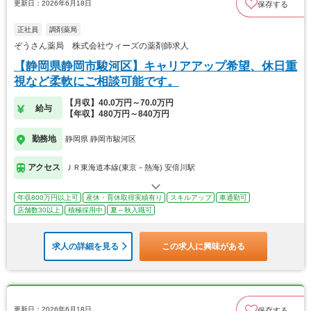
更新日：2026年6月18日
保存する
正社員
調剤薬局
ぞうさん薬局 株式会社ウィーズの薬剤師求人
【静岡県静岡市駿河区】キャリアアップ希望、休日重
視など柔軟にご相談可能です。
【月収】40.0万円～70.0万円
給与
【年収】480万円～840万円
勤務地
静岡県 静岡市駿河区
アクセス
ＪＲ東海道本線(東京－熱海) 安倍川駅
年収800万円以上可
産休・育休取得実績有り
スキルアップ
車通勤可
店舗数30以上
積極採用中
夏～秋入職可
求人の詳細を見る
この求人に興味がある
更新日：2026年6月18日
保存する