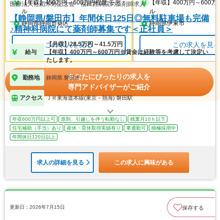
【年収】450万円～600万円程度 モデ
【年収】400万円～600万
医療法人社団木野記念会 福田西病院の薬剤師求人
ル
ル
【静岡県/磐田市】年間休日125日◎無料駐車場も完備
静岡県静岡市葵区
静岡県伊東市
♪精神科病院にて薬剤師募集です＜正社員＞
【月収】28.5万円～41.5万円
この求人を見る
この求人を見
給与
【年収】400万円～600万円※賃金は経験等を考慮して決定い
たします。
あなたにぴったりの求人を
勤務地
静岡県 磐田市
専門アドバイザーがご紹介
アクセス
ＪＲ東海道本線(東京－熱海) 磐田駅
年収600万円以上可
原則、引越しを伴う転勤なし
残業月10ｈ以下
住宅補助（手当）あり
産休・育休取得実績有り
車通勤可
積極採用中
年間休日120日以上
求人の詳細を見る
この求人に興味がある
更新日：2026年7月15日
保存する