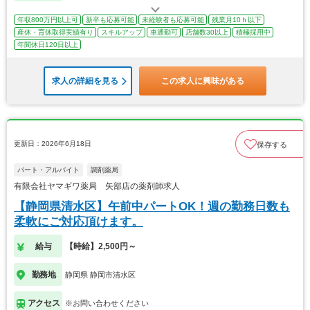
年収800万円以上可
新卒も応募可能
未経験者も応募可能
残業月10ｈ以下
産休・育休取得実績有り
スキルアップ
車通勤可
店舗数30以上
積極採用中
年間休日120日以上
求人の詳細を見る
この求人に興味がある
更新日：2026年6月18日
保存する
パート・アルバイト
調剤薬局
有限会社ヤマギワ薬局 矢部店の薬剤師求人
【静岡県清水区】午前中パートOK！週の勤務日数も
柔軟にご対応頂けます。
給与
【時給】2,500円～
勤務地
静岡県 静岡市清水区
アクセス
※お問い合わせください