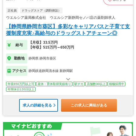
正社員
ドラッグストア（調剤併設）
ウエルシア薬局株式会社 ウエルシア新静岡セノバ店の薬剤師求人
【静岡県静岡市葵区】多彩なキャリアパスと子育て支
援制度充実♪高給与のドラッグストアチェーン◎
【月収】33.5万円
給与
【年収】515万円～650万円
勤務地
静岡県 静岡市葵区
アクセス
静岡鉄道静岡清水線 新静岡駅
年収650万円以上可
産休・育休取得実績有り
駅チカ
店舗数30以上
積極採用中
年間休日120日以上
求人の詳細を見る
この求人に興味がある