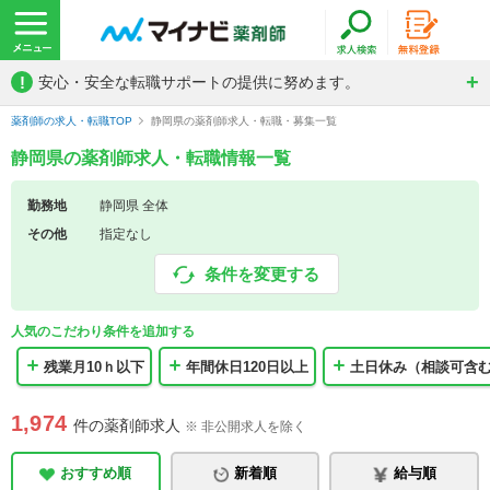
!
安心・安全な転職サポートの提供に努めます。
薬剤師の求人・転職TOP
静岡県の薬剤師求人・転職・募集一覧
静岡県の薬剤師求人・転職情報一覧
勤務地
静岡県 全体
その他
指定なし
条件を変更する
人気のこだわり条件を追加する
残業月10ｈ以下
年間休日120日以上
土日休み（相談可含
1,974
件の薬剤師求人
※ 非公開求人を除く
おすすめ順
新着順
給与順