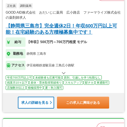
正社員
調剤薬局
GOOD AID株式会社 おだいじに薬局 広小路店 ファーマライズ株式会社
の薬剤師求人
【静岡県三島市】完全週休2日！年収600万円以上可
能！在宅経験のある方積極募集中です！
給与
【年収】500万円～700万円程度 モデル
勤務地
静岡県 三島市
アクセス
伊豆箱根鉄道駿豆線 三島広小路駅
年収700万円以上可
未経験者も応募可能
原則、引越しを伴う転勤なし
残業月10ｈ以下
産休・育休取得実績有り
スキルアップ
駅チカ
車通勤可
店舗数30以上
積極採用中
夏～秋入職可
求人の詳細を見る
この求人に興味がある