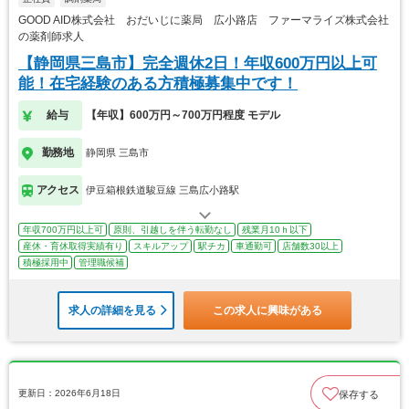
GOOD AID株式会社 おだいじに薬局 広小路店 ファーマライズ株式会社
の薬剤師求人
【静岡県三島市】完全週休2日！年収600万円以上可
能！在宅経験のある方積極募集中です！
給与
【年収】600万円～700万円程度 モデル
勤務地
静岡県 三島市
アクセス
伊豆箱根鉄道駿豆線 三島広小路駅
年収700万円以上可
原則、引越しを伴う転勤なし
残業月10ｈ以下
産休・育休取得実績有り
スキルアップ
駅チカ
車通勤可
店舗数30以上
積極採用中
管理職候補
求人の詳細を見る
この求人に興味がある
更新日：2026年6月18日
保存する