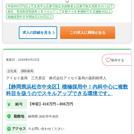
年収800万円以上可
新卒も応募可能
未経験者も応募可能
残業月10ｈ以下
産休・育休取得実績有り
スキルアップ
駅チカ
車通勤可
店舗数30以上
積極採用中
年間休日120日以上
求人の詳細を見る
この求人に興味がある
更新日：2026年6月22日
保存する
正社員
調剤薬局
アイセイ薬局 三方原店 株式会社アイセイ薬局の薬剤師求人
【静岡県浜松市中央区】積極採用中！内科中心に複数
科目を扱うのでスキルアップできる環境です。
給与
【年収】418万円～806万円
勤務地
静岡県 浜松市中央区
アクセス
※お問い合わせください