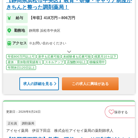
【静岡県浜松市中央区】教育・研修・キャリア制度が
きちんと整った調剤薬局！
給与
【年収】418万円～806万円
勤務地
静岡県 浜松市中央区
アクセス
※お問い合わせください
年収800万円以上可
新卒も応募可能
未経験者も応募可能
残業月10ｈ以下
産休・育休取得実績有り
スキルアップ
店舗数30以上
積極採用中
年間休日120日以上
求人の詳細を見る
この求人に興味がある
更新日：2026年6月24日
保存する
正社員
調剤薬局
アイセイ薬局 伊豆下田店 株式会社アイセイ薬局の薬剤師求人