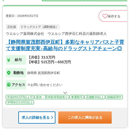
更新日：2026年6月27日
保存する
正社員
ドラッグストア（調剤併設）
ウエルシア薬局株式会社 ウエルシア西伊豆仁科店の薬剤師求人
【静岡県賀茂郡西伊豆町】多彩なキャリアパスと子育
て支援制度充実♪高給与のドラッグストアチェーン◎
【月収】33.5万円
給与
【年収】515万円～650万円
勤務地
静岡県 賀茂郡西伊豆町
アクセス
※お問い合わせください
年収650万円以上可
産休・育休取得実績有り
車通勤可
店舗数30以上
積極採用中
年間休日120日以上
求人の詳細を見る
この求人に興味がある