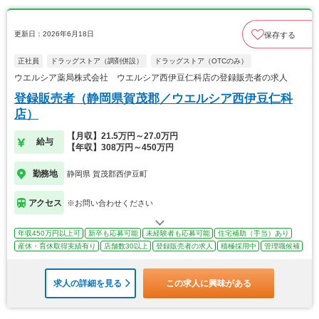
更新日：2026年6月18日
保存する
正社員
ドラッグストア（調剤併設）
ドラッグストア（OTCのみ）
ウエルシア薬局株式会社 ウエルシア西伊豆仁科店の登録販売者の求人
登録販売者（静岡県賀茂郡／ウエルシア西伊豆仁科
店）
【月収】21.5万円～27.0万円
給与
【年収】308万円～450万円
勤務地
静岡県 賀茂郡西伊豆町
アクセス
※お問い合わせください
年収450万円以上可
新卒も応募可能
未経験者も応募可能
住宅補助（手当）あり
産休・育休取得実績有り
店舗数30以上
登録販売者の求人
積極採用中
管理職候補
求人の詳細を見る
この求人に興味がある