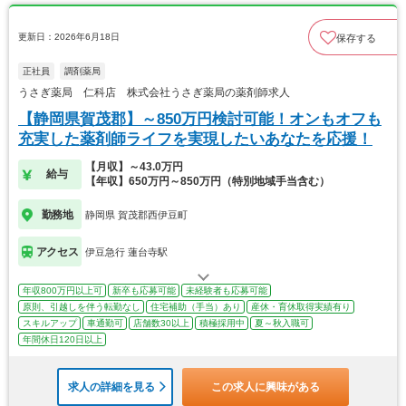
更新日：2026年6月18日
保存する
正社員
調剤薬局
うさぎ薬局 仁科店 株式会社うさぎ薬局の薬剤師求人
【静岡県賀茂郡】～850万円検討可能！オンもオフも
充実した薬剤師ライフを実現したいあなたを応援！
【月収】～43.0万円
給与
【年収】650万円～850万円（特別地域手当含む）
勤務地
静岡県 賀茂郡西伊豆町
アクセス
伊豆急行 蓮台寺駅
年収800万円以上可
新卒も応募可能
未経験者も応募可能
原則、引越しを伴う転勤なし
住宅補助（手当）あり
産休・育休取得実績有り
スキルアップ
車通勤可
店舗数30以上
積極採用中
夏～秋入職可
年間休日120日以上
求人の詳細を見る
この求人に興味がある