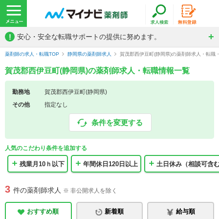
!
安心・安全な転職サポートの提供に努めます。
薬剤師の求人・転職TOP
静岡県の薬剤師求人
賀茂郡西伊豆町(静岡県)の薬剤師求人・転職
賀茂郡西伊豆町(静岡県)の薬剤師求人・転職情報一覧
勤務地
賀茂郡西伊豆町(静岡県)
その他
指定なし
条件を変更する
人気のこだわり条件を追加する
残業月10ｈ以下
年間休日120日以上
土日休み（相談可含
3
件の薬剤師求人
※ 非公開求人を除く
おすすめ順
新着順
給与順