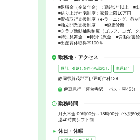
■退職金（企業年金）：勤続3年以上 ■
■借り上げ社宅制度：家賃上限10万円
■資格取得支援制度（e-ラーニング、教
■独立開業支援制度 ■健康診断
■クラブ活動補助制度（ゴルフ、ヨガ、
■特別見舞金 ■特別弔慰金 ■労働災害
■出産育休取得率100％
勤務地・アクセス
原則、引越しを伴う転勤なし
車通勤可
静岡県賀茂郡西伊豆町仁科139
伊豆急行「蓮台寺駅」 バス・車45分
勤務時間
月火木金:09時00分～18時00分（休憩60
週40時間シフト制
休日・休暇