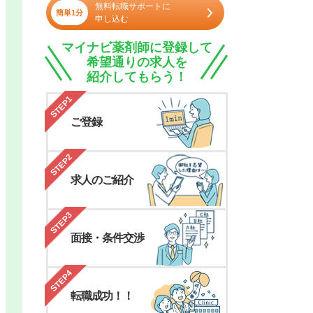
無料転職サポートに
簡単1分
申し込む
マイナビ薬剤師に登録して
希望通りの求人を
紹介してもらう！
STEP1
ご登録
STEP2
求人のご紹介
STEP3
面接・条件交渉
STEP4
転職成功！！