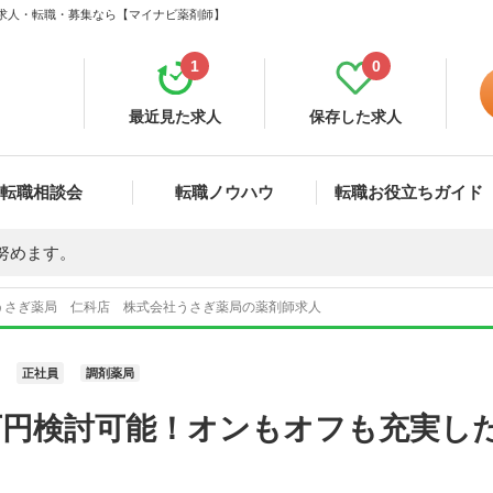
 求人・転職・募集なら【マイナビ薬剤師】
1
0
最近見た求人
保存した求人
転職相談会
転職ノウハウ
転職お役立ちガイド
努めます。
うさぎ薬局 仁科店 株式会社うさぎ薬局の薬剤師求人
正社員
調剤薬局
0万円検討可能！オンもオフも充実し