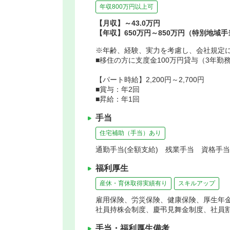
年収800万円以上可
【月収】～43.0万円
【年収】650万円～850万円（特別地域
※年齢、経験、実力を考慮し、会社規定
■移住の方に支度金100万円貸与（3年勤
【パート時給】2,200円～2,700円
■賞与：年2回
■昇給：年1回
手当
住宅補助（手当）あり
通勤手当(全額支給) 残業手当 資格手
福利厚生
産休・育休取得実績有り
スキルアップ
雇用保険、労災保険、健康保険、厚生年
社員持株会制度、慶弔見舞金制度、社員
手当・福利厚生備考