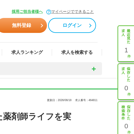
採用ご担当者様へ
マイページでできること
無料登録
ログイン
1
求人ランキング
求人を検索する
0
更新日：2026/06/18
求人番号：464811
た薬剤師ライフを実
0