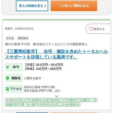
求人の詳細を見る
この求人に興味がある
更新日：2026年7月31日
保存する
正社員
調剤薬局
健やか薬局 中川店 株式会社メディカルリンクの薬剤師求人
【三重県松阪市】 在宅・施設を含めたトータルヘル
スサポートを目指している薬局です。
【月収】28.0万円～50.0万円
給与
【年収】430万円～600万円
勤務地
三重県 松阪市
近鉄名古屋線 伊勢中川駅
アクセス
近鉄大阪線 伊勢中川駅…ほか
年収600万円以上可
未経験者も応募可能
駅チカ
車通勤可
店舗数10～29
積極採用中
夏～秋入職可
年間休日120日以上
WEB面接OK