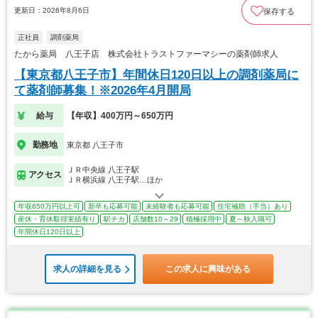
更新日：2026年8月6日
保存する
正社員
調剤薬局
たから薬局 八王子店 株式会社トラストファーマシーの薬剤師求人
【東京都八王子市】年間休日120日以上の調剤薬局に
て薬剤師募集！※2026年4月開局
給与
【年収】400万円～650万円
勤務地
東京都 八王子市
ＪＲ中央線 八王子駅
アクセス
ＪＲ横浜線 八王子駅…ほか
年収650万円以上可
新卒も応募可能
未経験者も応募可能
住宅補助（手当）あり
産休・育休取得実績有り
駅チカ
店舗数10～29
積極採用中
夏～秋入職可
年間休日120日以上
求人の詳細を見る
この求人に興味がある