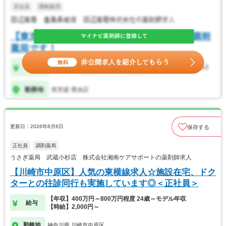
更新日：2026年8月6日
保存する
正社員
調剤薬局
うさぎ薬局 武蔵小杉店 株式会社湘南ケアサポートの薬剤師求人
【川崎市中原区】人気の東横線求人☆施設在宅、ドク
ターとの往診同行も実施しています◎＜正社員＞
【年収】400万円～800万円程度 24歳～モデル年収
給与
【時給】2,000円～
勤務地
神奈川県 川崎市中原区