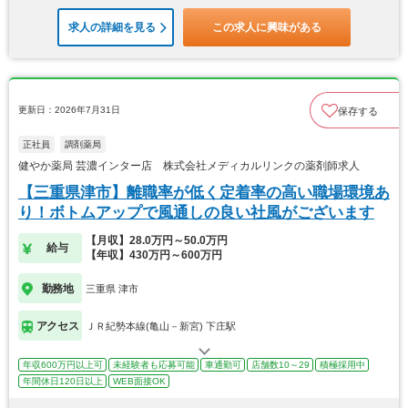
求人の詳細を見る
この求人に興味がある
更新日：2026年7月31日
保存する
正社員
調剤薬局
健やか薬局 芸濃インター店 株式会社メディカルリンクの薬剤師求人
【三重県津市】離職率が低く定着率の高い職場環境あ
り！ボトムアップで風通しの良い社風がございます
【月収】28.0万円～50.0万円
給与
【年収】430万円～600万円
勤務地
三重県 津市
アクセス
ＪＲ紀勢本線(亀山－新宮) 下庄駅
年収600万円以上可
未経験者も応募可能
車通勤可
店舗数10～29
積極採用中
年間休日120日以上
WEB面接OK