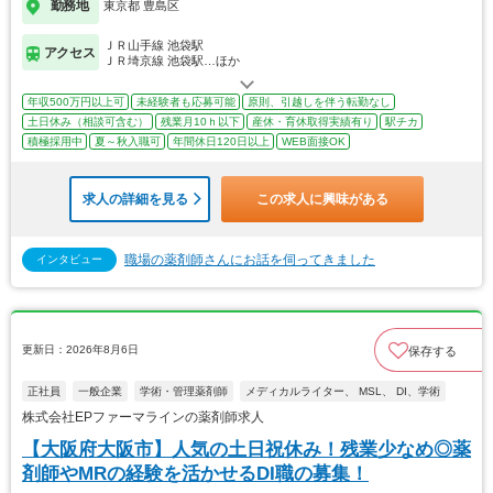
勤務地
東京都 豊島区
ＪＲ山手線 池袋駅
アクセス
ＪＲ埼京線 池袋駅…ほか
年収500万円以上可
未経験者も応募可能
原則、引越しを伴う転勤なし
土日休み（相談可含む）
残業月10ｈ以下
産休・育休取得実績有り
駅チカ
積極採用中
夏～秋入職可
年間休日120日以上
WEB面接OK
求人の詳細を見る
この求人に興味がある
職場の薬剤師さんにお話を伺ってきました
インタビュー
更新日：2026年8月6日
保存する
正社員
一般企業
学術・管理薬剤師
メディカルライター、 MSL、 DI、学術
株式会社EPファーマラインの薬剤師求人
【大阪府大阪市】人気の土日祝休み！残業少なめ◎薬
剤師やMRの経験を活かせるDI職の募集！