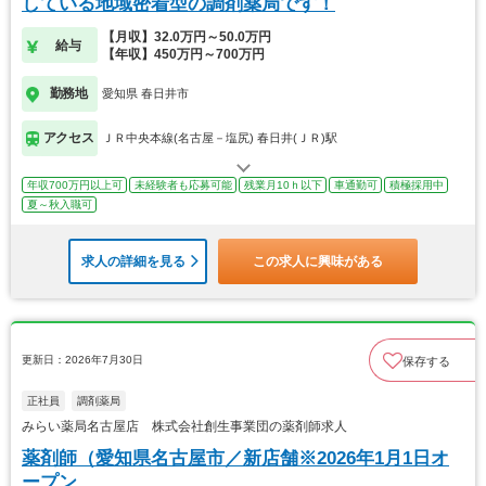
している地域密着型の調剤薬局です！
【月収】32.0万円～50.0万円
給与
【年収】450万円～700万円
勤務地
愛知県 春日井市
アクセス
ＪＲ中央本線(名古屋－塩尻) 春日井(ＪＲ)駅
年収700万円以上可
未経験者も応募可能
残業月10ｈ以下
車通勤可
積極採用中
夏～秋入職可
求人の詳細を見る
この求人に興味がある
更新日：2026年7月30日
保存する
正社員
調剤薬局
みらい薬局名古屋店 株式会社創生事業団の薬剤師求人
薬剤師（愛知県名古屋市／新店舗※2026年1月1日オ
ープン