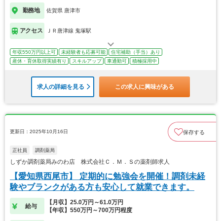
勤務地
佐賀県 唐津市
アクセス
ＪＲ唐津線 鬼塚駅
年収550万円以上可
未経験者も応募可能
住宅補助（手当）あり
産休・育休取得実績有り
スキルアップ
車通勤可
積極採用中
求人の詳細を見る
この求人に興味がある
更新日：2025年10月16日
保存する
正社員
調剤薬局
しずか調剤薬局みのわ店 株式会社Ｃ．Ｍ．Ｓの薬剤師求人
【愛知県西尾市】 定期的に勉強会を開催！調剤未経
験やブランクがある方も安心して就業できます。
【月収】25.0万円～61.0万円
給与
【年収】550万円～700万円程度