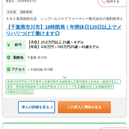
更新日：2026年8月7日
保存する
正社員
調剤薬局
ＡＢＣ薬局国府台店 シップヘルスケアファーマシー株式会社の薬剤師求人
【千葉県市川市】18時閉局！年間休日120日以上でメ
リハリつけて働けます◎
【月収】25.0万円以上 25歳～モデル
給与
【年収】430万円～700万円25歳～45歳モデル
勤務地
千葉県 市川市
アクセス
ＪＲ総武線 市川駅
年収700万円以上可
新卒も応募可能
未経験者も応募可能
土日休み（相談可含む）
産休・育休取得実績有り
総合門前
スキルアップ
店舗数30以上
積極採用中
年間休日120日以上
求人の詳細を見る
この求人に興味がある