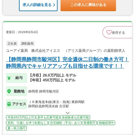
求人の詳細を見る
この求人に興味がある
更新日：2026年8月4日
保存する
正社員
調剤薬局
ユーアイ薬局 株式会社アイエス （アリス薬局グループ）の薬剤師求人
【静岡県静岡市駿河区】完全週休二日制の働き方可！
静岡県内でキャリアアップも目指せる環境です！！
【月収】26.0万円以上 モデル
給与
【年収】450万円以上 モデル
勤務地
静岡県 静岡市駿河区
ＪＲ東海道本線(東京－熱海) 東静岡駅
アクセス
静岡鉄道静岡清水線 古庄駅
年収450万円以上可
新卒も応募可能
未経験者も応募可能
原則、引越しを伴う転勤なし
住宅補助（手当）あり
車通勤可
積極採用中
夏～秋入職可