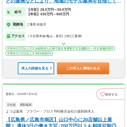
との連携などにより、地域のモデル薬局を目指してい
ます
【月収】28.0万円～50.0万円
給与
【年収】430万円～600万円
勤務地
三重県 松阪市
アクセス
ＪＲ紀勢本線(亀山－新宮) 六軒(三重)駅
年収600万円以上可
未経験者も応募可能
車通勤可
店舗数10～29
積極採用中
年間休日120日以上
WEB面接OK
求人の詳細を見る
この求人に興味がある
更新日：2026年7月31日
保存する
正社員
調剤薬局
よつば薬局 フラワー・ブロスTMS株式会社の薬剤師求人
【広島県／広島市南区】山口中心に20店舗以上展
開！ 週休3日の働き方可♪700万円以上も相談可能◎