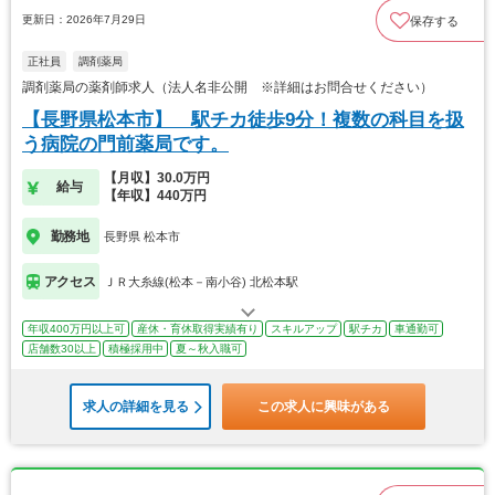
更新日：2026年7月29日
保存する
正社員
調剤薬局
調剤薬局の薬剤師求人（法人名非公開 ※詳細はお問合せください）
【長野県松本市】 駅チカ徒歩9分！複数の科目を扱
う病院の門前薬局です。
【月収】30.0万円
給与
【年収】440万円
勤務地
長野県 松本市
アクセス
ＪＲ大糸線(松本－南小谷) 北松本駅
年収400万円以上可
産休・育休取得実績有り
スキルアップ
駅チカ
車通勤可
店舗数30以上
積極採用中
夏～秋入職可
求人の詳細を見る
この求人に興味がある