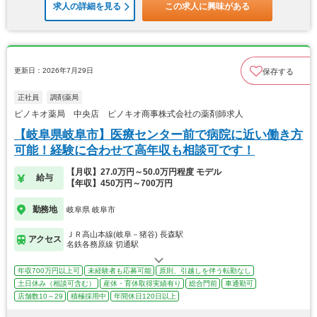
求人の詳細を見る
この求人に興味がある
更新日：2026年7月29日
保存する
正社員
調剤薬局
ピノキオ薬局 中央店 ピノキオ商事株式会社の薬剤師求人
【岐阜県岐阜市】医療センター前で病院に近い働き方
可能！経験に合わせて高年収も相談可です！
【月収】27.0万円～50.0万円程度 モデル
給与
【年収】450万円～700万円
勤務地
岐阜県 岐阜市
ＪＲ高山本線(岐阜－猪谷) 長森駅
アクセス
名鉄各務原線 切通駅
年収700万円以上可
未経験者も応募可能
原則、引越しを伴う転勤なし
土日休み（相談可含む）
産休・育休取得実績有り
総合門前
車通勤可
店舗数10～29
積極採用中
年間休日120日以上