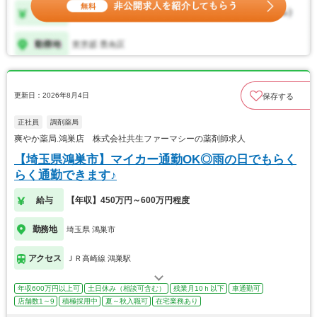
更新日：2026年8月4日
保存する
正社員
調剤薬局
爽やか薬局.鴻巣店 株式会社共生ファーマシーの薬剤師求人
【埼玉県鴻巣市】マイカー通勤OK◎雨の日でもらく
らく通勤できます♪
給与
【年収】450万円～600万円程度
勤務地
埼玉県 鴻巣市
アクセス
ＪＲ高崎線 鴻巣駅
年収600万円以上可
土日休み（相談可含む）
残業月10ｈ以下
車通勤可
店舗数1～9
積極採用中
夏～秋入職可
在宅業務あり