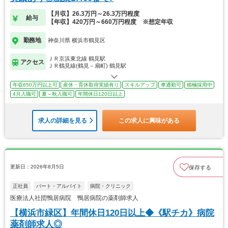
【月収】26.3万円～26.3万円程度
給与
【年収】420万円～660万円程度 ※想定年収
勤務地
神奈川県 横浜市鶴見区
ＪＲ京浜東北線 鶴見駅
アクセス
ＪＲ鶴見線(鶴見－扇町) 鶴見駅
年収650万円以上可
産休・育休取得実績有り
スキルアップ
車通勤可
積極採用中
4月入職可
夏～秋入職可
年間休日120日以上
求人の詳細を見る
この求人に興味がある
更新日：2026年8月5日
保存する
正社員
パート・アルバイト
病院・クリニック
医療法人社団鴨居病院 鴨居病院の薬剤師求人
【横浜市緑区】年間休日120日以上◆《駅チカ》病院
薬剤師求人◎