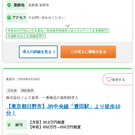
勤務地
長野県 長野市
アクセス
※お問い合わせください
年収400万円以上可
産休・育休取得実績有り
スキルアップ
車通勤可
店舗数30以上
積極採用中
求人の詳細を見る
この求人に興味がある
更新日：2026年6月18日
保存する
正社員
調剤薬局
株式会社ノムラ薬局 一番橋店の薬剤師求人
【東京都日野市】JR中央線「豊田駅」より徒歩10
分！
【月収】30.0万円程度
給与
【年収】450万円～650万円程度