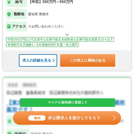
給与
【年収】500万円～550万円
勤務地
愛知県 豊橋市
アクセス
※お問い合わせください
年収550万円以上可
新卒も応募可能
未経験者も応募可能
残業月10ｈ以下
車通勤可
店舗数1～9
積極採用中
夏～秋入職可
求人の詳細を見る
この求人に興味がある