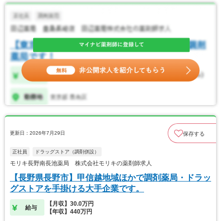
更新日：2026年7月29日
保存する
正社員
ドラッグストア（調剤併設）
モリキ長野南長池薬局 株式会社モリキの薬剤師求人
【長野県長野市】甲信越地域ほかで調剤薬局・ドラッ
グストアを手掛ける大手企業です。
【月収】30.0万円
給与
【年収】440万円