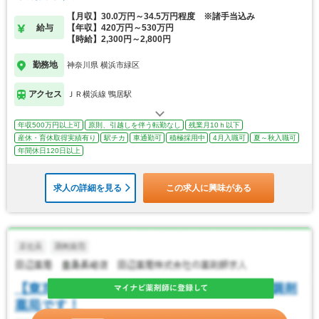
【月収】30.0万円～34.5万円程度 ※諸手当込み
給与
【年収】420万円～530万円
【時給】2,300円～2,800円
勤務地
神奈川県 横浜市緑区
アクセス
ＪＲ横浜線 鴨居駅
年収500万円以上可
原則、引越しを伴う転勤なし
残業月10ｈ以下
産休・育休取得実績有り
駅チカ
車通勤可
積極採用中
4月入職可
夏～秋入職可
年間休日120日以上
求人の詳細を見る
この求人に興味がある