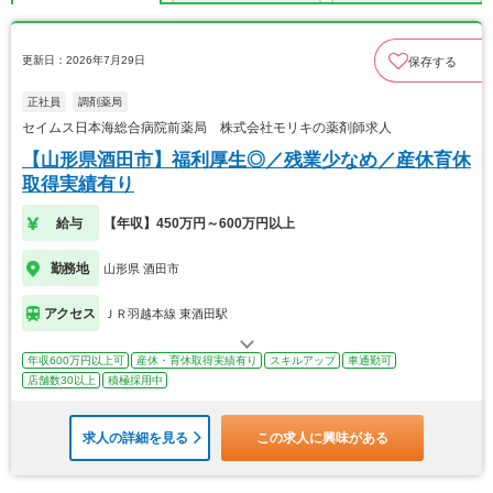
更新日：2026年7月29日
保存する
正社員
調剤薬局
セイムス日本海総合病院前薬局 株式会社モリキの薬剤師求人
【山形県酒田市】福利厚生◎／残業少なめ／産休育休
取得実績有り
給与
【年収】450万円～600万円以上
勤務地
山形県 酒田市
アクセス
ＪＲ羽越本線 東酒田駅
年収600万円以上可
産休・育休取得実績有り
スキルアップ
車通勤可
店舗数30以上
積極採用中
求人の詳細を見る
この求人に興味がある