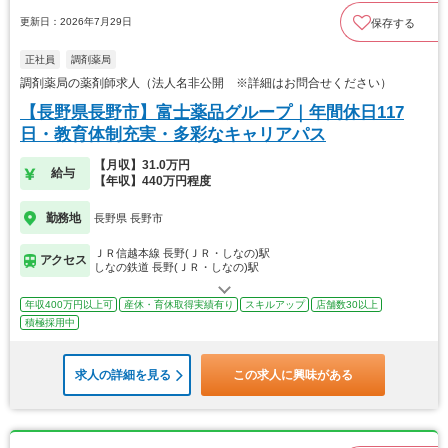
更新日：2026年7月29日
保存する
正社員
調剤薬局
調剤薬局の薬剤師求人（法人名非公開 ※詳細はお問合せください）
【長野県長野市】富士薬品グループ｜年間休日117
日・教育体制充実・多彩なキャリアパス
【月収】31.0万円
給与
【年収】440万円程度
勤務地
長野県 長野市
ＪＲ信越本線 長野(ＪＲ・しなの)駅
アクセス
しなの鉄道 長野(ＪＲ・しなの)駅
年収400万円以上可
産休・育休取得実績有り
スキルアップ
店舗数30以上
積極採用中
求人の詳細を見る
この求人に興味がある