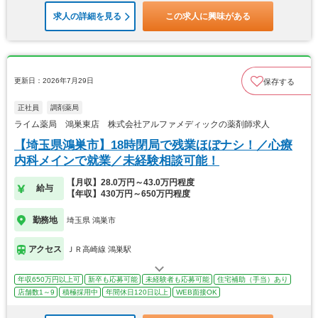
求人の詳細を見る
この求人に興味がある
更新日：2026年7月29日
保存する
正社員
調剤薬局
ライム薬局 鴻巣東店 株式会社アルファメディックの薬剤師求人
【埼玉県鴻巣市】18時閉局で残業ほぼナシ！／心療
内科メインで就業／未経験相談可能！
【月収】28.0万円～43.0万円程度
給与
【年収】430万円～650万円程度
勤務地
埼玉県 鴻巣市
アクセス
ＪＲ高崎線 鴻巣駅
年収650万円以上可
新卒も応募可能
未経験者も応募可能
住宅補助（手当）あり
店舗数1～9
積極採用中
年間休日120日以上
WEB面接OK