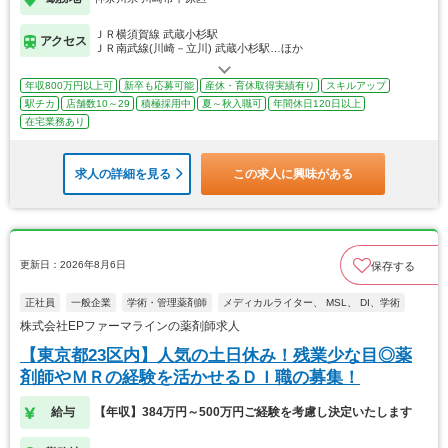
ＪＲ横須賀線 武蔵小杉駅
アクセス
ＪＲ南武線(川崎－立川) 武蔵小杉駅…ほか
年収800万円以上可
新卒も応募可能
産休・育休取得実績有り
スキルアップ
駅チカ
店舗数10～29
積極採用中
夏～秋入職可
年間休日120日以上
在宅業務あり
求人の詳細を見る
この求人に興味がある
更新日：2026年8月6日
保存する
正社員
一般企業
学術・管理薬剤師
メディカルライター、 MSL、 DI、学術
株式会社EPファーマラインの薬剤師求人
【東京都23区内】人気の土日休み！残業少な目◎薬
剤師やＭＲの経験を活かせるＤＩ職の募集！
給与
【年収】384万円～500万円ご経験を考慮し決定いたします