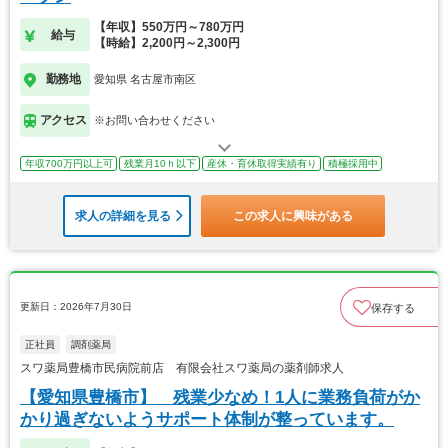
【年収】550万円～780万円
給与
【時給】2,200円～2,300円
勤務地
愛知県 名古屋市南区
アクセス
※お問い合わせください
年収700万円以上可
残業月10ｈ以下
産休・育休取得実績有り
積極採用中
求人の詳細を見る
この求人に興味がある
更新日：2026年7月30日
保存する
正社員
調剤薬局
スワ薬局豊橋市民病院前店 有限会社スワ薬局の薬剤師求人
【愛知県豊橋市】 残業少なめ！1人に業務負荷がか
かり過ぎないようサポート体制が整っています。