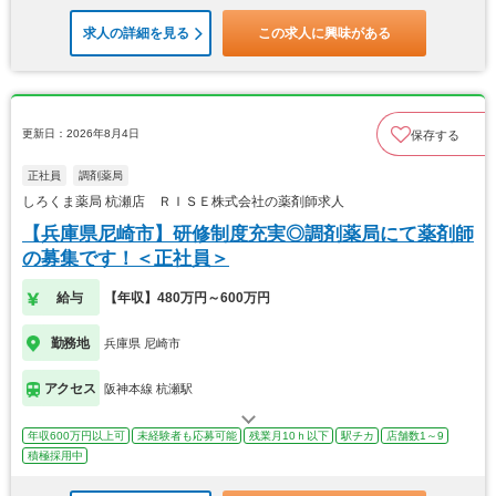
求人の詳細を見る
この求人に興味がある
更新日：2026年8月4日
保存する
正社員
調剤薬局
しろくま薬局 杭瀬店 ＲＩＳＥ株式会社の薬剤師求人
【兵庫県尼崎市】研修制度充実◎調剤薬局にて薬剤師
の募集です！＜正社員＞
給与
【年収】480万円～600万円
勤務地
兵庫県 尼崎市
アクセス
阪神本線 杭瀬駅
年収600万円以上可
未経験者も応募可能
残業月10ｈ以下
駅チカ
店舗数1～9
積極採用中