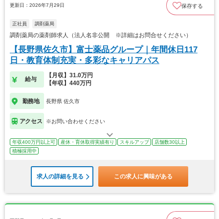
更新日：2026年7月29日
保存する
正社員
調剤薬局
調剤薬局の薬剤師求人（法人名非公開 ※詳細はお問合せください）
【長野県佐久市】富士薬品グループ｜年間休日117
日・教育体制充実・多彩なキャリアパス
【月収】31.0万円
給与
【年収】440万円
勤務地
長野県 佐久市
アクセス
※お問い合わせください
年収400万円以上可
産休・育休取得実績有り
スキルアップ
店舗数30以上
積極採用中
求人の詳細を見る
この求人に興味がある