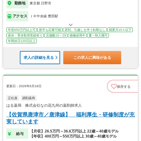
勤務地
東京都 日野市
アクセス
ＪＲ中央線 豊田駅
年収650万円以上可
新卒も応募可能
原則、引越しを伴う転勤なし
残業月10ｈ以下
産休・育休取得実績有り
店舗数10～29
積極採用中
夏～秋入職可
年間休日120日以上
求人の詳細を見る
この求人に興味がある
更新日：2026年6月18日
保存する
正社員
調剤薬局
はる薬局 株式会社なの花九州の薬剤師求人
【佐賀県唐津市／唐津線】 福利厚生・研修制度が充
実しています
【月収】26.5万円～36.6万円以上 22歳～40歳モデル
給与
【年収】400万円～550万円以上 30歳～40歳モデル