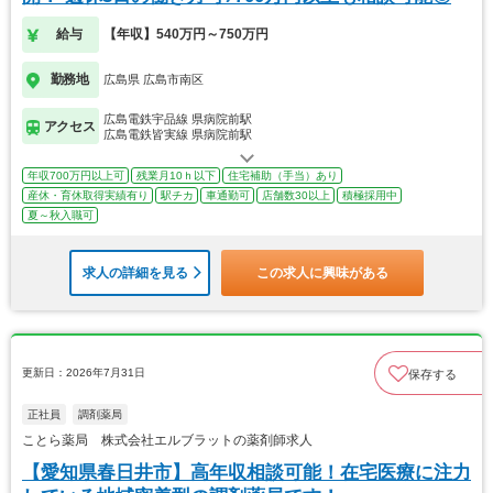
給与
【年収】540万円～750万円
勤務地
広島県 広島市南区
広島電鉄宇品線 県病院前駅
アクセス
広島電鉄皆実線 県病院前駅
年収700万円以上可
残業月10ｈ以下
住宅補助（手当）あり
産休・育休取得実績有り
駅チカ
車通勤可
店舗数30以上
積極採用中
夏～秋入職可
求人の詳細を見る
この求人に興味がある
更新日：2026年7月31日
保存する
正社員
調剤薬局
ことら薬局 株式会社エルブラットの薬剤師求人
【愛知県春日井市】高年収相談可能！在宅医療に注力