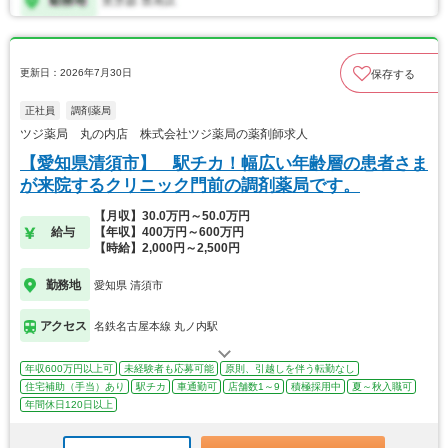
更新日：2026年7月30日
保存する
正社員
調剤薬局
ツジ薬局 丸の内店 株式会社ツジ薬局の薬剤師求人
【愛知県清須市】 駅チカ！幅広い年齢層の患者さま
が来院するクリニック門前の調剤薬局です。
【月収】30.0万円～50.0万円
給与
【年収】400万円～600万円
【時給】2,000円～2,500円
勤務地
愛知県 清須市
アクセス
名鉄名古屋本線 丸ノ内駅
年収600万円以上可
未経験者も応募可能
原則、引越しを伴う転勤なし
住宅補助（手当）あり
駅チカ
車通勤可
店舗数1～9
積極採用中
夏～秋入職可
年間休日120日以上