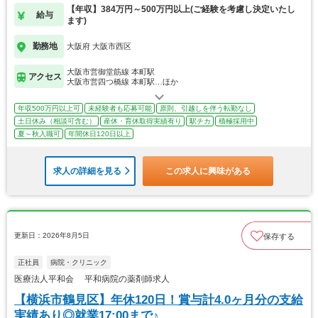
【年収】384万円～500万円以上(ご経験を考慮し決定いたし
給与
ます)
勤務地
大阪府 大阪市西区
大阪市営御堂筋線 本町駅
アクセス
大阪市営四つ橋線 本町駅…ほか
年収500万円以上可
未経験者も応募可能
原則、引越しを伴う転勤なし
土日休み（相談可含む）
産休・育休取得実績有り
駅チカ
積極採用中
夏～秋入職可
年間休日120日以上
求人の詳細を見る
この求人に興味がある
更新日：2026年8月5日
保存する
正社員
病院・クリニック
医療法人平和会 平和病院の薬剤師求人
【横浜市鶴見区】年休120日！賞与計4.0ヶ月分の支給
実績あり◎就業17:00まで♪