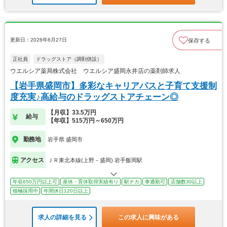
更新日：2026年6月27日
保存する
正社員
ドラッグストア（調剤併設）
ウエルシア薬局株式会社 ウエルシア盛岡永井店の薬剤師求人
【岩手県盛岡市】多彩なキャリアパスと子育て支援制
度充実♪高給与のドラッグストアチェーン◎
【月収】33.5万円
給与
【年収】515万円～650万円
勤務地
岩手県 盛岡市
アクセス
ＪＲ東北本線(上野－盛岡) 岩手飯岡駅
年収650万円以上可
産休・育休取得実績有り
駅チカ
車通勤可
店舗数30以上
積極採用中
年間休日120日以上
求人の詳細を見る
この求人に興味がある