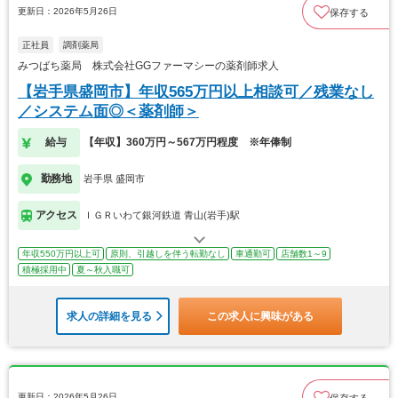
更新日：2026年5月26日
保存する
正社員
調剤薬局
みつばち薬局 株式会社GGファーマシーの薬剤師求人
【岩手県盛岡市】年収565万円以上相談可／残業なし
／システム面◎＜薬剤師＞
給与
【年収】360万円～567万円程度 ※年俸制
勤務地
岩手県 盛岡市
アクセス
ＩＧＲいわて銀河鉄道 青山(岩手)駅
年収550万円以上可
原則、引越しを伴う転勤なし
車通勤可
店舗数1～9
積極採用中
夏～秋入職可
求人の詳細を見る
この求人に興味がある
更新日：2026年5月26日
保存する