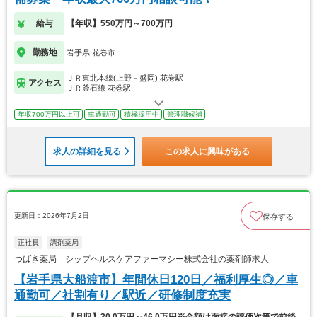
給与
【年収】550万円～700万円
勤務地
岩手県 花巻市
ＪＲ東北本線(上野－盛岡) 花巻駅
アクセス
ＪＲ釜石線 花巻駅
年収700万円以上可
車通勤可
積極採用中
管理職候補
求人の詳細を見る
この求人に興味がある
更新日：2026年7月2日
保存する
正社員
調剤薬局
つばき薬局 シップヘルスケアファーマシー株式会社の薬剤師求人
【岩手県大船渡市】年間休日120日／福利厚生◎／車
通勤可／社割有り／駅近／研修制度充実
【月収】30.0万円～46.0万円※金額は面接の評価次第で前後