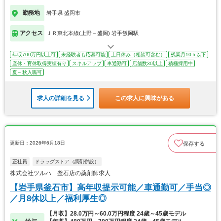
勤務地
岩手県 盛岡市
アクセス
ＪＲ東北本線(上野－盛岡) 岩手飯岡駅
年収700万円以上可
未経験者も応募可能
土日休み（相談可含む）
残業月10ｈ以下
産休・育休取得実績有り
スキルアップ
車通勤可
店舗数30以上
積極採用中
夏～秋入職可
求人の詳細を見る
この求人に興味がある
更新日：2026年6月18日
保存する
正社員
ドラッグストア（調剤併設）
株式会社ツルハ 釜石店の薬剤師求人
【岩手県釜石市】高年収提示可能／車通勤可／手当◎
／月8休以上／福利厚生◎
【月収】28.0万円～60.0万円程度 24歳～45歳モデル