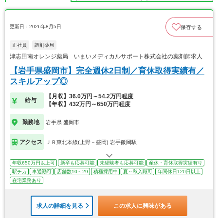
更新日：2026年8月5日
保存する
正社員
調剤薬局
津志田南オレンジ薬局 いまいメディカルサポート株式会社の薬剤師求人
【岩手県盛岡市】完全週休2日制／育休取得実績有／
スキルアップ◎
【月収】36.0万円～54.2万円程度
給与
【年収】432万円～650万円程度
勤務地
岩手県 盛岡市
アクセス
ＪＲ東北本線(上野－盛岡) 岩手飯岡駅
年収650万円以上可
新卒も応募可能
未経験者も応募可能
産休・育休取得実績有り
駅チカ
車通勤可
店舗数10～29
積極採用中
夏～秋入職可
年間休日120日以上
在宅業務あり
求人の詳細を見る
この求人に興味がある