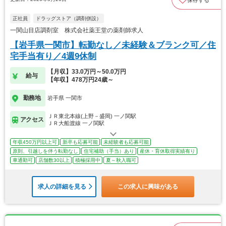
正社員
ドラッグストア（調剤併設）
一関山目店調剤室 株式会社薬王堂の薬剤師求人
【岩手県一関市】転勤なし／未経験＆ブランク可／住
宅手当有り／4週9休制
【月収】33.0万円～50.0万円
給与
【年収】478万円24歳～
勤務地
岩手県 一関市
ＪＲ東北本線(上野－盛岡) 一ノ関駅
アクセス
ＪＲ大船渡線 一ノ関駅
年収450万円以上可
新卒も応募可能
未経験者も応募可能
原則、引越しを伴う転勤なし
住宅補助（手当）あり
産休・育休取得実績有り
車通勤可
店舗数30以上
積極採用中
夏～秋入職可
求人の詳細を見る
この求人に興味がある