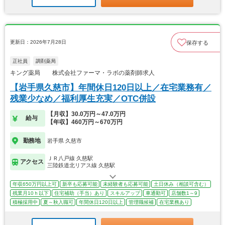
更新日：2026年7月28日
保存する
正社員
調剤薬局
キング薬局 株式会社ファーマ・ラボの薬剤師求人
【岩手県久慈市】年間休日120日以上／在宅業務有／
残業少なめ／福利厚生充実／OTC併設
【月収】30.0万円～47.0万円
給与
【年収】460万円～670万円
勤務地
岩手県 久慈市
ＪＲ八戸線 久慈駅
アクセス
三陸鉄道北リアス線 久慈駅
年収650万円以上可
新卒も応募可能
未経験者も応募可能
土日休み（相談可含む）
残業月10ｈ以下
住宅補助（手当）あり
スキルアップ
車通勤可
店舗数1～9
積極採用中
夏～秋入職可
年間休日120日以上
管理職候補
在宅業務あり