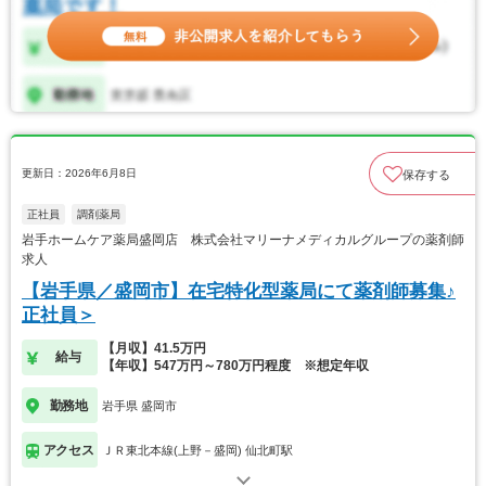
更新日：2026年6月8日
保存する
正社員
調剤薬局
岩手ホームケア薬局盛岡店 株式会社マリーナメディカルグループの薬剤師
求人
【岩手県／盛岡市】在宅特化型薬局にて薬剤師募集♪
正社員＞
【月収】41.5万円
給与
【年収】547万円～780万円程度 ※想定年収
勤務地
岩手県 盛岡市
アクセス
ＪＲ東北本線(上野－盛岡) 仙北町駅