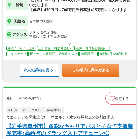
給与
いたします
【年収】450万円～700万円※新卒は415万円～になります
勤務地
岩手県 大船渡市
ＪＲ大船渡線 盛駅
アクセス
三陸鉄道南リアス線 盛駅
年収700万円以上可
土日休み（相談可含む）
産休・育休取得実績有り
スキルアップ
駅チカ
車通勤可
店舗数30以上
積極採用中
年間休日120日以上
求人の詳細を見る
この求人に興味がある
更新日：2026年6月27日
保存する
正社員
ドラッグストア（調剤併設）
ウエルシア薬局株式会社 ウエルシア水沢桜屋敷店の薬剤師求人
【岩手県奥州市】多彩なキャリアパスと子育て支援制
度充実♪高給与のドラッグストアチェーン◎