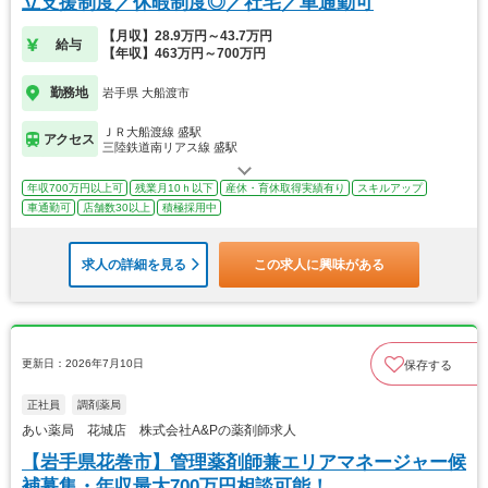
立支援制度／休暇制度◎／社宅／車通勤可
【月収】28.9万円～43.7万円
給与
【年収】463万円～700万円
勤務地
岩手県 大船渡市
ＪＲ大船渡線 盛駅
アクセス
三陸鉄道南リアス線 盛駅
年収700万円以上可
残業月10ｈ以下
産休・育休取得実績有り
スキルアップ
車通勤可
店舗数30以上
積極採用中
求人の詳細を見る
この求人に興味がある
更新日：2026年7月10日
保存する
正社員
調剤薬局
あい薬局 花城店 株式会社A&Pの薬剤師求人
【岩手県花巻市】管理薬剤師兼エリアマネージャー候
補募集・年収最大700万円相談可能！