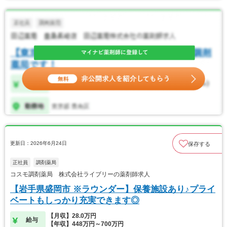
更新日：2026年6月24日
保存する
正社員
調剤薬局
コスモ調剤薬局 株式会社ライブリーの薬剤師求人
【岩手県盛岡市 ※ラウンダー】保養施設あり♪プライ
ベートもしっかり充実できます◎
【月収】28.0万円
給与
【年収】448万円～700万円