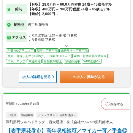
【月収】28.0万円～60.0万円程度 24歳～45歳モデル
給与
【年収】480万円～700万円程度 24歳～45歳モデル
【時給】2,000円～
勤務地
岩手県 花巻市
ＪＲ東北本線(上野－盛岡) 花巻駅
アクセス
ＪＲ釜石線 花巻駅
年収700万円以上可
新卒も応募可能
未経験者も応募可能
原則、引越しを伴う転勤なし
残業月10ｈ以下
産休・育休取得実績有り
スキルアップ
車通勤可
店舗数30以上
積極採用中
WEB面接OK
求人の詳細を見る
この求人に興味がある
更新日：2026年6月18日
保存する
正社員
調剤薬局
ドラッグストア（調剤併設）
調剤薬局ツルハドラッグ 西大通店 株式会社ツルハの薬剤師求人
【岩手県花巻市】高年収相談可／マイカー可／手当◎