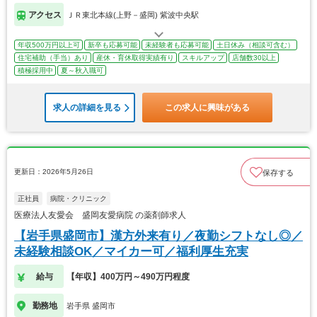
アクセス
ＪＲ東北本線(上野－盛岡) 紫波中央駅
年収500万円以上可
新卒も応募可能
未経験者も応募可能
土日休み（相談可含む）
住宅補助（手当）あり
産休・育休取得実績有り
スキルアップ
店舗数30以上
積極採用中
夏～秋入職可
求人の詳細を見る
この求人に興味がある
更新日：2026年5月26日
保存する
正社員
病院・クリニック
医療法人友愛会 盛岡友愛病院 の薬剤師求人
【岩手県盛岡市】漢方外来有り／夜勤シフトなし◎／
未経験相談OK／マイカー可／福利厚生充実
給与
【年収】400万円～490万円程度
勤務地
岩手県 盛岡市