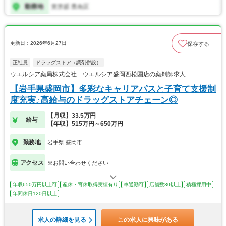
更新日：2026年6月27日
保存する
正社員
ドラッグストア（調剤併設）
ウエルシア薬局株式会社 ウエルシア盛岡西松園店の薬剤師求人
【岩手県盛岡市】多彩なキャリアパスと子育て支援制
度充実♪高給与のドラッグストアチェーン◎
【月収】33.5万円
給与
【年収】515万円～650万円
勤務地
岩手県 盛岡市
アクセス
※お問い合わせください
年収650万円以上可
産休・育休取得実績有り
車通勤可
店舗数30以上
積極採用中
年間休日120日以上
求人の詳細を見る
この求人に興味がある