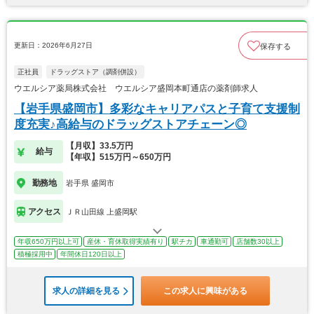
更新日：2026年6月27日
保存する
正社員
ドラッグストア（調剤併設）
ウエルシア薬局株式会社 ウエルシア盛岡本町通店の薬剤師求人
【岩手県盛岡市】多彩なキャリアパスと子育て支援制
度充実♪高給与のドラッグストアチェーン◎
【月収】33.5万円
給与
【年収】515万円～650万円
勤務地
岩手県 盛岡市
アクセス
ＪＲ山田線 上盛岡駅
年収650万円以上可
産休・育休取得実績有り
駅チカ
車通勤可
店舗数30以上
積極採用中
年間休日120日以上
求人の詳細を見る
この求人に興味がある