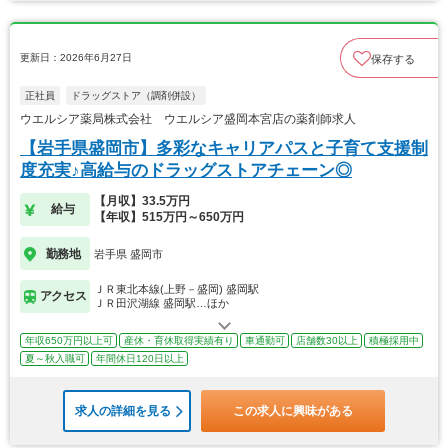
更新日：2026年6月27日
保存する
正社員
ドラッグストア（調剤併設）
ウエルシア薬局株式会社 ウエルシア盛岡本宮店の薬剤師求人
【岩手県盛岡市】多彩なキャリアパスと子育て支援制
度充実♪高給与のドラッグストアチェーン◎
【月収】33.5万円
給与
【年収】515万円～650万円
勤務地
岩手県 盛岡市
ＪＲ東北本線(上野－盛岡) 盛岡駅
アクセス
ＪＲ田沢湖線 盛岡駅…ほか
年収650万円以上可
産休・育休取得実績有り
車通勤可
店舗数30以上
積極採用中
夏～秋入職可
年間休日120日以上
求人の詳細を見る
この求人に興味がある