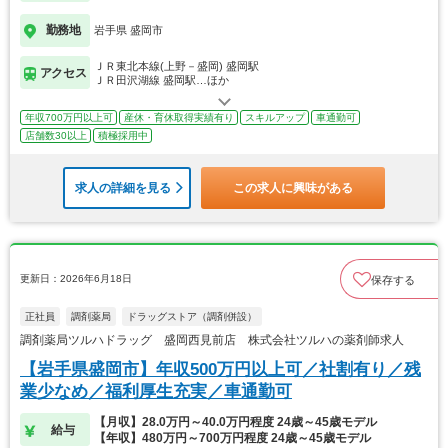
勤務地
岩手県 盛岡市
ＪＲ東北本線(上野－盛岡) 盛岡駅
アクセス
ＪＲ田沢湖線 盛岡駅…ほか
年収700万円以上可
産休・育休取得実績有り
スキルアップ
車通勤可
店舗数30以上
積極採用中
求人の詳細を見る
この求人に興味がある
更新日：2026年6月18日
保存する
正社員
調剤薬局
ドラッグストア（調剤併設）
調剤薬局ツルハドラッグ 盛岡西見前店 株式会社ツルハの薬剤師求人
【岩手県盛岡市】年収500万円以上可／社割有り／残
業少なめ／福利厚生充実／車通勤可
【月収】28.0万円～40.0万円程度 24歳～45歳モデル
給与
【年収】480万円～700万円程度 24歳～45歳モデル