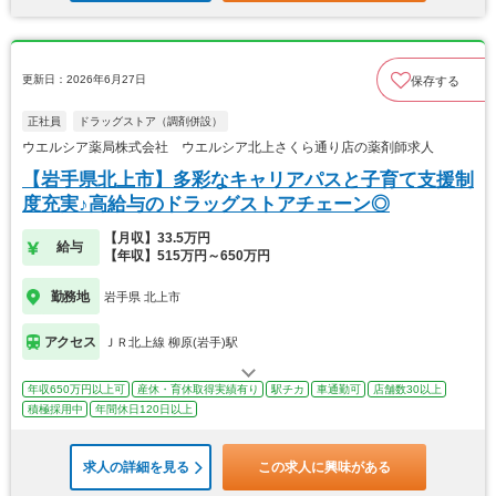
更新日：2026年6月27日
保存する
正社員
ドラッグストア（調剤併設）
ウエルシア薬局株式会社 ウエルシア北上さくら通り店の薬剤師求人
【岩手県北上市】多彩なキャリアパスと子育て支援制
度充実♪高給与のドラッグストアチェーン◎
【月収】33.5万円
給与
【年収】515万円～650万円
勤務地
岩手県 北上市
アクセス
ＪＲ北上線 柳原(岩手)駅
年収650万円以上可
産休・育休取得実績有り
駅チカ
車通勤可
店舗数30以上
積極採用中
年間休日120日以上
求人の詳細を見る
この求人に興味がある