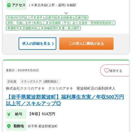
アクセス
ＪＲ東北本線(上野－盛岡) 矢幅駅
年収450万円以上可
新卒も応募可能
未経験者も応募可能
原則、引越しを伴う転勤なし
住宅補助（手当）あり
産休・育休取得実績有り
車通勤可
店舗数30以上
積極採用中
夏～秋入職可
求人の詳細を見る
この求人に興味がある
更新日：2026年5月26日
保存する
正社員
ドラッグストア（調剤併設）
株式会社クスリのアオキ クスリのアオキ 紫波桜町店の薬剤師求人
【岩手県紫波郡紫波町】福利厚生充実／年収500万円
以上可／スキルアップ◎
給与
【年収】514万円
勤務地
岩手県 紫波郡紫波町