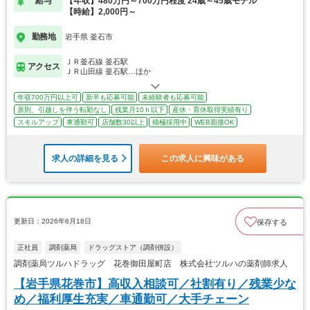
給与
【年収】480万円～700万円程度 24歳～45歳モデル
【時給】2,000円～
勤務地
岩手県 釜石市
ＪＲ釜石線 釜石駅
アクセス
ＪＲ山田線 釜石駅…ほか
年収700万円以上可
新卒も応募可能
未経験者も応募可能
原則、引越しを伴う転勤なし
残業月10ｈ以下
産休・育休取得実績有り
スキルアップ
車通勤可
店舗数30以上
積極採用中
WEB面接OK
求人の詳細を見る
この求人に興味がある
更新日：2026年6月18日
保存する
正社員
調剤薬局
ドラッグストア（調剤併設）
調剤薬局ツルハドラッグ 花巻御田屋町店 株式会社ツルハの薬剤師求人
【岩手県花巻市】高収入相談可／社割有り／残業少な
め／福利厚生充実／車通勤可／大手チェーン