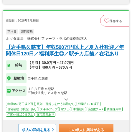
更新日：2026年7月28日
保存する
正社員
調剤薬局
ホソタ薬局 株式会社ファーマ・ラボの薬剤師求人
【岩手県久慈市】年収500万円以上／夏入社歓迎／年
間休日120日／福利厚生◎／駅チカ店舗／在宅あり
【月収】30.0万円～47.0万円
給与
【年収】460万円～670万円
勤務地
岩手県 久慈市
ＪＲ八戸線 久慈駅
アクセス
三陸鉄道北リアス線 久慈駅
年収650万円以上可
原則、引越しを伴う転勤なし
残業月10ｈ以下
住宅補助（手当）あり
スキルアップ
駅チカ
車通勤可
店舗数1～9
積極採用中
年間休日120日以上
在宅業務あり
求人の詳細を見る
この求人に興味がある