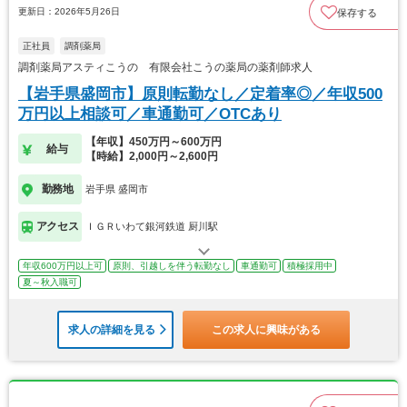
更新日：2026年5月26日
保存する
正社員
調剤薬局
調剤薬局アスティこうの 有限会社こうの薬局の薬剤師求人
【岩手県盛岡市】原則転勤なし／定着率◎／年収500
万円以上相談可／車通勤可／OTCあり
【年収】450万円～600万円
給与
【時給】2,000円～2,600円
勤務地
岩手県 盛岡市
アクセス
ＩＧＲいわて銀河鉄道 厨川駅
年収600万円以上可
原則、引越しを伴う転勤なし
車通勤可
積極採用中
夏～秋入職可
求人の詳細を見る
この求人に興味がある