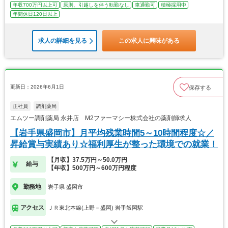
年収700万円以上可
原則、引越しを伴う転勤なし
車通勤可
積極採用中
年間休日120日以上
求人の詳細を見る
この求人に興味がある
更新日：2026年6月1日
保存する
正社員
調剤薬局
エムツー調剤薬局 永井店 M2ファーマシー株式会社の薬剤師求人
【岩手県盛岡市】月平均残業時間5～10時間程度☆／
昇給賞与実績あり☆福利厚生が整った環境での就業！
【月収】37.5万円～50.0万円
給与
【年収】500万円～600万円程度
勤務地
岩手県 盛岡市
アクセス
ＪＲ東北本線(上野－盛岡) 岩手飯岡駅