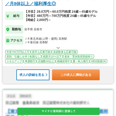
／月8休以上／福利厚生◎
【月収】28.0万円～60.0万円程度 24歳～45歳モデル
給与
【年収】480万円～700万円程度 24歳～45歳モデル
【時給】2,000円～
勤務地
岩手県 花巻市
ＪＲ東北本線(上野－盛岡) 花巻駅
アクセス
ＪＲ釜石線 花巻駅
年収700万円以上可
新卒も応募可能
未経験者も応募可能
原則、引越しを伴う転勤なし
残業月10ｈ以下
産休・育休取得実績有り
スキルアップ
車通勤可
店舗数30以上
積極採用中
夏～秋入職可
WEB面接OK
求人の詳細を見る
この求人に興味がある