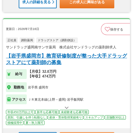
求人の詳細を見る
この求人に興味がある
更新日：2026年7月16日
保存する
正社員
調剤薬局
ドラッグストア（調剤併設）
サンドラッグ盛岡南サンサ薬局 株式会社サンドラッグの薬剤師求人
【岩手県盛岡市】教育研修制度が整った大手ドラッグ
ストアにて薬剤師の募集
【月収】32.0万円
給与
【年収】474万円
勤務地
岩手県 盛岡市
アクセス
ＪＲ東北本線(上野－盛岡) 岩手飯岡駅
年収450万円以上可
新卒も応募可能
未経験者も応募可能
原則、引越しを伴う転勤なし
産休・育休取得実績有り
スキルアップ
店舗数30以上
積極採用中
夏～秋入職可