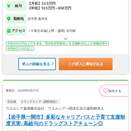
【月収】33.5万円
給与
【年収】515万円～650万円
勤務地
岩手県 奥州市
アクセス
ＪＲ東北本線(上野－盛岡) 水沢駅
年収650万円以上可
産休・育休取得実績有り
店舗数30以上
積極採用中
年間休日120日以上
求人の詳細を見る
この求人に興味がある
更新日：2026年6月27日
保存する
正社員
ドラッグストア（調剤併設）
ウエルシア薬局株式会社 ウエルシア一関末広店の薬剤師求人
【岩手県一関市】多彩なキャリアパスと子育て支援制
度充実♪高給与のドラッグストアチェーン◎