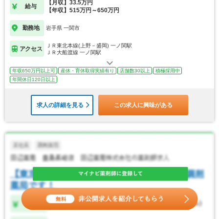
【月収】33.5万円
給与
【年収】515万円～650万円
勤務地
岩手県 一関市
ＪＲ東北本線(上野－盛岡) 一ノ関駅
アクセス
ＪＲ大船渡線 一ノ関駅
年収650万円以上可
産休・育休取得実績有り
店舗数30以上
積極採用中
年間休日120日以上
求人の詳細を見る
この求人に興味がある