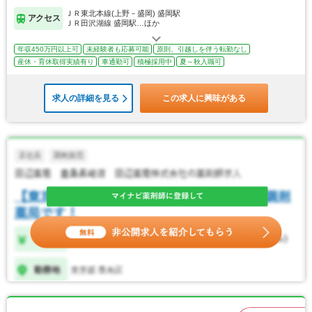
ＪＲ東北本線(上野－盛岡) 盛岡駅
アクセス
ＪＲ田沢湖線 盛岡駅…ほか
年収450万円以上可
未経験者も応募可能
原則、引越しを伴う転勤なし
産休・育休取得実績有り
車通勤可
積極採用中
夏～秋入職可
求人の詳細を見る
この求人に興味がある