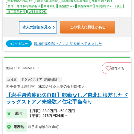
年収600万円以上可
新卒も応募可能
未経験者も応募可能
残業月10ｈ以下
産休・育休取得実績有り
車通勤可
店舗数1～9
積極採用中
年間休日120日以上
在宅業務あり
WEB面接OK
求人の詳細を見る
この求人に興味がある
職場の薬剤師さんにお話を伺ってきました
インタビュー
更新日：2026年5月26日
保存する
正社員
ドラッグストア（調剤併設）
岩手矢巾店調剤室 株式会社薬王堂の薬剤師求人
【岩手県紫波郡矢巾町】転勤なし／東北に根差したド
ラッグストア／未経験／住宅手当有り
【月収】33.0万円～50.0万円
給与
【年収】478万円24歳～
勤務地
岩手県 紫波郡矢巾町