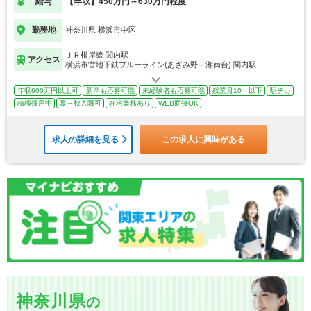
給与
【年収】450万円～630万円程度
勤務地
神奈川県 横浜市中区
ＪＲ根岸線 関内駅
アクセス
横浜市営地下鉄ブルーライン(あざみ野－湘南台) 関内駅
年収600万円以上可
新卒も応募可能
未経験者も応募可能
残業月10ｈ以下
駅チカ
積極採用中
夏～秋入職可
在宅業務あり
WEB面接OK
求人の詳細を見る
この求人に興味がある
神奈川県
の