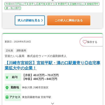
年収600万円以上可
新卒も応募可能
駅チカ
車通勤可
店舗数30以上
積極採用中
夏～秋入職可
求人の詳細を見る
この求人に興味がある
更新日：2026年6月18日
保存する
正社員
調剤薬局
宮前たいら薬局 株式会社ウィーズの薬剤師求人
【川崎市宮前区】宮前平駅・溝の口駅最寄り◎在宅事
業拡大中の企業！
【月収】40.0万円～70.0万円
給与
【年収】480万円～840万円
勤務地
神奈川県 川崎市宮前区
アクセス
東急田園都市線 宮前平駅