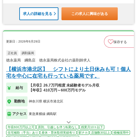
求人の詳細を見る
この求人に興味がある
更新日：2026年6月29日
保存する
正社員
調剤薬局
徳永薬局 綱島店 徳永薬局株式会社の薬剤師求人
【横浜市港北区】 シフトにより土日休みも可！個人
宅を中心に在宅も行っている薬局です。
【月収】26.7万円程度 未経験者モデル月収
給与
【年収】410万円～600万円モデル
勤務地
神奈川県 横浜市港北区
アクセス
東急東横線 綱島駅
年収600万円以上可
原則、引越しを伴う転勤なし
残業月10ｈ以下
住宅補助（手当）あり
産休・育休取得実績有り
駅チカ
店舗数30以上
積極採用中