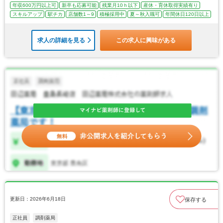
年収600万円以上可
新卒も応募可能
残業月10ｈ以下
産休・育休取得実績有り
スキルアップ
駅チカ
店舗数1～9
積極採用中
夏～秋入職可
年間休日120日以上
求人の詳細を見る
この求人に興味がある
更新日：2026年6月18日
保存する
正社員
調剤薬局