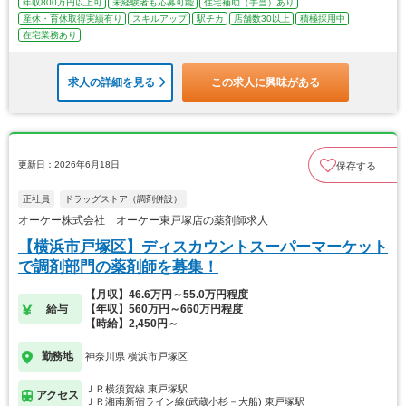
年収800万円以上可
未経験者も応募可能
住宅補助（手当）あり
産休・育休取得実績有り
スキルアップ
駅チカ
店舗数30以上
積極採用中
在宅業務あり
求人の詳細を見る
この求人に興味がある
更新日：2026年6月18日
保存する
正社員
ドラッグストア（調剤併設）
オーケー株式会社 オーケー東戸塚店の薬剤師求人
【横浜市戸塚区】ディスカウントスーパーマーケット
で調剤部門の薬剤師を募集！
【月収】46.6万円～55.0万円程度
給与
【年収】560万円～660万円程度
【時給】2,450円～
勤務地
神奈川県 横浜市戸塚区
ＪＲ横須賀線 東戸塚駅
アクセス
ＪＲ湘南新宿ライン線(武蔵小杉－大船) 東戸塚駅