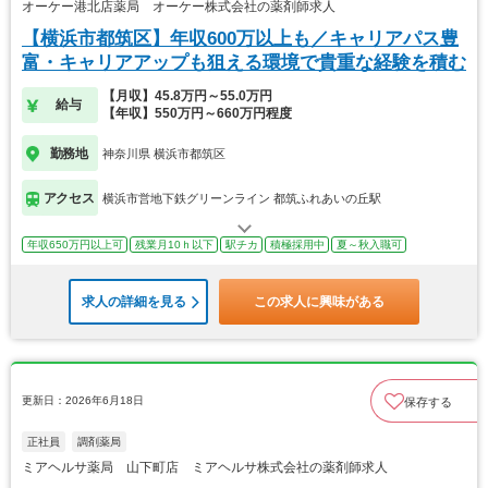
オーケー港北店薬局 オーケー株式会社の薬剤師求人
【横浜市都筑区】年収600万以上も／キャリアパス豊
富・キャリアアップも狙える環境で貴重な経験を積む
【月収】45.8万円～55.0万円
給与
【年収】550万円～660万円程度
勤務地
神奈川県 横浜市都筑区
アクセス
横浜市営地下鉄グリーンライン 都筑ふれあいの丘駅
年収650万円以上可
残業月10ｈ以下
駅チカ
積極採用中
夏～秋入職可
求人の詳細を見る
この求人に興味がある
更新日：2026年6月18日
保存する
正社員
調剤薬局
ミアヘルサ薬局 山下町店 ミアヘルサ株式会社の薬剤師求人