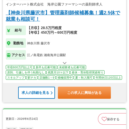
インターハート株式会社 海岸公園ファーマシーの薬剤師求人
【神奈川県藤沢市】管理薬剤師候補募集！週2.5休で
就業も相談可！
【月収】28.5万円程度
給与
【年収】450万円～600万円程度
勤務地
神奈川県 藤沢市
アクセス
江ノ島電鉄 湘南海岸公園駅
年収600万円以上可
新卒も応募可能
未経験者も応募可能
原則、引越しを伴う転勤なし
残業月10ｈ以下
産休・育休取得実績有り
スキルアップ
駅チカ
店舗数1～9
積極採用中
夏～秋入職可
年間休日120日以上
求人の詳細を見る
この求人に興味がある
更新日：2026年6月24日
保存する