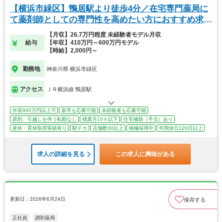
【横浜市緑区】鴨居駅より徒歩4分／在宅専門薬局に
て薬剤師としての専門性を高めたい方におすすめ求
人！
【月収】26.7万円程度 未経験者モデル月収
給与
【年収】410万円～600万円モデル
【時給】2,000円～
勤務地
神奈川県 横浜市緑区
アクセス
ＪＲ横浜線 鴨居駅
年収600万円以上可
新卒も応募可能
未経験者も応募可能
原則、引越しを伴う転勤なし
残業月10ｈ以下
住宅補助（手当）あり
産休・育休取得実績有り
駅チカ
店舗数30以上
積極採用中
年間休日120日以上
求人の詳細を見る
この求人に興味がある
更新日：2026年6月24日
保存する
正社員
調剤薬局