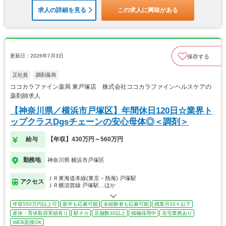
求人の詳細を見る
この求人に興味がある
更新日：2026年7月3日
保存する
正社員
調剤薬局
ココカラファイン薬局 東戸塚店 株式会社ココカラファインヘルスケアの
薬剤師求人
【神奈川県／横浜市戸塚区】年間休日120日☆業界ト
ップクラスDgsチェーンの安心母体◎＜調剤＞
給与
【年収】430万円～560万円
勤務地
神奈川県 横浜市戸塚区
ＪＲ東海道本線(東京－熱海) 戸塚駅
アクセス
ＪＲ横須賀線 戸塚駅…ほか
年収550万円以上可
新卒も応募可能
未経験者も応募可能
残業月10ｈ以下
産休・育休取得実績有り
駅チカ
店舗数30以上
積極採用中
在宅業務あり
WEB面接OK