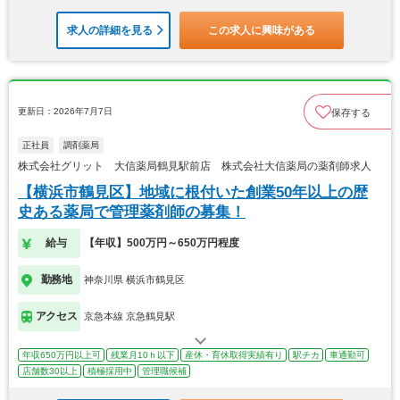
求人の詳細を見る
この求人に興味がある
更新日：2026年7月7日
保存する
正社員
調剤薬局
株式会社グリット 大信薬局鶴見駅前店 株式会社大信薬局の薬剤師求人
【横浜市鶴見区】地域に根付いた創業50年以上の歴
史ある薬局で管理薬剤師の募集！
給与
【年収】500万円～650万円程度
勤務地
神奈川県 横浜市鶴見区
アクセス
京急本線 京急鶴見駅
年収650万円以上可
残業月10ｈ以下
産休・育休取得実績有り
駅チカ
車通勤可
店舗数30以上
積極採用中
管理職候補