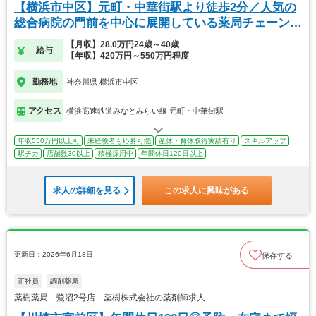
【横浜市中区】元町・中華街駅より徒歩2分／人気の
総合病院の門前を中心に展開している薬局チェーンで
す！
【月収】28.0万円24歳～40歳
給与
【年収】420万円～550万円程度
勤務地
神奈川県 横浜市中区
アクセス
横浜高速鉄道みなとみらい線 元町・中華街駅
年収550万円以上可
未経験者も応募可能
産休・育休取得実績有り
スキルアップ
駅チカ
店舗数30以上
積極採用中
年間休日120日以上
求人の詳細を見る
この求人に興味がある
更新日：2026年6月18日
保存する
正社員
調剤薬局
薬樹薬局 鷺沼2号店 薬樹株式会社の薬剤師求人