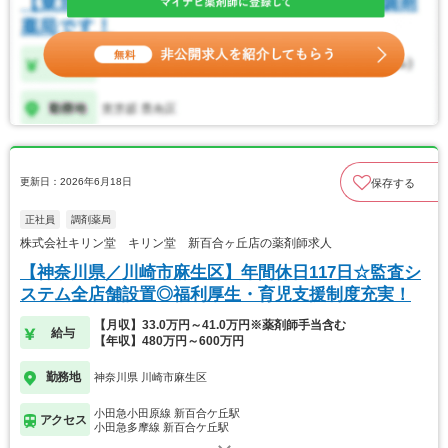
更新日：2026年6月18日
保存する
正社員
調剤薬局
株式会社キリン堂 キリン堂 新百合ヶ丘店の薬剤師求人
【神奈川県／川崎市麻生区】年間休日117日☆監査シ
ステム全店舗設置◎福利厚生・育児支援制度充実！
【月収】33.0万円～41.0万円※薬剤師手当含む
給与
【年収】480万円～600万円
勤務地
神奈川県 川崎市麻生区
小田急小田原線 新百合ケ丘駅
アクセス
小田急多摩線 新百合ケ丘駅