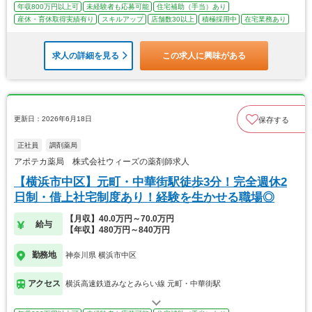
年収800万円以上可
未経験者も応募可能
住宅補助（手当）あり
産休・育休取得実績有り
スキルアップ
店舗数30以上
積極採用中
在宅業務あり
求人の詳細を見る
この求人に興味がある
更新日：2026年6月18日
保存する
正社員
調剤薬局
アポテカ薬局 株式会社ウィーズの薬剤師求人
【横浜市中区】元町・中華街駅徒歩3分！完全週休2
日制・借上社宅制度あり！経験を生かせる職場◎
【月収】40.0万円～70.0万円
給与
【年収】480万円～840万円
勤務地
神奈川県 横浜市中区
アクセス
横浜高速鉄道みなとみらい線 元町・中華街駅