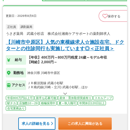
更新日：2026年8月6日
保存する
正社員
調剤薬局
うさぎ薬局 武蔵小杉店 株式会社湘南ケアサポートの薬剤師求人
【川崎市中原区】人気の東横線求人☆施設在宅、ドク
ターとの往診同行も実施しています◎＜正社員＞
【年収】400万円～800万円程度 24歳～モデル年収
給与
【時給】2,000円～
勤務地
神奈川県 川崎市中原区
ＪＲ横須賀線 武蔵小杉駅
アクセス
ＪＲ南武線(川崎－立川) 武蔵小杉駅…ほか
年収800万円以上可
新卒も応募可能
産休・育休取得実績有り
スキルアップ
駅チカ
店舗数10～29
積極採用中
夏～秋入職可
年間休日120日以上
在宅業務あり
求人の詳細を見る
この求人に興味がある