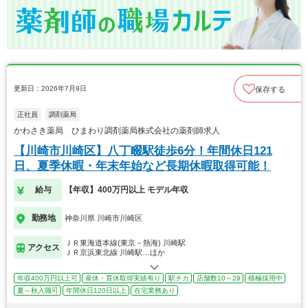
更新日：2026年7月9日
保存する
正社員
調剤薬局
かわさき薬局 ひまわり調剤薬局株式会社の薬剤師求人
【川崎市川崎区】八丁畷駅徒歩6分！年間休日121
日、夏季休暇・年末年始など長期休暇取得可能！
給与
【年収】400万円以上 モデル年収
勤務地
神奈川県 川崎市川崎区
ＪＲ東海道本線(東京－熱海) 川崎駅
アクセス
ＪＲ京浜東北線 川崎駅…ほか
年収400万円以上可
産休・育休取得実績有り
駅チカ
店舗数10～29
積極採用中
夏～秋入職可
年間休日120日以上
在宅業務あり