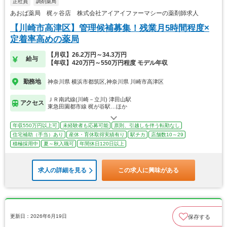
正社員
調剤薬局
あおば薬局 梶ヶ谷店 株式会社アイアイファーマシーの薬剤師求人
【川崎市高津区】管理候補募集！残業月5時間程度×
定着率高めの薬局
【月収】26.2万円～34.3万円
給与
【年収】420万円～550万円程度 モデル年収
勤務地
神奈川県 横浜市都筑区,神奈川県 川崎市高津区
ＪＲ南武線(川崎－立川) 津田山駅
アクセス
東急田園都市線 梶が谷駅…ほか
年収550万円以上可
未経験者も応募可能
原則、引越しを伴う転勤なし
住宅補助（手当）あり
産休・育休取得実績有り
駅チカ
店舗数10～29
積極採用中
夏～秋入職可
年間休日120日以上
求人の詳細を見る
この求人に興味がある
更新日：2026年6月19日
保存する