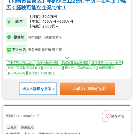
【川崎市宮前区】年間休日122日◎予防～在宅まで幅
広く経験可能な企業です！
【月収】30.0万円
給与
【年収】400万円～650万円
【時給】2,000円～
勤務地
神奈川県 川崎市宮前区
アクセス
東急田園都市線 鷺沼駅
年収650万円以上可
新卒も応募可能
未経験者も応募可能
住宅補助（手当）あり
産休・育休取得実績有り
スキルアップ
駅チカ
店舗数30以上
積極採用中
夏～秋入職可
年間休日120日以上
求人の詳細を見る
この求人に興味がある
更新日：2026年6月18日
保存する
正社員
調剤薬局