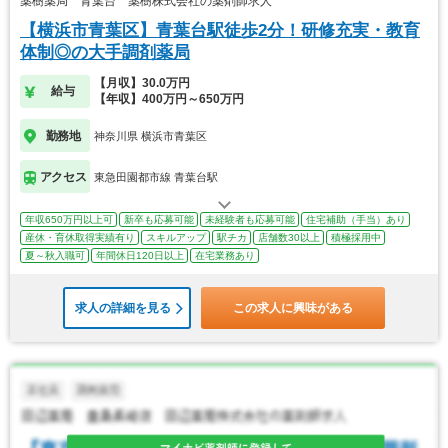
薬樹薬局 青葉台 薬樹株式会社の薬剤師求人
【横浜市青葉区】青葉台駅徒歩2分！研修充実・教育
体制◎の大手調剤薬局
【月収】30.0万円
給与
【年収】400万円～650万円
勤務地
神奈川県 横浜市青葉区
アクセス
東急田園都市線 青葉台駅
年収650万円以上可
新卒も応募可能
未経験者も応募可能
住宅補助（手当）あり
産休・育休取得実績有り
スキルアップ
駅チカ
店舗数30以上
積極採用中
夏～秋入職可
年間休日120日以上
在宅業務あり
求人の詳細を見る
この求人に興味がある