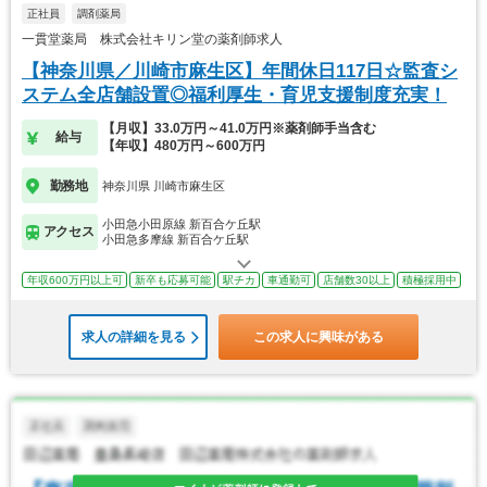
正社員
調剤薬局
一貫堂薬局 株式会社キリン堂の薬剤師求人
【神奈川県／川崎市麻生区】年間休日117日☆監査シ
ステム全店舗設置◎福利厚生・育児支援制度充実！
【月収】33.0万円～41.0万円※薬剤師手当含む
給与
【年収】480万円～600万円
勤務地
神奈川県 川崎市麻生区
小田急小田原線 新百合ケ丘駅
アクセス
小田急多摩線 新百合ケ丘駅
年収600万円以上可
新卒も応募可能
駅チカ
車通勤可
店舗数30以上
積極採用中
求人の詳細を見る
この求人に興味がある