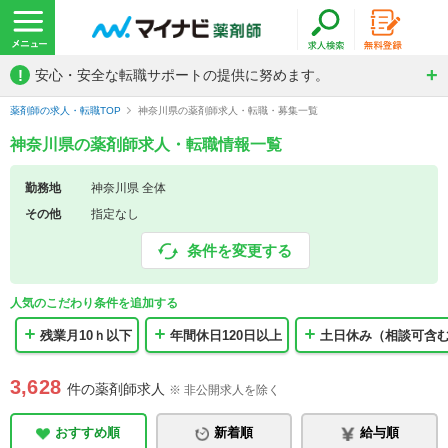
!
安心・安全な転職サポートの提供に努めます。
薬剤師の求人・転職TOP
神奈川県の薬剤師求人・転職・募集一覧
神奈川県の薬剤師求人・転職情報一覧
勤務地
神奈川県 全体
その他
指定なし
条件を変更する
人気のこだわり条件を追加する
残業月10ｈ以下
年間休日120日以上
土日休み（相談可含
3,628
件の薬剤師求人
※ 非公開求人を除く
おすすめ順
新着順
給与順