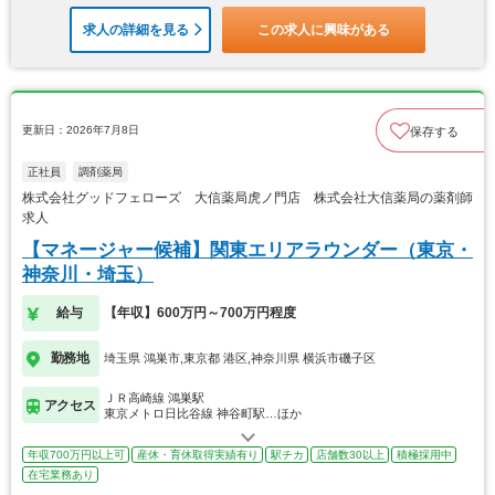
求人の詳細を見る
この求人に興味がある
更新日：2026年7月8日
保存する
正社員
調剤薬局
株式会社グッドフェローズ 大信薬局虎ノ門店 株式会社大信薬局の薬剤師
求人
【マネージャー候補】関東エリアラウンダー（東京・
神奈川・埼玉）
給与
【年収】600万円～700万円程度
勤務地
埼玉県 鴻巣市,東京都 港区,神奈川県 横浜市磯子区
ＪＲ高崎線 鴻巣駅
アクセス
東京メトロ日比谷線 神谷町駅…ほか
年収700万円以上可
産休・育休取得実績有り
駅チカ
店舗数30以上
積極採用中
在宅業務あり