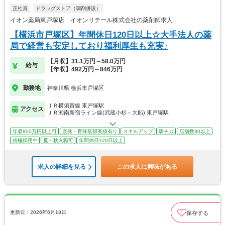
正社員
ドラッグストア（調剤併設）
イオン薬局東戸塚店 イオンリテール株式会社の薬剤師求人
【横浜市戸塚区】年間休日120日以上☆大手法人の薬
局で経営も安定しており福利厚生も充実♪
【月収】31.1万円～58.0万円
給与
【年収】492万円～846万円
勤務地
神奈川県 横浜市戸塚区
ＪＲ横須賀線 東戸塚駅
アクセス
ＪＲ湘南新宿ライン線(武蔵小杉－大船) 東戸塚駅
年収800万円以上可
産休・育休取得実績有り
スキルアップ
駅チカ
店舗数30以上
積極採用中
夏～秋入職可
年間休日120日以上
求人の詳細を見る
この求人に興味がある
更新日：2026年6月18日
保存する