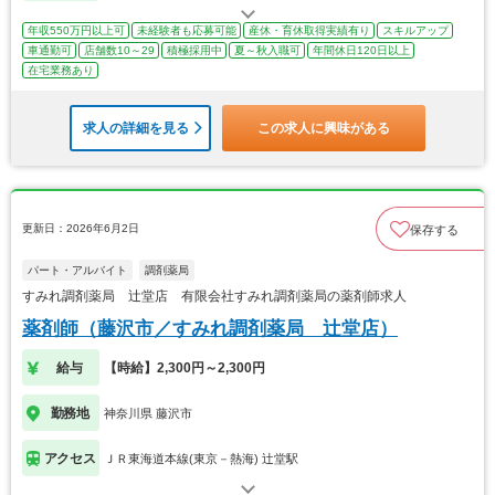
年収550万円以上可
未経験者も応募可能
産休・育休取得実績有り
スキルアップ
車通勤可
店舗数10～29
積極採用中
夏～秋入職可
年間休日120日以上
在宅業務あり
求人の詳細を見る
この求人に興味がある
更新日：2026年6月2日
保存する
パート・アルバイト
調剤薬局
すみれ調剤薬局 辻堂店 有限会社すみれ調剤薬局の薬剤師求人
薬剤師（藤沢市／すみれ調剤薬局 辻堂店）
給与
【時給】2,300円～2,300円
勤務地
神奈川県 藤沢市
アクセス
ＪＲ東海道本線(東京－熱海) 辻堂駅