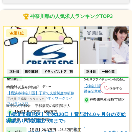
神奈川県の人気求人ランキングTOP3
第1位
第2位
正社員
調剤薬局
ドラッグストア（調
正社員
一般企業
剤併設）
DHLサプライチェーン株式会社
【神奈川県／相模原市緑区】
株式会社クリエイトエス・ディー
更新日：2026年8月5日
保存する
質保証業務◎薬剤師募集です
【横浜市神奈川区】子育て支援制度や研修
制度充実♪お休みが取りやすくワークライ
正社員
病院・クリニック
神奈川県相模原市緑区
フバランス◎
医療法人平和会 平和病院の薬剤師求人
【年収】510万円～650万円
【横浜市鶴見区】年休120日！賞与計4.0ヶ月分の支給
神奈川県横浜市神奈川区
実績あり◎就業17:00まで♪
【月収】26.3万円～26.3万円程度