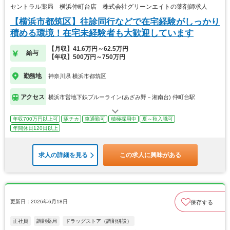
セントラル薬局 横浜仲町台店 株式会社グリーンエイトの薬剤師求人
【横浜市都筑区】往診同行などで在宅経験がしっかり
積める環境！在宅未経験者も大歓迎しています
【月収】41.6万円～62.5万円
給与
【年収】500万円～750万円
勤務地
神奈川県 横浜市都筑区
アクセス
横浜市営地下鉄ブルーライン(あざみ野－湘南台) 仲町台駅
年収700万円以上可
駅チカ
車通勤可
積極採用中
夏～秋入職可
年間休日120日以上
求人の詳細を見る
この求人に興味がある
更新日：2026年6月18日
保存する
正社員
調剤薬局
ドラッグストア（調剤併設）