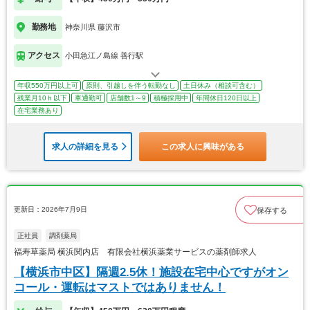
勤務地
神奈川県 藤沢市
アクセス
小田急江ノ島線 善行駅
年収550万円以上可
原則、引越しを伴う転勤なし
土日休み（相談可含む）
残業月10ｈ以下
車通勤可
店舗数1～9
積極採用中
年間休日120日以上
在宅業務あり
求人の詳細を見る
この求人に興味がある
更新日：2026年7月9日
保存する
正社員
調剤薬局
福寿草薬局 横浜関内店 有限会社横浜薬業サービスの薬剤師求人
【横浜市中区】隔週2.5休！施設在宅中心ですがオン
コール・運転はマストではありません！