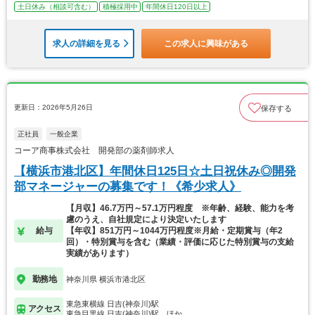
土日休み（相談可含む）
積極採用中
年間休日120日以上
求人の詳細を見る
この求人に興味がある
更新日：2026年5月26日
保存する
正社員
一般企業
コーア商事株式会社 開発部の薬剤師求人
【横浜市港北区】年間休日125日☆土日祝休み◎開発
部マネージャーの募集です！《希少求人》
【月収】46.7万円～57.1万円程度 ※年齢、経験、能力を考
慮のうえ、自社規定により決定いたします
給与
【年収】851万円～1044万円程度※月給・定期賞与（年2
回）・特別賞与を含む（業績・評価に応じた特別賞与の支給
実績があります）
勤務地
神奈川県 横浜市港北区
東急東横線 日吉(神奈川)駅
アクセス
東急目黒線 日吉(神奈川)駅…ほか