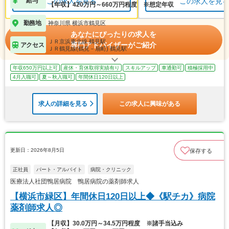
給与
この求人を見る
この求人を見
【年収】420万円～660万円程度 ※想定年収
勤務地
神奈川県 横浜市鶴見区
あなたにぴったりの求人を
ＪＲ京浜東北線 鶴見駅
専門アドバイザーがご紹介
アクセス
ＪＲ鶴見線(鶴見－扇町) 鶴見駅
年収650万円以上可
産休・育休取得実績有り
スキルアップ
車通勤可
積極採用中
4月入職可
夏～秋入職可
年間休日120日以上
求人の詳細を見る
この求人に興味がある
更新日：2026年8月5日
保存する
正社員
パート・アルバイト
病院・クリニック
医療法人社団鴨居病院 鴨居病院の薬剤師求人
【横浜市緑区】年間休日120日以上◆《駅チカ》病院
薬剤師求人◎
【月収】30.0万円～34.5万円程度 ※諸手当込み