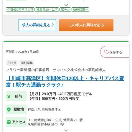
年収650万円以上可
残業月10ｈ以下
駅チカ
積極採用中
求人の詳細を見る
この求人に興味がある
更新日：2026年6月18日
保存する
正社員
調剤薬局
フラワー薬局 溝の口駅前店 サンハルク株式会社の薬剤師求人
【川崎市高津区】年間休日120以上・キャリアパス豊
富！駅チカ通勤ラクラク♪
【月収】29.0万円～40.0万円程度 モデル
給与
【年収】500万円～600万円程度
勤務地
神奈川県 川崎市高津区
ＪＲ南武線(川崎－立川) 武蔵溝ノ口駅
アクセス
東急田園都市線 溝の口駅