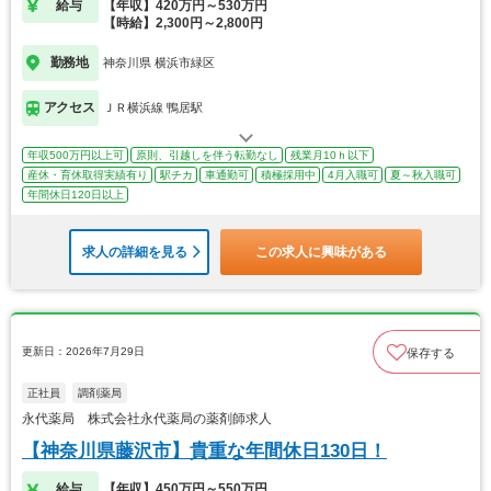
給与
【年収】420万円～530万円
【時給】2,300円～2,800円
勤務地
神奈川県 横浜市緑区
アクセス
ＪＲ横浜線 鴨居駅
年収500万円以上可
原則、引越しを伴う転勤なし
残業月10ｈ以下
産休・育休取得実績有り
駅チカ
車通勤可
積極採用中
4月入職可
夏～秋入職可
年間休日120日以上
求人の詳細を見る
この求人に興味がある
更新日：2026年7月29日
保存する
正社員
調剤薬局
永代薬局 株式会社永代薬局の薬剤師求人
【神奈川県藤沢市】貴重な年間休日130日！
給与
【年収】450万円～550万円