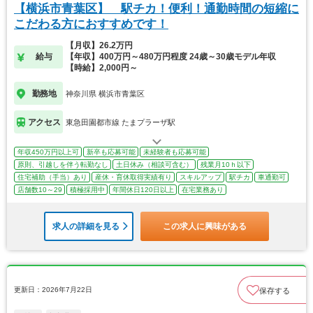
【横浜市青葉区】 駅チカ！便利！通勤時間の短縮に
こだわる方におすすめです！
【月収】26.2万円
給与
【年収】400万円～480万円程度 24歳～30歳モデル年収
【時給】2,000円～
勤務地
神奈川県 横浜市青葉区
アクセス
東急田園都市線 たまプラーザ駅
年収450万円以上可
新卒も応募可能
未経験者も応募可能
原則、引越しを伴う転勤なし
土日休み（相談可含む）
残業月10ｈ以下
住宅補助（手当）あり
産休・育休取得実績有り
スキルアップ
駅チカ
車通勤可
店舗数10～29
積極採用中
年間休日120日以上
在宅業務あり
求人の詳細を見る
この求人に興味がある
更新日：2026年7月22日
保存する