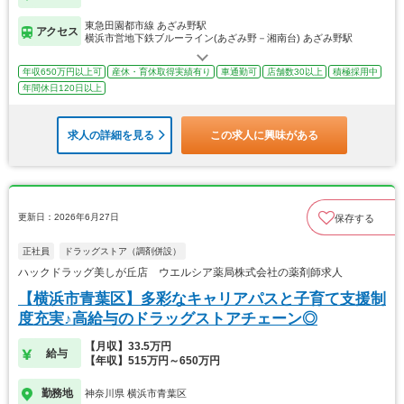
東急田園都市線 あざみ野駅
アクセス
横浜市営地下鉄ブルーライン(あざみ野－湘南台) あざみ野駅
年収650万円以上可
産休・育休取得実績有り
車通勤可
店舗数30以上
積極採用中
年間休日120日以上
求人の詳細を見る
この求人に興味がある
更新日：2026年6月27日
保存する
正社員
ドラッグストア（調剤併設）
ハックドラッグ美しが丘店 ウエルシア薬局株式会社の薬剤師求人
【横浜市青葉区】多彩なキャリアパスと子育て支援制
度充実♪高給与のドラッグストアチェーン◎
【月収】33.5万円
給与
【年収】515万円～650万円
勤務地
神奈川県 横浜市青葉区