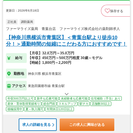
更新日：2026年6月18日
保存する
正社員
調剤薬局
ファーマライズ薬局 青葉台店 ファーマライズ株式会社の薬剤師求人
【神奈川県横浜市青葉区】＜青葉台駅より徒歩10
分！＞通勤時間の短縮にこだわる方におすすめです！
【月収】32.0万円～35.0万円
給与
【年収】450万円～500万円程度 30歳～モデル
【時給】1,800円～2,200円
勤務地
神奈川県 横浜市青葉区
アクセス
東急田園都市線 青葉台駅
年収500万円以上可
新卒も応募可能
未経験者も応募可能
住宅補助（手当）あり
産休・育休取得実績有り
総合門前
スキルアップ
駅チカ
店舗数30以上
積極採用中
夏～秋入職可
年間休日120日以上
求人の詳細を見る
この求人に興味がある