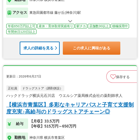
アクセス
東急田園都市線 藤が丘(神奈川)駅
年収650万円以上可
産休・育休取得実績有り
駅チカ
店舗数30以上
積極採用中
年間休日120日以上
求人の詳細を見る
この求人に興味がある
更新日：2026年6月27日
保存する
正社員
ドラッグストア（調剤併設）
ハックドラッグ横浜元石川店 ウエルシア薬局株式会社の薬剤師求人
【横浜市青葉区】多彩なキャリアパスと子育て支援制
度充実♪高給与のドラッグストアチェーン◎
【月収】33.5万円
給与
【年収】515万円～650万円
勤務地
神奈川県 横浜市青葉区