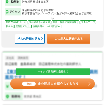
勤務地
神奈川県 横浜市青葉区
東急田園都市線 あざみ野駅
アクセス
横浜市営地下鉄ブルーライン(あざみ野－湘南台) あざみ野駅
年収700万円以上可
未経験者も応募可能
産休・育休取得実績有り
スキルアップ
駅チカ
店舗数30以上
積極採用中
WEB面接OK
求人の詳細を見る
この求人に興味がある