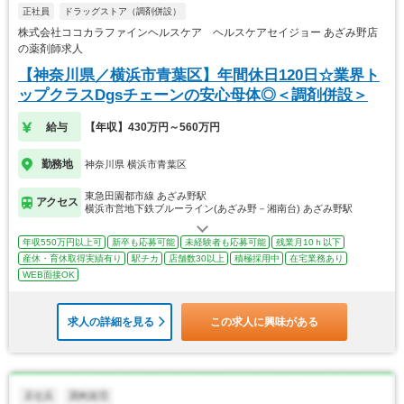
正社員
ドラッグストア（調剤併設）
株式会社ココカラファインヘルスケア ヘルスケアセイジョー あざみ野店
の薬剤師求人
【神奈川県／横浜市青葉区】年間休日120日☆業界ト
ップクラスDgsチェーンの安心母体◎＜調剤併設＞
給与
【年収】430万円～560万円
勤務地
神奈川県 横浜市青葉区
東急田園都市線 あざみ野駅
アクセス
横浜市営地下鉄ブルーライン(あざみ野－湘南台) あざみ野駅
年収550万円以上可
新卒も応募可能
未経験者も応募可能
残業月10ｈ以下
産休・育休取得実績有り
駅チカ
店舗数30以上
積極採用中
在宅業務あり
WEB面接OK
求人の詳細を見る
この求人に興味がある