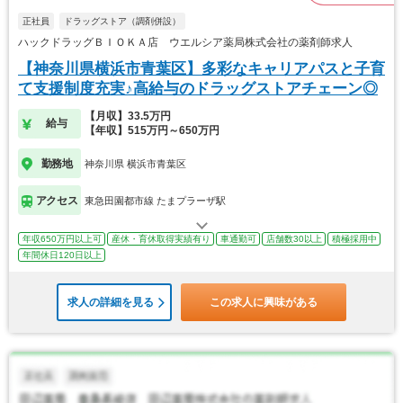
正社員
ドラッグストア（調剤併設）
ハックドラッグＢＩＯＫＡ店 ウエルシア薬局株式会社の薬剤師求人
【神奈川県横浜市青葉区】多彩なキャリアパスと子育
て支援制度充実♪高給与のドラッグストアチェーン◎
【月収】33.5万円
給与
【年収】515万円～650万円
勤務地
神奈川県 横浜市青葉区
アクセス
東急田園都市線 たまプラーザ駅
年収650万円以上可
産休・育休取得実績有り
車通勤可
店舗数30以上
積極採用中
年間休日120日以上
求人の詳細を見る
この求人に興味がある