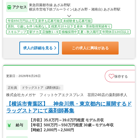
東急田園都市線 あざみ野駅
アクセス
横浜市営地下鉄ブルーライン(あざみ野－湘南台) あざみ野駅
年収650万円以上可
新卒も応募可能
未経験者も応募可能
原則、引越しを伴う転勤なし
残業月10ｈ以下
産休・育休取得実績有り
スキルアップ
駅チカ
店舗数1～9
積極採用中
夏～秋入職可
年間休日120日以上
求人の詳細を見る
この求人に興味がある
更新日：2026年6月26日
保存する
正社員
ドラッグストア（調剤併設）
株式会社カメガヤ フィットケアエクスプレス 荏田246店の薬剤師求人
【横浜市青葉区】 神奈川県・東京都内に展開するド
ラッグストアにて薬剤師募集
【月収】35.0万円～39.0万円程度 モデル月収
給与
【年収】500万円～550万円程度 30歳～モデル年収
【時給】2,000円～2,500円