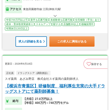
アクセス
東急田園都市線 江田(神奈川)駅
年収700万円以上可
新卒も応募可能
未経験者も応募可能
住宅補助（手当）あり
産休・育休取得実績有り
スキルアップ
駅チカ
店舗数30以上
積極採用中
年間休日120日以上
求人の詳細を見る
この求人に興味がある
更新日：2026年6月18日
保存する
正社員
ドラッグストア（調剤併設）
スギ薬局 あざみ野店 株式会社スギ薬局の薬剤師求人
【横浜市青葉区】研修制度、福利厚生充実の大手ドラ
ッグストアにて薬剤師募集！
【月収】27.0万円以上
給与
【年収】400万円～740万円モデル