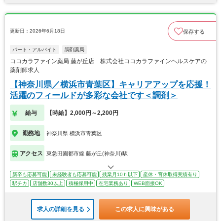
更新日：2026年6月18日
保存する
パート・アルバイト
調剤薬局
ココカラファイン薬局 藤が丘店 株式会社ココカラファインヘルスケアの
薬剤師求人
【神奈川県／横浜市青葉区】キャリアアップを応援！
活躍のフィールドが多彩な会社です＜調剤＞
給与
【時給】2,000円～2,200円
勤務地
神奈川県 横浜市青葉区
アクセス
東急田園都市線 藤が丘(神奈川)駅
新卒も応募可能
未経験者も応募可能
残業月10ｈ以下
産休・育休取得実績有り
駅チカ
店舗数30以上
積極採用中
在宅業務あり
WEB面接OK
求人の詳細を見る
この求人に興味がある