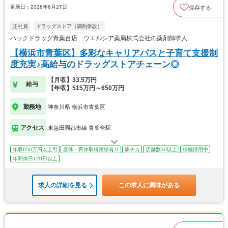
更新日：2026年6月27日
保存する
正社員
ドラッグストア（調剤併設）
ハックドラッグ青葉台店 ウエルシア薬局株式会社の薬剤師求人
【横浜市青葉区】多彩なキャリアパスと子育て支援制
度充実♪高給与のドラッグストアチェーン◎
【月収】33.5万円
給与
【年収】515万円～650万円
勤務地
神奈川県 横浜市青葉区
アクセス
東急田園都市線 青葉台駅
年収650万円以上可
産休・育休取得実績有り
駅チカ
店舗数30以上
積極採用中
年間休日120日以上
求人の詳細を見る
この求人に興味がある