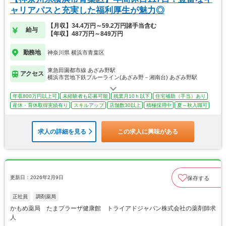
ャリアパスと充実した福利厚生が魅力◎
【月収】34.4万円～59.2万円諸手当含む
給与
【年収】487万円～849万円
勤務地
神奈川県 横浜市青葉区
東急田園都市線 あざみ野駅
アクセス
横浜市営地下鉄ブルーライン(あざみ野－湘南台) あざみ野駅
年収800万円以上可
未経験者も応募可能
残業月10ｈ以下
住宅補助（手当）あり
産休・育休取得実績有り
スキルアップ
店舗数30以上
積極採用中
夏～秋入職可
求人の詳細を見る
この求人に興味がある
更新日：2026年2月9日
保存する
正社員
調剤薬局
かもめ薬局 たまプラーザ健康館 トライアドジャパン株式会社の薬剤師求
人