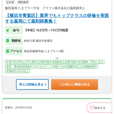
正社員
調剤薬局
飯田薬局 たまプラーザ店 クラフト株式会社の薬剤師求人
【横浜市青葉区】業界でもトップクラスの研修を実践
する薬局にて薬剤師募集！
給与
【年収】419万円～743万円程度
勤務地
神奈川県 横浜市青葉区
アクセス
東急田園都市線 たまプラーザ駅
年収700万円以上可
新卒も応募可能
未経験者も応募可能
住宅補助（手当）あり
産休・育休取得実績有り
スキルアップ
駅チカ
店舗数30以上
積極採用中
年間休日120日以上
求人の詳細を見る
この求人に興味がある
更新日：2026年7月3日
保存する