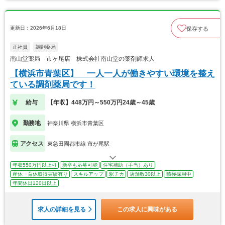
更新日：2026年6月18日
保存する
正社員
調剤薬局
南山堂薬局 市ヶ尾店 株式会社南山堂の薬剤師求人
【横浜市青葉区】 一人一人が働きやすい環境を整え
ている調剤薬局です！
給与
【年収】448万円～550万円24歳～45歳
勤務地
神奈川県 横浜市青葉区
アクセス
東急田園都市線 市が尾駅
年収550万円以上可
新卒も応募可能
住宅補助（手当）あり
産休・育休取得実績有り
スキルアップ
駅チカ
店舗数30以上
積極採用中
年間休日120日以上
求人の詳細を見る
この求人に興味がある