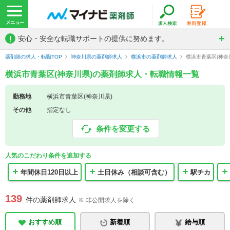
!
安心・安全な転職サポートの提供に努めます。
薬剤師の求人・転職TOP
神奈川県の薬剤師求人
横浜市の薬剤師求人
横浜市青葉区(神奈
横浜市青葉区(神奈川県)の薬剤師求人・転職情報一覧
勤務地
横浜市青葉区(神奈川県)
その他
指定なし
条件を変更する
人気のこだわり条件を追加する
年間休日120日以上
土日休み（相談可含む）
駅チカ
139
件の薬剤師求人
※ 非公開求人を除く
おすすめ順
新着順
給与順