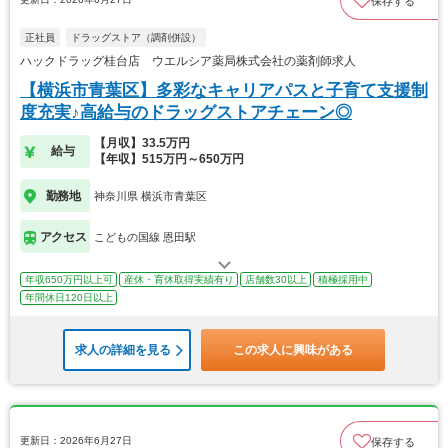
保存する
正社員
ドラッグストア（調剤併設）
ハックドラッグ桂台店 ウエルシア薬局株式会社の薬剤師求人
【横浜市青葉区】多彩なキャリアパスと子育て支援制
度充実♪高給与のドラッグストアチェーン◎
【月収】33.5万円
給与
【年収】515万円～650万円
勤務地
神奈川県 横浜市青葉区
アクセス
こどもの国線 恩田駅
年収650万円以上可
産休・育休取得実績有り
店舗数30以上
積極採用中
年間休日120日以上
求人の詳細を見る
この求人に興味がある
更新日：2026年6月27日
保存する