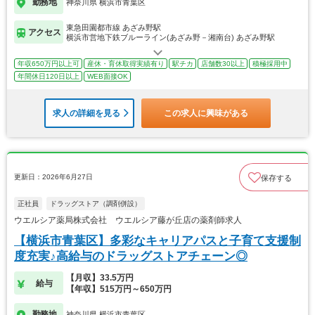
勤務地
神奈川県 横浜市青葉区
東急田園都市線 あざみ野駅
アクセス
横浜市営地下鉄ブルーライン(あざみ野－湘南台) あざみ野駅
年収650万円以上可
産休・育休取得実績有り
駅チカ
店舗数30以上
積極採用中
年間休日120日以上
WEB面接OK
求人の詳細を見る
この求人に興味がある
更新日：2026年6月27日
保存する
正社員
ドラッグストア（調剤併設）
ウエルシア薬局株式会社 ウエルシア藤が丘店の薬剤師求人
【横浜市青葉区】多彩なキャリアパスと子育て支援制
度充実♪高給与のドラッグストアチェーン◎
【月収】33.5万円
給与
【年収】515万円～650万円
勤務地
神奈川県 横浜市青葉区