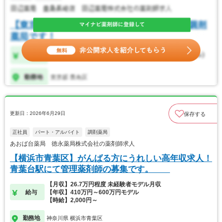
更新日：2026年6月29日
保存する
正社員
パート・アルバイト
調剤薬局
あおば台薬局 徳永薬局株式会社の薬剤師求人
【横浜市青葉区】がんばる方にうれしい高年収求人！
青葉台駅にて管理薬剤師の募集です。
【月収】26.7万円程度 未経験者モデル月収
給与
【年収】410万円～600万円モデル
【時給】2,000円～
勤務地
神奈川県 横浜市青葉区