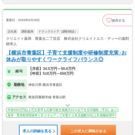
更新日：2026年6月18日
保存する
正社員
調剤薬局
ドラッグストア（調剤併設）
クリエイト薬局 青葉台二丁目店 株式会社クリエイトエス・ディーの薬剤
師求人
【横浜市青葉区】子育て支援制度や研修制度充実♪お
休みが取りやすくワークライフバランス◎
【月収】34.5万円～50.0万円
給与
【年収】510万円～650万円
勤務地
神奈川県 横浜市青葉区
アクセス
東急田園都市線 青葉台駅
年収650万円以上可
新卒も応募可能
残業月10ｈ以下
住宅補助（手当）あり
産休・育休取得実績有り
スキルアップ
駅チカ
店舗数30以上
積極採用中
求人の詳細を見る
この求人に興味がある