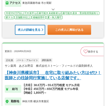
アクセス
東急田園都市線 市が尾駅
年収550万円以上可
新卒も応募可能
未経験者も応募可能
産休・育休取得実績有り
駅チカ
店舗数30以上
積極採用中
夏～秋入職可
求人の詳細を見る
この求人に興味がある
更新日：2026年6月26日
保存する
正社員
パート・アルバイト
調剤薬局
サン薬局 あざみ野店 株式会社ストーン・フィールドの薬剤師求人
【神奈川県横浜市】 在宅に取り組みたい方はぜひ！
医師との往診同行実施している店舗です。
【月収】38.0万円～55.0万円程度 モデル月収
給与
【年収】450万円～650万円程度 モデル年収
【時給】1,800円～
勤務地
神奈川県 横浜市青葉区