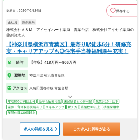
更新日：2026年6月24日
保存する
正社員
調剤薬局
株式会社Ａ＆Ｍ アイセイハート薬局 青葉台店 株式会社アイセイ薬局の
薬剤師求人
【神奈川県横浜市青葉区】最寄り駅徒歩5分！研修充
実・キャリアアップも◎住宅手当等福利厚生充実！
給与
【年収】418万円～806万円
勤務地
神奈川県 横浜市青葉区
アクセス
東急田園都市線 青葉台駅
年収800万円以上可
新卒も応募可能
未経験者も応募可能
残業月10ｈ以下
産休・育休取得実績有り
スキルアップ
駅チカ
店舗数30以上
積極採用中
年間休日120日以上
求人の詳細を見る
この求人に興味がある