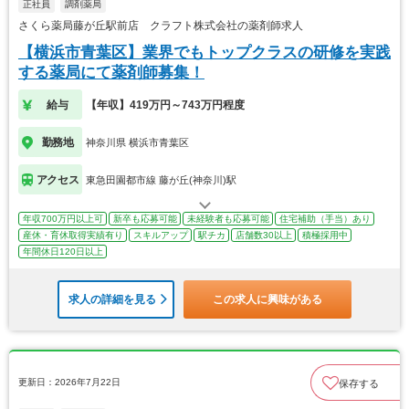
正社員
調剤薬局
さくら薬局藤が丘駅前店 クラフト株式会社の薬剤師求人
【横浜市青葉区】業界でもトップクラスの研修を実践
する薬局にて薬剤師募集！
給与
【年収】419万円～743万円程度
勤務地
神奈川県 横浜市青葉区
アクセス
東急田園都市線 藤が丘(神奈川)駅
年収700万円以上可
新卒も応募可能
未経験者も応募可能
住宅補助（手当）あり
産休・育休取得実績有り
スキルアップ
駅チカ
店舗数30以上
積極採用中
年間休日120日以上
求人の詳細を見る
この求人に興味がある
更新日：2026年7月22日
保存する