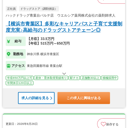
正社員
ドラッグストア（調剤併設）
ハックドラッグ青葉台パルテ店 ウエルシア薬局株式会社の薬剤師求人
【横浜市青葉区】多彩なキャリアパスと子育て支援制
度充実♪高給与のドラッグストアチェーン◎
【月収】33.5万円
給与
【年収】515万円～650万円
勤務地
神奈川県 横浜市青葉区
アクセス
東急田園都市線 青葉台駅
年収650万円以上可
産休・育休取得実績有り
駅チカ
店舗数30以上
積極採用中
年間休日120日以上
求人の詳細を見る
この求人に興味がある
更新日：2026年6月26日
保存する