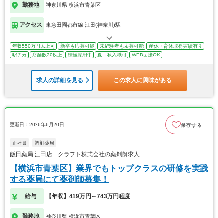
勤務地
神奈川県 横浜市青葉区
アクセス
東急田園都市線 江田(神奈川)駅
年収550万円以上可
新卒も応募可能
未経験者も応募可能
産休・育休取得実績有り
駅チカ
店舗数30以上
積極採用中
夏～秋入職可
WEB面接OK
求人の詳細を見る
この求人に興味がある
更新日：2026年6月20日
保存する
正社員
調剤薬局
飯田薬局 江田店 クラフト株式会社の薬剤師求人
【横浜市青葉区】業界でもトップクラスの研修を実践
する薬局にて薬剤師募集！
給与
【年収】419万円～743万円程度
勤務地
神奈川県 横浜市青葉区