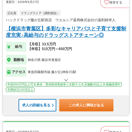
更新日：2026年6月27日
保存する
正社員
ドラッグストア（調剤併設）
ハックドラッグ藤が丘駅前店 ウエルシア薬局株式会社の薬剤師求人
【横浜市青葉区】多彩なキャリアパスと子育て支援制
度充実♪高給与のドラッグストアチェーン◎
【月収】33.5万円
給与
【年収】515万円～650万円
勤務地
神奈川県 横浜市青葉区
アクセス
東急田園都市線 藤が丘(神奈川)駅
年収650万円以上可
産休・育休取得実績有り
駅チカ
店舗数30以上
積極採用中
年間休日120日以上
求人の詳細を見る
この求人に興味がある
更新日：2026年6月27日