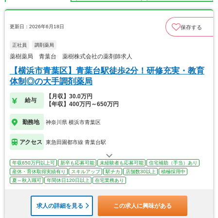
更新日：2026年6月18日
保存する
正社員
調剤薬局
薬樹薬局 青葉台 薬樹株式会社の薬剤師求人
【横浜市青葉区】青葉台駅徒歩2分！研修充実・教育
体制◎の大手調剤薬局
【月収】30.0万円
給与
【年収】400万円～650万円
勤務地
神奈川県 横浜市青葉区
アクセス
東急田園都市線 青葉台駅
年収650万円以上可
新卒も応募可能
未経験者も応募可能
住宅補助（手当）あり
産休・育休取得実績有り
スキルアップ
駅チカ
店舗数30以上
積極採用中
夏～秋入職可
年間休日120日以上
在宅業務あり
求人の詳細を見る
この求人に興味がある