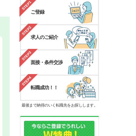
STEP1
ご登録
STEP2
求人のご紹介
STEP3
面接・条件交渉
STEP4
転職成功！！
最後まで納得のいく転職先をお探しします。