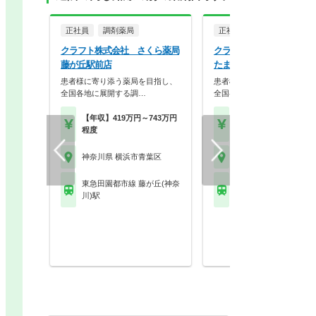
正社員
調剤薬局
正社員
調剤薬局
クラフト株式会社 さくら薬局
クラフト株式会社 飯田薬
藤が丘駅前店
たまプラーザ店
患者様に寄り添う薬局を目指し、
患者様に寄り添う薬局を目指
全国各地に展開する調…
全国各地に展開する調…
【年収】419万円～743万円
【年収】419万円～74
程度
程度
神奈川県 横浜市青葉区
神奈川県 横浜市青葉区
東急田園都市線 藤が丘(神奈
東急田園都市線 たまプ
川)駅
ザ駅