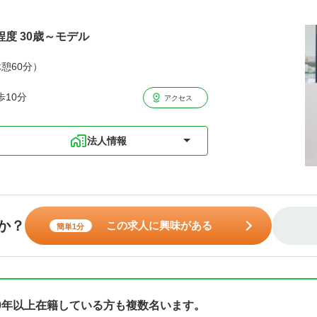
程度 30歳～モデル
休憩60分）
10分
アクセス
法人情報
か？
この求人に興味がある
簡単1分
0年以上在籍している方も複数名います。