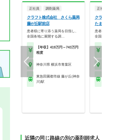
正社員
調剤薬局
正社員
調剤薬局
クラフト株式会社 さくら薬局
クラフト株式会社 飯田薬
藤が丘駅前店
たまプラーザ店
患者様に寄り添う薬局を目指し、
患者様に寄り添う薬局を目指
全国各地に展開する調…
全国各地に展開する調…
【年収】419万円～743万円
【年収】419万円～74
程度
程度
神奈川県 横浜市青葉区
神奈川県 横浜市青葉区
東急田園都市線 藤が丘(神奈
東急田園都市線 たまプ
川)駅
ザ駅
近隣の同じ路線の別の薬剤師求人