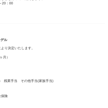
20：00
モデル
により決定いたします。
0ヶ月）
）) 残業手当 その他手当(家族手当)
金保険