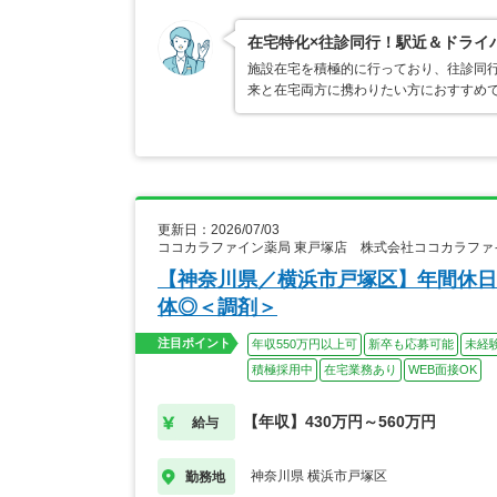
在宅特化×往診同行！駅近＆ドライ
施設在宅を積極的に行っており、往診同
来と在宅両方に携わりたい方におすすめで
更新日：2026/07/03
ココカラファイン薬局 東戸塚店 株式会社ココカラファ
【神奈川県／横浜市戸塚区】年間休日1
体◎＜調剤＞
注目ポイント
年収550万円以上可
新卒も応募可能
未経
積極採用中
在宅業務あり
WEB面接OK
【年収】430万円～560万円
給与
神奈川県 横浜市戸塚区
勤務地