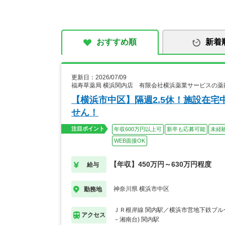
おすすめ順
新着
更新日：2026/07/09
福寿草薬局 横浜関内店 有限会社横浜薬業サービスの薬
【横浜市中区】隔週2.5休！施設在
せん！
注目ポイント
年収600万円以上可
新卒も応募可能
未経
WEB面接OK
【年収】450万円～630万円程度
給与
神奈川県 横浜市中区
勤務地
ＪＲ根岸線 関内駅／横浜市営地下鉄ブル
アクセス
－湘南台) 関内駅