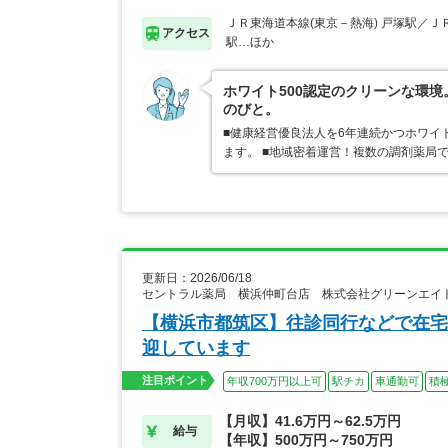
ＪＲ東海道本線(東京－熱海) 戸塚駅／Ｊ
アクセス
駅…ほか
ホワイト500認定のクリーンな環
のびと。
■健康経営優良法人を6年連続かつホワイ
ます。 ■地域密着運営！複数の調剤薬局
更新日：2026/06/18
セントラル薬局 横浜仲町台店 株式会社グリーンエイ
【横浜市都筑区】往診同行などで在宅
迎しています
注目ポイント
年収700万円以上可
駅チカ
車通勤可
積
【月収】41.6万円～62.5万円
給与
【年収】500万円～750万円