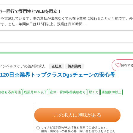
バー同行で専門性とWLBを両立！
行を実施しています。車の運転が出来なくても在宅業務に関わることが可能です。外
す。また、年間休日は116日以上、残業は月10時間…
保存す
インヘルスケアの薬剤師求人
正社員
調剤薬局
20日☆業界トップクラスDgsチェーンの安心母
験者も応募可能
残業月10ｈ以下
産休・育休取得実績有り
駅チカ
店舗数30以上
この求人に興味がある
マイナビ薬剤師が求人情報を無料でご提供します。
薬局・病院等への直接応募・問い合わせではありません