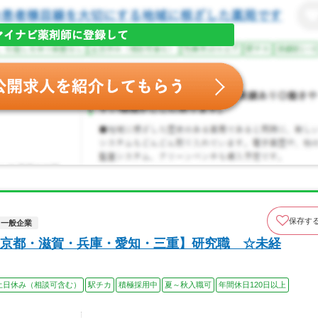
保存す
一般企業
京都・滋賀・兵庫・愛知・三重】研究職 ☆未経
土日休み（相談可含む）
駅チカ
積極採用中
夏～秋入職可
年間休日120日以上