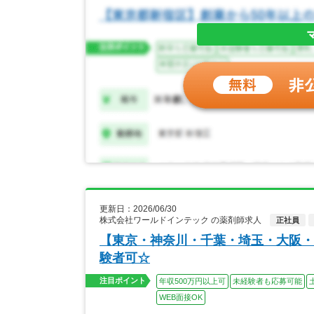
更新日：2026/06/30
株式会社ワールドインテック の薬剤師求人
正社員
【東京・神奈川・千葉・埼玉・大阪・
験者可☆
注目ポイント
年収500万円以上可
未経験者も応募可能
WEB面接OK