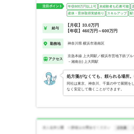
注目ポイント
年収600万円以上可
未経験者も応募可能
産休・育休取得実績有り
スキルアップ
駅
【月収】33.0万円
給与
【年収】460万円～600万円
神奈川県 横浜市港南区
勤務地
京急本線 上大岡駅／横浜市営地下鉄ブル
アクセス
－湘南台) 上大岡駅
処方箋がなくても、頼られる場所。
同社は東京、神奈川、千葉の中で展開を
なく安定して働くことができます。