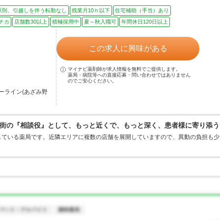
原則、引越しを伴う転勤なし
残業月10ｈ以下
住宅補助（手当）あり
チカ
店舗数30以上
積極採用中
夏～秋入職可
年間休日120日以上
この求人に興味がある
マイナビ薬剤師が求人情報を無料でご提供します。
薬局・病院等への直接応募・問い合わせではありません
のでご安心ください。
ーライン(あざみ野
街の『相談役』として、もっと近くで、もっと深く、患者様に寄り添う
している薬局です。近隣エリアに複数の店舗を展開していますので、異動の負担も少