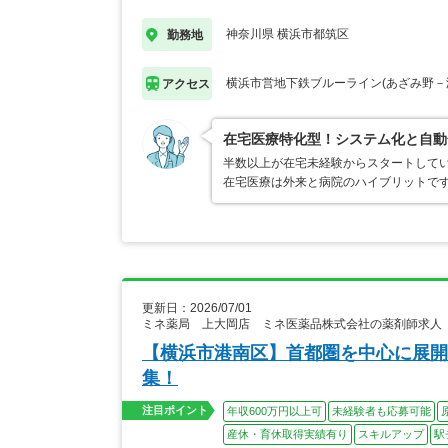
神奈川県 横浜市都筑区
勤務地
横浜市営地下鉄ブルーライン(あざみ野－
アクセス
在宅医療特化型！システム化と自動
半数以上が在宅未経験からスタートしてい
在宅医療は外来と病院のハイブリットで
更新日：2026/07/01
ミネ薬局 上大岡店 ミネ医薬品株式会社の薬剤師求人
【横浜市港南区】首都圏を中心に展開
集！
注目ポイント
年収600万円以上可
未経験者も応募可能
産休・育休取得実績有り
スキルアップ
駅