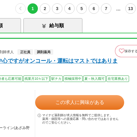
…
1
2
3
4
5
6
7
13
順
給与順
保存す
剤師求人
正社員
調剤薬局
宅中心ですがオンコール・運転はマストではありま
験者も応募可能
残業月10ｈ以下
駅チカ
積極採用中
夏～秋入職可
在宅業務あり
この求人に興味がある
マイナビ薬剤師が求人情報を無料でご提供します。
薬局・病院等への直接応募・問い合わせではありません
のでご安心ください。
ーライン(あざみ野