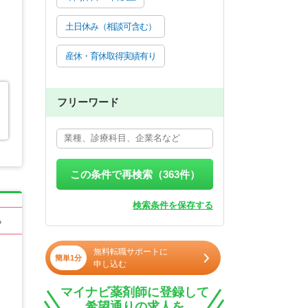
土日休み（相談可含む）
産休・育休取得実績有り
フリーワード
この条件で再検索（
363
件）
検索条件を保存する
る
無料転職サポートに
簡単1分
申し込む
マイナビ薬剤師に登録して
希望通りの求人を