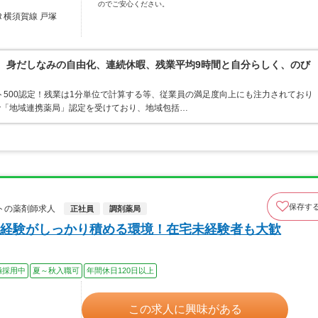
のでご安心ください。
Ｒ横須賀線 戸塚
境。身だしなみの自由化、連続休暇、残業平均9時間と自分らしく、のび
ト500認定！残業は1分単位で計算する等、従業員の満足度向上にも注力されており
で「地域連携薬局」認定を受けており、地域包括…
保存す
トの薬剤師求人
正社員
調剤薬局
経験がしっかり積める環境！在宅未経験者も大歓
極採用中
夏～秋入職可
年間休日120日以上
この求人に興味がある