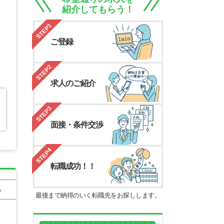
紹介してもらう！
STEP1
ご登録
STEP2
求人のご紹介
STEP3
面接・条件交渉
STEP4
転職成功！！
る
最後まで納得のいく転職先をお探しします。