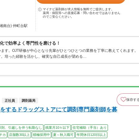
マイナビ薬剤師が求人情報を無料でご提供します。
薬局・病院等への直接応募・問い合わせではありません
のでご安心ください。
湘南台) 仲町台駅
化で効率よく専門性を磨ける！
ます。OJT研修が中心となり先輩がひとつひとつの業務を丁寧に教えてくれます。
す。培った経験を活かし、確実な自己成長が望める…
保存す
正社員
調剤薬局
をするドラッグストアにて調剤専門薬剤師を募
原則、引越しを伴う転勤なし
残業月10ｈ以下
住宅補助（手当）あり
チカ
店舗数30以上
積極採用中
夏～秋入職可
年間休日120日以上