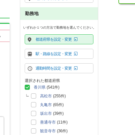
勤務地
いずれか１つの方法で勤務地を選んでください。
る
都道府県を設定・変更
駅・路線を設定・変更
通勤時間を設定・変更
選択された都道府県
香川県
(541件)
高松市
(255件)
丸亀市
(65件)
坂出市
(39件)
善通寺市
(11件)
観音寺市
(36件)