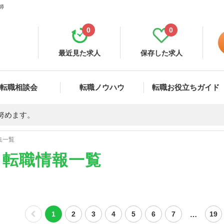
師
0
0
最近見た求人
保存した求人
転職相談会
転職ノウハウ
転職お役立ちガイド
努めます。
集一覧
・転職情報一覧
…
1
2
3
4
5
6
7
19