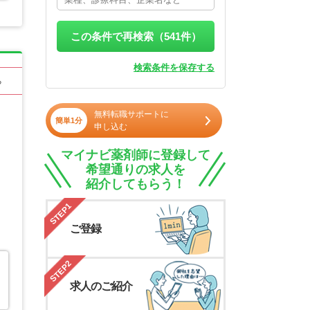
この条件で再検索（
541
件）
検索条件を保存する
る
無料転職サポートに
簡単1分
申し込む
マイナビ薬剤師に登録して
希望通りの求人を
紹介してもらう！
STEP1
ご登録
STEP2
求人のご紹介