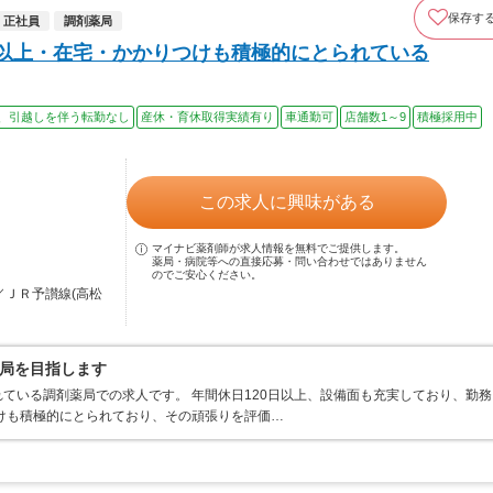
香川県観音寺市
保存す
川県東かがわ市
正社員
調剤薬局
日以上・在宅・かかりつけも積極的にとられている
この求人を見る
この求人を見る
、引越しを伴う転勤なし
産休・育休取得実績有り
車通勤可
店舗数1～9
積極採用中
りの求人を
専門アドバイザーがご紹介
この求人に興味がある
マイナビ薬剤師が求人情報を無料でご提供します。
薬局・病院等への直接応募・問い合わせではありません
のでご安心ください。
／ＪＲ予讃線(高松
局を目指します
ている調剤薬局での求人です。 年間休日120日以上、設備面も充実しており、勤務
けも積極的にとられており、その頑張りを評価…