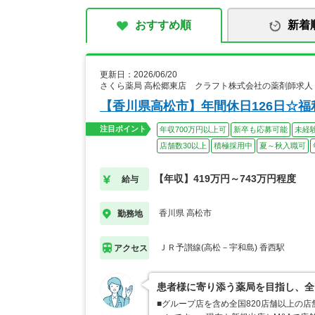
おすすめ順
新着
更新日：2026/06/20
さくら薬局 高松郷東店 クラフト株式会社の薬剤師求人
【香川県高松市】年間休日126日☆
注目ポイント
年収700万円以上可
新卒も応募可能
未経
店舗数30以上
積極採用中
夏～秋入職可
【年収】419万円～743万円程度
給与
香川県 高松市
勤務地
ＪＲ予讃線(高松－宇和島) 香西駅
アクセス
患者様に寄り添う薬局を目指し、全
■グループ店を含め全国820店舗以上の