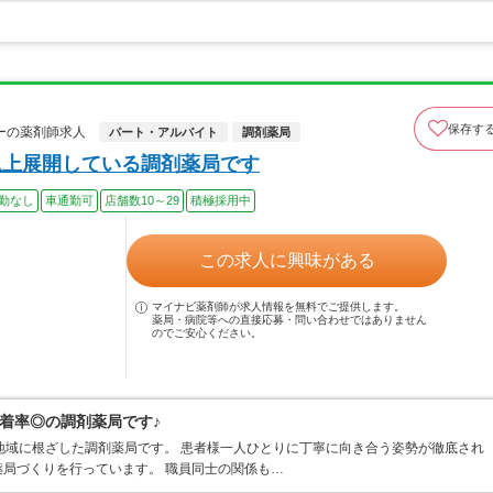
保存す
ーの薬剤師求人
パート・アルバイト
調剤薬局
以上展開している調剤薬局です
勤なし
車通勤可
店舗数10～29
積極採用中
この求人に興味がある
マイナビ薬剤師が求人情報を無料でご提供します。
薬局・病院等への直接応募・問い合わせではありません
のでご安心ください。
着率◎の調剤薬局です♪
地域に根ざした調剤薬局です。 患者様一人ひとりに丁寧に向き合う姿勢が徹底され
局づくりを行っています。 職員同士の関係も…