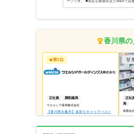
ーンです。 ■現在も新規出店とM&Aで
香川県の
第1位
正社員
調剤薬局
正社
局
ウエルシア薬局株式会社
有限会
【香川県丸亀市】多彩なキャリアパスと
子育て支援制度充実♪高給与のドラッグス
薬剤師
トアチェーン◎
その他
【年収】515万円～650万円
【