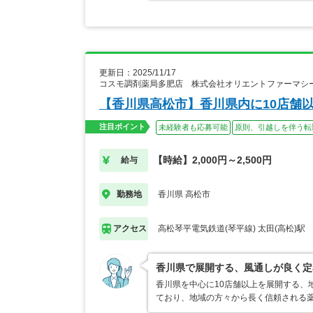
更新日：2025/11/17
コスモ調剤薬局多肥店 株式会社オリエントファーマシ
【香川県高松市】香川県内に10店舗
注目ポイント
未経験者も応募可能
原則、引越しを伴う転
【時給】2,000円～2,500円
給与
香川県 高松市
勤務地
高松琴平電気鉄道(琴平線) 太田(高松)駅
アクセス
香川県で展開する、風通しが良く定
香川県を中心に10店舗以上を展開する、
ており、地域の方々から長く信頼される薬