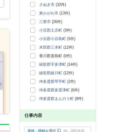
さぬき市
(32件)
東かがわ市
(13件)
三豊市
(26件)
小豆郡土庄町
(3件)
小豆郡小豆島町
(5件)
木田郡三木町
(12件)
香川郡直島町 (0件)
綾歌郡宇多津町
(14件)
綾歌郡綾川町
(12件)
仲多度郡琴平町
(2件)
仲多度郡多度津町
(6件)
仲多度郡まんのう町
(9件)
仕事内容
業種・職種を選択
例）調剤薬局