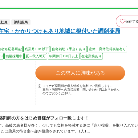
保存す
正社員
調剤薬局
◎在宅・かかりつけもあり地域に根付いた調剤薬局
験者も応募可能
残業月10ｈ以下
住宅補助（手当）あり
産休・育休取得実績有り
9
積極採用中
夏～秋入職可
年間休日120日以上
在宅業務あり
この求人に興味がある
マイナビ薬剤師が求人情報を無料でご提供します。
薬局・病院等への直接応募・問い合わせではありません
のでご安心ください。
理薬剤師の方をはじめ皆様がフォロー致します！
す。高齢の患者様が多く、少しでも負担を軽減する為に「座り投薬」を取り入れて
たは薬局の待合室へ趣き投薬をされています。1人1…