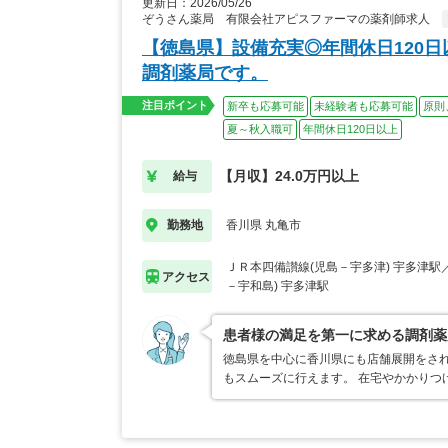
更新日：2026/05/26
香川県丸亀市
ぞうさん薬局 有限会社アピスファーマの薬剤師求人
香
【徳島県】設備充実◎年間休日120
この求人を見る
調剤薬局です。
注目ポイント
新卒も応募可能
未経験者も応募可能
原則
夏～秋入職可
年間休日120日以上
あなたにぴった
【月収】24.0万円以上
給与
香川県 丸亀市
勤務地
ＪＲ本四備讃線(児島－宇多津) 宇多津駅
アクセス
－宇和島) 宇多津駅
患者様の満足を第一に求める調剤薬
徳島県を中心に香川県にも店舗展開をされ
もスムーズに行えます。 在宅やかかりつ