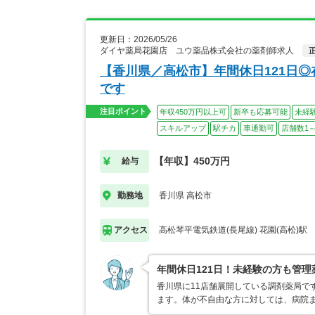
更新日：2026/05/26
ダイヤ薬局花園店 ユウ薬品株式会社の薬剤師求人
【香川県／高松市】年間休日121日
です
注目ポイント
年収450万円以上可
新卒も応募可能
未経
スキルアップ
駅チカ
車通勤可
店舗数1～
【年収】450万円
給与
香川県 高松市
勤務地
高松琴平電気鉄道(長尾線) 花園(高松)駅
アクセス
年間休日121日！未経験の方も管
香川県に11店舗展開している調剤薬局で
ます。体が不自由な方に対しては、病院ま