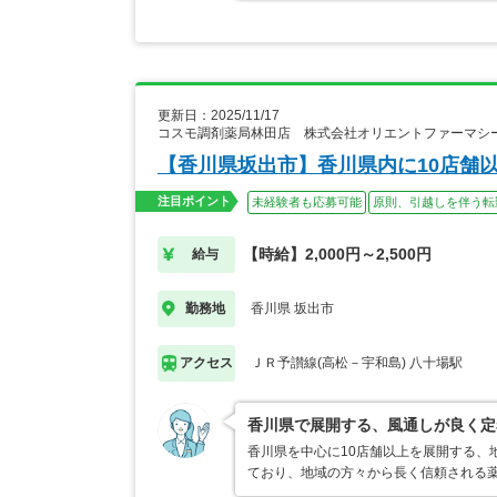
更新日：2025/11/17
コスモ調剤薬局林田店 株式会社オリエントファーマシ
【香川県坂出市】香川県内に10店舗
注目ポイント
未経験者も応募可能
原則、引越しを伴う転
【時給】2,000円～2,500円
給与
香川県 坂出市
勤務地
ＪＲ予讃線(高松－宇和島) 八十場駅
アクセス
香川県で展開する、風通しが良く定
香川県を中心に10店舗以上を展開する、
ており、地域の方々から長く信頼される薬