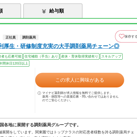
順
給与順
保存す
正社員
調剤薬局
福利厚生・研修制度充実の大手調剤薬局チェーン◎
験者も応募可能
住宅補助（手当）あり
産休・育休取得実績有り
スキルアップ
年間休日120日以上
この求人に興味がある
マイナビ薬剤師が求人情報を無料でご提供します。
薬局・病院等への直接応募・問い合わせではありません
のでご安心ください。
国各地に展開する調剤薬局グループです。
店舗展開をしています。関東圏ではトップクラスの対応患者様数を誇る調剤薬局チェ