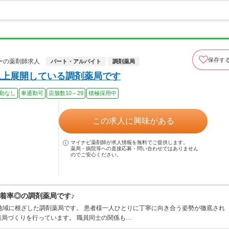
保存す
ーの薬剤師求人
パート・アルバイト
調剤薬局
以上展開している調剤薬局です
勤なし
車通勤可
店舗数10～29
積極採用中
この求人に興味がある
マイナビ薬剤師が求人情報を無料でご提供します。
薬局・病院等への直接応募・問い合わせではありません
のでご安心ください。
着率◎の調剤薬局です♪
地域に根ざした調剤薬局です。 患者様一人ひとりに丁寧に向き合う姿勢が徹底され
局づくりを行っています。 職員同士の関係も…