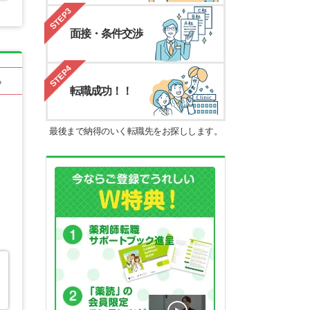
STEP3
面接・条件交渉
STEP4
る
転職成功！！
最後まで納得のいく転職先をお探しします。