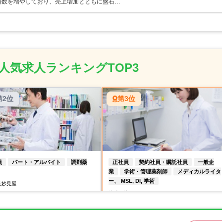
店舗数を増やしており、売上増加とともに盤石…
人気求人ランキングTOP3
第2位
第3位
員
パート・アルバイト
調剤薬
正社員
契約社員・嘱託社員
一般企
業
学術・管理薬剤師
メディカルライタ
ー、 MSL, DI, 学術
社妙見屋
株式会社PALTAC
（調剤・ドラッグストア・病院・
）
薬剤師（中四国支社四国営業部 ＊香川
県観音寺市）
年収】480万円～550万円モデル