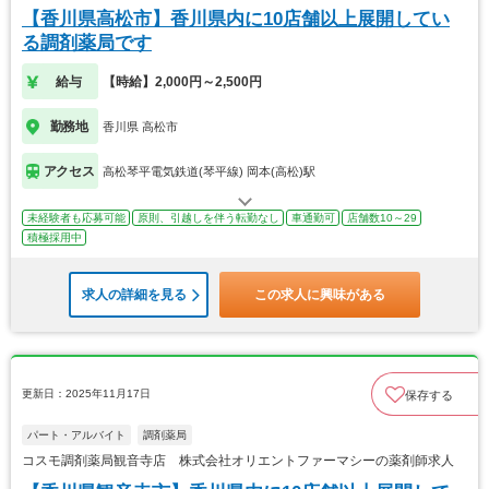
【香川県高松市】香川県内に10店舗以上展開してい
る調剤薬局です
給与
【時給】2,000円～2,500円
勤務地
香川県 高松市
アクセス
高松琴平電気鉄道(琴平線) 岡本(高松)駅
未経験者も応募可能
原則、引越しを伴う転勤なし
車通勤可
店舗数10～29
積極採用中
求人の詳細を見る
この求人に興味がある
更新日：2025年11月17日
保存する
パート・アルバイト
調剤薬局
コスモ調剤薬局観音寺店 株式会社オリエントファーマシーの薬剤師求人