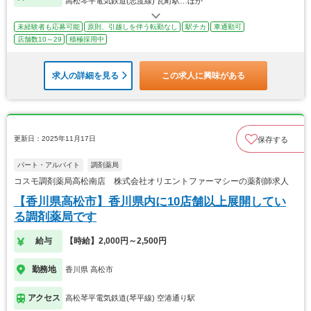
高松琴平電気鉄道(志度線) 瓦町駅…ほか
未経験者も応募可能
原則、引越しを伴う転勤なし
駅チカ
車通勤可
店舗数10～29
積極採用中
求人の詳細を見る
この求人に興味がある
更新日：2025年11月17日
保存する
パート・アルバイト
調剤薬局
コスモ調剤薬局高松南店 株式会社オリエントファーマシーの薬剤師求人
【香川県高松市】香川県内に10店舗以上展開してい
る調剤薬局です
給与
【時給】2,000円～2,500円
勤務地
香川県 高松市
アクセス
高松琴平電気鉄道(琴平線) 空港通り駅