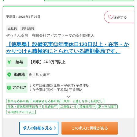
更新日：2026年5月26日
保存する
正社員
調剤薬局
ぞうさん薬局 有限会社アピスファーマの薬剤師求人
【徳島県】設備充実◎年間休日120日以上・在宅・か
かりつけも積極的にとられている調剤薬局です。
給与
【月収】24.0万円以上
勤務地
香川県 丸亀市
ＪＲ本四備讃線(児島－宇多津) 宇多津駅
アクセス
ＪＲ予讃線(高松－宇和島) 宇多津駅
新卒も応募可能
未経験者も応募可能
原則、引越しを伴う転勤なし
産休・育休取得実績有り
車通勤可
店舗数1～9
積極採用中
夏～秋入職可
年間休日120日以上
求人の詳細を見る
この求人に興味がある