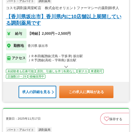
パート・アルバイト
調剤薬局
コスモ調剤薬局室町店 株式会社オリエントファーマシーの薬剤師求人
【香川県坂出市】香川県内に10店舗以上展開してい
る調剤薬局です
給与
【時給】2,000円～2,500円
勤務地
香川県 坂出市
ＪＲ本四備讃線(児島－宇多津) 坂出駅
アクセス
ＪＲ予讃線(高松－宇和島) 坂出駅
未経験者も応募可能
原則、引越しを伴う転勤なし
駅チカ
車通勤可
店舗数10～29
積極採用中
求人の詳細を見る
この求人に興味がある
更新日：2025年11月17日
保存する
パート・アルバイト
調剤薬局