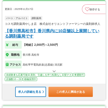
更新日：2025年11月17日
保存する
パート・アルバイト
調剤薬局
コスモ調剤薬局やしま店 株式会社オリエントファーマシーの薬剤師求人
【香川県高松市】香川県内に10店舗以上展開してい
る調剤薬局です
給与
【時給】2,000円～2,500円
勤務地
香川県 高松市
アクセス
高松琴平電気鉄道(志度線) 潟元駅
未経験者も応募可能
原則、引越しを伴う転勤なし
駅チカ
車通勤可
店舗数10～29
積極採用中
求人の詳細を見る
この求人に興味がある