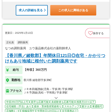
求人の詳細を見る
この求人に興味がある
更新日：2025年1月13日
保存する
正社員
調剤薬局
なつめ調剤薬局 ユウ薬品株式会社の薬剤師求人
【香川県／綾歌郡】年間休日121日◎在宅・かかりつ
けもあり地域に根付いた調剤薬局です
給与
【年収】360万円
勤務地
香川県 綾歌郡宇多津町
ＪＲ本四備讃線(児島－宇多津) 宇多津駅
アクセス
ＪＲ予讃線(高松－宇和島) 宇多津駅
年収350万円以上可
新卒も応募可能
未経験者も応募可能
残業月10ｈ以下
住宅補助（手当）あり
産休・育休取得実績有り
スキルアップ
駅チカ
車通勤可
店舗数1～9
積極採用中
年間休日120日以上
在宅業務あり