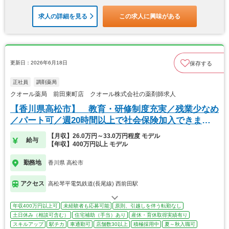
求人の詳細を見る
この求人に興味がある
更新日：2026年6月18日
保存する
正社員
調剤薬局
クオール薬局 前田東町店 クオール株式会社の薬剤師求人
【香川県高松市】 教育・研修制度充実／残業少なめ
／パート可／週20時間以上で社会保険加入できま
す！
【月収】26.0万円～33.0万円程度 モデル
給与
【年収】400万円以上 モデル
勤務地
香川県 高松市
アクセス
高松琴平電気鉄道(長尾線) 西前田駅
年収400万円以上可
未経験者も応募可能
原則、引越しを伴う転勤なし
土日休み（相談可含む）
住宅補助（手当）あり
産休・育休取得実績有り
スキルアップ
駅チカ
車通勤可
店舗数30以上
積極採用中
夏～秋入職可