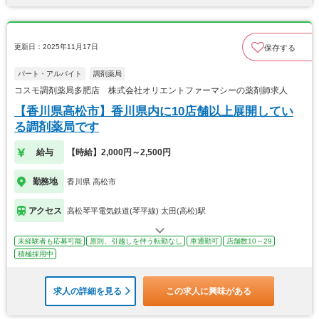
更新日：2025年11月17日
保存する
パート・アルバイト
調剤薬局
コスモ調剤薬局多肥店 株式会社オリエントファーマシーの薬剤師求人
【香川県高松市】香川県内に10店舗以上展開してい
る調剤薬局です
給与
【時給】2,000円～2,500円
勤務地
香川県 高松市
アクセス
高松琴平電気鉄道(琴平線) 太田(高松)駅
未経験者も応募可能
原則、引越しを伴う転勤なし
車通勤可
店舗数10～29
積極採用中
求人の詳細を見る
この求人に興味がある