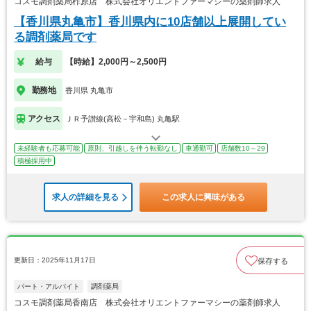
コスモ調剤薬局柞原店 株式会社オリエントファーマシーの薬剤師求人
【香川県丸亀市】香川県内に10店舗以上展開してい
る調剤薬局です
給与
【時給】2,000円～2,500円
勤務地
香川県 丸亀市
アクセス
ＪＲ予讃線(高松－宇和島) 丸亀駅
未経験者も応募可能
原則、引越しを伴う転勤なし
車通勤可
店舗数10～29
積極採用中
求人の詳細を見る
この求人に興味がある
更新日：2025年11月17日
保存する
パート・アルバイト
調剤薬局
コスモ調剤薬局香南店 株式会社オリエントファーマシーの薬剤師求人