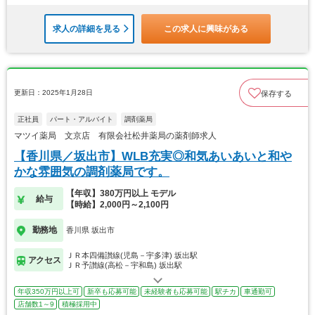
求人の詳細を見る
この求人に興味がある
更新日：2025年1月28日
保存する
正社員
パート・アルバイト
調剤薬局
マツイ薬局 文京店 有限会社松井薬局の薬剤師求人
【香川県／坂出市】WLB充実◎和気あいあいと和や
かな雰囲気の調剤薬局です。
【年収】380万円以上 モデル
給与
【時給】2,000円～2,100円
勤務地
香川県 坂出市
ＪＲ本四備讃線(児島－宇多津) 坂出駅
アクセス
ＪＲ予讃線(高松－宇和島) 坂出駅
年収350万円以上可
新卒も応募可能
未経験者も応募可能
駅チカ
車通勤可
店舗数1～9
積極採用中