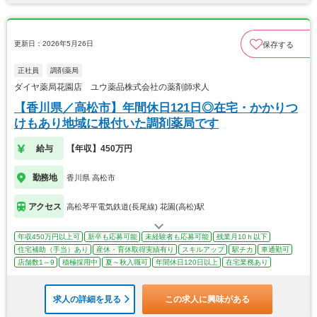
更新日：2026年5月26日
保存する
正社員
調剤薬局
ダイヤ薬局花園店 ユウ薬品株式会社の薬剤師求人
【香川県／高松市】年間休日121日◎在宅・かかりつ
けもあり地域に根付いた調剤薬局です
給与
【年収】450万円
勤務地
香川県 高松市
アクセス
高松琴平電気鉄道(長尾線) 花園(高松)駅
年収450万円以上可
新卒も応募可能
未経験者も応募可能
残業月10ｈ以下
住宅補助（手当）あり
産休・育休取得実績有り
スキルアップ
駅チカ
車通勤可
店舗数1～9
積極採用中
夏～秋入職可
年間休日120日以上
在宅業務あり
求人の詳細を見る
この求人に興味がある