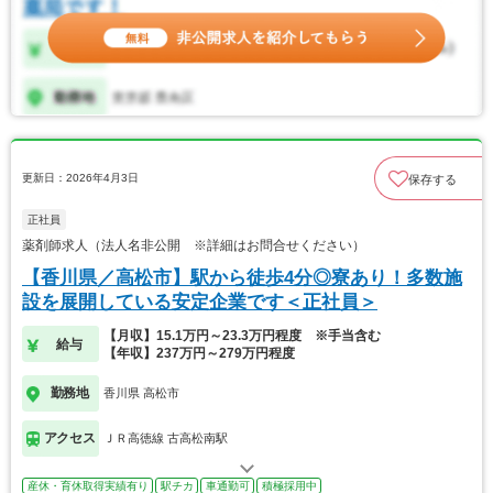
更新日：2026年4月3日
保存する
正社員
薬剤師求人（法人名非公開 ※詳細はお問合せください）
【香川県／高松市】駅から徒歩4分◎寮あり！多数施
設を展開している安定企業です＜正社員＞
【月収】15.1万円～23.3万円程度 ※手当含む
給与
【年収】237万円～279万円程度
勤務地
香川県 高松市
アクセス
ＪＲ高徳線 古高松南駅
産休・育休取得実績有り
駅チカ
車通勤可
積極採用中