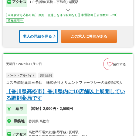
アクセス
ＪＲ予讃線(高松－宇和島) 端岡駅
未経験者も応募可能
原則、引越しを伴う転勤なし
車通勤可
店舗数10～29
積極採用中
求人の詳細を見る
この求人に興味がある
更新日：2025年11月17日
保存する
パート・アルバイト
調剤薬局
コスモ調剤薬局三条店 株式会社オリエントファーマシーの薬剤師求人
【香川県高松市】香川県内に10店舗以上展開してい
る調剤薬局です
給与
【時給】2,000円～2,500円
勤務地
香川県 高松市
高松琴平電気鉄道(琴平線) 瓦町駅
アクセス