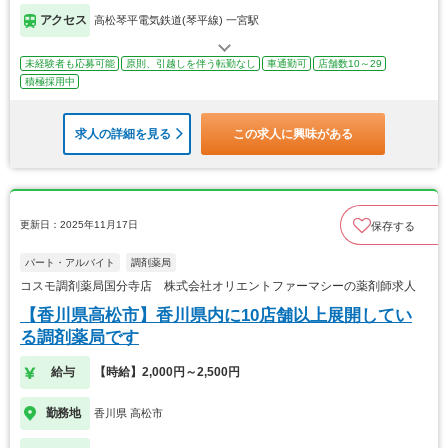
アクセス
高松琴平電気鉄道(琴平線) 一宮駅
未経験者も応募可能
原則、引越しを伴う転勤なし
車通勤可
店舗数10～29
積極採用中
求人の詳細を見る
この求人に興味がある
更新日：2025年11月17日
保存する
パート・アルバイト
調剤薬局
コスモ調剤薬局国分寺店 株式会社オリエントファーマシーの薬剤師求人
【香川県高松市】香川県内に10店舗以上展開してい
る調剤薬局です
給与
【時給】2,000円～2,500円
勤務地
香川県 高松市