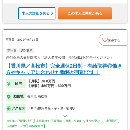
求人の詳細を見る
この求人に興味がある
更新日：2025年9月17日
保存する
正社員
調剤薬局
調剤薬局の薬剤師求人（法人名非公開 ※詳細はお問合せください）
【香川県／高松市】完全週休2日制・有給取得◎働き
方やキャリアに合わせた勤務が可能です！
【月収】28.0万円
給与
【年収】480万円～600万円
勤務地
香川県 高松市
アクセス
ＪＲ予讃線(高松－宇和島) 端岡駅
年収600万円以上可
未経験者も応募可能
原則、引越しを伴う転勤なし
車通勤可
店舗数10～29
積極採用中