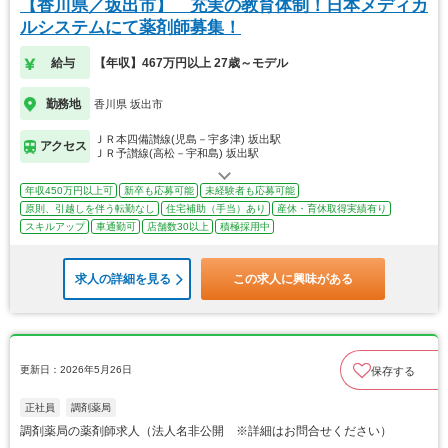
【香川県／坂出市】 充実の教育体制！日本メディカ
ルシステムにて薬剤師募集！
給与
【年収】467万円以上 27歳～モデル
勤務地
香川県 坂出市
ＪＲ本四備讃線(児島－宇多津) 坂出駅
アクセス
ＪＲ予讃線(高松－宇和島) 坂出駅
年収450万円以上可
新卒も応募可能
未経験者も応募可能
原則、引越しを伴う転勤なし
住宅補助（手当）あり
産休・育休取得実績有り
スキルアップ
車通勤可
店舗数30以上
積極採用中
求人の詳細を見る
この求人に興味がある
更新日：2026年5月26日
保存する
正社員
調剤薬局
調剤薬局の薬剤師求人（法人名非公開 ※詳細はお問合せください）