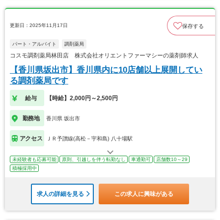
更新日：2025年11月17日
保存する
パート・アルバイト
調剤薬局
コスモ調剤薬局林田店 株式会社オリエントファーマシーの薬剤師求人
【香川県坂出市】香川県内に10店舗以上展開してい
る調剤薬局です
給与
【時給】2,000円～2,500円
勤務地
香川県 坂出市
アクセス
ＪＲ予讃線(高松－宇和島) 八十場駅
未経験者も応募可能
原則、引越しを伴う転勤なし
車通勤可
店舗数10～29
積極採用中
求人の詳細を見る
この求人に興味がある