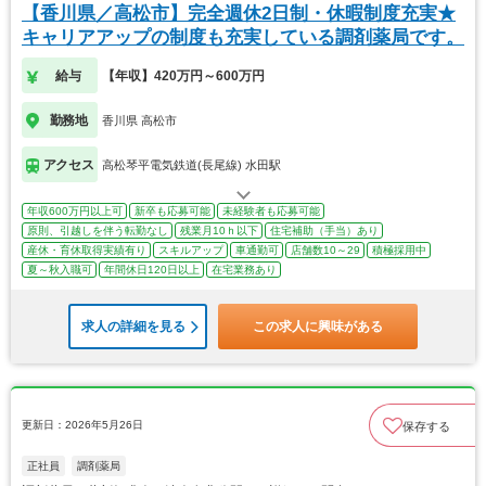
【香川県／高松市】完全週休2日制・休暇制度充実★
キャリアアップの制度も充実している調剤薬局です。
給与
【年収】420万円～600万円
勤務地
香川県 高松市
アクセス
高松琴平電気鉄道(長尾線) 水田駅
年収600万円以上可
新卒も応募可能
未経験者も応募可能
原則、引越しを伴う転勤なし
残業月10ｈ以下
住宅補助（手当）あり
産休・育休取得実績有り
スキルアップ
車通勤可
店舗数10～29
積極採用中
夏～秋入職可
年間休日120日以上
在宅業務あり
求人の詳細を見る
この求人に興味がある
更新日：2026年5月26日
保存する
正社員
調剤薬局