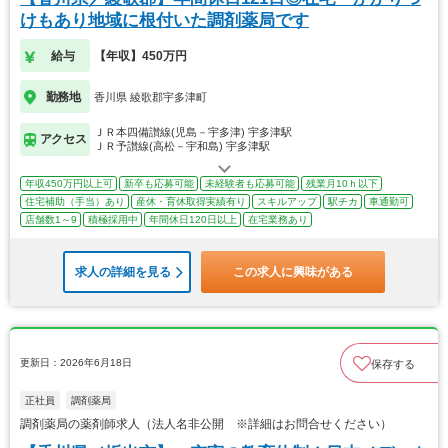
けもあり地域に根付いた調剤薬局です
給与
【年収】450万円
勤務地
香川県 綾歌郡宇多津町
ＪＲ本四備讃線(児島－宇多津) 宇多津駅
アクセス
ＪＲ予讃線(高松－宇和島) 宇多津駅
年収450万円以上可
新卒も応募可能
未経験者も応募可能
残業月10ｈ以下
住宅補助（手当）あり
産休・育休取得実績有り
スキルアップ
駅チカ
車通勤可
店舗数1～9
積極採用中
年間休日120日以上
在宅業務あり
求人の詳細を見る
この求人に興味がある
更新日：2026年6月18日
保存する
正社員
調剤薬局
調剤薬局の薬剤師求人（法人名非公開 ※詳細はお問合せください）