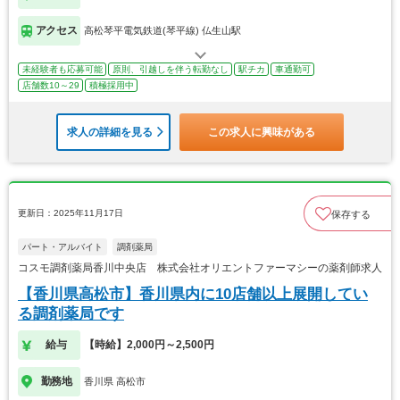
アクセス
高松琴平電気鉄道(琴平線) 仏生山駅
未経験者も応募可能
原則、引越しを伴う転勤なし
駅チカ
車通勤可
店舗数10～29
積極採用中
求人の詳細を見る
この求人に興味がある
更新日：2025年11月17日
保存する
パート・アルバイト
調剤薬局
コスモ調剤薬局香川中央店 株式会社オリエントファーマシーの薬剤師求人
【香川県高松市】香川県内に10店舗以上展開してい
る調剤薬局です
給与
【時給】2,000円～2,500円
勤務地
香川県 高松市