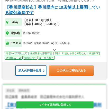
調剤薬局の薬剤師求人（法人名非公開 ※詳細はお問合せください）
【香川県高松市】香川県内に10店舗以上展開してい
る調剤薬局です
【月収】28.0万円以上
給与
【年収】480万円～600万円
勤務地
香川県 高松市
アクセス
高松琴平電気鉄道(琴平線) 太田(高松)駅
年収600万円以上可
未経験者も応募可能
原則、引越しを伴う転勤なし
車通勤可
店舗数10～29
積極採用中
夏～秋入職可
求人の詳細を見る
この求人に興味がある