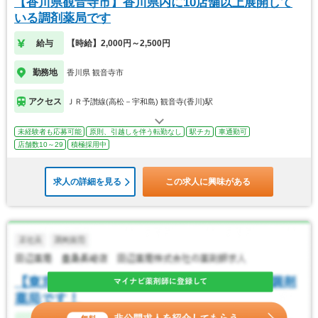
【香川県観音寺市】香川県内に10店舗以上展開して
いる調剤薬局です
給与
【時給】2,000円～2,500円
勤務地
香川県 観音寺市
アクセス
ＪＲ予讃線(高松－宇和島) 観音寺(香川)駅
未経験者も応募可能
原則、引越しを伴う転勤なし
駅チカ
車通勤可
店舗数10～29
積極採用中
求人の詳細を見る
この求人に興味がある