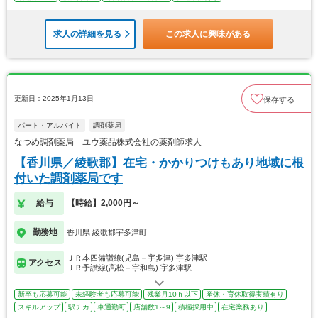
求人の詳細を見る
この求人に興味がある
更新日：2025年1月13日
保存する
パート・アルバイト
調剤薬局
なつめ調剤薬局 ユウ薬品株式会社の薬剤師求人
【香川県／綾歌郡】在宅・かかりつけもあり地域に根
付いた調剤薬局です
給与
【時給】2,000円～
勤務地
香川県 綾歌郡宇多津町
ＪＲ本四備讃線(児島－宇多津) 宇多津駅
アクセス
ＪＲ予讃線(高松－宇和島) 宇多津駅
新卒も応募可能
未経験者も応募可能
残業月10ｈ以下
産休・育休取得実績有り
スキルアップ
駅チカ
車通勤可
店舗数1～9
積極採用中
在宅業務あり