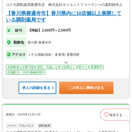
コスモ調剤薬局善通寺店 株式会社オリエントファーマシーの薬剤師求人
【香川県善通寺市】香川県内に10店舗以上展開して
いる調剤薬局です
給与
【時給】2,000円～2,500円
勤務地
香川県 善通寺市
アクセス
ＪＲ土讃線(高松－多度津) 善通寺駅
未経験者も応募可能
原則、引越しを伴う転勤なし
駅チカ
車通勤可
店舗数10～29
積極採用中
求人の詳細を見る
この求人に興味がある
更新日：2025年11月17日
保存する
パート・アルバイト
調剤薬局