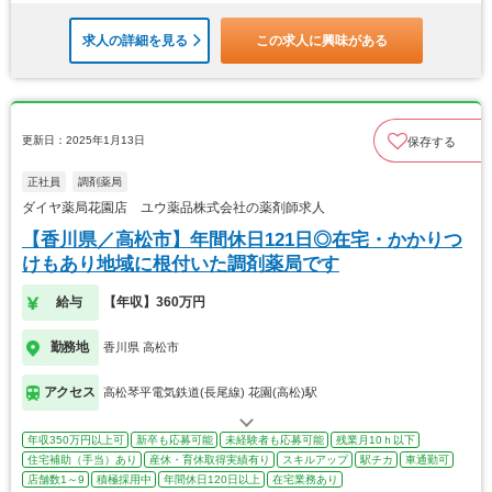
求人の詳細を見る
この求人に興味がある
更新日：2025年1月13日
保存する
正社員
調剤薬局
ダイヤ薬局花園店 ユウ薬品株式会社の薬剤師求人
【香川県／高松市】年間休日121日◎在宅・かかりつ
けもあり地域に根付いた調剤薬局です
給与
【年収】360万円
勤務地
香川県 高松市
アクセス
高松琴平電気鉄道(長尾線) 花園(高松)駅
年収350万円以上可
新卒も応募可能
未経験者も応募可能
残業月10ｈ以下
住宅補助（手当）あり
産休・育休取得実績有り
スキルアップ
駅チカ
車通勤可
店舗数1～9
積極採用中
年間休日120日以上
在宅業務あり