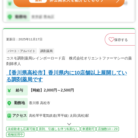
更新日：2025年11月17日
保存する
パート・アルバイト
調剤薬局
コスモ調剤薬局レインボーロード店 株式会社オリエントファーマシーの薬
剤師求人
【香川県高松市】香川県内に10店舗以上展開してい
る調剤薬局です
給与
【時給】2,000円～2,500円
勤務地
香川県 高松市
アクセス
高松琴平電気鉄道(琴平線) 太田(高松)駅
未経験者も応募可能
原則、引越しを伴う転勤なし
車通勤可
店舗数10～29
積極採用中