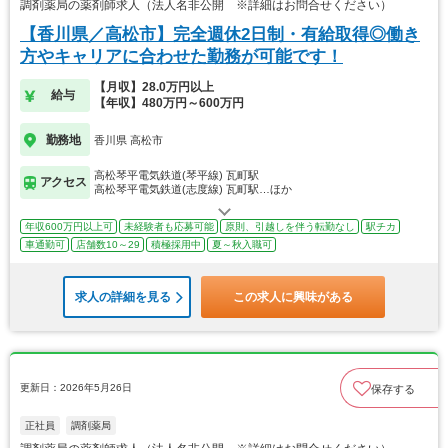
調剤薬局の薬剤師求人（法人名非公開 ※詳細はお問合せください）
【香川県／高松市】完全週休2日制・有給取得◎働き
方やキャリアに合わせた勤務が可能です！
【月収】28.0万円以上
給与
【年収】480万円～600万円
勤務地
香川県 高松市
高松琴平電気鉄道(琴平線) 瓦町駅
アクセス
高松琴平電気鉄道(志度線) 瓦町駅…ほか
年収600万円以上可
未経験者も応募可能
原則、引越しを伴う転勤なし
駅チカ
車通勤可
店舗数10～29
積極採用中
夏～秋入職可
求人の詳細を見る
この求人に興味がある
更新日：2026年5月26日
保存する
正社員
調剤薬局