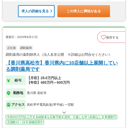
求人の詳細を見る
この求人に興味がある
更新日：2025年9月17日
保存する
正社員
調剤薬局
調剤薬局の薬剤師求人（法人名非公開 ※詳細はお問合せください）
【香川県高松市】香川県内に10店舗以上展開してい
る調剤薬局です
【月収】28.0万円以上
給与
【年収】480万円～600万円
勤務地
香川県 高松市
アクセス
高松琴平電気鉄道(琴平線) 一宮駅
年収600万円以上可
未経験者も応募可能
原則、引越しを伴う転勤なし
車通勤可
店舗数10～29
積極採用中