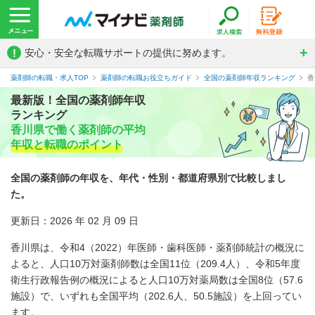
!
安心・安全な転職サポートの提供に努めます。
薬剤師の転職・求人TOP
薬剤師の転職お役立ちガイド
全国の薬剤師年収ランキング
香
最新版！全国の薬剤師年収
ランキング
香川県で働く薬剤師の平均
年収と転職のポイント
全国の薬剤師の年収を、年代・性別・都道府県別で比較しまし
た。
更新日：2026 年 02 月 09 日
香川県は、令和4（2022）年医師・歯科医師・薬剤師統計の概況に
よると、人口10万対薬剤師数は全国11位（209.4人）、令和5年度
衛生行政報告例の概況によると人口10万対薬局数は全国8位（57.6
施設）で、いずれも全国平均（202.6人、50.5施設）を上回ってい
ます。