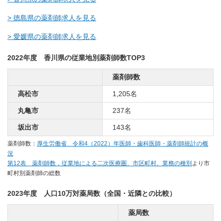
> 徳島県の薬剤師求人を見る
> 愛媛県の薬剤師求人を見る
2022年度 香川県の従業地別薬剤師数TOP3
薬剤師数
高松市
1,205名
丸亀市
237名
坂出市
143名
薬剤師数：
厚生労働省 令和4（2022）年医師・歯科医師・薬剤師統計の概
況
第12表 薬剤師数，従業地による二次医療圏、市区町村、業務の種別
より市
町村別薬剤師の総数
2023年度 人口10万対薬局数（全国・近隣との比較）
薬局数