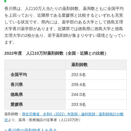
香川県は、人口10万人当たりの薬剤師数、薬局数ともに全国平均
を上回っており、近隣県である愛媛県と比較するといずれも充実
している状況です。県内には、薬学部のある大学として徳島文理
大学香川薬学部があります。近隣県では徳島県に徳島大学と徳島
文理大学の2校があり、若手薬剤師が集まりやすい環境となってい
ます。
2022年度 人口10万対薬剤師数（全国・近隣との比較）
薬剤師数
全国平均
202.6名
香川県
209.4名
徳島県
244.0名
愛媛県
203.9名
薬剤師数：
厚生労働省 令和4（2022）年医師・歯科医師・薬剤師統計の概
況
より、薬局・医療施設の従事者（人口10万対）
> 香川県の薬剤師求人を見る