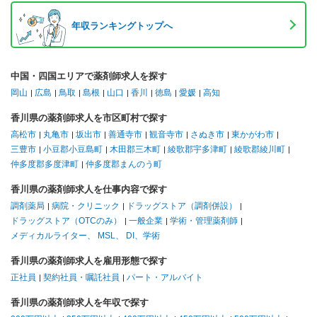
年収ランキングトップへ
中国・四国エリアで薬剤師求人を探す
岡山
広島
鳥取
島根
山口
香川
徳島
愛媛
高知
香川県の薬剤師求人を市区町村で探す
高松市
丸亀市
坂出市
善通寺市
観音寺市
さぬき市
東かがわ市
三豊市
小豆郡小豆島町
木田郡三木町
綾歌郡宇多津町
綾歌郡綾川町
仲多度郡多度津町
仲多度郡まんのう町
香川県の薬剤師求人を仕事内容で探す
調剤薬局
病院・クリニック
ドラッグストア（調剤併設）
ドラッグストア（OTCのみ）
一般企業
学術・管理薬剤師
メディカルライター、 MSL、 DI、学術
香川県の薬剤師求人を雇用形態で探す
正社員
契約社員・嘱託社員
パート・アルバイト
香川県の薬剤師求人を年収で探す