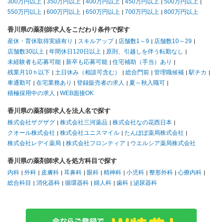
300万円以上
350万円以上
400万円以上
450万円以上
500万円以上
550万円以上
600万円以上
650万円以上
700万円以上
800万円以上
香川県の薬剤師求人をこだわり条件で探す
産休・育休取得実績有り
スキルアップ
店舗数1～9
店舗数10～29
店舗数30以上
年間休日120日以上
原則、引越しを伴う転勤なし
未経験者も応募可能
新卒も応募可能
住宅補助（手当）あり
残業月10ｈ以下
土日休み（相談可含む）
総合門前
管理職候補
駅チカ
車通勤可
在宅業務あり
登録販売者の求人
夏～秋入職可
積極採用中の求人
WEB面接OK
香川県の薬剤師求人を法人名で探す
株式会社ザグザグ
株式会社三河薬品
株式会社なの花西日本
クオール株式会社
株式会社ユニスマイル
たんぽぽ薬局株式会社
株式会社レデイ薬局
株式会社フロンティア
ウエルシア薬局株式会社
香川県の薬剤師求人を処方科目で探す
内科
外科
皮膚科
耳鼻科
眼科
精神科
小児科
整形外科
心療内科
総合科目
消化器科
循環器科
婦人科
歯科
泌尿器科