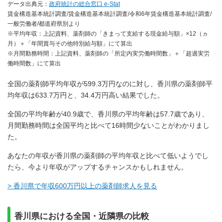
データ出典元：
政府統計の総合窓口 e-Stat
賃金構造基本統計調査/賃金構造基本統計調査/令和6年賃金構造基本統計調査/
一般労働者/都道府県別より
※平均年収：上記資料、薬剤師の「きまって支給する現金給与額」×12（ヵ
月）＋「年間賞与その他特別給与額」にて算出
※月間勤務時間：上記資料、薬剤師の「所定内実労働時間数」＋「超過実労
働時間数」にて算出
全国の薬剤師平均年収が599.3万円なのに対し、香川県の薬剤師平
均年収は633.7万円と、34.4万円高い結果でした。
全国の平均年齢が40.9歳で、香川県の平均年齢は57.7歳であり、
月間勤務時間は全国平均と比べて16時間少ないことがわかりまし
た。
あなたの年収が香川県の薬剤師の平均年収と比べて低いようでし
たら、今より年収がアップするチャンスかもしれません。
> 香川県で年収600万円以上の薬剤師求人を見る
香川県における全国・近隣県の比較