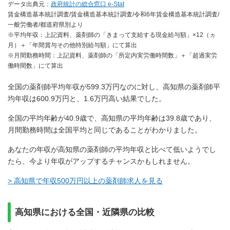
データ出典元：
政府統計の総合窓口 e-Stat
賃金構造基本統計調査/賃金構造基本統計調査/令和6年賃金構造基本統計調査/
一般労働者/都道府県別より
※平均年収：上記資料、薬剤師の「きまって支給する現金給与額」×12（ヵ
月）＋「年間賞与その他特別給与額」にて算出
※月間勤務時間：上記資料、薬剤師の「所定内実労働時間数」＋「超過実労
働時間数」にて算出
全国の薬剤師平均年収が599.3万円なのに対し、高知県の薬剤師平
均年収は600.9万円と、1.6万円高い結果でした。
全国の平均年齢が40.9歳で、高知県の平均年齢は39.8歳であり、
月間勤務時間は全国平均と同じであることがわかりました。
あなたの年収が高知県の薬剤師の平均年収と比べて低いようでし
たら、今より年収がアップするチャンスかもしれません。
> 高知県で年収500万円以上の薬剤師求人を見る
高知県における全国・近隣県の比較