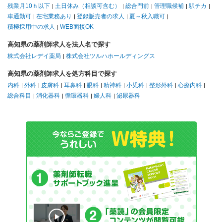
残業月10ｈ以下
土日休み（相談可含む）
総合門前
管理職候補
駅チカ
車通勤可
在宅業務あり
登録販売者の求人
夏～秋入職可
積極採用中の求人
WEB面接OK
高知県の薬剤師求人を法人名で探す
株式会社レデイ薬局
株式会社ツルハホールディングス
高知県の薬剤師求人を処方科目で探す
内科
外科
皮膚科
耳鼻科
眼科
精神科
小児科
整形外科
心療内科
総合科目
消化器科
循環器科
婦人科
泌尿器科