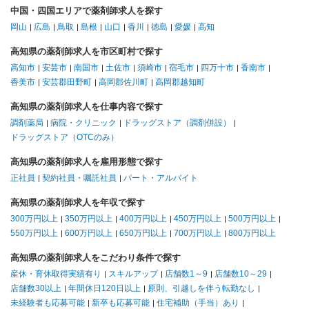
中国・四国エリアで薬剤師求人を探す
岡山
広島
鳥取
島根
山口
香川
徳島
愛媛
高知
高知県の薬剤師求人を市区町村で探す
高知市
安芸市
南国市
土佐市
須崎市
宿毛市
四万十市
香南市
香美市
安芸郡田野町
高岡郡佐川町
高岡郡越知町
高知県の薬剤師求人を仕事内容で探す
調剤薬局
病院・クリニック
ドラッグストア（調剤併設）
ドラッグストア（OTCのみ）
高知県の薬剤師求人を雇用形態で探す
正社員
契約社員・嘱託社員
パート・アルバイト
高知県の薬剤師求人を年収で探す
300万円以上
350万円以上
400万円以上
450万円以上
500万円以上
550万円以上
600万円以上
650万円以上
700万円以上
800万円以上
高知県の薬剤師求人をこだわり条件で探す
産休・育休取得実績有り
スキルアップ
店舗数1～9
店舗数10～29
店舗数30以上
年間休日120日以上
原則、引越しを伴う転勤なし
未経験者も応募可能
新卒も応募可能
住宅補助（手当）あり