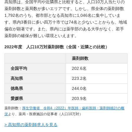
高知県は、全国平均や近隣県と比較すると、人口10万人当たりの
薬剤師数と薬局数が多いエリアです。しかし、県全体の薬剤師数
1,792名のうち、都市部となる高知市に1,046名に集中していま
す。県内3番目に多い四万十市では74名と少ないことからも、地域
偏在が顕著です。また、県内には薬学部のある大学がなく、若手
薬剤師の確保が難しい環境といえます。
2022年度 人口10万対薬剤師数（全国・近隣との比較）
薬剤師数
全国平均
202.6名
高知県
223.2名
徳島県
244.0名
愛媛県
203.9名
薬剤師数：
厚生労働省 令和4（2022）年医師・歯科医師・薬剤師統計の概
況
より、薬局・医療施設の従事者（人口10万対）
> 高知県の薬剤師求人を見る