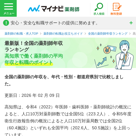
!
安心・安全な転職サポートの提供に努めます。
薬剤師の転職・求人TOP
薬剤師の転職お役立ちガイド
全国の薬剤師年収ランキング
高
最新版！全国の薬剤師年収
ランキング
高知県で働く薬剤師の平均
年収と転職のポイント
全国の薬剤師の年収を、年代・性別・都道府県別で比較しまし
た。
更新日：2026 年 02 月 09 日
高知県は、令和4（2022）年医師・歯科医師・薬剤師統計の概況に
よると、人口10万対薬剤師数では全国5位（223.2人）、令和5年度
衛生行政報告例の概況によると人口10万対薬局数では全国2位
（60.4施設）といずれも全国平均（202.6人、50.5施設）を上回っ
ています。