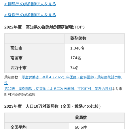
> 徳島県の薬剤師求人を見る
> 愛媛県の薬剤師求人を見る
2022年度 高知県の従業地別薬剤師数TOP3
薬剤師数
高知市
1,046名
南国市
174名
四万十市
74名
薬剤師数：
厚生労働省 令和4（2022）年医師・歯科医師・薬剤師統計の概
況
第12表 薬剤師数，従業地による二次医療圏、市区町村、業務の種別
より市
町村別薬剤師の総数
2023年度 人口10万対薬局数（全国・近隣との比較）
薬局数
全国平均
50.5件