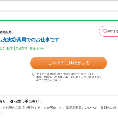
保存す
調剤薬局
も充実◎薬局でのお仕事です
月10ｈ以下
車通勤可
積極採用中
この求人に興味がある
マイナビ薬剤師が求人情報を無料でご提供します。
薬局・病院等への直接応募・問い合わせではありません
のでご安心ください。
当有り！引っ越し手当有り！
す。自然豊かな環境で勤務することが可能です。薬局雰囲気もいいため、長期的な就
す。