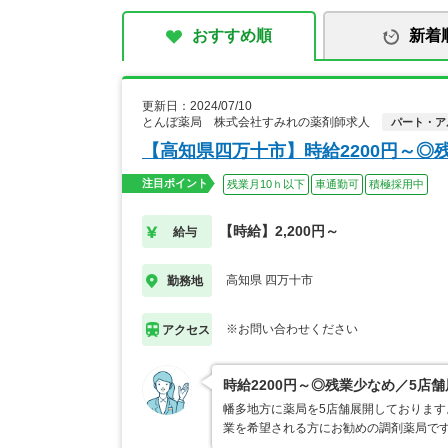
おすすめ順
新着
更新日：2024/07/10
とんぼ薬局 株式会社すみれの薬剤師求人
パート・ア
【高知県四万十市】時給2200円～◎
注目ポイント
残業月10ｈ以下
車通勤可
積極採用中
【時給】2,200円～
給与
高知県 四万十市
勤務地
※お問い合わせください
アクセス
時給2200円～◎残業少なめ／5店
幡多地方に薬局を5店舗展開しておりま
業を希望される方にお勧めの調剤薬局で