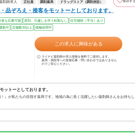
保存す
薬剤師求人
正社員
調剤薬局
ドラッグストア（調剤併設）
和歌山県伊都郡かつらぎ町
・品ぞろえ・接客をモットーとしております。
この求人を見る
この求人を見る
験者も応募可能
原則、引越しを伴う転勤なし
住宅補助（手当）あり
通勤可
店舗数30以上
積極採用中
りの求人を
専門アドバイザーがご紹介
この求人に興味がある
マイナビ薬剤師が求人情報を無料でご提供します。
薬局・病院等への直接応募・問い合わせではありません
のでご安心ください。
モットーとしております。
局！』が私たちの目指す薬局です。地域の為に長く活躍したい薬剤師さんをお待ちし