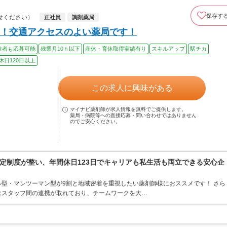
保存す
せください）
正社員
調剤薬局
！交通アクセスのよい薬局です！
験者も応募可能
残業月10ｈ以下
産休・育休取得実績有り
スキルアップ
駅チカ
休日120日以上
この求人に興味がある
マイナビ薬剤師が求人情報を無料でご提供します。
薬局・病院等への直接応募・問い合わせではありません
のでご安心ください。
定制度が整い、年間休日123日でキャリアも私生活も両立できる安心企
型・マンツーマン型が9割と地域密着を重視したい薬剤師様におススメです！ さら
はスタッフ間の連携が取れており、チームワークを大…