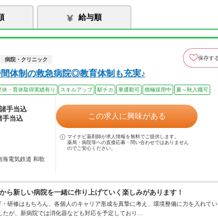
順
給与順
保存す
病院・クリニック
時間体制の救急病院◎教育体制も充実♪
産休・育休取得実績有り
スキルアップ
駅チカ
車通勤可
積極採用中
夏～秋入職可
※諸手当込
この求人に興味がある
諸手当込
マイナビ薬剤師が求人情報を無料でご提供します。
薬局・病院等への直接応募・問い合わせではありません
のでご安心ください。
南海電気鉄道 和歌
から新しい病院を一緒に作り上げていく楽しみがあります！
育・研修はもちろん、各個人のキャリア形成を真摯に考え、環境整備に力を入れてい
したが、新病院では消化器なども対応を予定しており…