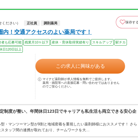
保存す
せください）
正社員
調剤薬局
圏内！交通アクセスのよい薬局です！
験者も応募可能
残業月10ｈ以下
産休・育休取得実績有り
スキルアップ
駅チカ
休日120日以上
この求人に興味がある
マイナビ薬剤師が求人情報を無料でご提供します。
薬局・病院等への直接応募・問い合わせではありません
のでご安心ください。
定制度が整い、年間休日123日でキャリアも私生活も両立できる安心企
型・マンツーマン型が9割と地域密着を重視したい薬剤師様におススメです！ さら
はスタッフ間の連携が取れており、チームワークを大…