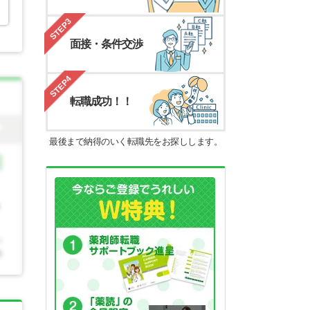
STEP3
面接・条件交渉
STEP4
転職成功！！
最後まで納得のいく転職先をお探しします。