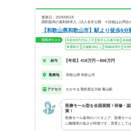
更新日：2026/06/18
調剤薬局の薬剤師求人（法人名非公開 ※詳細はお問合
【和歌山県和歌山市】駅より徒歩5分
注目ポイント
年収800万円以上可
新卒も応募可能
未経
車通勤可
店舗数30以上
積極採用中
年間
【年収】418万円～806万円
給与
和歌山県 和歌山市
勤務地
わかやま電鉄貴志川線 竈山駅
アクセス
医療モール型を全国展開！研修・認
業！
医療モール薬局のパイオニア、医療モール
に離職率の低さが特徴です。背景として