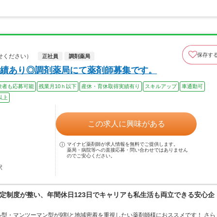
保存す
せください）
正社員
調剤薬局
績あり◎調剤薬局にて薬剤師募集です。
験者も応募可能
残業月10ｈ以下
産休・育休取得実績有り
スキルアップ
車通勤可
以上
この求人に興味がある
マイナビ薬剤師が求人情報を無料でご提供します。
薬局・病院等への直接応募・問い合わせではありません
のでご安心ください。
駅
定制度が整い、年間休日123日でキャリアも私生活も両立できる安心企
型・マンツーマン型が9割と地域密着を重視したい薬剤師様におススメです！ さら