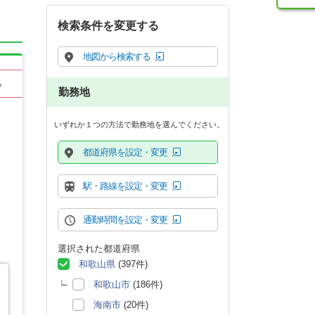
検索条件を変更する
地図から検索する
る
勤務地
いずれか１つの方法で勤務地を選んでください。
都道府県を設定・変更
駅・路線を設定・変更
通勤時間を設定・変更
選択された都道府県
和歌山県
(397件)
和歌山市
(186件)
海南市
(20件)