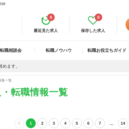
剤師
0
0
最近見た求人
保存した求人
転職相談会
転職ノウハウ
転職お役立ちガイド
努めます。
募集一覧
人・転職情報一覧
…
1
2
3
4
5
6
7
14