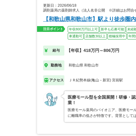
更新日：2026/06/18
調剤薬局の薬剤師求人（法人名非公開 ※詳細はお問合
【和歌山県和歌山市】駅より徒歩圏内
注目ポイント
年収800万円以上可
新卒も応募可能
未経
車通勤可
店舗数30以上
積極採用中
年間
【年収】418万円～806万円
給与
和歌山県 和歌山市
勤務地
ＪＲ紀勢本線(亀山－新宮) 宮前駅
アクセス
医療モール型を全国展開！研修・認
業！
医療モール薬局のパイオニア、医療モール
に離職率の低さが特徴です。背景として