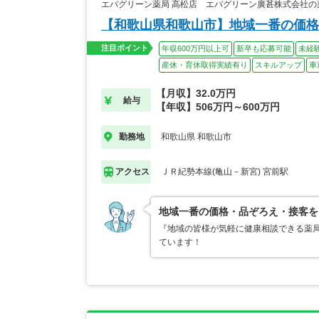
エバグリーン薬局 高松店 エバグリーン廣甚株式会社の
【和歌山県和歌山市】地域一番の価格
この求人を見る
注目ポイント
年収600万円以上可
新卒も応募可能
未経
産休・育休取得実績有り
スキルアップ
車
【月収】32.0万円
給与
あなたにぴった
【年収】506万円～600万円
和歌山県 和歌山市
勤務地
ＪＲ紀勢本線(亀山－新宮) 宮前駅
アクセス
地域一番の価格・品ぞろえ・接客を
『地域の皆様が気軽に健康相談できる薬
ています！