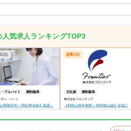
人気求人ランキングTOP3
第2位
第3位
ト・アルバイト
調剤薬局
正社員
調剤薬局
社サン・ハート
株式会社フロンティア
山県御坊市／JR紀勢本線】風通し
【和歌山県伊都郡／JR和歌山線】全国に
環境でやりがいを持ってご勤務い
展開中！！急成長中の大手調剤薬局にて
ます
薬剤師の募集
【年収】400万円以上 25歳～30歳モ
歌山県御坊市
デル