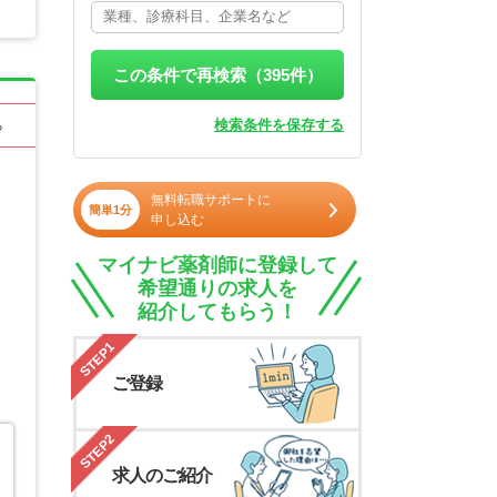
この条件で再検索（
395
件）
検索条件を保存する
る
無料転職サポートに
簡単1分
申し込む
マイナビ薬剤師に登録して
希望通りの求人を
紹介してもらう！
STEP1
ご登録
STEP2
求人のご紹介