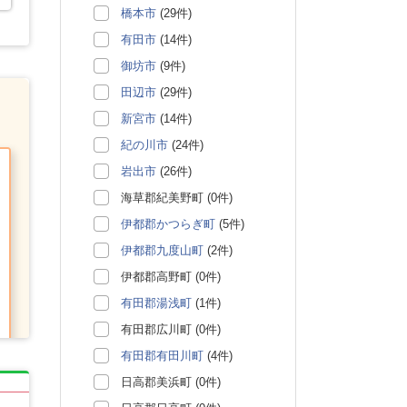
橋本市
(29件)
有田市
(14件)
御坊市
(9件)
田辺市
(29件)
新宮市
(14件)
紀の川市
(24件)
岩出市
(26件)
海草郡紀美野町 (0件)
伊都郡かつらぎ町
(5件)
伊都郡九度山町
(2件)
伊都郡高野町 (0件)
有田郡湯浅町
(1件)
有田郡広川町 (0件)
有田郡有田川町
(4件)
日高郡美浜町 (0件)