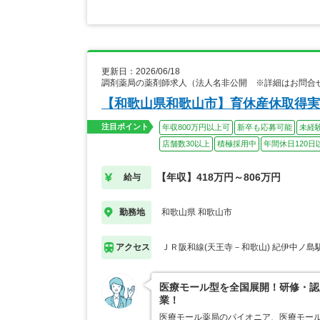
更新日：2026/06/18
調剤薬局の薬剤師求人（法人名非公開 ※詳細はお問合
【和歌山県和歌山市】育休産休取得実
注目ポイント
年収800万円以上可
新卒も応募可能
未経
店舗数30以上
積極採用中
年間休日120日
【年収】418万円～806万円
給与
和歌山県 和歌山市
勤務地
ＪＲ阪和線(天王寺－和歌山) 紀伊中ノ島
アクセス
医療モール型を全国展開！研修・認
業！
医療モール薬局のパイオニア、医療モール