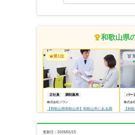
和歌山県の
第1位
正社員
調剤薬局
パー
株式会社ソワン
株式会
【和歌山県和歌山市】和歌山市にある調
【和歌
剤薬局での募集です！
の良い
ただけ
【年収】600万円～700万円
和
和歌山県和歌山市
更新日：2026/01/15