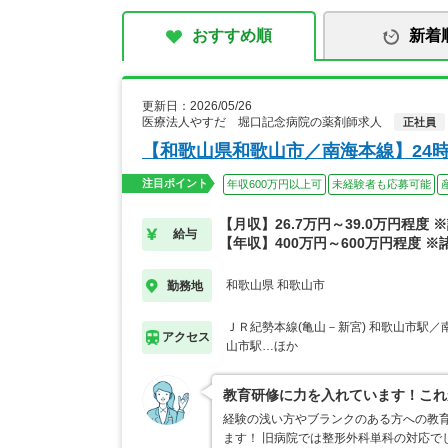
おすすめ順
新着
更新日：2026/05/26
医療法人やすだ 堀口記念病院の薬剤師求人
正社員
【和歌山県和歌山市／南海本線】24
注目ポイント
年収600万円以上可
未経験者も応募可能
【月収】26.7万円～39.0万円程度 
給与
【年収】400万円～600万円程度 ※
和歌山県 和歌山市
勤務地
ＪＲ紀勢本線(亀山－新宮) 和歌山市駅／
アクセス
山市駅…ほか
教育研修に力を入れています！これ
経験の浅い方やブランクのある方への教
ます！ 旧病院では整形外科単科の対応で