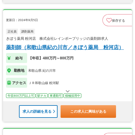
更新日：2024年9月5日
保存する
正社員
調剤薬局
きぼう薬局 粉河店 株式会社レインボーブリッジの薬剤師求人
薬剤師（和歌山県紀の川市／きぼう薬局 粉河店）
給与
【年収】480万円～800万円
勤務地
和歌山県 紀の川市
アクセス
ＪＲ和歌山線 粉河駅
年収800万円以上可
駅チカ
車通勤可
積極採用中
求人の詳細を見る
この求人に興味がある