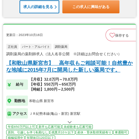
求人の詳細を見る
この求人に興味がある
更新日：2023年10月16日
保存する
正社員
パート・アルバイト
調剤薬局
調剤薬局の薬剤師求人（法人名非公開 ※詳細はお問合せください）
【和歌山県新宮市】 高年収もご相談可能！自然豊か
な地域に2015年7月に開局した新しい薬局です。
【月収】32.0万円～70.0万円
給与
【年収】550万円～650万円
【時給】1,800円～2,500円
勤務地
和歌山県 新宮市
アクセス
ＪＲ紀勢本線(亀山－新宮) 新宮駅
年収650万円以上可
新卒も応募可能
未経験者も応募可能
原則、引越しを伴う転勤なし
残業月10ｈ以下
産休・育休取得実績有り
車通勤可
積極採用中
年間休日120日以上