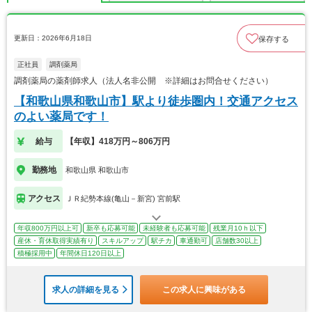
更新日：2026年6月18日
保存する
正社員
調剤薬局
調剤薬局の薬剤師求人（法人名非公開 ※詳細はお問合せください）
【和歌山県和歌山市】駅より徒歩圏内！交通アクセス
のよい薬局です！
給与
【年収】418万円～806万円
勤務地
和歌山県 和歌山市
アクセス
ＪＲ紀勢本線(亀山－新宮) 宮前駅
年収800万円以上可
新卒も応募可能
未経験者も応募可能
残業月10ｈ以下
産休・育休取得実績有り
スキルアップ
駅チカ
車通勤可
店舗数30以上
積極採用中
年間休日120日以上
求人の詳細を見る
この求人に興味がある