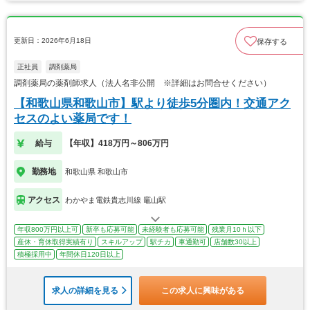
更新日：2026年6月18日
保存する
正社員
調剤薬局
調剤薬局の薬剤師求人（法人名非公開 ※詳細はお問合せください）
【和歌山県和歌山市】駅より徒歩5分圏内！交通アク
セスのよい薬局です！
給与
【年収】418万円～806万円
勤務地
和歌山県 和歌山市
アクセス
わかやま電鉄貴志川線 竈山駅
年収800万円以上可
新卒も応募可能
未経験者も応募可能
残業月10ｈ以下
産休・育休取得実績有り
スキルアップ
駅チカ
車通勤可
店舗数30以上
積極採用中
年間休日120日以上
求人の詳細を見る
この求人に興味がある