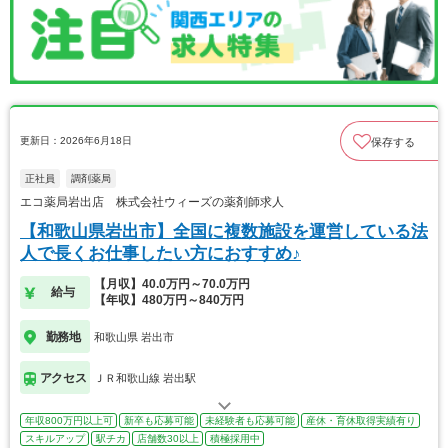
更新日：2026年6月18日
保存する
正社員
調剤薬局
エコ薬局岩出店 株式会社ウィーズの薬剤師求人
【和歌山県岩出市】全国に複数施設を運営している法
人で長くお仕事したい方におすすめ♪
【月収】40.0万円～70.0万円
給与
【年収】480万円～840万円
勤務地
和歌山県 岩出市
アクセス
ＪＲ和歌山線 岩出駅
年収800万円以上可
新卒も応募可能
未経験者も応募可能
産休・育休取得実績有り
スキルアップ
駅チカ
店舗数30以上
積極採用中