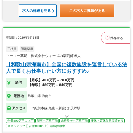
求人の詳細を見る
この求人に興味がある
更新日：2026年6月18日
保存する
正社員
調剤薬局
ユーコー薬局 株式会社ウィーズの薬剤師求人
【和歌山県海南市】全国に複数施設を運営している法
人で長くお仕事したい方におすすめ♪
【月収】40.0万円～70.0万円
給与
【年収】480万円～840万円
勤務地
和歌山県 海南市
アクセス
ＪＲ紀勢本線(亀山－新宮) 加茂郷駅
年収800万円以上可
新卒も応募可能
未経験者も応募可能
産休・育休取得実績有り
スキルアップ
店舗数30以上
積極採用中