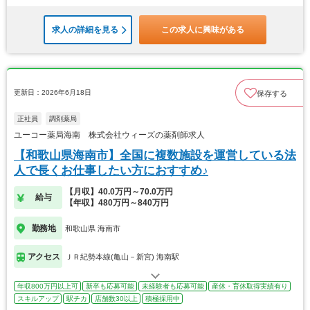
求人の詳細を見る
この求人に興味がある
更新日：2026年6月18日
保存する
正社員
調剤薬局
ユーコー薬局海南 株式会社ウィーズの薬剤師求人
【和歌山県海南市】全国に複数施設を運営している法
人で長くお仕事したい方におすすめ♪
【月収】40.0万円～70.0万円
給与
【年収】480万円～840万円
勤務地
和歌山県 海南市
アクセス
ＪＲ紀勢本線(亀山－新宮) 海南駅
年収800万円以上可
新卒も応募可能
未経験者も応募可能
産休・育休取得実績有り
スキルアップ
駅チカ
店舗数30以上
積極採用中