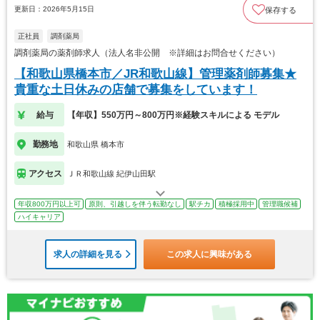
更新日：2026年5月15日
保存する
正社員
調剤薬局
調剤薬局の薬剤師求人（法人名非公開 ※詳細はお問合せください）
【和歌山県橋本市／JR和歌山線】管理薬剤師募集★
貴重な土日休みの店舗で募集をしています！
給与
【年収】550万円～800万円※経験スキルによる モデル
勤務地
和歌山県 橋本市
アクセス
ＪＲ和歌山線 紀伊山田駅
年収800万円以上可
原則、引越しを伴う転勤なし
駅チカ
積極採用中
管理職候補
ハイキャリア
求人の詳細を見る
この求人に興味がある