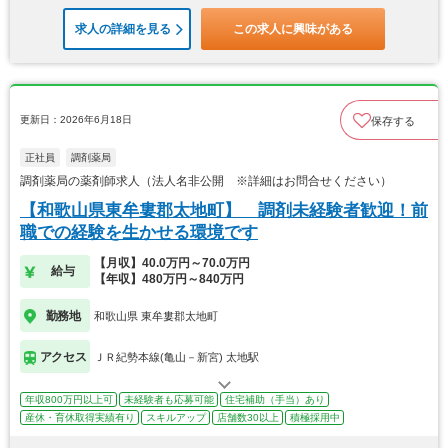
求人の詳細を見る
この求人に興味がある
更新日：2026年6月18日
保存する
正社員
調剤薬局
調剤薬局の薬剤師求人（法人名非公開 ※詳細はお問合せください）
【和歌山県東牟婁郡太地町】 調剤未経験者歓迎！前
職での経験を生かせる環境です
【月収】40.0万円～70.0万円
給与
【年収】480万円～840万円
勤務地
和歌山県 東牟婁郡太地町
アクセス
ＪＲ紀勢本線(亀山－新宮) 太地駅
年収800万円以上可
未経験者も応募可能
住宅補助（手当）あり
産休・育休取得実績有り
スキルアップ
店舗数30以上
積極採用中