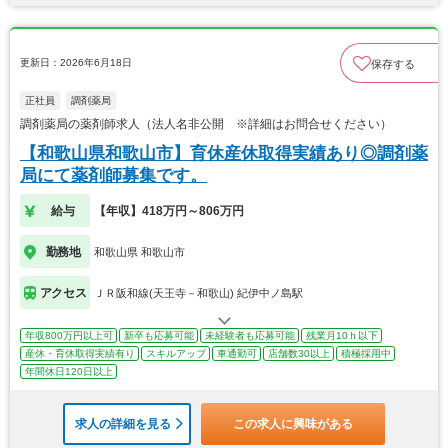
更新日：2026年6月18日
保存する
正社員
調剤薬局
調剤薬局の薬剤師求人（法人名非公開 ※詳細はお問合せください）
【和歌山県和歌山市】育休産休取得実績あり◎調剤薬
局にて薬剤師募集です。
給与
【年収】418万円～806万円
勤務地
和歌山県 和歌山市
アクセス
ＪＲ阪和線(天王寺－和歌山) 紀伊中ノ島駅
年収800万円以上可
新卒も応募可能
未経験者も応募可能
残業月10ｈ以下
産休・育休取得実績有り
スキルアップ
車通勤可
店舗数30以上
積極採用中
年間休日120日以上
求人の詳細を見る
この求人に興味がある