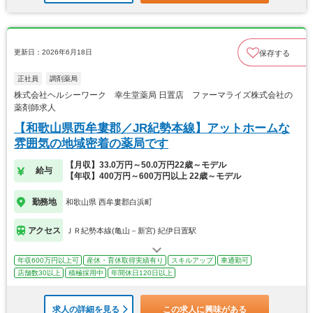
更新日：2026年6月18日
保存する
正社員
調剤薬局
株式会社ヘルシーワーク 幸生堂薬局 日置店 ファーマライズ株式会社の
薬剤師求人
【和歌山県西牟婁郡／JR紀勢本線】アットホームな
雰囲気の地域密着の薬局です
【月収】33.0万円～50.0万円22歳～モデル
給与
【年収】400万円～600万円以上 22歳～モデル
勤務地
和歌山県 西牟婁郡白浜町
アクセス
ＪＲ紀勢本線(亀山－新宮) 紀伊日置駅
年収600万円以上可
産休・育休取得実績有り
スキルアップ
車通勤可
店舗数30以上
積極採用中
年間休日120日以上
求人の詳細を見る
この求人に興味がある