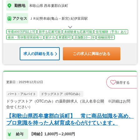
勤務地
和歌山県 西牟婁郡白浜町
アクセス
ＪＲ紀勢本線(亀山－新宮) 紀伊富田駅
年収400万円以上可
新卒も応募可能
未経験者も応募可能
住宅補助（手当）あり
産休・育休取得実績有り
駅チカ
車通勤可
店舗数10～29
積極採用中
求人の詳細を見る
この求人に興味がある
更新日：2025年12月12日
保存する
パート・アルバイト
ドラッグストア（OTCのみ）
ドラッグストア（OTCのみ）の薬剤師求人（法人名非公開 ※詳細はお問
合せください）
【和歌山県西牟婁郡白浜町】 常に商品知識を高め、
プロ意識を持った人材育成を心がけています。
給与
【時給】1,800円～2,000円