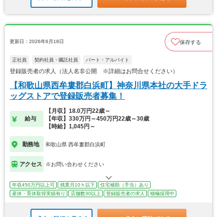
更新日：2026年6月18日
保存する
正社員
契約社員・嘱託社員
パート・アルバイト
登録販売者の求人（法人名非公開 ※詳細はお問合せください）
【和歌山県西牟婁郡白浜町】神奈川県本社の大手ドラ
ッグストアで登録販売者募集！
【月収】18.0万円22歳～
給与
【年収】330万円～450万円22歳～30歳
【時給】1,045円～
勤務地
和歌山県 西牟婁郡白浜町
アクセス
※お問い合わせください
年収450万円以上可
残業月10ｈ以下
住宅補助（手当）あり
産休・育休取得実績有り
店舗数30以上
登録販売者の求人
積極採用中