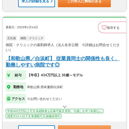
求人の詳細を見る
この求人に興味がある
更新日：2025年1月14日
保存する
正社員
病院・クリニック
病院・クリニックの薬剤師求人（法人名非公開 ※詳細はお問合せくださ
い）
【和歌山県／白浜町】 従業員同士の関係性も良く、
勤務しやすい病院です◎
給与
【年収】434万円以上 30歳～モデル
勤務地
和歌山県 西牟婁郡白浜町
アクセス
※お問い合わせください
年収400万円以上可
未経験者も応募可能
原則、引越しを伴う転勤なし
残業月10ｈ以下
車通勤可
積極採用中