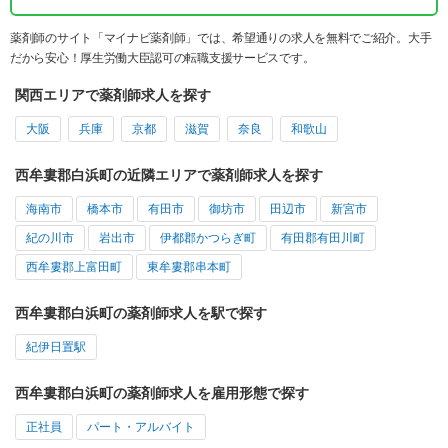
薬剤師のサイト「マイナビ薬剤師」では、希望通りの求人を無料でご紹介。大手
だから安心！厚生労働大臣認可の転職支援サービスです。
関西エリアで薬剤師求人を探す
大阪
兵庫
京都
滋賀
奈良
和歌山
西牟婁郡白浜町の近隣エリアで薬剤師求人を探す
海南市
橋本市
有田市
御坊市
田辺市
新宮市
紀の川市
岩出市
伊都郡かつらぎ町
有田郡有田川町
西牟婁郡上富田町
東牟婁郡串本町
西牟婁郡白浜町の薬剤師求人を駅で探す
紀伊日置駅
西牟婁郡白浜町の薬剤師求人を雇用形態で探す
正社員
パート・アルバイト