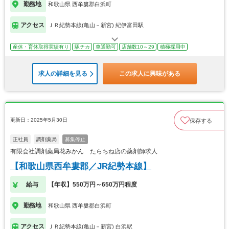
勤務地
和歌山県 西牟婁郡白浜町
アクセス
ＪＲ紀勢本線(亀山－新宮) 紀伊富田駅
産休・育休取得実績有り
駅チカ
車通勤可
店舗数10～29
積極採用中
求人の詳細を見る
この求人に興味がある
更新日：2025年5月30日
保存する
正社員
調剤薬局
募集停止
有限会社調剤薬局花みかん たらちね店の薬剤師求人
【和歌山県西牟婁郡／JR紀勢本線】
給与
【年収】550万円～650万円程度
勤務地
和歌山県 西牟婁郡白浜町
アクセス
ＪＲ紀勢本線(亀山－新宮) 白浜駅