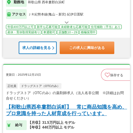
勤務地
和歌山県 西牟婁郡白浜町
アクセス
ＪＲ紀勢本線(亀山－新宮) 紀伊日置駅
年収400万円以上可
新卒も応募可能
未経験者も応募可能
住宅補助（手当）あり
産休・育休取得実績有り
車通勤可
店舗数10～29
積極採用中
求人の詳細を見る
この求人に興味がある
更新日：2025年12月15日
保存する
正社員
ドラッグストア（OTCのみ）
ドラッグストア（OTCのみ）の薬剤師求人（法人名非公開 ※詳細はお問
合せください）
【和歌山県西牟婁郡白浜町】 常に商品知識を高め、
プロ意識を持った人材育成を行っています。
【月収】31.5万円以上 モデル
給与
【年収】440万円以上 モデル