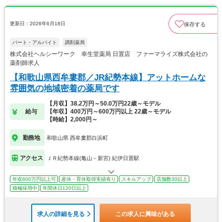
更新日：2026年6月18日
保存する
パート・アルバイト
調剤薬局
株式会社ヘルシーワーク 幸生堂薬局 日置店 ファーマライズ株式会社の
薬剤師求人
【和歌山県西牟婁郡／JR紀勢本線】アットホームな
雰囲気の地域密着の薬局です
【月収】38.2万円～50.0万円22歳～モデル
給与
【年収】400万円～600万円以上 22歳～モデル
【時給】2,000円～
勤務地
和歌山県 西牟婁郡白浜町
アクセス
ＪＲ紀勢本線(亀山－新宮) 紀伊日置駅
年収600万円以上可
産休・育休取得実績有り
スキルアップ
店舗数30以上
積極採用中
年間休日120日以上
求人の詳細を見る
この求人に興味がある