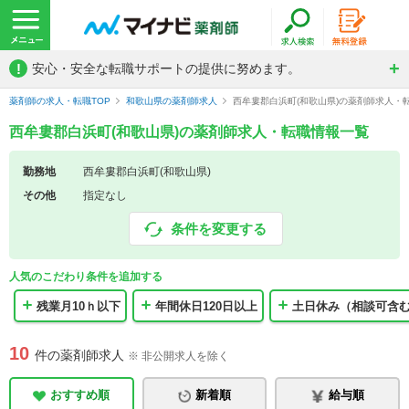
!
安心・安全な転職サポートの提供に努めます。
薬剤師の求人・転職TOP
和歌山県の薬剤師求人
西牟婁郡白浜町(和歌山県)の薬剤師求人・
西牟婁郡白浜町(和歌山県)の薬剤師求人・転職情報一覧
勤務地
西牟婁郡白浜町(和歌山県)
その他
指定なし
条件を変更する
人気のこだわり条件を追加する
残業月10ｈ以下
年間休日120日以上
土日休み（相談可含
10
件の薬剤師求人
※ 非公開求人を除く
おすすめ順
新着順
給与順