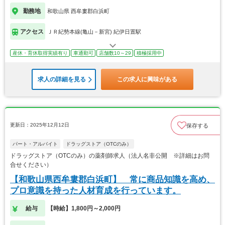
勤務地
和歌山県 西牟婁郡白浜町
アクセス
ＪＲ紀勢本線(亀山－新宮) 紀伊日置駅
産休・育休取得実績有り
車通勤可
店舗数10～29
積極採用中
求人の詳細を見る
この求人に興味がある
更新日：2025年12月12日
保存する
パート・アルバイト
ドラッグストア（OTCのみ）
ドラッグストア（OTCのみ）の薬剤師求人（法人名非公開 ※詳細はお問
合せください）
【和歌山県西牟婁郡白浜町】 常に商品知識を高め、
プロ意識を持った人材育成を行っています。
給与
【時給】1,800円～2,000円