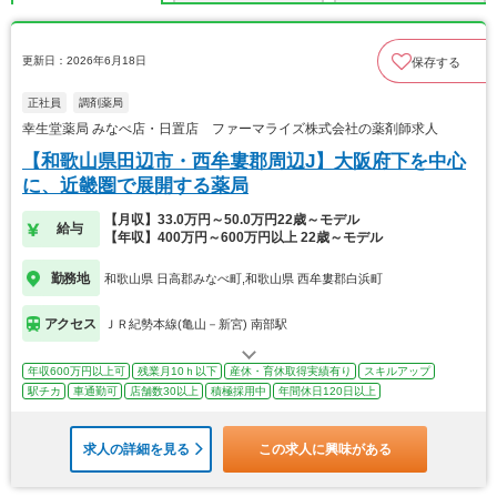
更新日：2026年6月18日
保存する
正社員
調剤薬局
幸生堂薬局 みなべ店・日置店 ファーマライズ株式会社の薬剤師求人
【和歌山県田辺市・西牟婁郡周辺J】大阪府下を中心
に、近畿圏で展開する薬局
【月収】33.0万円～50.0万円22歳～モデル
給与
【年収】400万円～600万円以上 22歳～モデル
勤務地
和歌山県 日高郡みなべ町,和歌山県 西牟婁郡白浜町
アクセス
ＪＲ紀勢本線(亀山－新宮) 南部駅
年収600万円以上可
残業月10ｈ以下
産休・育休取得実績有り
スキルアップ
駅チカ
車通勤可
店舗数30以上
積極採用中
年間休日120日以上
求人の詳細を見る
この求人に興味がある