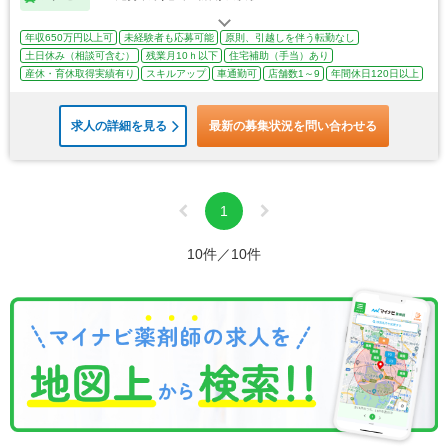
年収650万円以上可
未経験者も応募可能
原則、引越しを伴う転勤なし
土日休み（相談可含む）
残業月10ｈ以下
住宅補助（手当）あり
産休・育休取得実績有り
スキルアップ
車通勤可
店舗数1～9
年間休日120日以上
求人の詳細を見る
最新の募集状況を問い合わせる
1
10件／10件