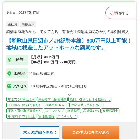
更新日：2025年5月7日
保存する
正社員
調剤薬局
調剤薬局花みかん てんてん店 有限会社調剤薬局花みかんの薬剤師求人
【和歌山県田辺市／JR紀勢本線】600万円以上可能！
地域に根差したアットホームな薬局です。
【月収】40.6万円
給与
【年収】600万円～700万円
勤務地
和歌山県 田辺市
アクセス
ＪＲ紀勢本線(亀山－新宮) 紀伊田辺駅
年収700万円以上可
未経験者も応募可能
原則、引越しを伴う転勤なし
土日休み（相談可含む）
残業月10ｈ以下
住宅補助（手当）あり
産休・育休取得実績有り
スキルアップ
車通勤可
店舗数1～9
積極採用中
年間休日120日以上
管理職候補
ハイキャリア
求人の詳細を見る
この求人に興味がある