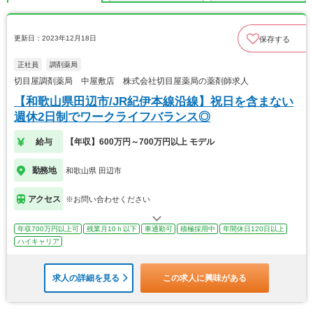
更新日：2023年12月18日
保存する
正社員
調剤薬局
切目屋調剤薬局 中屋敷店 株式会社切目屋薬局の薬剤師求人
【和歌山県田辺市/JR紀伊本線沿線】祝日を含まない
週休2日制でワークライフバランス◎
給与
【年収】600万円～700万円以上 モデル
勤務地
和歌山県 田辺市
アクセス
※お問い合わせください
年収700万円以上可
残業月10ｈ以下
車通勤可
積極採用中
年間休日120日以上
ハイキャリア
求人の詳細を見る
この求人に興味がある