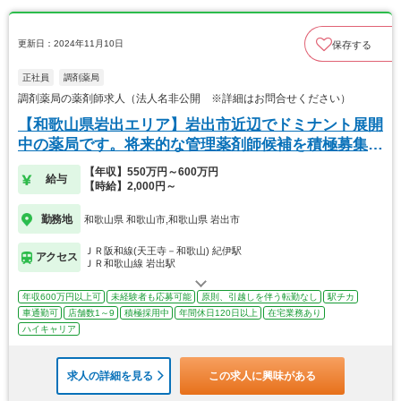
更新日：2024年11月10日
保存する
正社員
調剤薬局
調剤薬局の薬剤師求人（法人名非公開 ※詳細はお問合せください）
【和歌山県岩出エリア】岩出市近辺でドミナント展開
中の薬局です。将来的な管理薬剤師候補を積極募集
中！
【年収】550万円～600万円
給与
【時給】2,000円～
勤務地
和歌山県 和歌山市,和歌山県 岩出市
ＪＲ阪和線(天王寺－和歌山) 紀伊駅
アクセス
ＪＲ和歌山線 岩出駅
年収600万円以上可
未経験者も応募可能
原則、引越しを伴う転勤なし
駅チカ
車通勤可
店舗数1～9
積極採用中
年間休日120日以上
在宅業務あり
ハイキャリア
求人の詳細を見る
この求人に興味がある