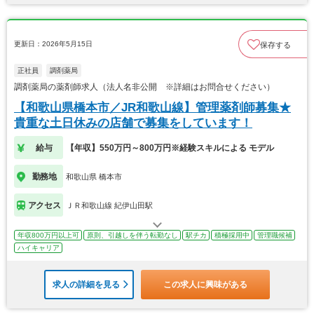
更新日：2026年5月15日
保存する
正社員
調剤薬局
調剤薬局の薬剤師求人（法人名非公開 ※詳細はお問合せください）
【和歌山県橋本市／JR和歌山線】管理薬剤師募集★
貴重な土日休みの店舗で募集をしています！
給与
【年収】550万円～800万円※経験スキルによる モデル
勤務地
和歌山県 橋本市
アクセス
ＪＲ和歌山線 紀伊山田駅
年収800万円以上可
原則、引越しを伴う転勤なし
駅チカ
積極採用中
管理職候補
ハイキャリア
求人の詳細を見る
この求人に興味がある