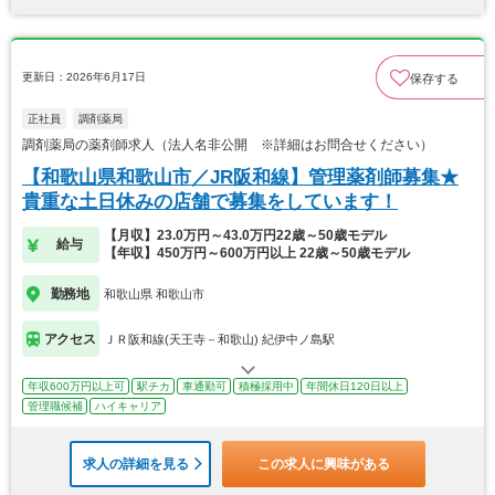
更新日：2026年6月17日
保存する
正社員
調剤薬局
調剤薬局の薬剤師求人（法人名非公開 ※詳細はお問合せください）
【和歌山県和歌山市／JR阪和線】管理薬剤師募集★
貴重な土日休みの店舗で募集をしています！
【月収】23.0万円～43.0万円22歳～50歳モデル
給与
【年収】450万円～600万円以上 22歳～50歳モデル
勤務地
和歌山県 和歌山市
アクセス
ＪＲ阪和線(天王寺－和歌山) 紀伊中ノ島駅
年収600万円以上可
駅チカ
車通勤可
積極採用中
年間休日120日以上
管理職候補
ハイキャリア
求人の詳細を見る
この求人に興味がある