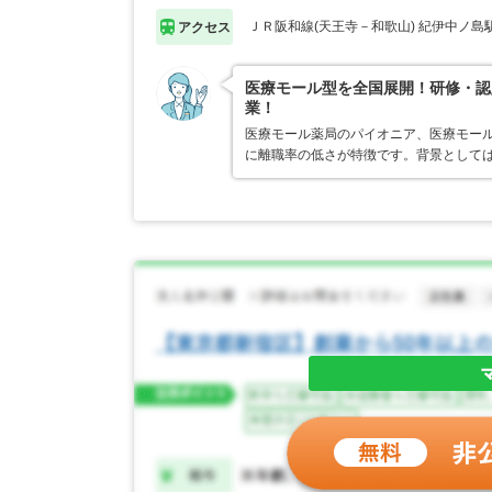
ＪＲ阪和線(天王寺－和歌山) 紀伊中ノ島
アクセス
医療モール型を全国展開！研修・認
業！
医療モール薬局のパイオニア、医療モール
に離職率の低さが特徴です。背景として