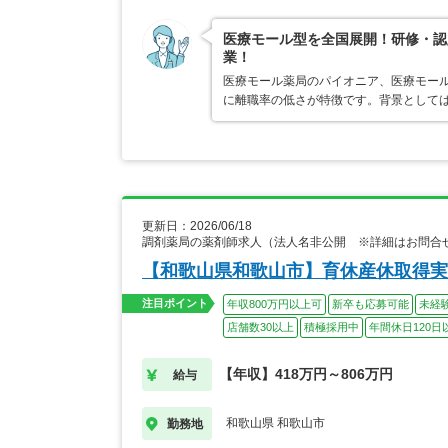
医療モール型を全国展開！研修・認
業！
医療モール薬局のパイオニア、医療モール
に離職率の低さが特徴です。背景として
更新日：2026/06/18
調剤薬局の薬剤師求人（法人名非公開 ※詳細はお問合
【和歌山県和歌山市】育休産休取得実
注目ポイント
年収800万円以上可
新卒も応募可能
未経
店舗数30以上
積極採用中
年間休日120日
【年収】418万円～806万円
給与
和歌山県 和歌山市
勤務地