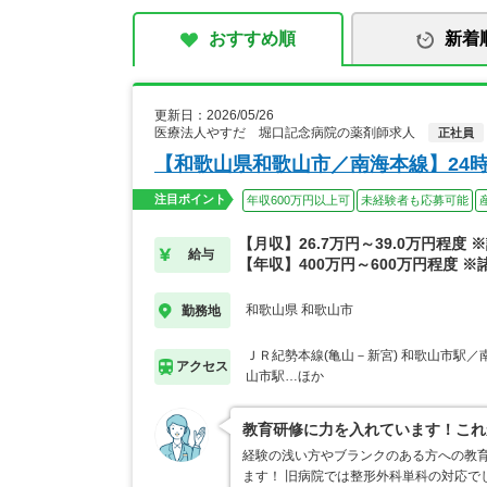
おすすめ順
新着
更新日：2026/05/26
医療法人やすだ 堀口記念病院の薬剤師求人
正社員
【和歌山県和歌山市／南海本線】24
注目ポイント
年収600万円以上可
未経験者も応募可能
【月収】26.7万円～39.0万円程度 
給与
【年収】400万円～600万円程度 ※
和歌山県 和歌山市
勤務地
ＪＲ紀勢本線(亀山－新宮) 和歌山市駅／
アクセス
山市駅…ほか
教育研修に力を入れています！これ
経験の浅い方やブランクのある方への教
ます！ 旧病院では整形外科単科の対応で