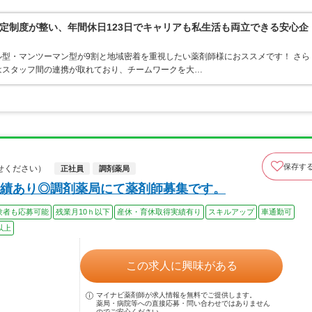
定制度が整い、年間休日123日でキャリアも私生活も両立できる安心企
型・マンツーマン型が9割と地域密着を重視したい薬剤師様におススメです！ さら
はスタッフ間の連携が取れており、チームワークを大…
保存す
せください）
正社員
調剤薬局
績あり◎調剤薬局にて薬剤師募集です。
験者も応募可能
残業月10ｈ以下
産休・育休取得実績有り
スキルアップ
車通勤可
以上
この求人に興味がある
マイナビ薬剤師が求人情報を無料でご提供します。
薬局・病院等への直接応募・問い合わせではありません
のでご安心ください。