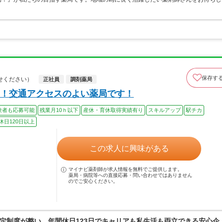
保存す
せください）
正社員
調剤薬局
！交通アクセスのよい薬局です！
験者も応募可能
残業月10ｈ以下
産休・育休取得実績有り
スキルアップ
駅チカ
休日120日以上
この求人に興味がある
マイナビ薬剤師が求人情報を無料でご提供します。
薬局・病院等への直接応募・問い合わせではありません
のでご安心ください。
定制度が整い、年間休日123日でキャリアも私生活も両立できる安心企