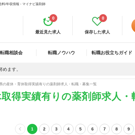
/年収情報 - マイナビ薬剤師
0
0
最近見た求人
保存した求人
転職相談会
転職ノウハウ
転職お役立ちガイド
努めます。
県の産休・育休取得実績有りの薬剤師求人・転職・募集一覧
休取得実績有りの薬剤師求人・
1
2
3
4
5
6
7
8
9