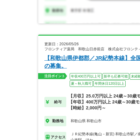
更新日：2026/05/26
フロンティア薬局 和歌山日赤前店 株式会社フロンテ
【和歌山県伊都郡／JR紀勢本線】全
の募集。
注目ポイント
年収400万円以上可
新卒も応募可能
未経
夏～秋入職可
年間休日120日以上
【月収】25.0万円以上 24歳～30歳
【年収】400万円以上 24歳～30歳
給与
【時給】2,000円～
和歌山県 和歌山市
勤務地
ＪＲ紀勢本線(亀山－新宮) 和歌山市駅／
アクセス
山市駅…ほか