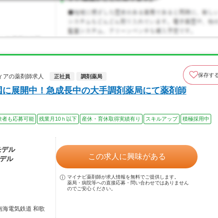
保存す
ィアの薬剤師求人
正社員
調剤薬局
国に展開中！急成長中の大手調剤薬局にて薬剤師
験者も応募可能
残業月10ｈ以下
産休・育休取得実績有り
スキルアップ
積極採用中
モデル
この求人に興味がある
モデル
マイナビ薬剤師が求人情報を無料でご提供します。
薬局・病院等への直接応募・問い合わせではありません
のでご安心ください。
南海電気鉄道 和歌