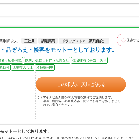
保存す
薬剤師求人
正社員
調剤薬局
ドラッグストア（調剤併設）
・品ぞろえ・接客をモットーとしております。
験者も応募可能
原則、引越しを伴う転勤なし
住宅補助（手当）あり
通勤可
店舗数30以上
積極採用中
この求人に興味がある
マイナビ薬剤師が求人情報を無料でご提供します。
薬局・病院等への直接応募・問い合わせではありません
のでご安心ください。
モットーとしております。
局！』が私たちの目指す薬局です。地域の為に長く活躍したい薬剤師さんをお待ちし