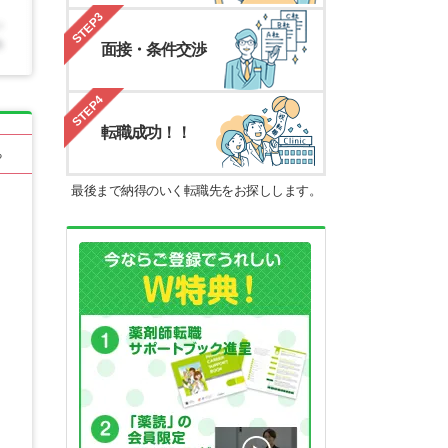
STEP3
面接・条件交渉
STEP4
転職成功！！
る
最後まで納得のいく転職先をお探しします。