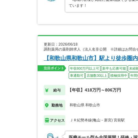
ています！
更新日：2026/06/18
調剤薬局の薬剤師求人（法人名非公開 ※詳細はお問合
【和歌山県和歌山市】駅より徒歩圏内
注目ポイント
年収800万円以上可
新卒も応募可能
未経
車通勤可
店舗数30以上
積極採用中
年間
【年収】418万円～806万円
給与
和歌山県 和歌山市
勤務地
ＪＲ紀勢本線(亀山－新宮) 宮前駅
アクセス
医療モール型を全国展開！研修・認