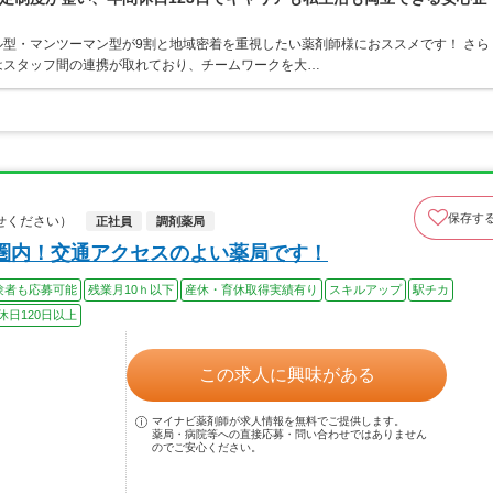
型・マンツーマン型が9割と地域密着を重視したい薬剤師様におススメです！ さら
はスタッフ間の連携が取れており、チームワークを大…
保存す
せください）
正社員
調剤薬局
圏内！交通アクセスのよい薬局です！
験者も応募可能
残業月10ｈ以下
産休・育休取得実績有り
スキルアップ
駅チカ
休日120日以上
この求人に興味がある
マイナビ薬剤師が求人情報を無料でご提供します。
薬局・病院等への直接応募・問い合わせではありません
のでご安心ください。