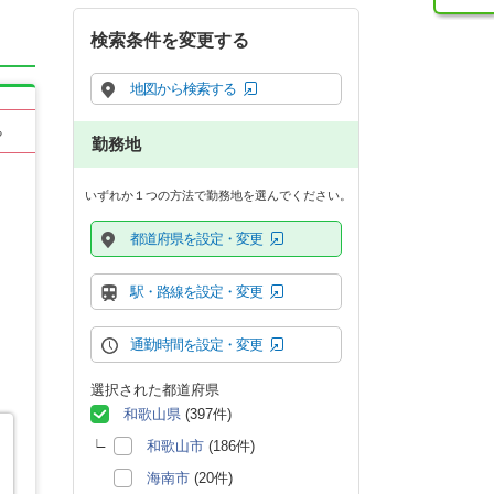
検索条件を変更する
地図から検索する
る
勤務地
いずれか１つの方法で勤務地を選んでください。
都道府県を設定・変更
駅・路線を設定・変更
通勤時間を設定・変更
選択された都道府県
和歌山県
(397件)
和歌山市
(186件)
海南市
(20件)