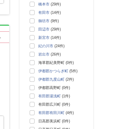
橋本市
(29件)
有田市
(14件)
御坊市
(9件)
田辺市
(29件)
新宮市
(14件)
る
紀の川市
(24件)
岩出市
(26件)
海草郡紀美野町 (0件)
伊都郡かつらぎ町
(5件)
伊都郡九度山町
(2件)
伊都郡高野町 (0件)
有田郡湯浅町
(1件)
有田郡広川町 (0件)
有田郡有田川町
(4件)
日高郡美浜町 (0件)