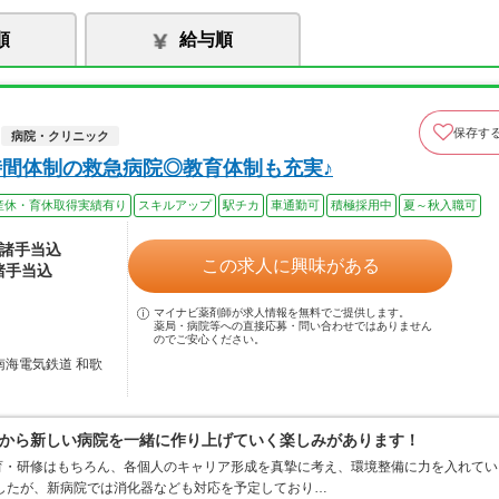
順
給与順
保存す
病院・クリニック
時間体制の救急病院◎教育体制も充実♪
産休・育休取得実績有り
スキルアップ
駅チカ
車通勤可
積極採用中
夏～秋入職可
※諸手当込
この求人に興味がある
諸手当込
マイナビ薬剤師が求人情報を無料でご提供します。
薬局・病院等への直接応募・問い合わせではありません
のでご安心ください。
南海電気鉄道 和歌
から新しい病院を一緒に作り上げていく楽しみがあります！
育・研修はもちろん、各個人のキャリア形成を真摯に考え、環境整備に力を入れてい
したが、新病院では消化器なども対応を予定しており…