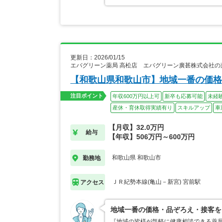
更新日：2026/01/15
エバグリーン薬局 高松店 エバグリーン廣甚株式会社の
【和歌山県和歌山市】地域一番の価格
注目ポイント
年収600万円以上可
新卒も応募可能
未経
産休・育休取得実績有り
スキルアップ
車
【月収】32.0万円
給与
【年収】506万円～600万円
和歌山県 和歌山市
勤務地
ＪＲ紀勢本線(亀山－新宮) 宮前駅
アクセス
地域一番の価格・品ぞろえ・接客を
『地域の皆様が気軽に健康相談できる薬