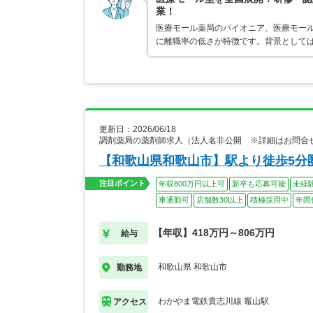
業！
医療モール薬局のパイオニア、医療モール
に離職率の低さが特徴です。背景として
更新日：2026/06/18
調剤薬局の薬剤師求人（法人名非公開 ※詳細はお問合
【和歌山県和歌山市】駅より徒歩5分
注目ポイント
年収800万円以上可
新卒も応募可能
未経
車通勤可
店舗数30以上
積極採用中
年間
【年収】418万円～806万円
給与
和歌山県 和歌山市
勤務地
わかやま電鉄貴志川線 竈山駅
アクセス