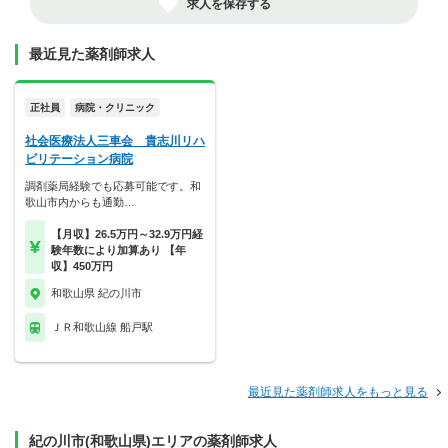
求人を保存する
最近見た薬剤師求人
正社員
病院・クリニック
社会医療法人三車会 貴志川リハ
ビリテーション病院
調剤薬局経験でも応募可能です。和
歌山市内からも通勤…
【月収】26.5万円～32.9万円経
験年数により加算あり 【年
収】450万円
和歌山県 紀の川市
ＪＲ和歌山線 船戸駅
最近見た薬剤師求人をもっと見る
紀の川市(和歌山県)エリアの薬剤師求人