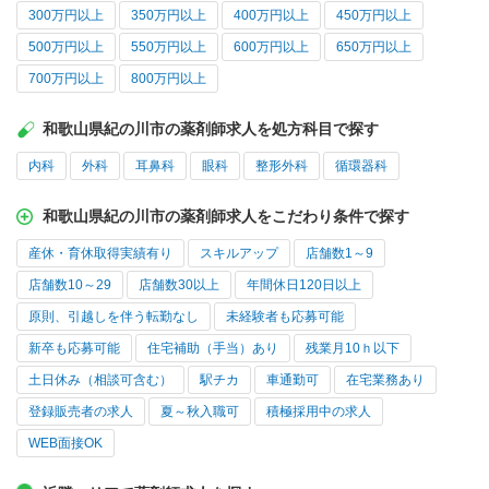
300万円以上
350万円以上
400万円以上
450万円以上
500万円以上
550万円以上
600万円以上
650万円以上
700万円以上
800万円以上
和歌山県紀の川市の薬剤師求人を処方科目で探す
内科
外科
耳鼻科
眼科
整形外科
循環器科
和歌山県紀の川市の薬剤師求人をこだわり条件で探す
産休・育休取得実績有り
スキルアップ
店舗数1～9
店舗数10～29
店舗数30以上
年間休日120日以上
原則、引越しを伴う転勤なし
未経験者も応募可能
新卒も応募可能
住宅補助（手当）あり
残業月10ｈ以下
土日休み（相談可含む）
駅チカ
車通勤可
在宅業務あり
登録販売者の求人
夏～秋入職可
積極採用中の求人
WEB面接OK