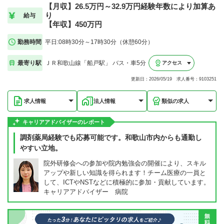
【月収】26.5万円～32.9万円経験年数により加算あ
り
給与
【年収】450万円
勤務時間
平日:08時30分～17時30分（休憩60分）
最寄り駅
ＪＲ和歌山線「船戸駅」 バス・車5分
アクセス
更新日：2026/05/19 求人番号：9103251
求人情報
法人情報
類似の求人
キャリアアドバイザーのレポート
調剤薬局経験でも応募可能です。和歌山市内からも通勤し
やすい立地。
院外研修会への参加や院内勉強会の開催により、スキル
アップや新しい知識を得られます！チーム医療の一員と
して、ICTやNSTなどに積極的に参加・貢献しています。
キャリアアドバイザー 病院