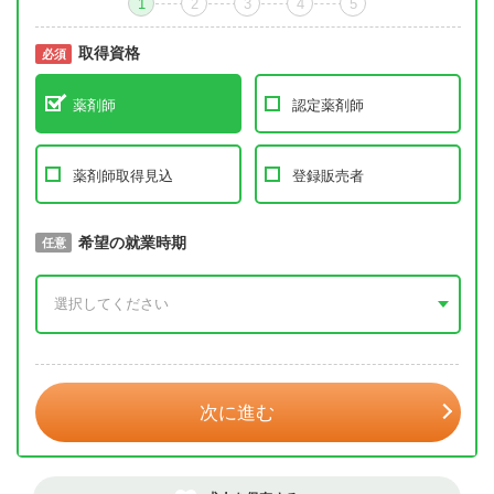
1
2
3
4
5
取得資格
必須
必須
薬剤師
認定薬剤師
薬剤師取得見込
登録販売者
取得予定年
希望の就業時期
必須
任意
年 3月
次に進む