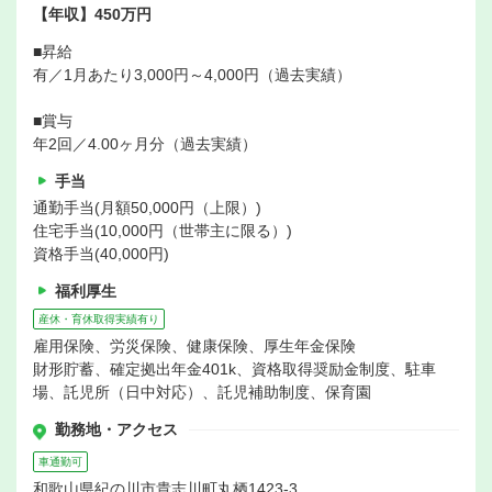
【年収】450万円
■昇給
有／1月あたり3,000円～4,000円（過去実績）
■賞与
年2回／4.00ヶ月分（過去実績）
手当
通勤手当(月額50,000円（上限）)
住宅手当(10,000円（世帯主に限る）)
資格手当(40,000円)
福利厚生
産休・育休取得実績有り
雇用保険、労災保険、健康保険、厚生年金保険
財形貯蓄、確定拠出年金401k、資格取得奨励金制度、駐車
場、託児所（日中対応）、託児補助制度、保育園
勤務地・アクセス
車通勤可
和歌山県紀の川市貴志川町丸栖1423-3