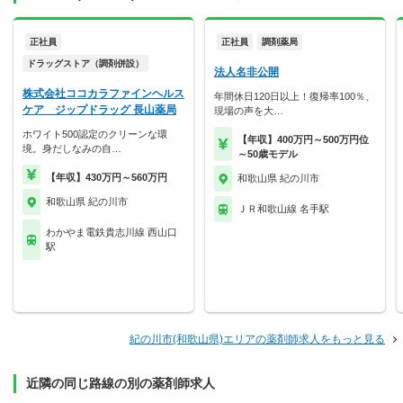
正社員
正社員
調剤薬局
ドラッグストア（調剤併設）
法人名非公開
株式会社ココカラファインヘルス
年間休日120日以上！復帰率100％、
ケア ジップドラッグ 長山薬局
現場の声を大…
ホワイト500認定のクリーンな環
【年収】400万円～500万円位
境。身だしなみの自…
～50歳モデル
【年収】430万円～560万円
和歌山県 紀の川市
和歌山県 紀の川市
ＪＲ和歌山線 名手駅
わかやま電鉄貴志川線 西山口
駅
紀の川市(和歌山県)エリアの薬剤師求人をもっと見る
近隣の同じ路線の別の薬剤師求人