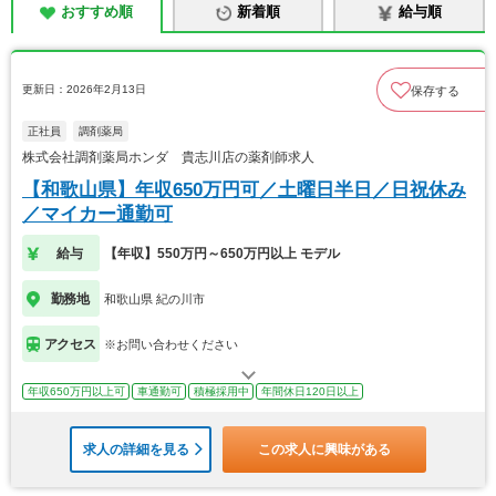
おすすめ順
新着順
給与順
更新日：2026年2月13日
保存する
正社員
調剤薬局
株式会社調剤薬局ホンダ 貴志川店の薬剤師求人
【和歌山県】年収650万円可／土曜日半日／日祝休み
／マイカー通勤可
給与
【年収】550万円～650万円以上 モデル
勤務地
和歌山県 紀の川市
アクセス
※お問い合わせください
年収650万円以上可
車通勤可
積極採用中
年間休日120日以上
求人の詳細を見る
この求人に興味がある