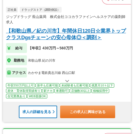
正社員
ドラッグストア（調剤併設）
ジップドラッグ 長山薬局 株式会社ココカラファインヘルスケアの薬剤師
求人
【和歌山県／紀の川市】年間休日120日☆業界トップ
クラスDgsチェーンの安心母体◎＜調剤＞
給与
【年収】430万円～560万円
勤務地
和歌山県 紀の川市
アクセス
わかやま電鉄貴志川線 西山口駅
年収550万円以上可
新卒も応募可能
未経験者も応募可能
残業月10ｈ以下
産休・育休取得実績有り
駅チカ
車通勤可
店舗数30以上
積極採用中
在宅業務あり
WEB面接OK
求人の詳細を見る
この求人に興味がある