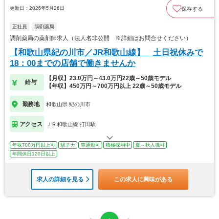
更新日：2026年5月26日
保存する
正社員
調剤薬局
調剤薬局の薬剤師求人（法人名非公開 ※詳細はお問合せください）
【和歌山県紀の川市／JR和歌山線】 土日祝休みで
18：00までの店舗で働きませんか
【月収】23.0万円～43.0万円22歳～50歳モデル
給与
【年収】450万円～700万円以上 22歳～50歳モデル
勤務地
和歌山県 紀の川市
アクセス
ＪＲ和歌山線 打田駅
年収700万円以上可
駅チカ
車通勤可
積極採用中
夏～秋入職可
年間休日120日以上
求人の詳細を見る
この求人に興味がある