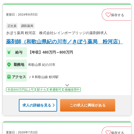
更新日：2024年9月5日
保存する
正社員
調剤薬局
きぼう薬局 粉河店 株式会社レインボーブリッジの薬剤師求人
薬剤師（和歌山県紀の川市／きぼう薬局 粉河店）
給与
【年収】480万円～800万円
勤務地
和歌山県 紀の川市
アクセス
ＪＲ和歌山線 粉河駅
年収800万円以上可
駅チカ
車通勤可
積極採用中
求人の詳細を見る
この求人に興味がある
更新日：2026年7月3日
保存する