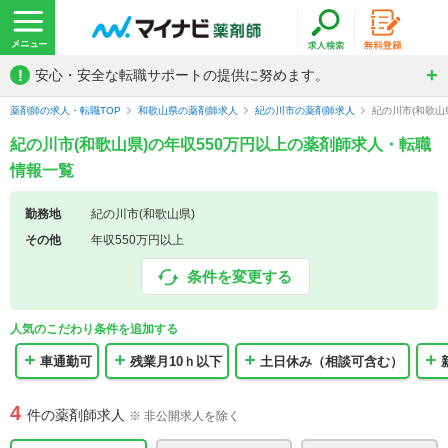
!
安心・安全な転職サポートの提供に努めます。
薬剤師の求人・転職TOP
和歌山県の薬剤師求人
紀の川市の薬剤師求人
紀の川市(和歌山
紀の川市(和歌山県)の年収550万円以上の薬剤師求人・転職
情報一覧
勤務地
紀の川市(和歌山県)
その他
年収550万円以上
条件を変更する
人気のこだわり条件を追加する
車通勤可
残業月10ｈ以下
土日休み（相談可含む）
4
件の薬剤師求人
※ 非公開求人を除く