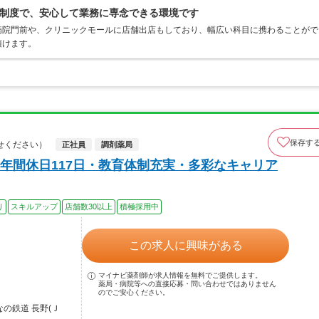
制度で、安心して業務に専念できる環境です
病院門前や、クリニックモールに店舗出店もしており、幅広い科目に携わることがで
頂けます。
保存す
せください）
正社員
調剤薬局
年間休日117日・教育体制充実・多彩なキャリア
り
スキルアップ
店舗数30以上
積極採用中
この求人に興味がある
マイナビ薬剤師が求人情報を無料でご提供します。
薬局・病院等への直接応募・問い合わせではありません
のでご安心ください。
の鉄道 長野(Ｊ