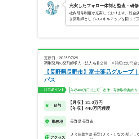
充実したフォロー体制と監査・研修
社内研修制度が充実しております。総合
き薬剤師としてのスキルアップを図って
更新日：2026/07/29
調剤薬局の薬剤師求人（法人名非公開 ※詳細はお問合
【長野県長野市】富士薬品グループ｜
パス
注目ポイント
年収400万円以上可
産休・育休取得実績有
【月収】31.0万円
給与
【年収】440万円程度
長野県 長野市
勤務地
ＪＲ信越本線 長野(ＪＲ・しなの)駅／しな
アクセス