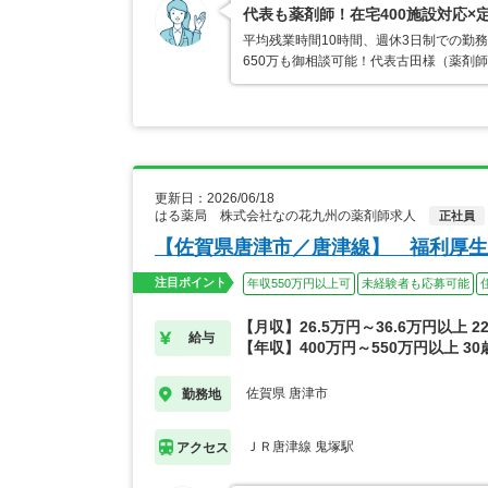
代表も薬剤師！在宅400施設対応×
平均残業時間10時間、週休3日制での勤
650万も御相談可能！代表古田様（薬剤
更新日：2026/06/18
はる薬局 株式会社なの花九州の薬剤師求人
正社員
【佐賀県唐津市／唐津線】 福利厚生
注目ポイント
年収550万円以上可
未経験者も応募可能
【月収】26.5万円～36.6万円以上 
給与
【年収】400万円～550万円以上 3
佐賀県 唐津市
勤務地
ＪＲ唐津線 鬼塚駅
アクセス