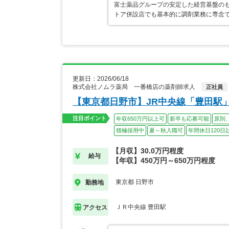
富士薬品グループの安定した経営基盤の
トア併設店でも基本的に調剤業務に専念で
更新日：2026/06/18
株式会社ノムラ薬局 一番橋店の薬剤師求人
正社員
【東京都日野市】JR中央線「豊田駅」
注目ポイント
年収650万円以上可
新卒も応募可能
原則
積極採用中
夏～秋入職可
年間休日120日
【月収】30.0万円程度
給与
【年収】450万円～650万円程度
東京都 日野市
勤務地
ＪＲ中央線 豊田駅
アクセス