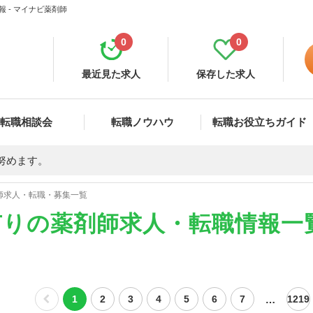
 - マイナビ薬剤師
0
0
最近見た求人
保存した求人
転職相談会
転職ノウハウ
転職お役立ちガイド
努めます。
師求人・転職・募集一覧
有りの薬剤師求人・転職情報一
…
1
2
3
4
5
6
7
1219