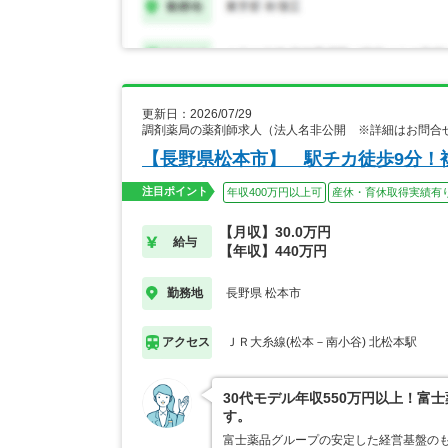
更新日：2026/07/29
調剤薬局の薬剤師求人（法人名非公開 ※詳細はお問合
【長野県松本市】 駅チカ徒歩9分！
注目ポイント
年収400万円以上可
産休・育休取得実績有
【月収】30.0万円
給与
【年収】440万円
長野県 松本市
勤務地
ＪＲ大糸線(松本－南小谷) 北松本駅
アクセス
30代モデル年収550万円以上！
す。
富士薬品グループの安定した経営基盤の