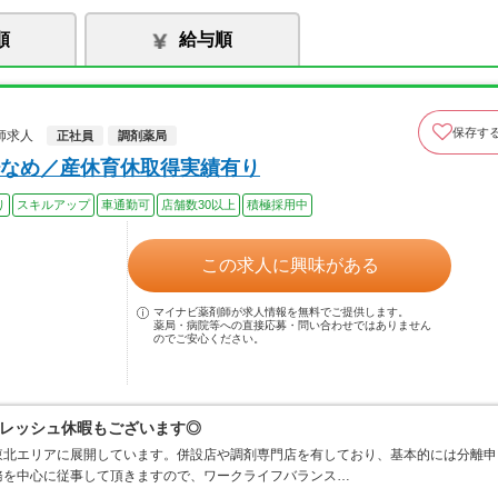
順
給与順
保存す
師求人
正社員
調剤薬局
なめ／産休育休取得実績有り
り
スキルアップ
車通勤可
店舗数30以上
積極採用中
この求人に興味がある
マイナビ薬剤師が求人情報を無料でご提供します。
薬局・病院等への直接応募・問い合わせではありません
のでご安心ください。
レッシュ休暇もございます◎
東北エリアに展開しています。併設店や調剤専門店を有しており、基本的には分離申
務を中心に従事して頂きますので、ワークライフバランス…