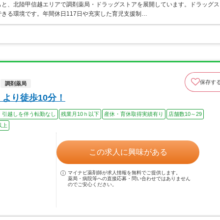
もと、北陸甲信越エリアで調剤薬局・ドラッグストアを展開しています。ドラッグス
きる環境です。年間休日117日や充実した育児支援制…
保存す
調剤薬局
より徒歩10分！
、引越しを伴う転勤なし
残業月10ｈ以下
産休・育休取得実績有り
店舗数10～29
以上
この求人に興味がある
マイナビ薬剤師が求人情報を無料でご提供します。
薬局・病院等への直接応募・問い合わせではありません
のでご安心ください。