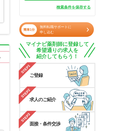
検索条件を保存する
無料転職サポートに
簡単1分
申し込む
マイナビ薬剤師に登録して
希望通りの求人を
紹介してもらう！
る
STEP1
ご登録
STEP2
求人のご紹介
STEP3
面接・条件交渉