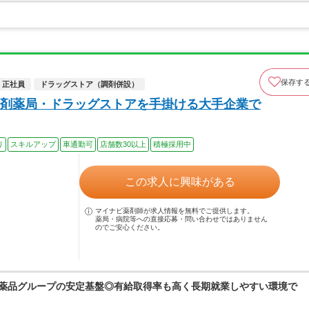
保存す
正社員
ドラッグストア（調剤併設）
剤薬局・ドラッグストアを手掛ける大手企業で
り
スキルアップ
車通勤可
店舗数30以上
積極採用中
この求人に興味がある
マイナビ薬剤師が求人情報を無料でご提供します。
薬局・病院等への直接応募・問い合わせではありません
のでご安心ください。
富士薬品グループの安定基盤◎有給取得率も高く長期就業しやすい環境で