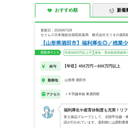
おすすめ順
新着
更新日：2026/07/29
セイムス日本海総合病院前薬局 株式会社モリキの薬剤
【山形県酒田市】福利厚生◎／残業少
注目ポイント
年収600万円以上可
産休・育休取得実績有
【年収】450万円～600万円以上
給与
山形県 酒田市
勤務地
ＪＲ羽越本線 東酒田駅
アクセス
福利厚生や産育休制度も充実！リフ
富士薬品グループとして、北陸甲信越・
請が行われています。薬剤師には調剤業