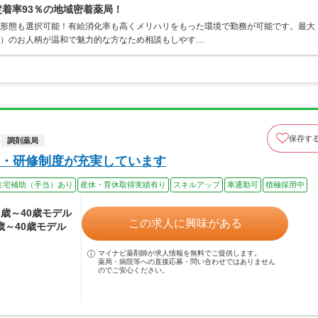
定着率93％の地域密着薬局！
務形態も選択可能！有給消化率も高くメリハリをもった環境で勤務が可能です。最大
師）のお人柄が温和で魅力的な方なため相談もしやす…
保存す
調剤薬局
・研修制度が充実しています
住宅補助（手当）あり
産休・育休取得実績有り
スキルアップ
車通勤可
積極採用中
22歳～40歳モデル
この求人に興味がある
0歳～40歳モデル
マイナビ薬剤師が求人情報を無料でご提供します。
薬局・病院等への直接応募・問い合わせではありません
のでご安心ください。