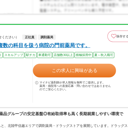
保存す
せください）
正社員
調剤薬局
複数の科目を扱う病院の門前薬局です。
り
スキルアップ
駅チカ
車通勤可
店舗数30以上
積極採用中
夏～秋入職可
この求人に興味がある
マイナビ薬剤師が求人情報を無料でご提供します。
薬局・病院等への直接応募・問い合わせではありません
のでご安心ください。
富士薬品グループの安定基盤◎有給取得率も高く長期就業しやすい環境で
もと、北陸甲信越エリアで調剤薬局・ドラッグストアを展開しています。ドラッグス