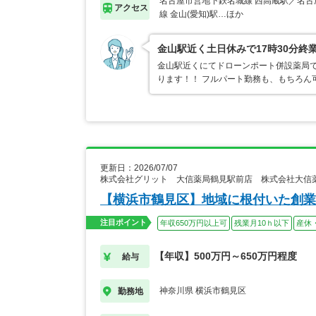
名古屋市営地下鉄名城線 西高蔵駅／名古
アクセス
線 金山(愛知)駅…ほか
金山駅近く土日休みで17時30分
金山駅近くにてドローンポート併設薬局です
ります！！ フルパート勤務も、もちろん
更新日：2026/07/07
株式会社グリット 大信薬局鶴見駅前店 株式会社大信
【横浜市鶴見区】地域に根付いた創業
注目ポイント
年収650万円以上可
残業月10ｈ以下
産休
【年収】500万円～650万円程度
給与
神奈川県 横浜市鶴見区
勤務地