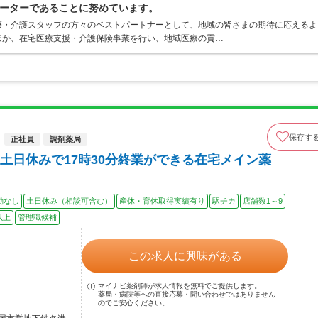
ーターであることに努めています。
療・介護スタッフの方々のベストパートナーとして、地域の皆さまの期待に応えるよ
ほか、在宅医療支援・介護保険事業を行い、地域医療の貢…
保存す
正社員
調剤薬局
土日休みで17時30分終業ができる在宅メイン薬
勤なし
土日休み（相談可含む）
産休・育休取得実績有り
駅チカ
店舗数1～9
以上
管理職候補
この求人に興味がある
マイナビ薬剤師が求人情報を無料でご提供します。
薬局・病院等への直接応募・問い合わせではありません
のでご安心ください。