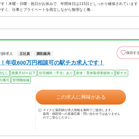
す！木曜・日曜・祝日がお休みで、年間休日は115日としっかり確保されています
やすく、仕事とプライベートを両立しながら無理なく働…
保存す
剤師求人
正社員
調剤薬局
！年収600万円相談可の駅チカ求人です！
勤なし
残業月10ｈ以下
住宅補助（手当）あり
産休・育休取得実績有り
駅チカ
入職可
管理職候補
この求人に興味がある
マイナビ薬剤師が求人情報を無料でご提供します。
薬局・病院等への直接応募・問い合わせではありません
のでご安心ください。