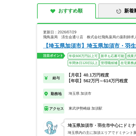
おすすめ順
新着
更新日：2026/07/29
飛鳥薬局 済生会通り店 株式会社飛鳥薬局の薬剤師求
【埼玉県加須市】埼玉県加須市・羽生
注目ポイント
年収600万円以上可
新卒も応募可能
残業
年間休日120日以上
管理職候補
在宅業務
【月収】40.1万円程度
給与
【年収】562万円～614万円程度
埼玉県 加須市
勤務地
東武伊勢崎線 加須駅
アクセス
埼玉県加須市・羽生市中心にドミナ
埼玉県内の主に加須エリアでドミナント展