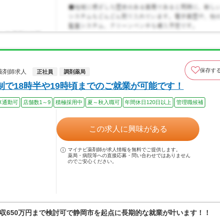
保存す
薬剤師求人
正社員
調剤薬局
で18時半や19時頃までのご就業が可能です！
車通勤可
店舗数1～9
積極採用中
夏～秋入職可
年間休日120日以上
管理職候補
この求人に興味がある
マイナビ薬剤師が求人情報を無料でご提供します。
薬局・病院等への直接応募・問い合わせではありません
のでご安心ください。
収650万円まで検討可で静岡市を起点に長期的な就業が叶います！！