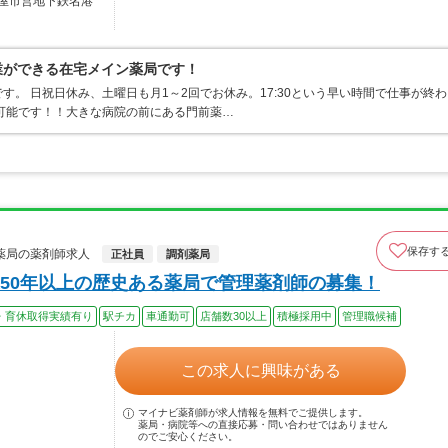
屋市営地下鉄名港
終業ができる在宅メイン薬局です！
。 日祝日休み、土曜日も月1～2回でお休み。17:30という早い時間で仕事が終わ
可能です！！大きな病院の前にある門前薬…
保存す
薬局の薬剤師求人
正社員
調剤薬局
50年以上の歴史ある薬局で管理薬剤師の募集！
・育休取得実績有り
駅チカ
車通勤可
店舗数30以上
積極採用中
管理職候補
この求人に興味がある
マイナビ薬剤師が求人情報を無料でご提供します。
薬局・病院等への直接応募・問い合わせではありません
のでご安心ください。