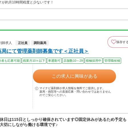
すが約月10時間程度と少ないです！
保存す
剤師求人
正社員
調剤薬局
薬局にて管理薬剤師募集です＜正社員＞
験者も応募可能
残業月10ｈ以下
車通勤可
店舗数10～29
積極採用中
管理職候補
この求人に興味がある
マイナビ薬剤師が求人情報を無料でご提供します。
薬局・病院等への直接応募・問い合わせではありません
のでご安心ください。
休日は115日としっかり確保されています◎固定休みがあるため予定も
大切にしながら働ける環境です♪