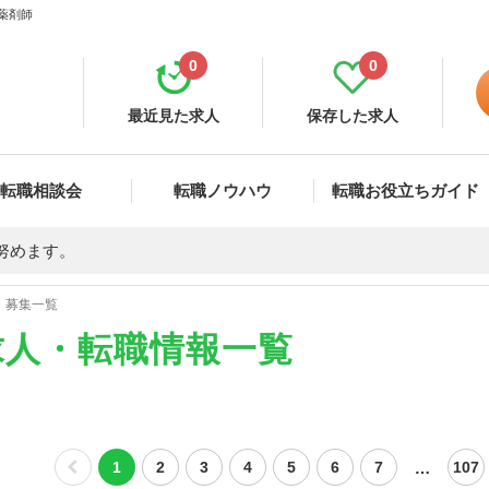
薬剤師
0
0
最近見た求人
保存した求人
転職相談会
転職ノウハウ
転職お役立ちガイド
努めます。
・募集一覧
求人・転職情報一覧
…
1
2
3
4
5
6
7
107