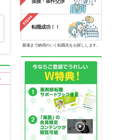
面接・条件交渉
STEP4
転職成功！！
最後まで納得のいく転職先をお探しします。
る