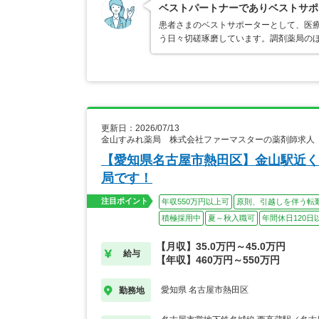
ベストパートナーでありベストサポ
患者さまのベストサポーターとして、医
う日々切磋琢磨しています。調剤薬局の
更新日：2026/07/13
金山すみれ薬局 株式会社ファーマスターの薬剤師求人
【愛知県名古屋市熱田区】金山駅近く
局です！
注目ポイント
年収550万円以上可
原則、引越しを伴う転
積極採用中
夏～秋入職可
年間休日120日
【月収】35.0万円～45.0万円
給与
【年収】460万円～550万円
愛知県 名古屋市熱田区
勤務地