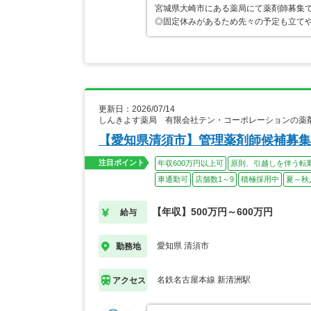
宮城県大崎市にある薬局にて薬剤師募集で
◎固定休みがあるため先々の予定も立て
更新日：2026/07/14
しんきよす薬局 有限会社テン・コーポレーションの薬
【愛知県清須市】管理薬剤師候補募集
注目ポイント
年収600万円以上可
原則、引越しを伴う転
車通勤可
店舗数1～9
積極採用中
夏～秋
【年収】500万円～600万円
給与
愛知県 清須市
勤務地
名鉄名古屋本線 新清洲駅
アクセス