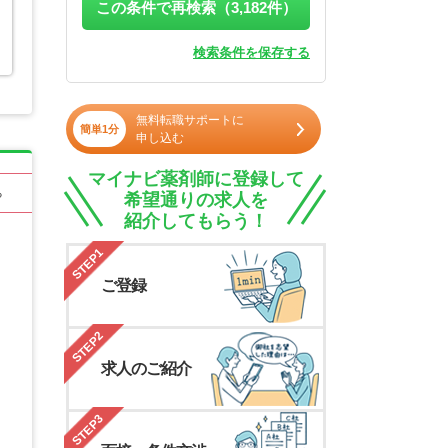
この条件で再検索（
3,182
件）
検索条件を保存する
無料転職サポートに
簡単1分
申し込む
マイナビ薬剤師に登録して
る
希望通りの求人を
紹介してもらう！
STEP1
ご登録
STEP2
求人のご紹介
STEP3