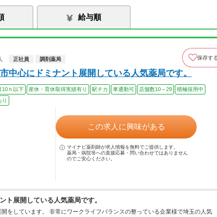
順
給与順
保存す
人
正社員
調剤薬局
市中心にドミナント展開している人気薬局です。
月10ｈ以下
産休・育休取得実績有り
駅チカ
車通勤可
店舗数10～29
積極採用中
あり
この求人に興味がある
マイナビ薬剤師が求人情報を無料でご提供します。
薬局・病院等への直接応募・問い合わせではありません
のでご安心ください。
ント展開している人気薬局です。
開をしています。 非常にワークライフバランスの整っている企業様で埼玉の人気