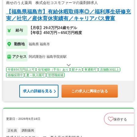
南せのうえ薬局 株式会社コスモファーマの薬剤師求人
【福島県福島市】有給休暇取得率◎／福利厚生研修充
実／社宅／産休育休実績有／キャリアパス豊富
【月収】29.0万円24歳モデル
給与
【年収】450万円～650万円程度
勤務地
福島県 福島市
アクセス
阿武隈急行 福島学院前駅
年収650万円以上可
住宅補助（手当）あり
駅チカ
車通勤可
店舗数30以上
積極採用中
夏～秋入職可
管理職候補
求人の詳細を見る
この求人に興味がある
更新日：2026年6月18日
保存する
正社員
調剤薬局