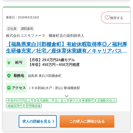
更新日：2026年6月18日
保存する
正社員
調剤薬局
株式会社コスモファーマ 棚倉町店の薬剤師求人
【福島県東白川郡棚倉町】有給休暇取得率◎／福利厚
生研修充実／社宅／産休育休実績有／キャリアパス豊
富
【月収】29.0万円24歳モデル
給与
【年収】450万円～650万円程度
勤務地
福島県 東白川郡棚倉町
アクセス
ＪＲ水郡線(水戸－郡山) 磐城棚倉駅
年収650万円以上可
住宅補助（手当）あり
駅チカ
車通勤可
店舗数30以上
積極採用中
管理職候補
求人の詳細を見る
この求人に興味がある