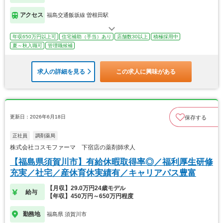
アクセス
福島交通飯坂線 曽根田駅
年収650万円以上可
住宅補助（手当）あり
店舗数30以上
積極採用中
夏～秋入職可
管理職候補
求人の詳細を見る
この求人に興味がある
更新日：2026年6月18日
保存する
正社員
調剤薬局
株式会社コスモファーマ 下宿店の薬剤師求人
【福島県須賀川市】有給休暇取得率◎／福利厚生研修
充実／社宅／産休育休実績有／キャリアパス豊富
【月収】29.0万円24歳モデル
給与
【年収】450万円～650万円程度
勤務地
福島県 須賀川市