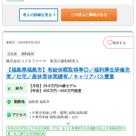
求人の詳細を見る
この求人に興味がある
更新日：2026年6月18日
保存する
正社員
調剤薬局
株式会社コスモファーマ 泉店の薬剤師求人
【福島県福島市】有給休暇取得率◎／福利厚生研修充
実／社宅／産休育休実績有／キャリアパス豊富
【月収】29.0万円24歳モデル
給与
【年収】450万円～650万円程度
勤務地
福島県 福島市
ＪＲ東北本線(上野－盛岡) 福島(福島)駅
アクセス
ＪＲ奥羽本線 福島(福島)駅…ほか
年収650万円以上可
住宅補助（手当）あり
車通勤可
店舗数30以上
積極採用中
夏～秋入職可
管理職候補