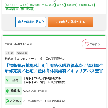
年収650万円以上可
住宅補助（手当）あり
駅チカ
車通勤可
店舗数30以上
積極採用中
管理職候補
求人の詳細を見る
この求人に興味がある
更新日：2026年6月18日
保存する
正社員
調剤薬局
株式会社コスモファーマ 浅川店の薬剤師求人
【福島県石川郡浅川町】有給休暇取得率◎／福利厚生
研修充実／社宅／産休育休実績有／キャリアパス豊富
【月収】29.0万円24歳モデル
給与
【年収】450万円～650万円程度
勤務地
福島県 石川郡浅川町
アクセス
ＪＲ水郡線(水戸－郡山) 磐城浅川駅