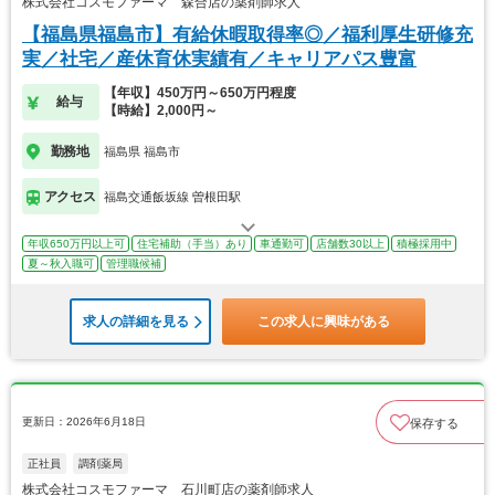
株式会社コスモファーマ 森合店の薬剤師求人
【福島県福島市】有給休暇取得率◎／福利厚生研修充
実／社宅／産休育休実績有／キャリアパス豊富
【年収】450万円～650万円程度
給与
【時給】2,000円～
勤務地
福島県 福島市
アクセス
福島交通飯坂線 曽根田駅
年収650万円以上可
住宅補助（手当）あり
車通勤可
店舗数30以上
積極採用中
夏～秋入職可
管理職候補
求人の詳細を見る
この求人に興味がある
更新日：2026年6月18日
保存する
正社員
調剤薬局
株式会社コスモファーマ 石川町店の薬剤師求人