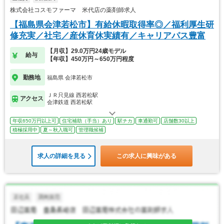
株式会社コスモファーマ 米代店の薬剤師求人
【福島県会津若松市】有給休暇取得率◎／福利厚生研
修充実／社宅／産休育休実績有／キャリアパス豊富
【月収】29.0万円24歳モデル
給与
【年収】450万円～650万円程度
勤務地
福島県 会津若松市
ＪＲ只見線 西若松駅
アクセス
会津鉄道 西若松駅
年収650万円以上可
住宅補助（手当）あり
駅チカ
車通勤可
店舗数30以上
積極採用中
夏～秋入職可
管理職候補
求人の詳細を見る
この求人に興味がある