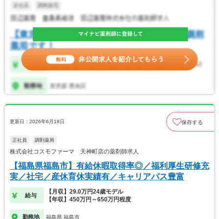
更新日：2026年6月18日
保存する
正社員
調剤薬局
株式会社コスモファーマ 天神町店の薬剤師求人
【福島県福島市】有給休暇取得率◎／福利厚生研修充
実／社宅／産休育休実績有／キャリアパス豊富
【月収】29.0万円24歳モデル
給与
【年収】450万円～650万円程度
勤務地
福島県 福島市