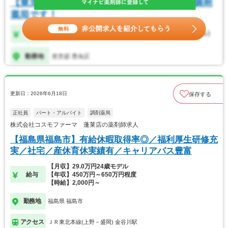
更新日：2026年6月18日
保存する
正社員
パート・アルバイト
調剤薬局
株式会社コスモファーマ 蓬莱店の薬剤師求人
【福島県福島市】有給休暇取得率◎／福利厚生研修充
実／社宅／産休育休実績有／キャリアパス豊富
【月収】29.0万円24歳モデル
給与
【年収】450万円～650万円程度
【時給】2,000円～
勤務地
福島県 福島市
アクセス
ＪＲ東北本線(上野－盛岡) 金谷川駅