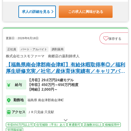
求人の詳細を見る
この求人に興味がある
更新日：2026年6月18日
保存する
正社員
パート・アルバイト
調剤薬局
株式会社コスモファーマ 南郷店の薬剤師求人
【福島県南会津郡南会津町】有給休暇取得率◎／福利
厚生研修充実／社宅／産休育休実績有／キャリアパス
豊富
【月収】29.0万円24歳モデル
給与
【年収】450万円～650万円程度
【時給】2,000円～
勤務地
福島県 南会津郡南会津町
アクセス
ＪＲ只見線 只見駅
年収650万円以上可
住宅補助（手当）あり
車通勤可
店舗数30以上
積極採用中
管理職候補