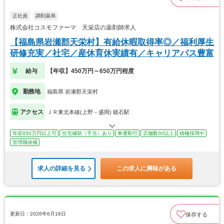
正社員
調剤薬局
株式会社コスモファーマ 天栄店の薬剤師求人
【福島県岩瀬郡天栄村】有給休暇取得率◎／福利厚生
研修充実／社宅／産休育休実績有／キャリアパス豊富
給与
【年収】450万円～650万円程度
勤務地
福島県 岩瀬郡天栄村
アクセス
ＪＲ東北本線(上野－盛岡) 鏡石駅
年収650万円以上可
住宅補助（手当）あり
車通勤可
店舗数30以上
積極採用中
管理職候補
求人の詳細を見る
この求人に興味がある
更新日：2026年6月18日
保存する