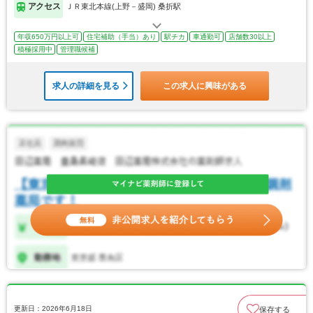
アクセス
ＪＲ東北本線(上野－盛岡) 桑折駅
年収650万円以上可
住宅補助（手当）あり
駅チカ
車通勤可
店舗数30以上
積極採用中
管理職候補
求人の詳細を見る
この求人に興味がある
更新日：2026年6月18日
保存する