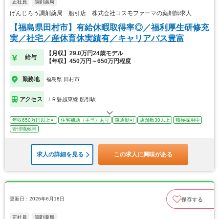
正社員
調剤薬局
げんじろう調剤薬局 船引店 株式会社コスモファーマの薬剤師求人
【福島県田村市】有給休暇取得率◎／福利厚生研修充
実／社宅／産休育休実績有／キャリアパス豊富
【月収】29.0万円24歳モデル
給与
【年収】450万円～650万円程度
勤務地
福島県 田村市
アクセス
ＪＲ磐越東線 船引駅
年収650万円以上可
住宅補助（手当）あり
車通勤可
店舗数30以上
積極採用中
管理職候補
求人の詳細を見る
この求人に興味がある
更新日：2026年6月18日
保存する
正社員
調剤薬局