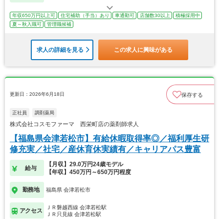
年収650万円以上可
住宅補助（手当）あり
車通勤可
店舗数30以上
積極採用中
夏～秋入職可
管理職候補
求人の詳細を見る
この求人に興味がある
更新日：2026年6月18日
保存する
正社員
調剤薬局
株式会社コスモファーマ 西栄町店の薬剤師求人
【福島県会津若松市】有給休暇取得率◎／福利厚生研
修充実／社宅／産休育休実績有／キャリアパス豊富
【月収】29.0万円24歳モデル
給与
【年収】450万円～650万円程度
勤務地
福島県 会津若松市
ＪＲ磐越西線 会津若松駅
アクセス
ＪＲ只見線 会津若松駅