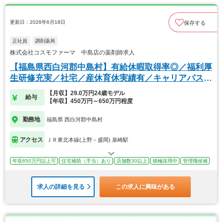
更新日：2026年6月18日
保存する
正社員
調剤薬局
株式会社コスモファーマ 中島店の薬剤師求人
【福島県西白河郡中島村】有給休暇取得率◎／福利厚
生研修充実／社宅／産休育休実績有／キャリアパス豊
富
【月収】29.0万円24歳モデル
給与
【年収】450万円～650万円程度
勤務地
福島県 西白河郡中島村
アクセス
ＪＲ東北本線(上野－盛岡) 泉崎駅
年収650万円以上可
住宅補助（手当）あり
店舗数30以上
積極採用中
管理職候補
求人の詳細を見る
この求人に興味がある