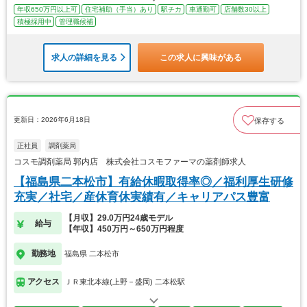
年収650万円以上可
住宅補助（手当）あり
駅チカ
車通勤可
店舗数30以上
積極採用中
管理職候補
求人の詳細を見る
この求人に興味がある
更新日：2026年6月18日
保存する
正社員
調剤薬局
コスモ調剤薬局 郭内店 株式会社コスモファーマの薬剤師求人
【福島県二本松市】有給休暇取得率◎／福利厚生研修
充実／社宅／産休育休実績有／キャリアパス豊富
【月収】29.0万円24歳モデル
給与
【年収】450万円～650万円程度
勤務地
福島県 二本松市
アクセス
ＪＲ東北本線(上野－盛岡) 二本松駅