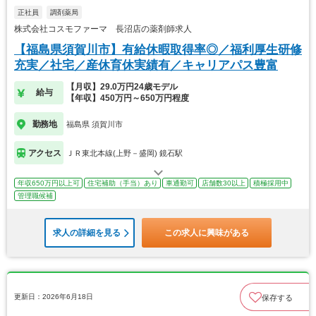
正社員
調剤薬局
株式会社コスモファーマ 長沼店の薬剤師求人
【福島県須賀川市】有給休暇取得率◎／福利厚生研修
充実／社宅／産休育休実績有／キャリアパス豊富
【月収】29.0万円24歳モデル
給与
【年収】450万円～650万円程度
勤務地
福島県 須賀川市
アクセス
ＪＲ東北本線(上野－盛岡) 鏡石駅
年収650万円以上可
住宅補助（手当）あり
車通勤可
店舗数30以上
積極採用中
管理職候補
求人の詳細を見る
この求人に興味がある
更新日：2026年6月18日
保存する