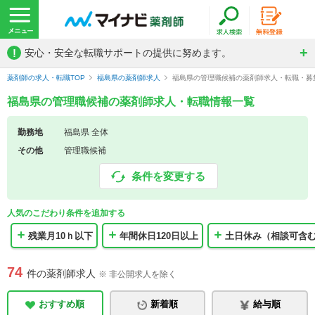
!
安心・安全な転職サポートの提供に努めます。
薬剤師の求人・転職TOP
福島県の薬剤師求人
福島県の管理職候補の薬剤師求人・転職・募
福島県の管理職候補の薬剤師求人・転職情報一覧
勤務地
福島県 全体
その他
管理職候補
条件を変更する
人気のこだわり条件を追加する
残業月10ｈ以下
年間休日120日以上
土日休み（相談可含
74
件の薬剤師求人
※ 非公開求人を除く
おすすめ順
新着順
給与順