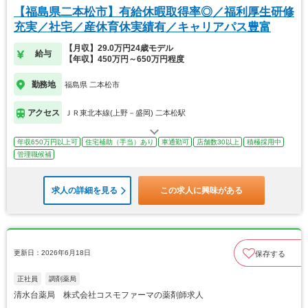
【福島県二本松市】有給休暇取得率◎／福利厚生研修
充実／社宅／産休育休実績有／キャリアパス豊富
【月収】29.0万円24歳モデル
給与
【年収】450万円～650万円程度
勤務地
福島県 二本松市
アクセス
ＪＲ東北本線(上野－盛岡) 二本松駅
年収650万円以上可
住宅補助（手当）あり
車通勤可
店舗数30以上
積極採用中
管理職候補
求人の詳細を見る
この求人に興味がある
更新日：2026年6月18日
保存する
正社員
調剤薬局
清水台薬局 株式会社コスモファーマの薬剤師求人