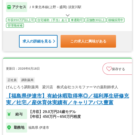
アクセス
ＪＲ東北本線(上野－盛岡) 須賀川駅
年収650万円以上可
住宅補助（手当）あり
車通勤可
店舗数30以上
積極採用中
管理職候補
求人の詳細を見る
この求人に興味がある
更新日：2026年6月18日
保存する
正社員
調剤薬局
げんじろう調剤薬局 梁川店 株式会社コスモファーマの薬剤師求人
【福島県伊達市】有給休暇取得率◎／福利厚生研修充
実／社宅／産休育休実績有／キャリアパス豊富
【月収】29.0万円24歳モデル
給与
【年収】450万円～650万円程度
勤務地
福島県 伊達市