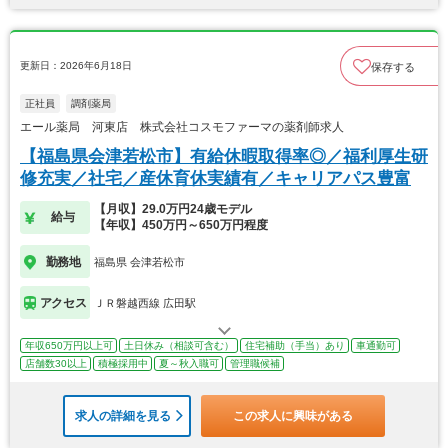
更新日：2026年6月18日
保存する
正社員
調剤薬局
エール薬局 河東店 株式会社コスモファーマの薬剤師求人
【福島県会津若松市】有給休暇取得率◎／福利厚生研
修充実／社宅／産休育休実績有／キャリアパス豊富
【月収】29.0万円24歳モデル
給与
【年収】450万円～650万円程度
勤務地
福島県 会津若松市
アクセス
ＪＲ磐越西線 広田駅
年収650万円以上可
土日休み（相談可含む）
住宅補助（手当）あり
車通勤可
店舗数30以上
積極採用中
夏～秋入職可
管理職候補
求人の詳細を見る
この求人に興味がある