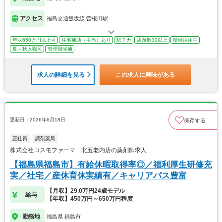
アクセス
福島交通飯坂線 曽根田駅
年収650万円以上可
住宅補助（手当）あり
駅チカ
店舗数30以上
積極採用中
夏～秋入職可
管理職候補
求人の詳細を見る
この求人に興味がある
更新日：2026年6月18日
保存する
正社員
調剤薬局
株式会社コスモファーマ 北五老内店の薬剤師求人
【福島県福島市】有給休暇取得率◎／福利厚生研修充
実／社宅／産休育休実績有／キャリアパス豊富
【月収】29.0万円24歳モデル
給与
【年収】450万円～650万円程度
勤務地
福島県 福島市