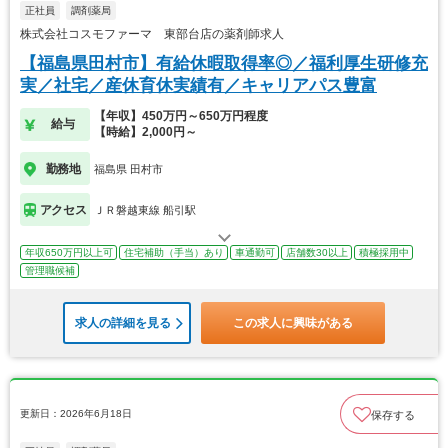
正社員
調剤薬局
株式会社コスモファーマ 東部台店の薬剤師求人
【福島県田村市】有給休暇取得率◎／福利厚生研修充
実／社宅／産休育休実績有／キャリアパス豊富
【年収】450万円～650万円程度
給与
【時給】2,000円～
勤務地
福島県 田村市
アクセス
ＪＲ磐越東線 船引駅
年収650万円以上可
住宅補助（手当）あり
車通勤可
店舗数30以上
積極採用中
管理職候補
求人の詳細を見る
この求人に興味がある
更新日：2026年6月18日
保存する