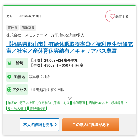
更新日：2026年6月18日
保存する
正社員
調剤薬局
株式会社コスモファーマ 片平店の薬剤師求人
【福島県郡山市】有給休暇取得率◎／福利厚生研修充
実／社宅／産休育休実績有／キャリアパス豊富
【月収】29.0万円24歳モデル
給与
【年収】450万円～650万円程度
勤務地
福島県 郡山市
アクセス
ＪＲ磐越西線 喜久田駅
年収650万円以上可
住宅補助（手当）あり
車通勤可
店舗数30以上
積極採用中
夏～秋入職可
管理職候補
求人の詳細を見る
この求人に興味がある