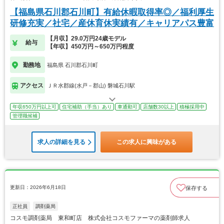
【福島県石川郡石川町】有給休暇取得率◎／福利厚生
研修充実／社宅／産休育休実績有／キャリアパス豊富
【月収】29.0万円24歳モデル
給与
【年収】450万円～650万円程度
勤務地
福島県 石川郡石川町
アクセス
ＪＲ水郡線(水戸－郡山) 磐城石川駅
年収650万円以上可
住宅補助（手当）あり
車通勤可
店舗数30以上
積極採用中
管理職候補
求人の詳細を見る
この求人に興味がある
更新日：2026年6月18日
保存する
正社員
調剤薬局
コスモ調剤薬局 東和町店 株式会社コスモファーマの薬剤師求人