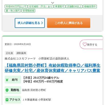
年収650万円以上可
住宅補助（手当）あり
車通勤可
店舗数30以上
積極採用中
夏～秋入職可
管理職候補
求人の詳細を見る
この求人に興味がある
更新日：2026年6月18日
保存する
正社員
調剤薬局
株式会社コスモファーマ 小野新町店の薬剤師求人
【福島県田村郡小野町】有給休暇取得率◎／福利厚生
研修充実／社宅／産休育休実績有／キャリアパス豊富
【月収】29.0万円24歳モデル
給与
【年収】450万円～650万円程度
勤務地
福島県 田村郡小野町
アクセス
ＪＲ磐越東線 小野新町駅