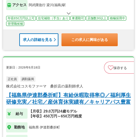
アクセス
阿武隈急行 梁川(福島)駅
年収650万円以上可
住宅補助（手当）あり
車通勤可
店舗数30以上
積極採用中
管理職候補
求人の詳細を見る
この求人に興味がある
更新日：2026年6月18日
保存する
正社員
調剤薬局
株式会社コスモファーマ 桑折店の薬剤師求人
【福島県伊達郡桑折町】有給休暇取得率◎／福利厚生
研修充実／社宅／産休育休実績有／キャリアパス豊富
【月収】29.0万円24歳モデル
給与
【年収】450万円～650万円程度
勤務地
福島県 伊達郡桑折町