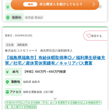
更新日：2026年6月18日
保存する
正社員
調剤薬局
株式会社コスモファーマ 南矢野目店の薬剤師求人
【福島県福島市】有給休暇取得率◎／福利厚生研修充
実／社宅／産休育休実績有／キャリアパス豊富
給与
【年収】450万円～650万円程度
勤務地
福島県 福島市
アクセス
福島交通飯坂線 上松川駅
年収650万円以上可
住宅補助（手当）あり
車通勤可
店舗数30以上
積極採用中
夏～秋入職可
管理職候補