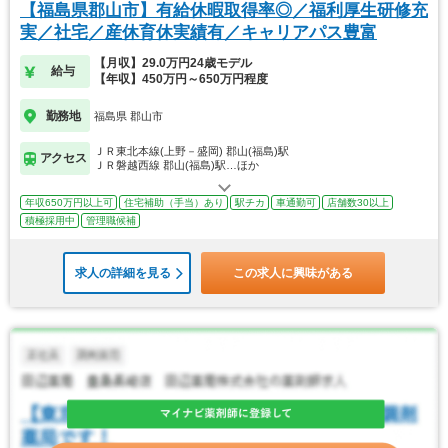
【福島県郡山市】有給休暇取得率◎／福利厚生研修充
実／社宅／産休育休実績有／キャリアパス豊富
【月収】29.0万円24歳モデル
給与
【年収】450万円～650万円程度
勤務地
福島県 郡山市
ＪＲ東北本線(上野－盛岡) 郡山(福島)駅
アクセス
ＪＲ磐越西線 郡山(福島)駅…ほか
年収650万円以上可
住宅補助（手当）あり
駅チカ
車通勤可
店舗数30以上
積極採用中
管理職候補
求人の詳細を見る
この求人に興味がある