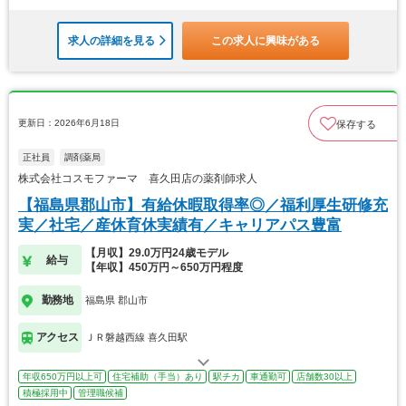
求人の詳細を見る
この求人に興味がある
更新日：2026年6月18日
保存する
正社員
調剤薬局
株式会社コスモファーマ 喜久田店の薬剤師求人
【福島県郡山市】有給休暇取得率◎／福利厚生研修充
実／社宅／産休育休実績有／キャリアパス豊富
【月収】29.0万円24歳モデル
給与
【年収】450万円～650万円程度
勤務地
福島県 郡山市
アクセス
ＪＲ磐越西線 喜久田駅
年収650万円以上可
住宅補助（手当）あり
駅チカ
車通勤可
店舗数30以上
積極採用中
管理職候補