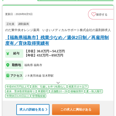
更新日：2026年8月5日
保存する
正社員
調剤薬局
のだ東中央オレンジ薬局 いまいメディカルサポート株式会社の薬剤師求人
【福島県福島市】残業少なめ／週休2日制／再雇用制
度有／育休取得実績有
【月収】36.0万円～54.2万円
給与
【年収】432万円～650万円
勤務地
福島県 福島市
アクセス
ＪＲ奥羽本線 笹木野駅
年収650万円以上可
原則、引越しを伴う転勤なし
残業月10ｈ以下
産休・育休取得実績有り
車通勤可
店舗数10～29
積極採用中
夏～秋入職可
年間休日120日以上
管理職候補
求人の詳細を見る
この求人に興味がある