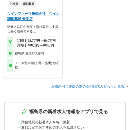
正社員
調剤薬局
ウインファーマ株式会社 ウイン
調剤薬局 天栄店
研修とOJTが充実！資格取得も支援
し長く成長できる…
【月収】28.7万円～40.0万円
【年収】460万円～600万円
福島県 岩瀬郡天栄村
ＪＲ東北本線(上野－盛岡) 鏡石
駅
近隣の同じ路線の別の薬剤師求人をもっと見る
福島県の新着求人情報をアプリで見る
勤務地別の新着求人を毎日更新
通知設定でおすすめの求人を見逃さない