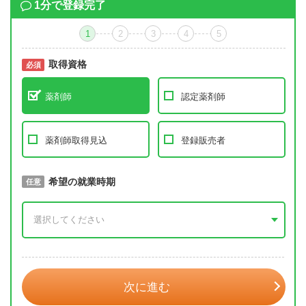
1分で登録完了
1
2
3
4
5
取得資格
必須
必須
薬剤師
認定薬剤師
薬剤師取得見込
登録販売者
取得予定年
希望の就業時期
必須
任意
年 3月
次に進む