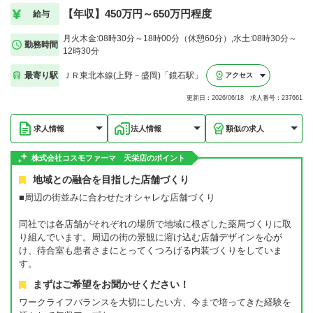
【年収】450万円～650万円程度
給与
月火木金:08時30分～18時00分（休憩60分）,水土:08時30分～
勤務時間
12時30分
最寄り駅
ＪＲ東北本線(上野－盛岡)「鏡石駅」
アクセス
更新日：2026/06/18 求人番号：237661
求人情報
法人情報
類似の求人
株式会社コスモファーマ 天栄店のポイント
地域との融合を目指した店舗づくり
■周辺の街並みに合わせたオシャレな店舗づくり
同社では各店舗がそれぞれの場所で地域に根ざした薬局づくりに取
り組んでいます。周辺の街の景観に溶け込む店舗デザインを心が
け、待合室も患者さまにとってくつろげる内装づくりをしていま
す。
まずはご希望をお聞かせください！
ワークライフバランスを大切にしたい方、今まで培ってきた経験を