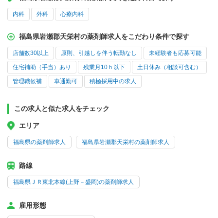
内科
外科
心療内科
福島県岩瀬郡天栄村の薬剤師求人をこだわり条件で探す
店舗数30以上
原則、引越しを伴う転勤なし
未経験者も応募可能
住宅補助（手当）あり
残業月10ｈ以下
土日休み（相談可含む）
管理職候補
車通勤可
積極採用中の求人
この求人と似た求人をチェック
エリア
福島県の薬剤師求人
福島県岩瀬郡天栄村の薬剤師求人
路線
福島県ＪＲ東北本線(上野－盛岡)の薬剤師求人
雇用形態