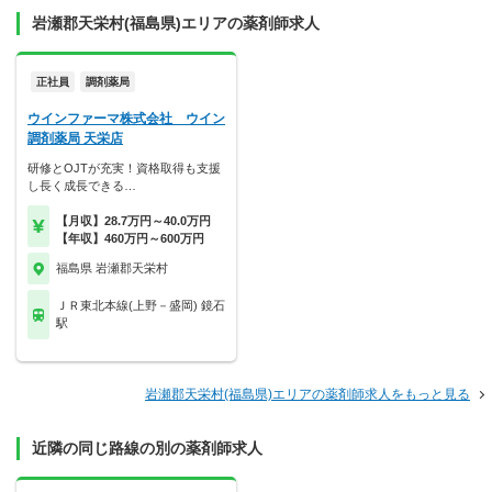
岩瀬郡天栄村(福島県)エリアの薬剤師求人
正社員
調剤薬局
ウインファーマ株式会社 ウイン
調剤薬局 天栄店
研修とOJTが充実！資格取得も支援
し長く成長できる…
【月収】28.7万円～40.0万円
【年収】460万円～600万円
福島県 岩瀬郡天栄村
ＪＲ東北本線(上野－盛岡) 鏡石
駅
岩瀬郡天栄村(福島県)エリアの薬剤師求人をもっと見る
近隣の同じ路線の別の薬剤師求人