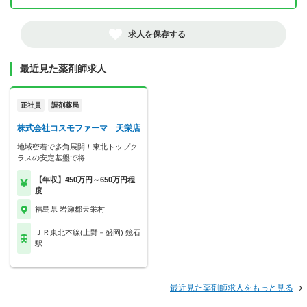
求人を保存する
最近見た薬剤師求人
正社員
調剤薬局
株式会社コスモファーマ 天栄店
地域密着で多角展開！東北トップク
ラスの安定基盤で将…
【年収】450万円～650万円程
度
福島県 岩瀬郡天栄村
ＪＲ東北本線(上野－盛岡) 鏡石
駅
最近見た薬剤師求人をもっと見る