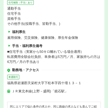
住宅補助（手当）あり
通勤手当
住宅手当
資格手当
その他手当(役職手当、皆勤手当、)
福利厚生
雇用保険、労災保険、健康保険、厚生年金保険
手当・福利厚生備考
■住宅手当（実家から50キロ離れている場合適用）
転居費用全額会社負担、単身者は5万円／月、家族持ちの方は
6万円／月の手当あり
勤務地・アクセス
車通勤可
福島県岩瀬郡天栄村大字下松本字四十壇１３－１
ＪＲ東北本線(上野－盛岡)「鏡石駅」
同じエリアで似た条件の求人や、同じ路線の求人なども喜んでご紹