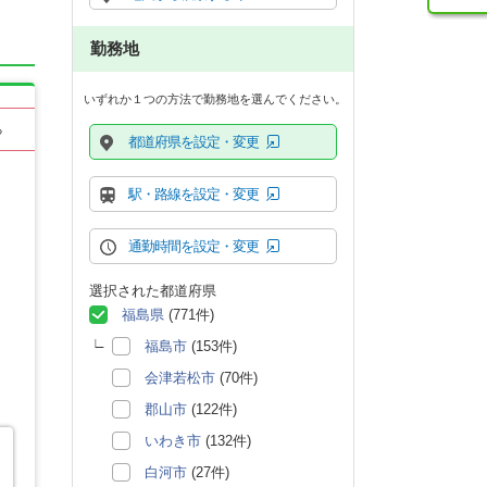
勤務地
いずれか１つの方法で勤務地を選んでください。
る
都道府県を設定・変更
駅・路線を設定・変更
通勤時間を設定・変更
選択された都道府県
福島県
(771件)
福島市
(153件)
会津若松市
(70件)
郡山市
(122件)
いわき市
(132件)
白河市
(27件)