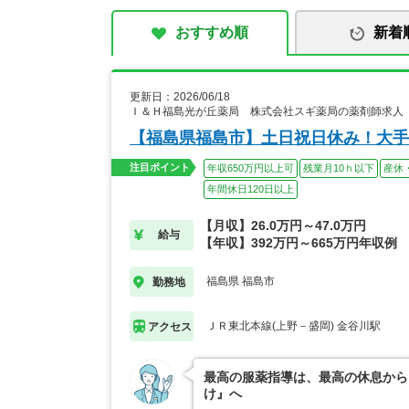
おすすめ順
新着
更新日：2026/06/18
Ｉ＆Ｈ福島光が丘薬局 株式会社スギ薬局の薬剤師求人
【福島県福島市】土日祝日休み！大手
注目ポイント
年収650万円以上可
残業月10ｈ以下
産休
年間休日120日以上
【月収】26.0万円～47.0万円
給与
【年収】392万円～665万円年収例
福島県 福島市
勤務地
ＪＲ東北本線(上野－盛岡) 金谷川駅
アクセス
最高の服薬指導は、最高の休息から
け』へ