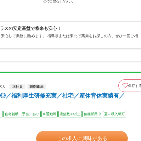
のでご安心ください。
ラスの安定基盤で将来も安心！
安心して業務に臨めます。 福島県または東北で薬局をお探しの方、ぜひ一度ご相
保存す
求人
正社員
調剤薬局
◎／福利厚生研修充実／社宅／産休育休実績有／
）
住宅補助（手当）あり
車通勤可
店舗数30以上
積極採用中
夏～秋入職可
この求人に興味がある