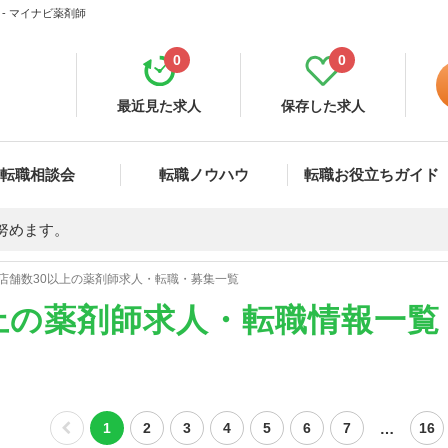
- マイナビ薬剤師
0
0
最近見た求人
保存した求人
転職相談会
転職ノウハウ
転職お役立ちガイド
努めます。
店舗数30以上の薬剤師求人・転職・募集一覧
上の薬剤師求人・転職情報一覧
…
1
2
3
4
5
6
7
16