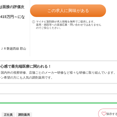
額は面接の評価次
この求人に興味がある
415万円～にな
マイナビ薬剤師が求人情報を無料でご提供します。
薬局・病院等への直接応募・問い合わせではありません
のでご安心ください。
／ＪＲ磐越西線 郡山
安心感で最先端医療に関われる！
、国内外の視察研修、店舗ごとのメーカー研修など様々な研修に取り組んでいます。
ーン希望の方にも人気の調剤薬局です。
保存す
正社員
調剤薬局