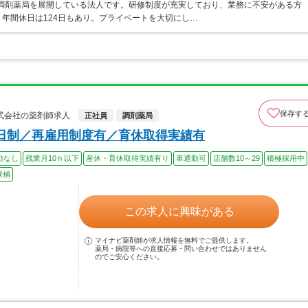
・調剤薬局を展開している法人です。研修制度が充実しており、業務に不安がある方
年間休日は124日もあり。プライベートを大切にし…
保存す
式会社の薬剤師求人
正社員
調剤薬局
日制／再雇用制度有／育休取得実績有
勤なし
残業月10ｈ以下
産休・育休取得実績有り
車通勤可
店舗数10～29
積極採用中
候補
この求人に興味がある
マイナビ薬剤師が求人情報を無料でご提供します。
薬局・病院等への直接応募・問い合わせではありません
のでご安心ください。