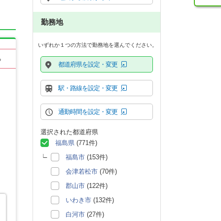
勤務地
いずれか１つの方法で勤務地を選んでください。
る
都道府県を設定・変更
駅・路線を設定・変更
通勤時間を設定・変更
選択された都道府県
福島県
(771件)
福島市
(153件)
会津若松市
(70件)
郡山市
(122件)
いわき市
(132件)
白河市
(27件)