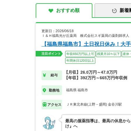
おすすめ順
新着
更新日：2026/06/18
Ｉ＆Ｈ福島光が丘薬局 株式会社スギ薬局の薬剤師求人
【福島県福島市】土日祝日休み！大手
注目ポイント
年収650万円以上可
残業月10ｈ以下
産休
年間休日120日以上
【月収】26.0万円～47.0万円
給与
【年収】392万円～665万円年収例
福島県 福島市
勤務地
ＪＲ東北本線(上野－盛岡) 金谷川駅
アクセス
最高の服薬指導は、最高の休息から
け』へ