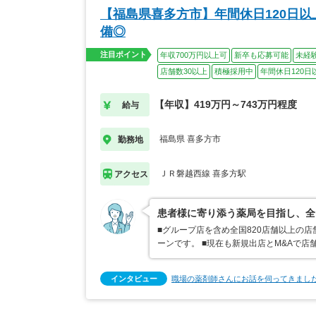
【福島県喜多方市】年間休日120日
備◎
注目ポイント
年収700万円以上可
新卒も応募可能
未経
店舗数30以上
積極採用中
年間休日120日
【年収】419万円～743万円程度
給与
福島県 喜多方市
勤務地
ＪＲ磐越西線 喜多方駅
アクセス
患者様に寄り添う薬局を目指し、全
■グループ店を含め全国820店舗以上の
ーンです。 ■現在も新規出店とM&Aで
インタビュー
職場の薬剤師さんにお話を伺ってきまし