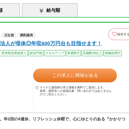
順
給与順
保存す
正社員
調剤薬局
法人が母体◎年収600万円台も目指せます！
・育休取得実績有り
総合門前
スキルアップ
車通勤可
店舗数30以上
積極採用中
この求人に興味がある
マイナビ薬剤師が求人情報を無料でご提供します。
薬局・病院等への直接応募・問い合わせではありません
のでご安心ください。
。年2回の4連休、リフレッシュ休暇で、心にゆとりのある『かかりつ