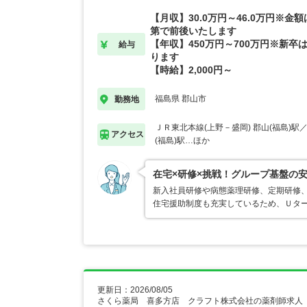
【月収】30.0万円～46.0万円※金
第で前後いたします
【年収】450万円～700万円※新卒は
給与
ります
【時給】2,000円～
福島県 郡山市
勤務地
ＪＲ東北本線(上野－盛岡) 郡山(福島)駅
アクセス
(福島)駅…ほか
在宅×研修×挑戦！グループ基盤の
新入社員研修や病態薬理研修、定期研修
住宅援助制度も充実しているため、Ｕタ
更新日：2026/08/05
さくら薬局 喜多方店 クラフト株式会社の薬剤師求人