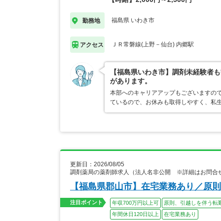
福島県 いわき市
勤務地
ＪＲ常磐線(上野－仙台) 内郷駅
アクセス
【福島県いわき市】調剤未経験者も
があります。
本部へのキャリアアップもございますの
ているので、お休みも取得しやすく、私
更新日：2026/08/05
調剤薬局の薬剤師求人（法人名非公開 ※詳細はお問合
【福島県郡山市】在宅業務あり／原則
注目ポイント
年収700万円以上可
原則、引越しを伴う転
年間休日120日以上
在宅業務あり