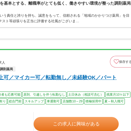
を基本とする、離職率がとても低く、働きやすい環境が整った調剤薬局
という責任と誇りを持ち、誠意をもって、信頼される「地域のかかりつけ薬局」を目
ンテスト等頑張りを正当に評価する社風がございま…
保存す
求人
調剤薬局
以上可／マイカー可／転勤無し／未経験OK／パート
験者も応募可能
原則、引越しを伴う転勤なし
土日休み（相談可含む）
残業月10ｈ以下
有り
総合門前
スキルアップ
車通勤可
店舗数10～29
積極採用中
夏～秋入職可
この求人に興味がある