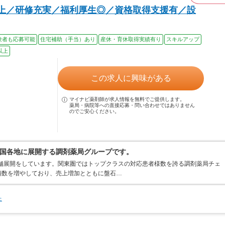
以上／研修充実／福利厚生◎／資格取得支援有／設
験者も応募可能
住宅補助（手当）あり
産休・育休取得実績有り
スキルアップ
以上
この求人に興味がある
マイナビ薬剤師が求人情報を無料でご提供します。
薬局・病院等への直接応募・問い合わせではありません
のでご安心ください。
国各地に展開する調剤薬局グループです。
店舗展開をしています。関東圏ではトップクラスの対応患者様数を誇る調剤薬局チェ
店舗数を増やしており、売上増加とともに盤石…
た