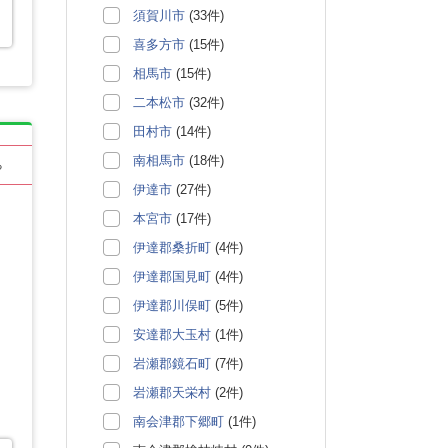
須賀川市
(33件)
喜多方市
(15件)
相馬市
(15件)
二本松市
(32件)
田村市
(14件)
南相馬市
(18件)
る
伊達市
(27件)
本宮市
(17件)
伊達郡桑折町
(4件)
伊達郡国見町
(4件)
伊達郡川俣町
(5件)
安達郡大玉村
(1件)
岩瀬郡鏡石町
(7件)
岩瀬郡天栄村
(2件)
南会津郡下郷町
(1件)