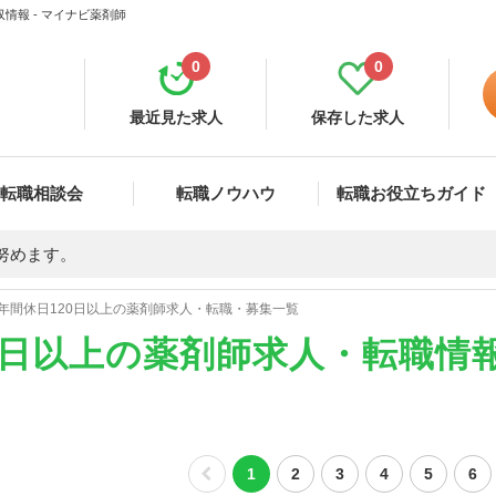
情報 - マイナビ薬剤師
0
0
最近見た求人
保存した求人
転職相談会
転職ノウハウ
転職お役立ちガイド
努めます。
年間休日120日以上の薬剤師求人・転職・募集一覧
0日以上の薬剤師求人・転職情
1
2
3
4
5
6