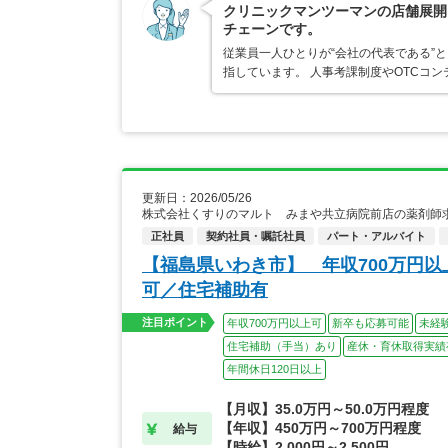
クリニックマンツーマンの店舗展開
チェーンです。
従業員一人ひとりが“会社の代表である”
指しています。 人事考課制度やOTCコ
更新日：2026/05/26
株式会社くすりのマルト みまや共立病院前店の薬剤師
正社員
契約社員・嘱託社員
パート・アルバイト
【福島県いわき市】 年収700万円
可／住宅補助有
注目ポイント
年収700万円以上可
新卒も応募可能
未経
住宅補助（手当）あり
産休・育休取得実績
年間休日120日以上
【月収】35.0万円～50.0万円程度
【年収】450万円～700万円程度
給与
【時給】2,000円～2,500円