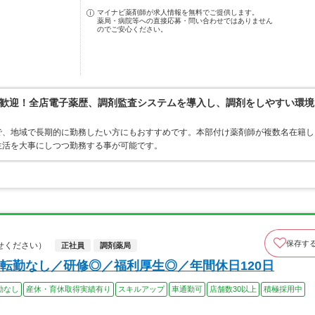
マイナビ薬剤師が求人情報を無料でご提供します。
薬局・病院等への直接応募・問い合わせではありません
のでご安心ください。
歓迎！全店電子薬歴、調剤監査システムを導入し、調剤をしやすい環境
で、地域で長期的に勤務したい方にもおすすめです。本部付け薬剤師が複数名在籍し
生活を大事にしつつ勤務する事が可能です。
保存す
せください）
正社員
調剤薬局
転勤なし／研修◎／福利厚生◎／年間休日120日
勤なし
産休・育休取得実績有り
スキルアップ
車通勤可
店舗数30以上
積極採用中