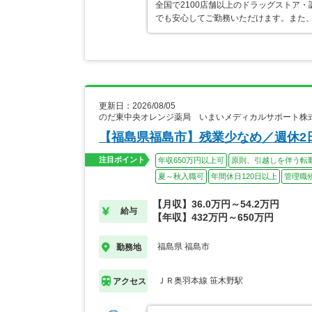
全国で2100店舗以上のドラッグストア
でも安心してご勤務いただけます。また、
更新日：2026/08/05
のだ東中央オレンジ薬局 いまいメディカルサポート株
【福島県福島市】残業少なめ／週休2
注目ポイント
年収650万円以上可
原則、引越しを伴う転
夏～秋入職可
年間休日120日以上
管理職
【月収】36.0万円～54.2万円
給与
【年収】432万円～650万円
福島県 福島市
勤務地
ＪＲ奥羽本線 笹木野駅
アクセス