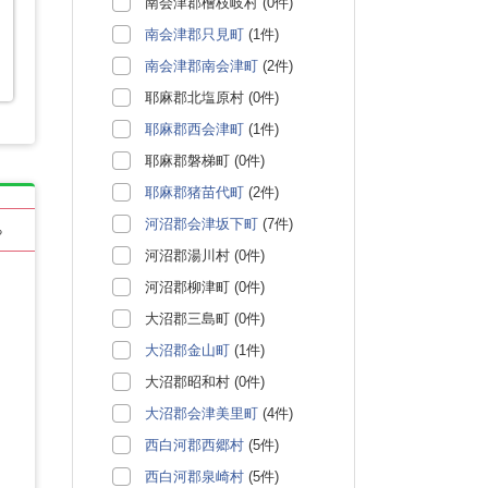
南会津郡檜枝岐村 (0件)
南会津郡只見町
(1件)
南会津郡南会津町
(2件)
耶麻郡北塩原村 (0件)
耶麻郡西会津町
(1件)
耶麻郡磐梯町 (0件)
耶麻郡猪苗代町
(2件)
河沼郡会津坂下町
(7件)
る
河沼郡湯川村 (0件)
河沼郡柳津町 (0件)
大沼郡三島町 (0件)
大沼郡金山町
(1件)
大沼郡昭和村 (0件)
大沼郡会津美里町
(4件)
西白河郡西郷村
(5件)
西白河郡泉崎村
(5件)