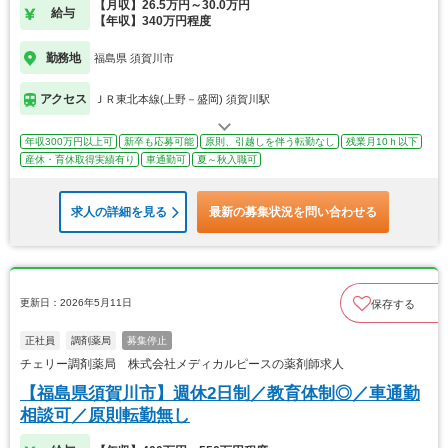
【月収】26.5万円～30.0万円
給与
【年収】340万円程度
勤務地
福島県 須賀川市
アクセス
ＪＲ東北本線(上野－盛岡) 須賀川駅
年収300万円以上可
新卒も応募可能
原則、引越しを伴う転勤なし
残業月10ｈ以下
産休・育休取得実績有り
車通勤可
夏～秋入職可
求人の詳細を見る
最新の募集状況を問い合わせる
更新日：2026年5月11日
保存する
正社員
調剤薬局
募集停止
チェリー調剤薬局 株式会社メディカルピースの薬剤師求人
【福島県須賀川市】週休2日制／教育体制◎／車通勤
相談可／原則転勤無し