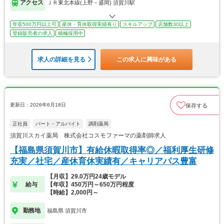
アクセス
ＪＲ東北本線(上野－盛岡) 須賀川駅
年収500万円以上可
産休・育休取得実績有り
スキルアップ
店舗数30以上
登録販売者の求人
積極採用中
求人の詳細を見る
この求人に興味がある
更新日：2026年6月18日
保存する
正社員
パート・アルバイト
調剤薬局
須賀川スカイ薬局 株式会社コスモファーマの薬剤師求人
【福島県須賀川市】有給休暇取得率◎／福利厚生研修
充実／社宅／産休育休実績有／キャリアパス豊富
【月収】29.0万円24歳モデル
給与
【年収】450万円～650万円程度
【時給】2,000円～
勤務地
福島県 須賀川市