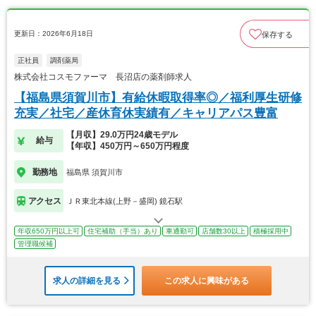
更新日：2026年6月18日
保存する
正社員
調剤薬局
株式会社コスモファーマ 長沼店の薬剤師求人
【福島県須賀川市】有給休暇取得率◎／福利厚生研修
充実／社宅／産休育休実績有／キャリアパス豊富
【月収】29.0万円24歳モデル
給与
【年収】450万円～650万円程度
勤務地
福島県 須賀川市
アクセス
ＪＲ東北本線(上野－盛岡) 鏡石駅
年収650万円以上可
住宅補助（手当）あり
車通勤可
店舗数30以上
積極採用中
管理職候補
求人の詳細を見る
この求人に興味がある