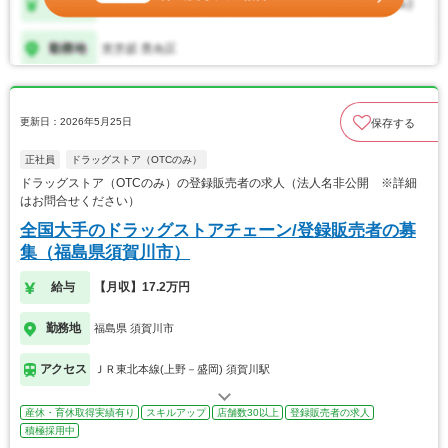
更新日：2026年5月25日
保存する
正社員
ドラッグストア（OTCのみ）
ドラッグストア（OTCのみ）の登録販売者の求人（法人名非公開 ※詳細
はお問合せください）
全国大手のドラッグストアチェーン/登録販売者の募
集（福島県須賀川市）
給与
【月収】17.2万円
勤務地
福島県 須賀川市
アクセス
ＪＲ東北本線(上野－盛岡) 須賀川駅
産休・育休取得実績有り
スキルアップ
店舗数30以上
登録販売者の求人
積極採用中