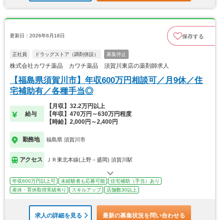
更新日：2026年6月18日
保存する
正社員
ドラッグストア（調剤併設）
募集停止
株式会社カワチ薬品 カワチ薬品 須賀川東店の薬剤師求人
【福島県須賀川市】年収600万円相談可／月9休／住
宅補助有／各種手当◎
【月収】32.2万円以上
給与
【年収】470万円～630万円程度
【時給】2,000円～2,400円
勤務地
福島県 須賀川市
アクセス
ＪＲ東北本線(上野－盛岡) 須賀川駅
年収600万円以上可
未経験者も応募可能
住宅補助（手当）あり
産休・育休取得実績有り
スキルアップ
店舗数30以上
求人の詳細を見る
最新の募集状況を問い合わせる