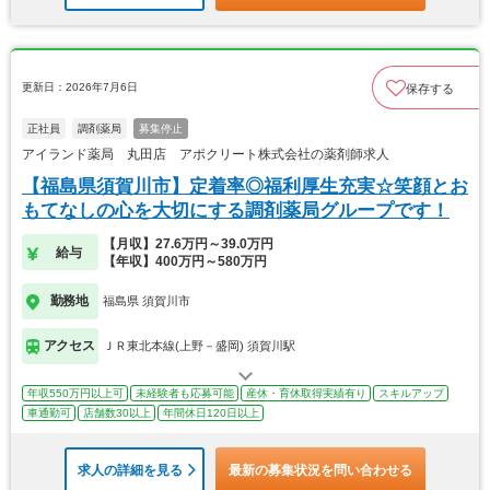
更新日：2026年7月6日
保存する
正社員
調剤薬局
募集停止
アイランド薬局 丸田店 アポクリート株式会社の薬剤師求人
【福島県須賀川市】定着率◎福利厚生充実☆笑顔とお
もてなしの心を大切にする調剤薬局グループです！
【月収】27.6万円～39.0万円
給与
【年収】400万円～580万円
勤務地
福島県 須賀川市
アクセス
ＪＲ東北本線(上野－盛岡) 須賀川駅
年収550万円以上可
未経験者も応募可能
産休・育休取得実績有り
スキルアップ
車通勤可
店舗数30以上
年間休日120日以上
求人の詳細を見る
最新の募集状況を問い合わせる