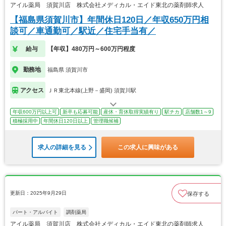
アイル薬局 須賀川店 株式会社メディカル・エイド東北の薬剤師求人
【福島県須賀川市】年間休日120日／年収650万円相
談可／車通勤可／駅近／住宅手当有／
給与
【年収】480万円～600万円程度
勤務地
福島県 須賀川市
アクセス
ＪＲ東北本線(上野－盛岡) 須賀川駅
年収600万円以上可
新卒も応募可能
産休・育休取得実績有り
駅チカ
店舗数1～9
積極採用中
年間休日120日以上
管理職候補
求人の詳細を見る
この求人に興味がある
更新日：2025年9月29日
保存する
パート・アルバイト
調剤薬局
アイル薬局 須賀川店 株式会社メディカル・エイド東北の薬剤師求人