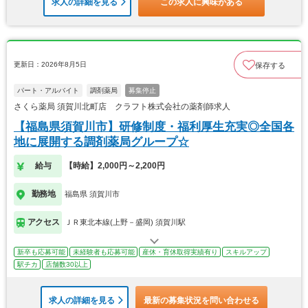
求人の詳細を見る
この求人に興味がある
更新日：2026年8月5日
保存する
パート・アルバイト
調剤薬局
募集停止
さくら薬局 須賀川北町店 クラフト株式会社の薬剤師求人
【福島県須賀川市】研修制度・福利厚生充実◎全国各
地に展開する調剤薬局グループ☆
給与
【時給】2,000円～2,200円
勤務地
福島県 須賀川市
アクセス
ＪＲ東北本線(上野－盛岡) 須賀川駅
新卒も応募可能
未経験者も応募可能
産休・育休取得実績有り
スキルアップ
駅チカ
店舗数30以上
求人の詳細を見る
最新の募集状況を問い合わせる