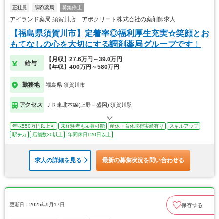
正社員
調剤薬局
募集停止
アイランド薬局 須賀川店 アポクリート株式会社の薬剤師求人
【福島県須賀川市】定着率◎福利厚生充実☆笑顔とお
もてなしの心を大切にする調剤薬局グループです！
【月収】27.6万円～39.0万円
給与
【年収】400万円～580万円
勤務地
福島県 須賀川市
アクセス
ＪＲ東北本線(上野－盛岡) 須賀川駅
年収550万円以上可
未経験者も応募可能
産休・育休取得実績有り
スキルアップ
駅チカ
店舗数30以上
年間休日120日以上
求人の詳細を見る
最新の募集状況を問い合わせる
更新日：2025年9月17日
保存する