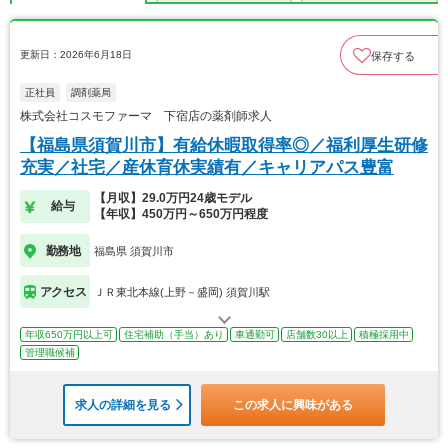
更新日：2026年6月18日
保存する
正社員
調剤薬局
株式会社コスモファーマ 下宿店の薬剤師求人
【福島県須賀川市】有給休暇取得率◎／福利厚生研修
充実／社宅／産休育休実績有／キャリアパス豊富
【月収】29.0万円24歳モデル
給与
【年収】450万円～650万円程度
勤務地
福島県 須賀川市
アクセス
ＪＲ東北本線(上野－盛岡) 須賀川駅
年収650万円以上可
住宅補助（手当）あり
車通勤可
店舗数30以上
積極採用中
管理職候補
求人の詳細を見る
この求人に興味がある