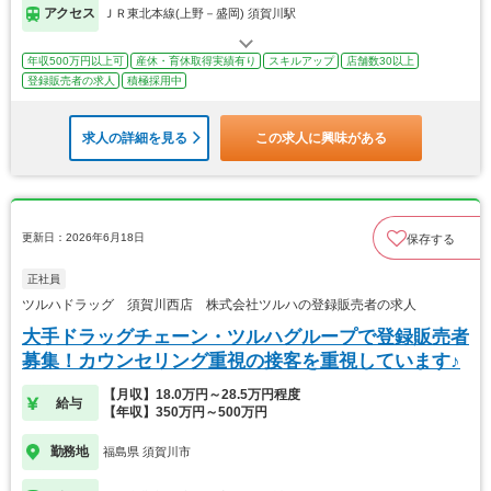
アクセス
ＪＲ東北本線(上野－盛岡) 須賀川駅
年収500万円以上可
産休・育休取得実績有り
スキルアップ
店舗数30以上
登録販売者の求人
積極採用中
求人の詳細を見る
この求人に興味がある
更新日：2026年6月18日
保存する
正社員
ツルハドラッグ 須賀川西店 株式会社ツルハの登録販売者の求人
大手ドラッグチェーン・ツルハグループで登録販売者
募集！カウンセリング重視の接客を重視しています♪
【月収】18.0万円～28.5万円程度
給与
【年収】350万円～500万円
勤務地
福島県 須賀川市