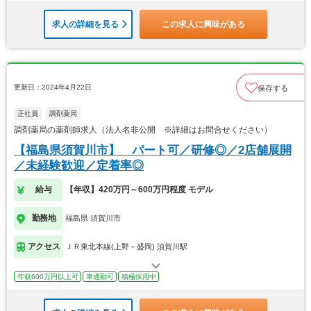
求人の詳細を見る
この求人に興味がある
更新日：2024年4月22日
保存する
正社員
調剤薬局
調剤薬局の薬剤師求人（法人名非公開 ※詳細はお問合せください）
【福島県須賀川市】 パート可／研修◎／2店舗展開
／未経験歓迎／定着率◎
給与
【年収】420万円～600万円程度 モデル
勤務地
福島県 須賀川市
アクセス
ＪＲ東北本線(上野－盛岡) 須賀川駅
年収600万円以上可
車通勤可
積極採用中