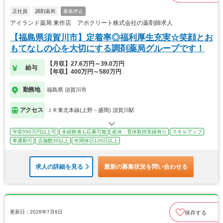
正社員
調剤薬局
募集停止
アイランド薬局 東作店 アポクリート株式会社の薬剤師求人
【福島県須賀川市】定着率◎福利厚生充実☆笑顔とお
もてなしの心を大切にする調剤薬局グループです！
【月収】27.6万円～39.0万円
給与
【年収】400万円～580万円
勤務地
福島県 須賀川市
アクセス
ＪＲ東北本線(上野－盛岡) 須賀川駅
年収550万円以上可
未経験者も応募可能
産休・育休取得実績有り
スキルアップ
車通勤可
店舗数30以上
年間休日120日以上
求人の詳細を見る
最新の募集状況を問い合わせる
更新日：2026年7月6日
保存する