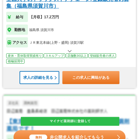
集（福島県須賀川市）
給与
【月収】17.2万円
勤務地
福島県 須賀川市
アクセス
ＪＲ東北本線(上野－盛岡) 須賀川駅
産休・育休取得実績有り
スキルアップ
店舗数30以上
登録販売者の求人
積極採用中
求人の詳細を見る
この求人に興味がある