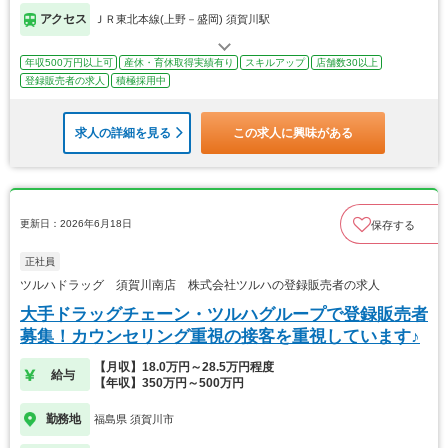
アクセス
ＪＲ東北本線(上野－盛岡) 須賀川駅
年収500万円以上可
産休・育休取得実績有り
スキルアップ
店舗数30以上
登録販売者の求人
積極採用中
求人の詳細を見る
この求人に興味がある
更新日：2026年6月18日
保存する
正社員
ツルハドラッグ 須賀川南店 株式会社ツルハの登録販売者の求人
大手ドラッグチェーン・ツルハグループで登録販売者
募集！カウンセリング重視の接客を重視しています♪
【月収】18.0万円～28.5万円程度
給与
【年収】350万円～500万円
勤務地
福島県 須賀川市