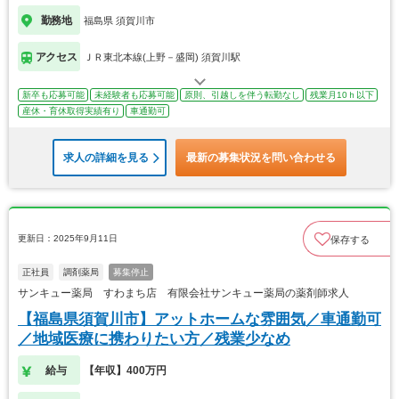
勤務地
福島県 須賀川市
アクセス
ＪＲ東北本線(上野－盛岡) 須賀川駅
新卒も応募可能
未経験者も応募可能
原則、引越しを伴う転勤なし
残業月10ｈ以下
産休・育休取得実績有り
車通勤可
求人の詳細を見る
最新の募集状況を問い合わせる
更新日：2025年9月11日
保存する
正社員
調剤薬局
募集停止
サンキュー薬局 すわまち店 有限会社サンキュー薬局の薬剤師求人
【福島県須賀川市】アットホームな雰囲気／車通勤可
／地域医療に携わりたい方／残業少なめ
給与
【年収】400万円