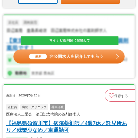
更新日：2026年5月26日
保存する
正社員
病院・クリニック
募集停止
医療法人三愛会 池田記念病院の薬剤師求人
【福島県須賀川市】病院薬剤師／4週7休／託児所あ
り／残業少なめ／車通勤可