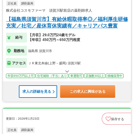
正社員
調剤薬局
株式会社コスモファーマ 須賀川駅前店の薬剤師求人
【福島県須賀川市】有給休暇取得率◎／福利厚生研修
充実／社宅／産休育休実績有／キャリアパス豊富
【月収】29.0万円24歳モデル
給与
【年収】450万円～650万円程度
勤務地
福島県 須賀川市
アクセス
ＪＲ東北本線(上野－盛岡) 須賀川駅
年収650万円以上可
住宅補助（手当）あり
車通勤可
店舗数30以上
積極採用中
求人の詳細を見る
この求人に興味がある
更新日：2026年1月23日
保存する
正社員
調剤薬局