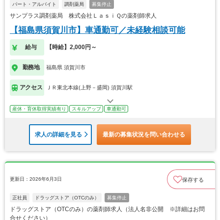
パート・アルバイト
調剤薬局
募集停止
サンプラス調剤薬局 株式会社ＬａｓｉＱの薬剤師求人
【福島県須賀川市】車通勤可／未経験相談可能
給与
【時給】2,000円～
勤務地
福島県 須賀川市
アクセス
ＪＲ東北本線(上野－盛岡) 須賀川駅
産休・育休取得実績有り
スキルアップ
車通勤可
求人の詳細を見る
最新の募集状況を問い合わせる
更新日：2026年6月3日
保存する
正社員
ドラッグストア（OTCのみ）
募集停止
ドラッグストア（OTCのみ）の薬剤師求人（法人名非公開 ※詳細はお問
合せください）