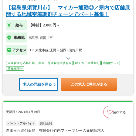
【福島県須賀川市】 マイカー通勤◎／県内で店舗展
開する地域密着調剤チェーンでパート募集！
給与
【時給】2,000円～
勤務地
福島県 須賀川市
アクセス
ＪＲ東北本線(上野－盛岡) 須賀川駅
未経験者も応募可能
産休・育休取得実績有り
駅チカ
車通勤可
店舗数1～9
積極採用中
求人の詳細を見る
この求人に興味がある
更新日：2024年1月19日
保存する
パート・アルバイト
調剤薬局
自由ヶ丘調剤薬局 有限会社竹内ファーマシーの薬剤師求人