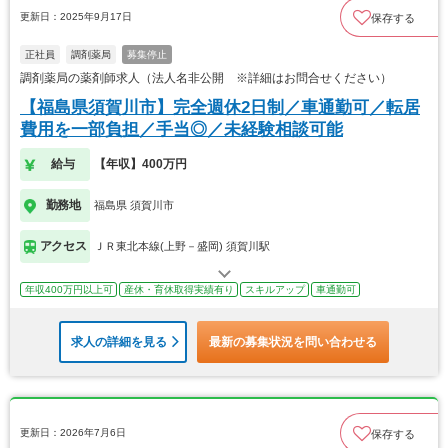
更新日：2025年9月17日
保存する
正社員
調剤薬局
募集停止
調剤薬局の薬剤師求人（法人名非公開 ※詳細はお問合せください）
【福島県須賀川市】完全週休2日制／車通勤可／転居
費用を一部負担／手当◎／未経験相談可能
給与
【年収】400万円
勤務地
福島県 須賀川市
アクセス
ＪＲ東北本線(上野－盛岡) 須賀川駅
年収400万円以上可
産休・育休取得実績有り
スキルアップ
車通勤可
求人の詳細を見る
最新の募集状況を問い合わせる
更新日：2026年7月6日
保存する