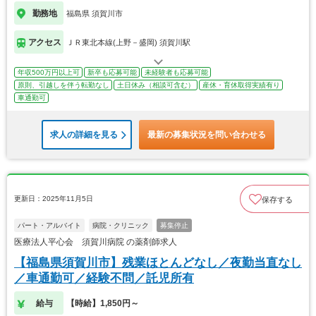
勤務地
福島県 須賀川市
アクセス
ＪＲ東北本線(上野－盛岡) 須賀川駅
年収500万円以上可
新卒も応募可能
未経験者も応募可能
原則、引越しを伴う転勤なし
土日休み（相談可含む）
産休・育休取得実績有り
車通勤可
求人の詳細を見る
最新の募集状況を問い合わせる
更新日：2025年11月5日
保存する
パート・アルバイト
病院・クリニック
募集停止
医療法人平心会 須賀川病院 の薬剤師求人
【福島県須賀川市】残業ほとんどなし／夜勤当直なし
／車通勤可／経験不問／託児所有
給与
【時給】1,850円～