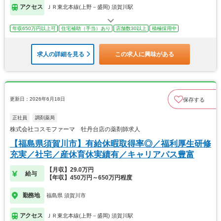
アクセス
ＪＲ東北本線(上野－盛岡) 須賀川駅
年収650万円以上可
住宅補助（手当）あり
店舗数30以上
積極採用中
求人の詳細を見る
この求人に興味がある
更新日：2026年6月18日
保存する
正社員
調剤薬局
株式会社コスモファーマ 牡丹台店の薬剤師求人
【福島県須賀川市】有給休暇取得率◎／福利厚生研修
充実／社宅／産休育休実績有／キャリアパス豊富
【月収】29.0万円
給与
【年収】450万円～650万円程度
勤務地
福島県 須賀川市
アクセス
ＪＲ東北本線(上野－盛岡) 須賀川駅