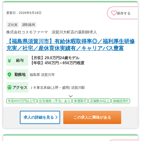
更新日：2026年6月18日
保存する
正社員
調剤薬局
株式会社コスモファーマ 須賀川大町店の薬剤師求人
【福島県須賀川市】有給休暇取得率◎／福利厚生研修
充実／社宅／産休育休実績有／キャリアパス豊富
【月収】29.0万円24歳モデル
給与
【年収】450万円～650万円程度
勤務地
福島県 須賀川市
アクセス
ＪＲ東北本線(上野－盛岡) 須賀川駅
年収650万円以上可
住宅補助（手当）あり
車通勤可
店舗数30以上
積極採用中
求人の詳細を見る
この求人に興味がある