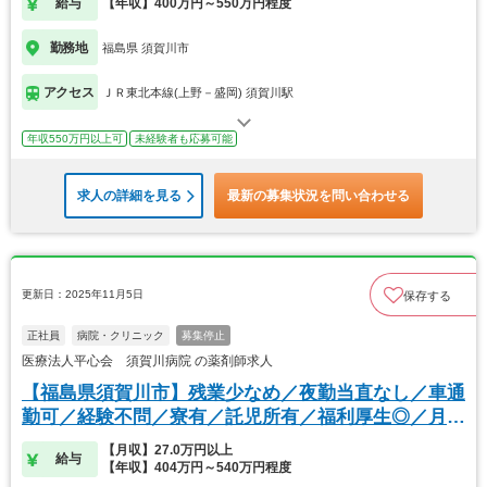
給与
【年収】400万円～550万円程度
勤務地
福島県 須賀川市
アクセス
ＪＲ東北本線(上野－盛岡) 須賀川駅
年収550万円以上可
未経験者も応募可能
求人の詳細を見る
最新の募集状況を問い合わせる
更新日：2025年11月5日
保存する
正社員
病院・クリニック
募集停止
医療法人平心会 須賀川病院 の薬剤師求人
【福島県須賀川市】残業少なめ／夜勤当直なし／車通
勤可／経験不問／寮有／託児所有／福利厚生◎／月9
休
【月収】27.0万円以上
給与
【年収】404万円～540万円程度