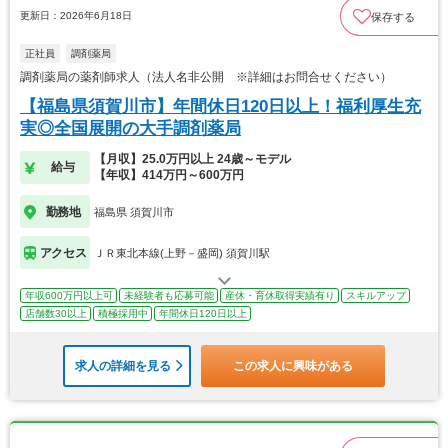
更新日：2026年6月18日
保存する
正社員
調剤薬局
調剤薬局の薬剤師求人（法人名非公開 ※詳細はお問合せください）
【福島県須賀川市】年間休日120日以上！福利厚生充
実◎全国展開の大手調剤薬局
【月収】25.0万円以上 24歳～モデル
給与
【年収】414万円～600万円
勤務地
福島県 須賀川市
アクセス
ＪＲ東北本線(上野－盛岡) 須賀川駅
年収600万円以上可
未経験者も応募可能
産休・育休取得実績有り
スキルアップ
店舗数30以上
積極採用中
年間休日120日以上
求人の詳細を見る
この求人に興味がある