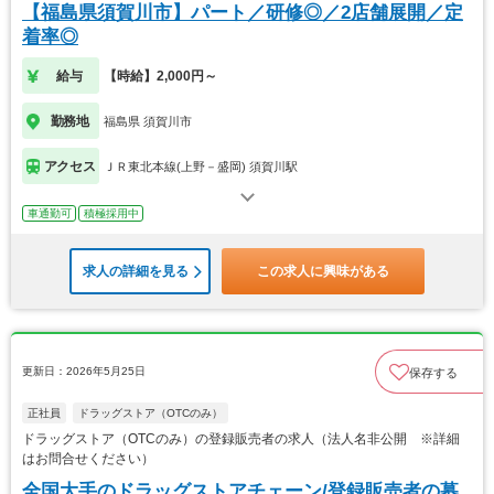
【福島県須賀川市】パート／研修◎／2店舗展開／定
着率◎
給与
【時給】2,000円～
勤務地
福島県 須賀川市
アクセス
ＪＲ東北本線(上野－盛岡) 須賀川駅
車通勤可
積極採用中
求人の詳細を見る
この求人に興味がある
更新日：2026年5月25日
保存する
正社員
ドラッグストア（OTCのみ）
ドラッグストア（OTCのみ）の登録販売者の求人（法人名非公開 ※詳細
はお問合せください）
全国大手のドラッグストアチェーン/登録販売者の募