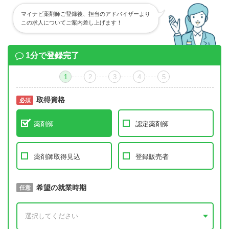
マイナビ薬剤師ご登録後、担当のアドバイザーより
この求人についてご案内差し上げます！
1分で登録完了
1
2
3
4
5
取得資格
必須
必須
薬剤師
認定薬剤師
薬剤師取得見込
登録販売者
取得予定年
希望の就業時期
必須
任意