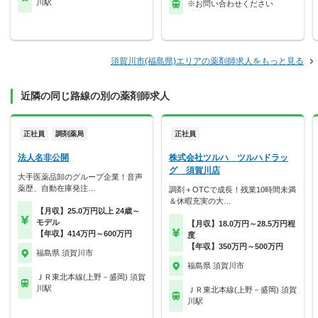
川駅
※お問い合わせください
須賀川市(福島県)エリアの薬剤師求人をもっと見る
近隣の同じ路線の別の薬剤師求人
正社員
調剤薬局
正社員
法人名非公開
株式会社ツルハ ツルハドラッ
グ 須賀川店
大手医薬品卸のグループ企業！音声
薬歴、自動在庫発注…
調剤＋OTCで成長！残業10時間未満
＆休暇充実の大…
【月収】25.0万円以上 24歳～
モデル
【月収】18.0万円～28.5万円程
【年収】414万円～600万円
度
【年収】350万円～500万円
福島県 須賀川市
福島県 須賀川市
ＪＲ東北本線(上野－盛岡) 須賀
川駅
ＪＲ東北本線(上野－盛岡) 須賀
川駅