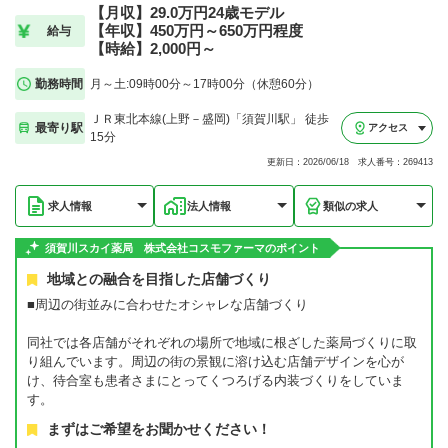
【月収】29.0万円24歳モデル
【年収】450万円～650万円程度
給与
【時給】2,000円～
勤務時間
月～土:09時00分～17時00分（休憩60分）
ＪＲ東北本線(上野－盛岡)「須賀川駅」 徒歩
最寄り駅
アクセス
15分
更新日：2026/06/18 求人番号：269413
求人情報
法人情報
類似の求人
須賀川スカイ薬局 株式会社コスモファーマのポイント
地域との融合を目指した店舗づくり
■周辺の街並みに合わせたオシャレな店舗づくり
同社では各店舗がそれぞれの場所で地域に根ざした薬局づくりに取
り組んでいます。周辺の街の景観に溶け込む店舗デザインを心が
け、待合室も患者さまにとってくつろげる内装づくりをしていま
す。
まずはご希望をお聞かせください！