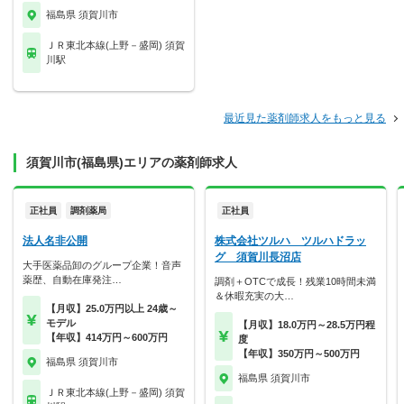
福島県 須賀川市
ＪＲ東北本線(上野－盛岡) 須賀
川駅
最近見た薬剤師求人をもっと見る
須賀川市(福島県)エリアの薬剤師求人
正社員
調剤薬局
正社員
法人名非公開
株式会社ツルハ ツルハドラッ
グ 須賀川長沼店
大手医薬品卸のグループ企業！音声
薬歴、自動在庫発注…
調剤＋OTCで成長！残業10時間未満
＆休暇充実の大…
【月収】25.0万円以上 24歳～
モデル
【月収】18.0万円～28.5万円程
【年収】414万円～600万円
度
【年収】350万円～500万円
福島県 須賀川市
福島県 須賀川市
ＪＲ東北本線(上野－盛岡) 須賀