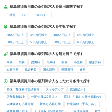
福島県須賀川市の薬剤師求人を雇用形態で探す
正社員
パート・アルバイト
福島県須賀川市の薬剤師求人を年収で探す
300万円以上
350万円以上
400万円以上
450万円以上
500万円以上
550万円以上
600万円以上
650万円以上
福島県須賀川市の薬剤師求人を処方科目で探す
内科
外科
皮膚科
耳鼻科
眼科
小児科
整形外科
心療内科
総合科目
消化器科
循環器科
歯科
福島県須賀川市の薬剤師求人をこだわり条件で探す
産休・育休取得実績有り
スキルアップ
店舗数1～9
店舗数30以上
年間休日120日以上
原則、引越しを伴う転勤なし
未経験者も応募可能
新卒も応募可能
住宅補助（手当）あり
残業月10ｈ以下
土日休み（相談可含む）
管理職候補
駅チカ