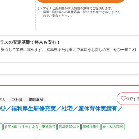
マイナビ薬剤師が求人情報を無料でご提供します。
薬局・病院等への直接応募・問い合わせではありません
のでご安心ください。
ラスの安定基盤で将来も安心！
安心して業務に臨めます。 福島県または東北で薬局をお探しの方、ぜひ一度ご相
保存す
求人
正社員
調剤薬局
◎／福利厚生研修充実／社宅／産休育休実績有／
）
住宅補助（手当）あり
車通勤可
店舗数30以上
積極採用中
夏～秋入職可