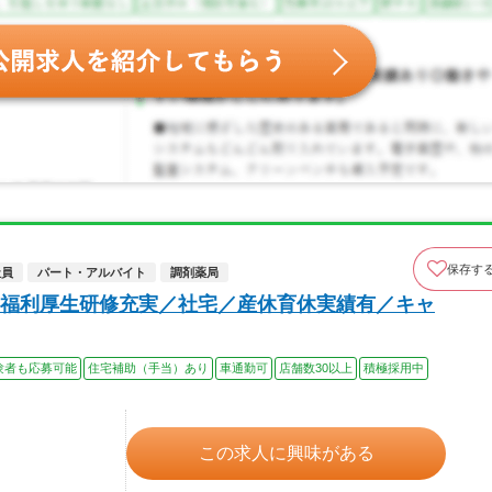
保存す
社員
パート・アルバイト
調剤薬局
福利厚生研修充実／社宅／産休育休実績有／キャ
験者も応募可能
住宅補助（手当）あり
車通勤可
店舗数30以上
積極採用中
この求人に興味がある