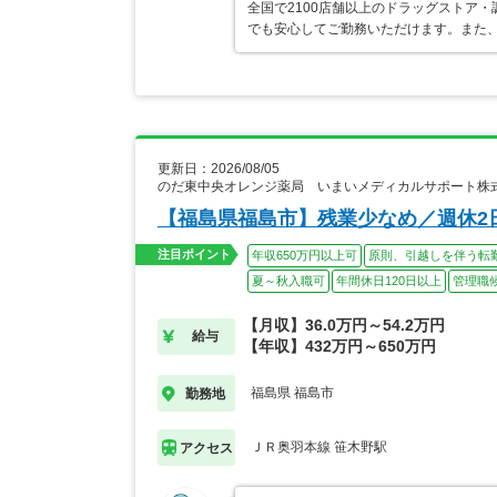
全国で2100店舗以上のドラッグストア
でも安心してご勤務いただけます。また、
更新日：2026/08/05
のだ東中央オレンジ薬局 いまいメディカルサポート株
【福島県福島市】残業少なめ／週休2
注目ポイント
年収650万円以上可
原則、引越しを伴う転
夏～秋入職可
年間休日120日以上
管理職
【月収】36.0万円～54.2万円
給与
【年収】432万円～650万円
福島県 福島市
勤務地
ＪＲ奥羽本線 笹木野駅
アクセス