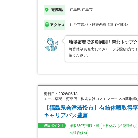
福島県 福島市
勤務地
仙台市営地下鉄東西線 卸町(宮城)駅
アクセス
地域密着で多角展開！東北トップク
教育体制も充実しており、未経験の方でも
談ください。
更新日：2026/06/18
エール薬局 河東店 株式会社コスモファーマの薬剤師
【福島県会津若松市】有給休暇取得率
キャリアパス豊富
注目ポイント
年収650万円以上可
土日休み（相談可含む
管理職候補