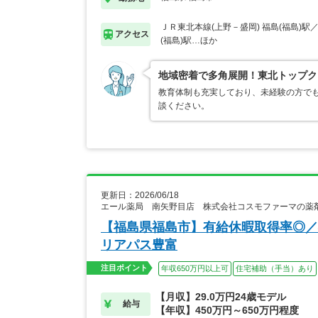
ＪＲ東北本線(上野－盛岡) 福島(福島)駅
アクセス
(福島)駅…ほか
地域密着で多角展開！東北トップク
教育体制も充実しており、未経験の方でも
談ください。
更新日：2026/06/18
エール薬局 南矢野目店 株式会社コスモファーマの薬
【福島県福島市】有給休暇取得率◎／
リアパス豊富
注目ポイント
年収650万円以上可
住宅補助（手当）あり
【月収】29.0万円24歳モデル
給与
【年収】450万円～650万円程度