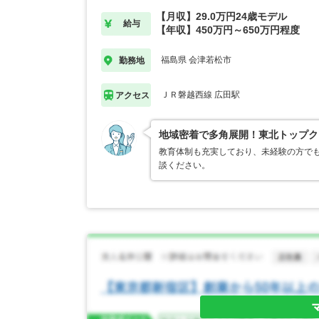
【月収】29.0万円24歳モデル
給与
【年収】450万円～650万円程度
福島県 会津若松市
勤務地
ＪＲ磐越西線 広田駅
アクセス
地域密着で多角展開！東北トップク
教育体制も充実しており、未経験の方でも
談ください。