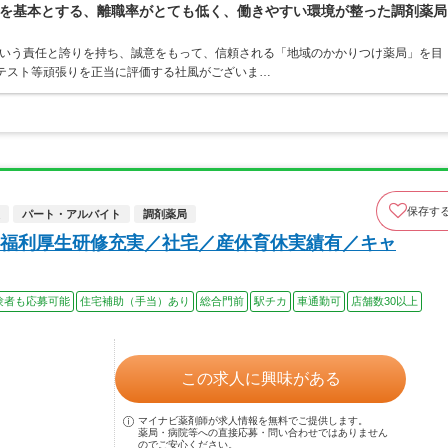
を基本とする、離職率がとても低く、働きやすい環境が整った調剤薬局
という責任と誇りを持ち、誠意をもって、信頼される「地域のかかりつけ薬局」を目
ンテスト等頑張りを正当に評価する社風がございま…
保存す
パート・アルバイト
調剤薬局
福利厚生研修充実／社宅／産休育休実績有／キャ
験者も応募可能
住宅補助（手当）あり
総合門前
駅チカ
車通勤可
店舗数30以上
この求人に興味がある
マイナビ薬剤師が求人情報を無料でご提供します。
薬局・病院等への直接応募・問い合わせではありません
のでご安心ください。