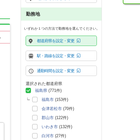
勤務地
いずれか１つの方法で勤務地を選んでください。
る
都道府県を設定・変更
駅・路線を設定・変更
通勤時間を設定・変更
選択された都道府県
福島県
(771件)
福島市
(153件)
会津若松市
(70件)
郡山市
(122件)
いわき市
(132件)
白河市
(27件)