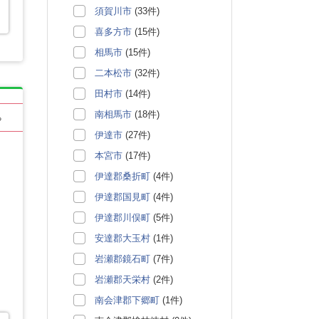
須賀川市
(33件)
喜多方市
(15件)
相馬市
(15件)
二本松市
(32件)
田村市
(14件)
南相馬市
(18件)
る
伊達市
(27件)
本宮市
(17件)
伊達郡桑折町
(4件)
伊達郡国見町
(4件)
伊達郡川俣町
(5件)
安達郡大玉村
(1件)
岩瀬郡鏡石町
(7件)
岩瀬郡天栄村
(2件)
南会津郡下郷町
(1件)