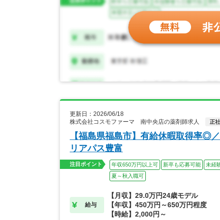
更新日：2026/06/18
株式会社コスモファーマ 南中央店の薬剤師求人
正
【福島県福島市】有給休暇取得率◎／
リアパス豊富
注目ポイント
年収650万円以上可
新卒も応募可能
未経
夏～秋入職可
【月収】29.0万円24歳モデル
【年収】450万円～650万円程度
給与
【時給】2,000円～