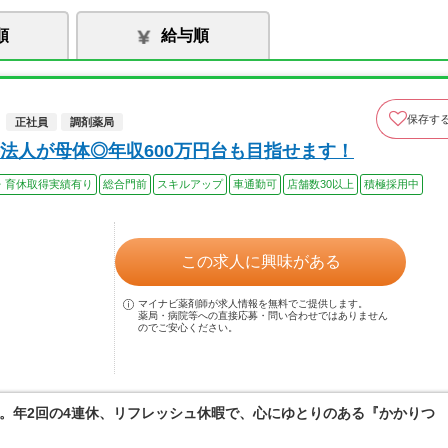
順
給与順
保存す
正社員
調剤薬局
法人が母体◎年収600万円台も目指せます！
・育休取得実績有り
総合門前
スキルアップ
車通勤可
店舗数30以上
積極採用中
この求人に興味がある
マイナビ薬剤師が求人情報を無料でご提供します。
薬局・病院等への直接応募・問い合わせではありません
のでご安心ください。
。年2回の4連休、リフレッシュ休暇で、心にゆとりのある『かかりつ