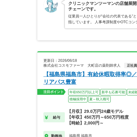
クリニックマンツーマンの店舗展開
チェーンです。
従業員一人ひとりが“会社の代表である”
指しています。 人事考課制度やOTCコ
更新日：2026/06/18
株式会社コスモファーマ 大町店の薬剤師求人
正社員
【福島県福島市】有給休暇取得率◎／
リアパス豊富
注目ポイント
年収650万円以上可
新卒も応募可能
未経
積極採用中
夏～秋入職可
【月収】29.0万円24歳モデル
【年収】450万円～650万円程度
給与
【時給】2,000円～
福島県 福島市
勤務地