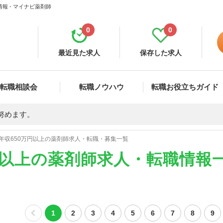
報 - マイナビ薬剤師
0
0
最近見た求人
保存した求人
転職相談会
転職ノウハウ
転職お役立ちガイド
努めます。
年収650万円以上の薬剤師求人・転職・募集一覧
円以上の薬剤師求人・転職情報
1
2
3
4
5
6
7
8
9