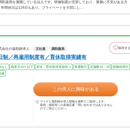
・調剤薬局を展開している法人です。研修制度が充実しており、業務に不安がある方
年間休日は124日もあり。プライベートを大切にし…
保存す
式会社の薬剤師求人
正社員
調剤薬局
日制／再雇用制度有／育休取得実績有
勤なし
残業月10ｈ以下
産休・育休取得実績有り
車通勤可
店舗数10～29
積極採用中
候補
この求人に興味がある
マイナビ薬剤師が求人情報を無料でご提供します。
薬局・病院等への直接応募・問い合わせではありません
のでご安心ください。