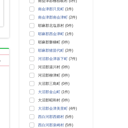
南会津郡檜枝岐村 (0件)
南会津郡只見町
(1件)
南会津郡南会津町
(2件)
耶麻郡北塩原村 (0件)
耶麻郡西会津町
(1件)
耶麻郡磐梯町 (0件)
耶麻郡猪苗代町
(2件)
河沼郡会津坂下町
(7件)
る
河沼郡湯川村 (0件)
河沼郡柳津町 (0件)
大沼郡三島町 (0件)
大沼郡金山町
(1件)
大沼郡昭和村 (0件)
大沼郡会津美里町
(4件)
西白河郡西郷村
(5件)
西白河郡泉崎村
(5件)