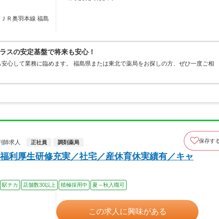
／ＪＲ奥羽本線 福島
ラスの安定基盤で将来も安心！
安心して業務に臨めます。 福島県または東北で薬局をお探しの方、ぜひ一度ご相
保存す
剤師求人
正社員
調剤薬局
福利厚生研修充実／社宅／産休育休実績有／キャ
駅チカ
店舗数30以上
積極採用中
夏～秋入職可
この求人に興味がある