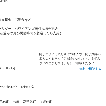
金保険
（見舞金、弔慰金など）
パリゾートハワイアンズ無料入場券支給
を超過かつ月の労働時間を超過したら支給）
同じエリアで似た条件の求人や、同じ路線の
求人なども喜んでご紹介いたします。お悩み
２
やご希望があれば、ぜひご相談ください。
ス・車21分
無料で相談する
:09時00分～12時00分
慶弔休暇 出産・育児休暇 介護休暇