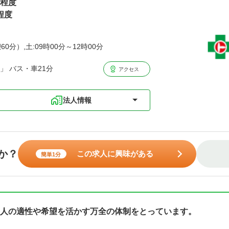
円程度
程度
60分）,土:09時00分～12時00分
」 バス・車21分
アクセス
法人情報
か？
この求人に興味がある
簡単1分
人の適性や希望を活かす万全の体制をとっています。