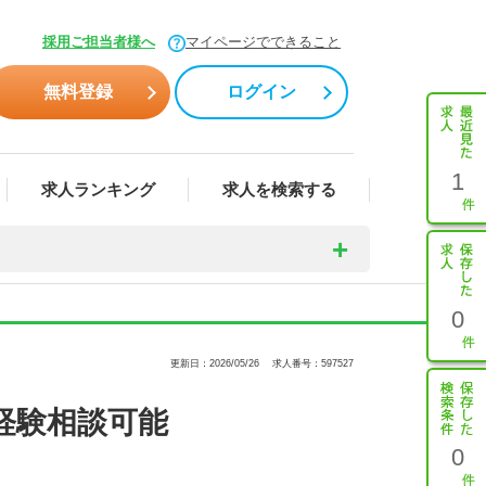
採用ご担当者様へ
マイページでできること
無料登録
ログイン
1
求人ランキング
求人を検索する
0
更新日：2026/05/26
求人番号：597527
経験相談可能
0