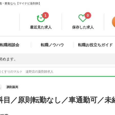
転職・募集なら【マイナビ薬剤師】
1
0
最近見た求人
保存した求人
転職相談会
転職ノウハウ
転職お役立ちガイド
努めます。
社くすりのマルト 遠野店の薬剤師求人
員
調剤薬局
科目／原則転勤なし／車通勤可／未