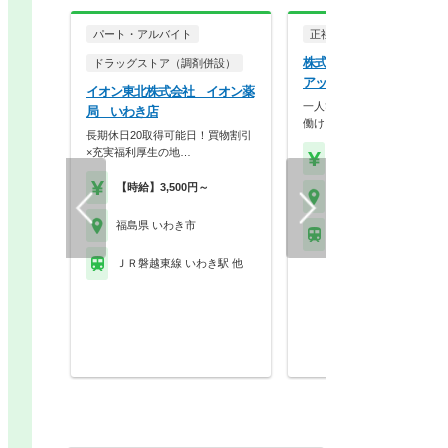
パート・アルバイト
正社員
調剤薬局
株式会社アップルケアネ
ドラッグストア（調剤併設）
アップル薬局 長橋店
イオン東北株式会社 イオン薬
一人ひとりの個性を生かしな
局 いわき店
働ける調剤薬局です。…
長期休日20取得可能日！買物割引
×充実福利厚生の地…
【年収】430万円～60
【時給】3,500円～
福島県 いわき市
福島県 いわき市
ＪＲ磐越東線 いわき駅
ＪＲ磐越東線 いわき駅 他