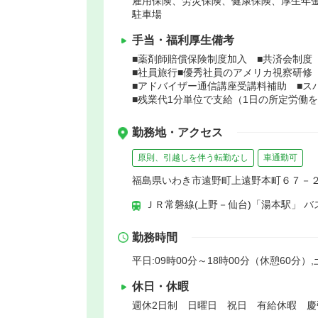
雇用保険、労災保険、健康保険、厚生年
駐車場
手当・福利厚生備考
■薬剤師賠償保険制度加入 ■共済会制度
■社員旅行■優秀社員のアメリカ視察研修
■アドバイザー通信講座受講料補助 ■ス
■残業代1分単位で支給（1日の所定労働
勤務地・アクセス
原則、引越しを伴う転勤なし
車通勤可
福島県いわき市遠野町上遠野本町６７－
ＪＲ常磐線(上野－仙台)「湯本駅」 バ
勤務時間
平日:09時00分～18時00分（休憩60分）,土
休日・休暇
週休2日制 日曜日 祝日 有給休暇 