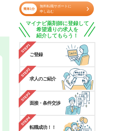
無料転職サポートに
簡単1分
申し込む
マイナビ薬剤師に登録して
希望通りの求人を
紹介してもらう！
STEP1
ご登録
STEP2
求人のご紹介
STEP3
面接・条件交渉
STEP4
転職成功！！