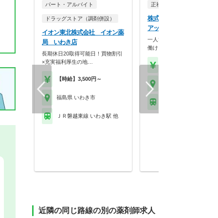
パート・アルバイト
正社員
調剤薬局
株式会社アップルケアネ
ドラッグストア（調剤併設）
アップル薬局 長橋店
イオン東北株式会社 イオン薬
一人ひとりの個性を生かしな
局 いわき店
働ける調剤薬局です。…
長期休日20取得可能日！買物割引
×充実福利厚生の地…
【年収】430万円～60
【時給】3,500円～
福島県 いわき市
福島県 いわき市
ＪＲ磐越東線 いわき駅
ＪＲ磐越東線 いわき駅 他
近隣の同じ路線の別の薬剤師求人