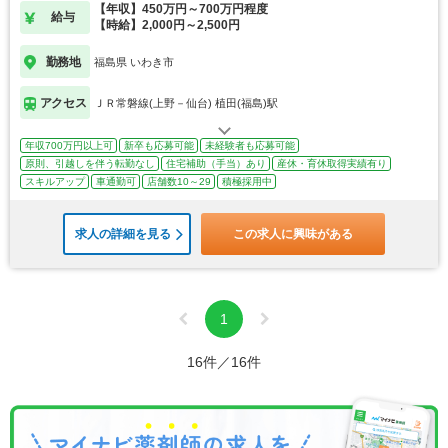
【年収】450万円～700万円程度
給与
【時給】2,000円～2,500円
勤務地
福島県 いわき市
アクセス
ＪＲ常磐線(上野－仙台) 植田(福島)駅
年収700万円以上可
新卒も応募可能
未経験者も応募可能
原則、引越しを伴う転勤なし
住宅補助（手当）あり
産休・育休取得実績有り
スキルアップ
車通勤可
店舗数10～29
積極採用中
求人の詳細を見る
この求人に興味がある
1
16件／16件