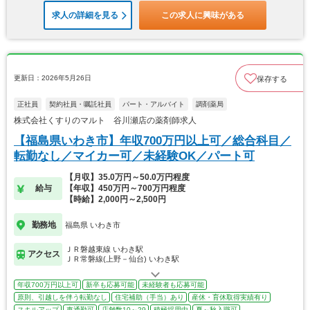
求人の詳細を見る
この求人に興味がある
更新日：2026年5月26日
保存する
正社員
契約社員・嘱託社員
パート・アルバイト
調剤薬局
株式会社くすりのマルト 谷川瀬店の薬剤師求人
【福島県いわき市】年収700万円以上可／総合科目／
転勤なし／マイカー可／未経験OK／パート可
【月収】35.0万円～50.0万円程度
給与
【年収】450万円～700万円程度
【時給】2,000円～2,500円
勤務地
福島県 いわき市
ＪＲ磐越東線 いわき駅
アクセス
ＪＲ常磐線(上野－仙台) いわき駅
年収700万円以上可
新卒も応募可能
未経験者も応募可能
原則、引越しを伴う転勤なし
住宅補助（手当）あり
産休・育休取得実績有り
スキルアップ
車通勤可
店舗数10～29
積極採用中
夏～秋入職可