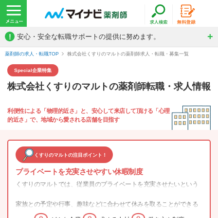
!
安心・安全な転職サポートの提供に努めます。
薬剤師の求人・転職TOP
株式会社くすりのマルトの薬剤師求人・転職・募集一覧
Special
企業特集
株式会社くすりのマルトの薬剤師転職・求人情報
利便性による「物理的近さ」と、安心して来店して頂ける「心理
的近さ」で、地域から愛される店舗を目指す
くすりのマルトの注目ポイント！
プライベートを充実させやすい休暇制度
くすりのマルトでは、従業員のプライベートを充実させたいという
目的から、月に2日、希望する曜日をお休みにできる「指定休制度」
家族との予定や行事、趣味などに合わせて休みを取ることができる
があります。
ほか、有給休暇消化率も高いため、仕事と生活が両立しやすい環境