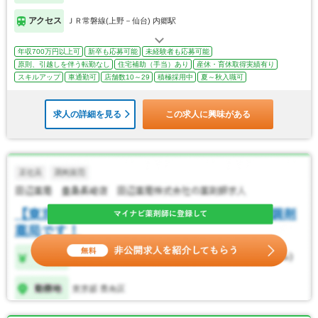
アクセス
ＪＲ常磐線(上野－仙台) 内郷駅
年収700万円以上可
新卒も応募可能
未経験者も応募可能
原則、引越しを伴う転勤なし
住宅補助（手当）あり
産休・育休取得実績有り
スキルアップ
車通勤可
店舗数10～29
積極採用中
夏～秋入職可
求人の詳細を見る
この求人に興味がある