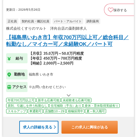
更新日：2026年5月26日
保存する
正社員
契約社員・嘱託社員
パート・アルバイト
調剤薬局
株式会社くすりのマルト 洋向台店の薬剤師求人
【福島県いわき市】年収700万円以上可／総合科目／
転勤なし／マイカー可／未経験OK／パート可
【月収】35.0万円～50.0万円程度
給与
【年収】450万円～700万円程度
【時給】2,000円～2,500円
勤務地
福島県 いわき市
アクセス
※お問い合わせください
年収700万円以上可
新卒も応募可能
未経験者も応募可能
原則、引越しを伴う転勤なし
住宅補助（手当）あり
産休・育休取得実績有り
スキルアップ
車通勤可
店舗数10～29
積極採用中
夏～秋入職可
求人の詳細を見る
この求人に興味がある