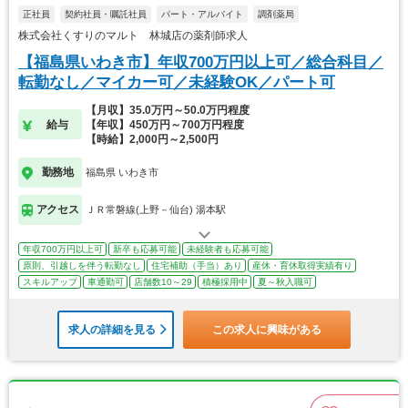
正社員
契約社員・嘱託社員
パート・アルバイト
調剤薬局
株式会社くすりのマルト 林城店の薬剤師求人
【福島県いわき市】年収700万円以上可／総合科目／
転勤なし／マイカー可／未経験OK／パート可
【月収】35.0万円～50.0万円程度
給与
【年収】450万円～700万円程度
【時給】2,000円～2,500円
勤務地
福島県 いわき市
アクセス
ＪＲ常磐線(上野－仙台) 湯本駅
年収700万円以上可
新卒も応募可能
未経験者も応募可能
原則、引越しを伴う転勤なし
住宅補助（手当）あり
産休・育休取得実績有り
スキルアップ
車通勤可
店舗数10～29
積極採用中
夏～秋入職可
求人の詳細を見る
この求人に興味がある