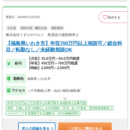
更新日：2024年11月19日
保存する
正社員
契約社員・嘱託社員
調剤薬局
株式会社くすりのマルト 鳥居店の薬剤師求人
【福島県いわき市】年収700万円以上相談可／総合科
目／転勤なし／未経験相談OK
【月収】35.0万円～50.0万円程度
給与
【年収】450万円～700万円程度
【時給】2,000円～2,500円
勤務地
福島県 いわき市
アクセス
ＪＲ常磐線(上野－仙台) 植田(福島)駅
年収700万円以上可
新卒も応募可能
未経験者も応募可能
原則、引越しを伴う転勤なし
住宅補助（手当）あり
産休・育休取得実績有り
スキルアップ
車通勤可
店舗数10～29
積極採用中
求人の詳細を見る
この求人に興味がある