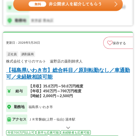
更新日：2026年5月26日
保存する
正社員
調剤薬局
株式会社くすりのマルト 遠野店の薬剤師求人
【福島県いわき市】総合科目／原則転勤なし／車通勤
可／未経験相談可能
【月収】35.0万円～50.0万円程度
給与
【年収】450万円～700万円程度
【時給】2,000円～2,500円
勤務地
福島県 いわき市
アクセス
ＪＲ常磐線(上野－仙台) 湯本駅
年収700万円以上可
新卒も応募可能
未経験者も応募可能