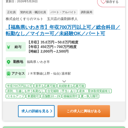
更新日：2026年5月26日
保存する
正社員
契約社員・嘱託社員
パート・アルバイト
調剤薬局
株式会社くすりのマルト 玉川店の薬剤師求人
【福島県いわき市】年収700万円以上可／総合科目／
転勤なし／マイカー可／未経験OK／パート可
【月収】35.0万円～50.0万円程度
給与
【年収】450万円～700万円程度
【時給】2,000円～2,500円
勤務地
福島県 いわき市
アクセス
ＪＲ常磐線(上野－仙台) 湯本駅
年収700万円以上可
新卒も応募可能
未経験者も応募可能
原則、引越しを伴う転勤なし
住宅補助（手当）あり
産休・育休取得実績有り
スキルアップ
車通勤可
店舗数10～29
積極採用中
夏～秋入職可
求人の詳細を見る
この求人に興味がある