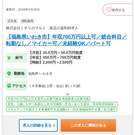
更新日：2026年5月26日
保存する
正社員
調剤薬局
株式会社くすりのマルト 泉店の薬剤師求人
【福島県いわき市】年収700万円以上可／総合科目／
転勤なし／マイカー可／未経験OK／パート可
【月収】35.0万円～50.0万円程度
給与
【年収】450万円～700万円程度
【時給】2,000円～2,500円
勤務地
福島県 いわき市
アクセス
ＪＲ常磐線(上野－仙台) 泉(ＪＲ)駅
年収700万円以上可
新卒も応募可能
未経験者も応募可能
原則、引越しを伴う転勤なし
住宅補助（手当）あり
産休・育休取得実績有り
スキルアップ
駅チカ
車通勤可
店舗数10～29
積極採用中
夏～秋入職可
求人の詳細を見る
この求人に興味がある