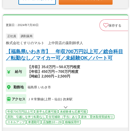
更新日：2024年7月30日
保存する
正社員
調剤薬局
株式会社くすりのマルト 上中田店の薬剤師求人
【福島県いわき市】 年収700万円以上可／総合科目
／転勤なし／マイカー可／未経験OK／パート可
【月収】35.0万円～50.0万円程度
給与
【年収】450万円～700万円程度
【時給】2,000円～2,500円
勤務地
福島県 いわき市
アクセス
ＪＲ常磐線(上野－仙台) 勿来駅
年収700万円以上可
新卒も応募可能
未経験者も応募可能
原則、引越しを伴う転勤なし
住宅補助（手当）あり
産休・育休取得実績有り
スキルアップ
車通勤可
店舗数10～29
積極採用中