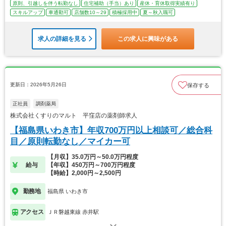
原則、引越しを伴う転勤なし
住宅補助（手当）あり
産休・育休取得実績有り
スキルアップ
車通勤可
店舗数10～29
積極採用中
夏～秋入職可
求人の詳細を見る
この求人に興味がある
更新日：2026年5月26日
保存する
正社員
調剤薬局
株式会社くすりのマルト 平窪店の薬剤師求人
【福島県いわき市】年収700万円以上相談可／総合科
目／原則転勤なし／マイカー可
【月収】35.0万円～50.0万円程度
給与
【年収】450万円～700万円程度
【時給】2,000円～2,500円
勤務地
福島県 いわき市
アクセス
ＪＲ磐越東線 赤井駅