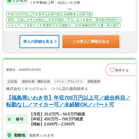
アクセス
ＪＲ常磐線(上野－仙台) いわき駅
年収700万円以上可
新卒も応募可能
未経験者も応募可能
原則、引越しを伴う転勤なし
住宅補助（手当）あり
産休・育休取得実績有り
スキルアップ
駅チカ
車通勤可
店舗数10～29
積極採用中
夏～秋入職可
求人の詳細を見る
この求人に興味がある
更新日：2026年5月26日
保存する
正社員
契約社員・嘱託社員
パート・アルバイト
調剤薬局
株式会社くすりのマルト つづら店の薬剤師求人
【福島県いわき市】年収700万円以上可／総合科目／
転勤なし／マイカー可／未経験OK／パート可
【月収】35.0万円～50.0万円程度
給与
【年収】450万円～700万円程度
【時給】2,000円～2,500円
勤務地
福島県 いわき市