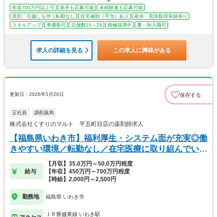
年収700万円以上可
新卒も応募可能
未経験者も応募可能
原則、引越しを伴う転勤なし
住宅補助（手当）あり
産休・育休取得実績有り
スキルアップ
車通勤可
店舗数10～29
積極採用中
夏～秋入職可
求人の詳細を見る
この求人に興味がある
更新日：2026年5月26日
保存する
正社員
調剤薬局
株式会社くすりのマルト 平五町目店の薬剤師求人
【福島県いわき市】福利厚生・システム面が充実◎働
きやすい環境／転勤なし／在宅医療に取り組んでいま
す！
【月収】35.0万円～50.0万円程度
給与
【年収】450万円～700万円程度
【時給】2,000円～2,500円
勤務地
福島県 いわき市
ＪＲ磐越東線 いわき駅