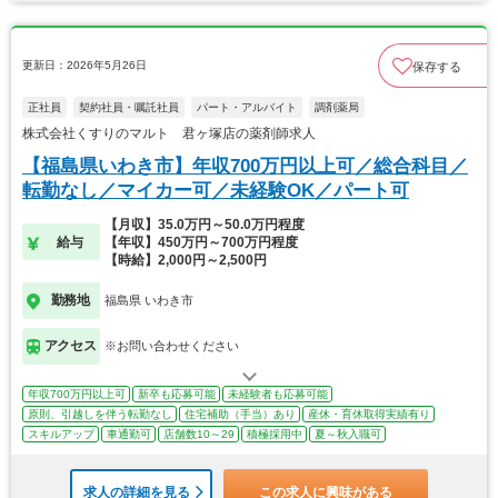
更新日：2026年5月26日
保存する
正社員
契約社員・嘱託社員
パート・アルバイト
調剤薬局
株式会社くすりのマルト 君ヶ塚店の薬剤師求人
【福島県いわき市】年収700万円以上可／総合科目／
転勤なし／マイカー可／未経験OK／パート可
【月収】35.0万円～50.0万円程度
給与
【年収】450万円～700万円程度
【時給】2,000円～2,500円
勤務地
福島県 いわき市
アクセス
※お問い合わせください
年収700万円以上可
新卒も応募可能
未経験者も応募可能
原則、引越しを伴う転勤なし
住宅補助（手当）あり
産休・育休取得実績有り
スキルアップ
車通勤可
店舗数10～29
積極採用中
夏～秋入職可
求人の詳細を見る
この求人に興味がある