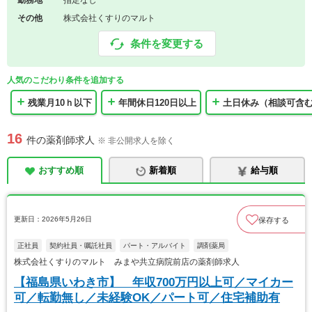
勤務地
指定なし
その他
株式会社くすりのマルト
条件を変更する
人気のこだわり条件を追加する
残業月10ｈ以下
年間休日120日以上
土日休み（相談可含
16
件の薬剤師求人
※ 非公開求人を除く
おすすめ順
新着順
給与順
更新日：2026年5月26日
保存する
正社員
契約社員・嘱託社員
パート・アルバイト
調剤薬局
株式会社くすりのマルト みまや共立病院前店の薬剤師求人
【福島県いわき市】 年収700万円以上可／マイカー
可／転勤無し／未経験OK／パート可／住宅補助有