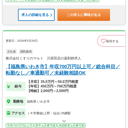
求人の詳細を見る
この求人に興味がある
更新日：2026年5月26日
保存する
正社員
調剤薬局
株式会社くすりのマルト 川原田店の薬剤師求人
【福島県いわき市】年収700万円以上可／総合科目／
転勤なし／車通勤可／未経験相談OK
【月収】35.0万円～50.0万円程度
給与
【年収】450万円～700万円程度
【時給】2,000円～2,500円
勤務地
福島県 いわき市
アクセス
ＪＲ常磐線(上野－仙台) 内郷駅
年収700万円以上可
新卒も応募可能
未経験者も応募可能