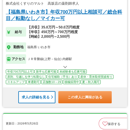
株式会社くすりのマルト 高坂店の薬剤師求人
【福島県いわき市】年収700万円以上相談可／総合科
目／転勤なし／マイカー可
【月収】35.0万円～50.0万円程度
給与
【年収】450万円～700万円程度
【時給】2,000円～2,500円
勤務地
福島県 いわき市
アクセス
ＪＲ常磐線(上野－仙台) 内郷駅
年収700万円以上可
新卒も応募可能
未経験者も応募可能
原則、引越しを伴う転勤なし
住宅補助（手当）あり
産休・育休取得実績有り
スキルアップ
車通勤可
店舗数10～29
積極採用中
夏～秋入職可
求人の詳細を見る
この求人に興味がある
更新日：2026年5月26日
保存する