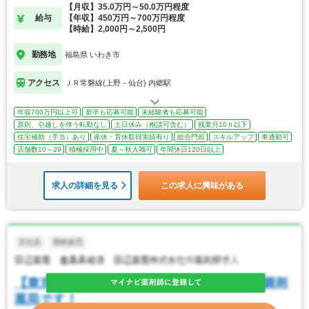
【月収】35.0万円～50.0万円程度
給与
【年収】450万円～700万円程度
【時給】2,000円～2,500円
勤務地
福島県 いわき市
アクセス
ＪＲ常磐線(上野－仙台) 内郷駅
年収700万円以上可
新卒も応募可能
未経験者も応募可能
原則、引越しを伴う転勤なし
土日休み（相談可含む）
残業月10ｈ以下
住宅補助（手当）あり
産休・育休取得実績有り
総合門前
スキルアップ
車通勤可
店舗数10～29
積極採用中
夏～秋入職可
年間休日120日以上
求人の詳細を見る
この求人に興味がある