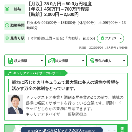
【月収】35.0万円～50.0万円程度
【年収】450万円～700万円程度
給与
【時給】2,000円～2,500円
月火水金:09時00分～18時00分（休憩60分）,土:09時00分～13
勤務時間
時00分
最寄り駅
ＪＲ常磐線(上野－仙台)「内郷駅」 徒歩5分
アクセス
更新日：2026/05/26 求人番号：493088
求人情報
法人情報
類似の求人
キャリアアドバイザーのレポート
能力に応じたカリキュラムで最大限に各人の適性や希望を
活かす万全の体制をとっています。
ドラッグストア事業と調剤薬局事業の2つの軸で、地域の
皆様に幅広くサポートを行っている企業です。調剤・ド
ラッグどちらかの業務に専念できます。
キャリアアドバイザー 薬剤師担当