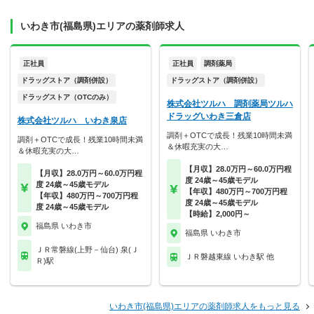
いわき市(福島県)エリアの薬剤師求人
正社員
正社員
調剤薬局
ドラッグストア（調剤併設）
ドラッグストア（調剤併設）
ドラッグストア（OTCのみ）
株式会社ツルハ 調剤薬局ツルハ
ドラッグいわき三倉店
株式会社ツルハ いわき泉店
調剤＋OTCで成長！残業10時間未満
調剤＋OTCで成長！残業10時間未満
＆休暇充実の大…
＆休暇充実の大…
【月収】28.0万円～60.0万円程
【月収】28.0万円～60.0万円程
度 24歳～45歳モデル
度 24歳～45歳モデル
【年収】480万円～700万円程
【年収】480万円～700万円程
度 24歳～45歳モデル
度 24歳～45歳モデル
【時給】2,000円～
福島県 いわき市
福島県 いわき市
ＪＲ常磐線(上野－仙台) 泉(Ｊ
ＪＲ磐越東線 いわき駅 他
Ｒ)駅
いわき市(福島県)エリアの薬剤師求人をもっと見る