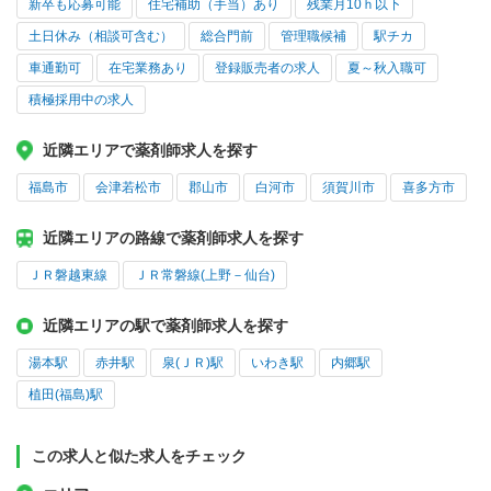
新卒も応募可能
住宅補助（手当）あり
残業月10ｈ以下
土日休み（相談可含む）
総合門前
管理職候補
駅チカ
車通勤可
在宅業務あり
登録販売者の求人
夏～秋入職可
積極採用中の求人
近隣エリアで薬剤師求人を探す
福島市
会津若松市
郡山市
白河市
須賀川市
喜多方市
近隣エリアの路線で薬剤師求人を探す
ＪＲ磐越東線
ＪＲ常磐線(上野－仙台)
近隣エリアの駅で薬剤師求人を探す
湯本駅
赤井駅
泉(ＪＲ)駅
いわき駅
内郷駅
植田(福島)駅
この求人と似た求人をチェック