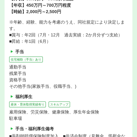
【年収】450万円～700万円程度
【時給】2,000円～2,500円
※年齢、経験、能力を考慮のうえ、同社規定により決定しま
す。
■賞与：年2回（7月・12月 過去実績：2か月分ずつ支給）
■昇給：年1回（6月）
手当
住宅補助（手当）あり
通勤手当
残業手当
資格手当
その他手当(家族手当、役職手当、)
福利厚生
産休・育休取得実績有り
スキルアップ
雇用保険、労災保険、健康保険、厚生年金保険
駐車場
手当・福利厚生備考
■薬剤師賠償保険制度加入 ■共済会制度（見舞金、弔慰金な