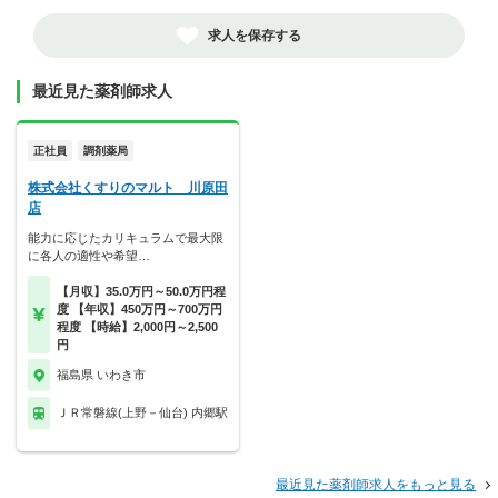
求人を保存する
最近見た薬剤師求人
正社員
調剤薬局
株式会社くすりのマルト 川原田
店
能力に応じたカリキュラムで最大限
に各人の適性や希望…
【月収】35.0万円～50.0万円程
度 【年収】450万円～700万円
程度 【時給】2,000円～2,500
円
福島県 いわき市
ＪＲ常磐線(上野－仙台) 内郷駅
最近見た薬剤師求人をもっと見る