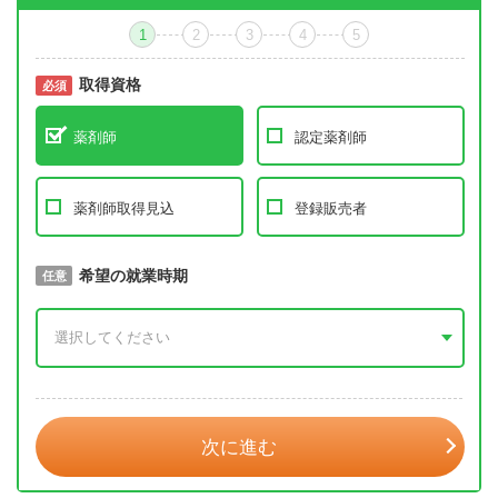
1
2
3
4
5
取得資格
必須
必須
薬剤師
認定薬剤師
薬剤師取得見込
登録販売者
取得予定年
希望の就業時期
必須
任意
年 3月
次に進む