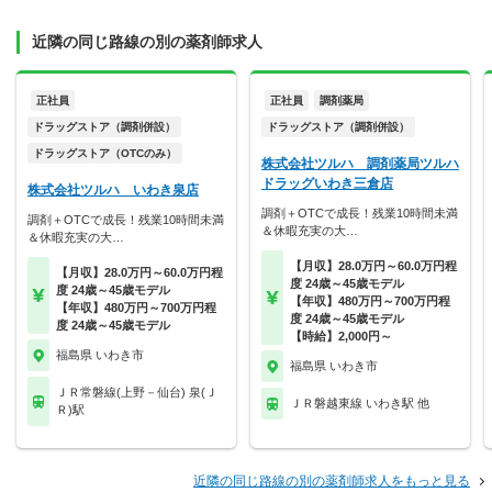
近隣の同じ路線の別の薬剤師求人
正社員
正社員
調剤薬局
ドラッグストア（調剤併設）
ドラッグストア（調剤併設）
ドラッグストア（OTCのみ）
株式会社ツルハ 調剤薬局ツルハ
ドラッグいわき三倉店
株式会社ツルハ いわき泉店
調剤＋OTCで成長！残業10時間未満
調剤＋OTCで成長！残業10時間未満
＆休暇充実の大…
＆休暇充実の大…
【月収】28.0万円～60.0万円程
【月収】28.0万円～60.0万円程
度 24歳～45歳モデル
度 24歳～45歳モデル
【年収】480万円～700万円程
【年収】480万円～700万円程
度 24歳～45歳モデル
度 24歳～45歳モデル
【時給】2,000円～
福島県 いわき市
福島県 いわき市
ＪＲ常磐線(上野－仙台) 泉(Ｊ
ＪＲ磐越東線 いわき駅 他
Ｒ)駅
近隣の同じ路線の別の薬剤師求人をもっと見る