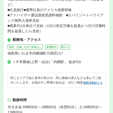
ど）
■社員旅行■優秀社員のアメリカ視察研修
■アドバイザー通信講座受講料補助 ■スパリゾートハワイア
ンズ無料入場券支給
■残業代1分単位で支給（1日の所定労働を超過かつ月の労働時
間を超過したら支給）
勤務地・アクセス
原則、引越しを伴う転勤なし
車通勤可
駅チカ
福島県いわき市内郷綴町川原田117
ＪＲ常磐線(上野－仙台)「内郷駅」 徒歩5分
同じエリアで似た条件の求人や、同じ路線の求人なども喜んでご紹
介いたします。お悩みやご希望があれば、ぜひご相談ください。
無料で相談する
勤務時間
月火水金:09時00分～18時00分（休憩60分）,土:09時00分～
13時00分