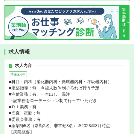
求人情報
求人内容
積極採用中
■科目：内科（消化器内科・循環器内科・呼吸器内科）
■服薬指導：無 今後人数体制そろれば行う予定
■注射業務：有、一本出し、混注
上記業務をローテーション制で行っていただき
■ＤＩ業務：有
■当直・夜勤：無
■委員会業務：有
■薬剤師5名（常勤2名、非常勤3名）※2026年3月時点
【病院概要】