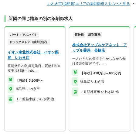
いわき市(福島県)エリアの薬剤師求人をもっと見る
近隣の同じ路線の別の薬剤師求人
パート・アルバイト
正社員
調剤薬局
ドラッグストア（調剤併設）
株式会社アップルケアネット ア
ップル薬局 長橋店
イオン東北株式会社 イオン薬
局 いわき店
一人ひとりの個性を生かしながら働
ける調剤薬局です。…
長期休日20取得可能日！買物割引×
充実福利厚生の地…
【年収】430万円～600万円
【時給】3,500円～
福島県 いわき市
福島県 いわき市
ＪＲ磐越東線 いわき駅 他
ＪＲ磐越東線 いわき駅 他