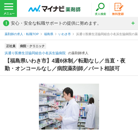
!
安心・安全な転職サポートの提供に努めます。
薬剤師の求人・転職TOP
福島県
いわき市
浜通り医療生活協同組合小名浜生協病院の薬
正社員
病院・クリニック
浜通り医療生活協同組合小名浜生協病院
の薬剤師求人
【福島県いわき市】4週6休制／転勤なし／当直・夜
勤・オンコールなし／病院薬剤師／パート相談可