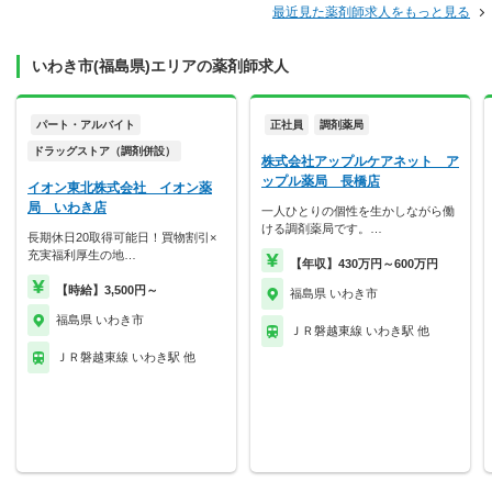
最近見た薬剤師求人をもっと見る
いわき市(福島県)エリアの薬剤師求人
パート・アルバイト
正社員
調剤薬局
ドラッグストア（調剤併設）
株式会社アップルケアネット ア
ップル薬局 長橋店
イオン東北株式会社 イオン薬
局 いわき店
一人ひとりの個性を生かしながら働
ける調剤薬局です。…
長期休日20取得可能日！買物割引×
充実福利厚生の地…
【年収】430万円～600万円
【時給】3,500円～
福島県 いわき市
福島県 いわき市
ＪＲ磐越東線 いわき駅 他
ＪＲ磐越東線 いわき駅 他