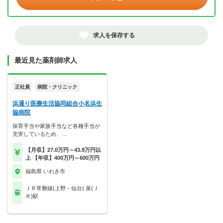
求人を保存する
最近見た薬剤師求人
正社員
病院・クリニック
浜通り医療生活協同組合小名浜生
協病院
保育手当や家族手当など各種手当が
充実しているため、…
【月収】27.0万円～43.9万円以
上 【年収】400万円～600万円
福島県 いわき市
ＪＲ常磐線(上野－仙台) 泉(Ｊ
Ｒ)駅