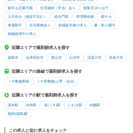
新卒も応募可能
住宅補助（手当）あり
残業月10ｈ以下
土日休み（相談可含む）
総合門前
管理職候補
駅チカ
車通勤可
在宅業務あり
登録販売者の求人
夏～秋入職可
積極採用中の求人
近隣エリアで薬剤師求人を探す
福島市
会津若松市
郡山市
白河市
須賀川市
喜多方市
近隣エリアの路線で薬剤師求人を探す
ＪＲ磐越東線
ＪＲ常磐線(上野－仙台)
近隣エリアの駅で薬剤師求人を探す
湯本駅
赤井駅
泉(ＪＲ)駅
いわき駅
内郷駅
植田(福島)駅
この求人と似た求人をチェック