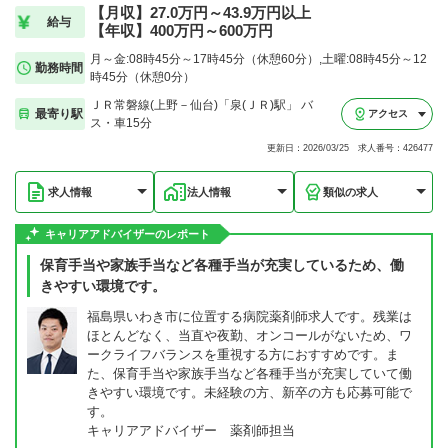
【月収】27.0万円～43.9万円以上
給与
【年収】400万円～600万円
月～金:08時45分～17時45分（休憩60分）,土曜:08時45分～12
勤務時間
時45分（休憩0分）
ＪＲ常磐線(上野－仙台)「泉(ＪＲ)駅」 バ
最寄り駅
アクセス
ス・車15分
更新日：2026/03/25 求人番号：426477
求人情報
法人情報
類似の求人
キャリアアドバイザーのレポート
保育手当や家族手当など各種手当が充実しているため、働
きやすい環境です。
福島県いわき市に位置する病院薬剤師求人です。残業は
ほとんどなく、当直や夜勤、オンコールがないため、ワ
ークライフバランスを重視する方におすすめです。ま
た、保育手当や家族手当など各種手当が充実していて働
きやすい環境です。未経験の方、新卒の方も応募可能で
す。
キャリアアドバイザー 薬剤師担当