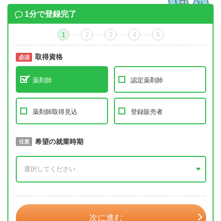
1分で登録完了
1
2
3
4
5
取得資格
必須
必須
薬剤師
認定薬剤師
薬剤師取得見込
登録販売者
取得予定年
希望の就業時期
必須
任意
年 3月
次に進む