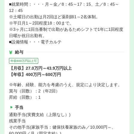
■就業時間：・・・月～金／8：45～17：15、土／8：45～
12：45
※土曜日の出勤は月2回ほど薬剤師1～2名体制。
※平日月1～2回程度18：00まで。
※3ヶ月に1回当番制で出勤があるためシフトで1年に1回程度
日曜か祝日出勤有。
■設備情報・・・電子カルテ
給与
年収600万円以上可
【月収】27.0万円～43.9万円以上
【年収】400万円～600万円
※年齢、経験、能力を考慮のうえ、規定により決定します。
賞与（回数）：2（年2回）
昇給（回数）：1
手当
通勤手当(実費支給（上限なし）)
残業手当
その他手当(家族手当：健保扶養家族のみ／10,000円～、
60,000円／月（固定支給）)