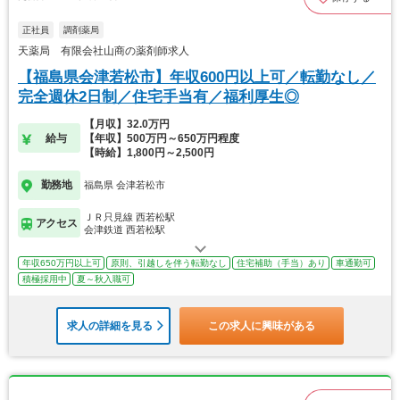
正社員
調剤薬局
天薬局 有限会社山商の薬剤師求人
【福島県会津若松市】年収600円以上可／転勤なし／
完全週休2日制／住宅手当有／福利厚生◎
【月収】32.0万円
給与
【年収】500万円～650万円程度
【時給】1,800円～2,500円
勤務地
福島県 会津若松市
ＪＲ只見線 西若松駅
アクセス
会津鉄道 西若松駅
年収650万円以上可
原則、引越しを伴う転勤なし
住宅補助（手当）あり
車通勤可
積極採用中
夏～秋入職可
求人の詳細を見る
この求人に興味がある