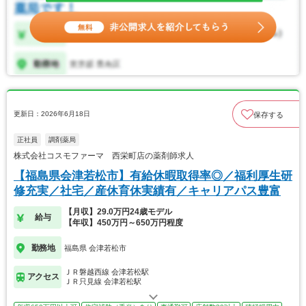
更新日：2026年6月18日
保存する
正社員
調剤薬局
株式会社コスモファーマ 西栄町店の薬剤師求人
【福島県会津若松市】有給休暇取得率◎／福利厚生研
修充実／社宅／産休育休実績有／キャリアパス豊富
【月収】29.0万円24歳モデル
給与
【年収】450万円～650万円程度
勤務地
福島県 会津若松市
ＪＲ磐越西線 会津若松駅
アクセス
ＪＲ只見線 会津若松駅