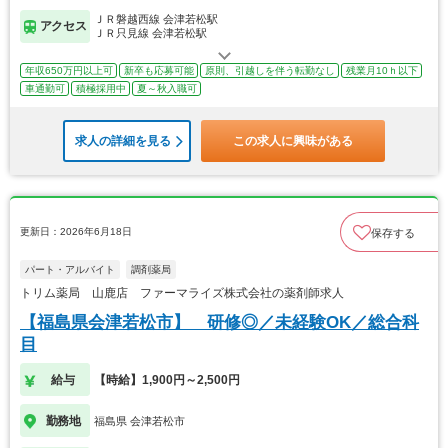
ＪＲ磐越西線 会津若松駅
アクセス
ＪＲ只見線 会津若松駅
年収650万円以上可
新卒も応募可能
原則、引越しを伴う転勤なし
残業月10ｈ以下
車通勤可
積極採用中
夏～秋入職可
求人の詳細を見る
この求人に興味がある
更新日：2026年6月18日
保存する
パート・アルバイト
調剤薬局
トリム薬局 山鹿店 ファーマライズ株式会社の薬剤師求人
【福島県会津若松市】 研修◎／未経験OK／総合科
目
給与
【時給】1,900円～2,500円
勤務地
福島県 会津若松市