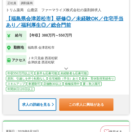
正社員
調剤薬局
トリム薬局 山鹿店 ファーマライズ株式会社の薬剤師求人
【福島県会津若松市】研修◎／未経験OK／住宅手当
あり／福利厚生◎／総合門前
給与
【年収】388万円～550万円
勤務地
福島県 会津若松市
ＪＲ只見線 西若松駅
アクセス
会津鉄道 西若松駅
年収550万円以上可
新卒も応募可能
未経験者も応募可能
原則、引越しを伴う転勤なし
住宅補助（手当）あり
産休・育休取得実績有り
スキルアップ
車通勤可
店舗数30以上
積極採用中
夏～秋入職可
年間休日120日以上
求人の詳細を見る
この求人に興味がある
更新日：2026年6月18日
保存する