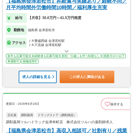
【福島県会津若松市】昇給賞与実績あり／経験不問／
月平均時間外労働時間10時間／福利厚生充実
給与
【月収】30.0万円～41.5万円程度
勤務地
福島県 会津若松市
ＪＲ磐越西線 会津若松駅
アクセス
ＪＲ只見線 会津若松駅
新卒も応募可能
未経験者も応募可能
原則、引越しを伴う転勤なし
残業月10ｈ以下
車通勤可
積極採用中
求人の詳細を見る
この求人に興味がある
更新日：2026年6月18日
保存する
正社員
調剤薬局
ドラッグストア（調剤併設）
調剤薬局ツルハドラッグ会津本町店 株式会社ツルハの薬剤師求人
【福島県会津若松市】高収入相談可／社割有り／残業