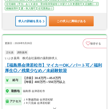
住宅補助（手当）あり
産休・育休取得実績有り
駅チカ
車通勤可
店舗数1～9
積極採用中
夏～秋入職可
在宅業務あり
求人の詳細を見る
この求人に興味がある
更新日：2026年5月26日
保存する
正社員
調剤薬局
いぶき薬局 株式会社薬樹の薬剤師求人
【福島県会津若松市】マイカーOK／パート可／福利
厚生◎／残業少なめ／未経験歓迎
【月収】30.8万円～45.0万円
給与
【年収】400万円～550万円以上
勤務地
福島県 会津若松市
ＪＲ磐越西線 会津若松駅
アクセス
ＪＲ只見線 会津若松駅