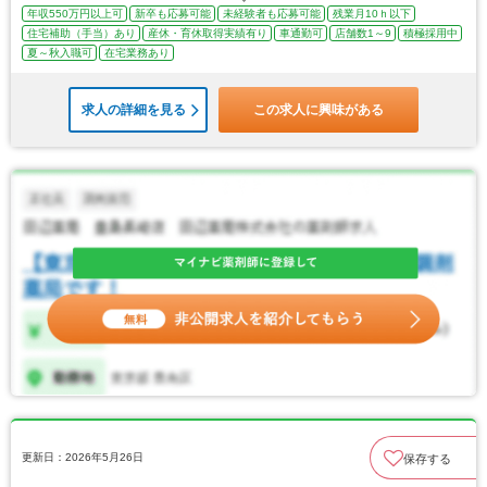
年収550万円以上可
新卒も応募可能
未経験者も応募可能
残業月10ｈ以下
住宅補助（手当）あり
産休・育休取得実績有り
車通勤可
店舗数1～9
積極採用中
夏～秋入職可
在宅業務あり
求人の詳細を見る
この求人に興味がある
更新日：2026年5月26日
保存する