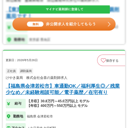
更新日：2026年5月26日
保存する
正社員
調剤薬局
けやき薬局 株式会社会喜の薬剤師求人
【福島県会津若松市】車通勤OK／福利厚生◎／残業
少なめ／未経験相談可能／電子薬歴／在宅有り
【月収】30.8万円～45.0万円以上 モデル
給与
【年収】400万円～550万円以上 モデル
勤務地
福島県 会津若松市
アクセス
ＪＲ只見線 七日町駅