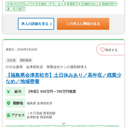
年収650万円以上可
住宅補助（手当）あり
車通勤可
店舗数30以上
積極採用中
夏～秋入職可
求人の詳細を見る
この求人に興味がある
更新日：2026年5月26日
保存する
正社員
調剤薬局
のぞみ薬局 会津若松店 有限会社ケンの薬剤師求人
【福島県会津若松市】土日休みあり／高年収／残業少
なめ／地域密着
給与
【年収】550万円～700万円程度
勤務地
福島県 会津若松市
ＪＲ只見線 西若松駅
アクセス
会津鉄道 西若松駅