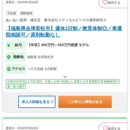
更新日：2026年5月26日
保存する
正社員
調剤薬局
あいあい薬局 城北店 株式会社メディカルピースの薬剤師求人
【福島県会津若松市】週休2日制／教育体制◎／車通
院相談可／原則転勤なし
給与
【年収】400万円～550万円程度 モデル
勤務地
福島県 会津若松市
アクセス
ＪＲ只見線 七日町駅
年収550万円以上可
原則、引越しを伴う転勤なし
駅チカ
車通勤可
積極採用中
夏～秋入職可
求人の詳細を見る
この求人に興味がある
更新日：2026年5月26日
保存する