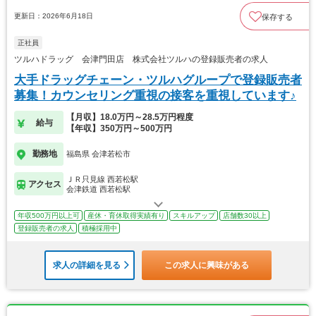
更新日：2026年6月18日
保存する
正社員
ツルハドラッグ 会津門田店 株式会社ツルハの登録販売者の求人
大手ドラッグチェーン・ツルハグループで登録販売者
募集！カウンセリング重視の接客を重視しています♪
【月収】18.0万円～28.5万円程度
給与
【年収】350万円～500万円
勤務地
福島県 会津若松市
ＪＲ只見線 西若松駅
アクセス
会津鉄道 西若松駅
年収500万円以上可
産休・育休取得実績有り
スキルアップ
店舗数30以上
登録販売者の求人
積極採用中
求人の詳細を見る
この求人に興味がある