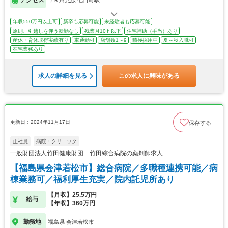
年収550万円以上可
新卒も応募可能
未経験者も応募可能
原則、引越しを伴う転勤なし
残業月10ｈ以下
住宅補助（手当）あり
産休・育休取得実績有り
車通勤可
店舗数1～9
積極採用中
夏～秋入職可
在宅業務あり
求人の詳細を見る
この求人に興味がある
更新日：2024年11月17日
保存する
正社員
病院・クリニック
一般財団法人竹田健康財団 竹田綜合病院の薬剤師求人
【福島県会津若松市】総合病院／多職種連携可能／病
棟業務可／福利厚生充実／院内託児所あり
【月収】25.5万円
給与
【年収】360万円
勤務地
福島県 会津若松市