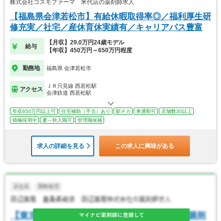
株式会社コスモファーマ 米代店の薬剤師求人
【福島県会津若松市】有給休暇取得率◎／福利厚生研
修充実／社宅／産休育休実績有／キャリアパス豊富
【月収】29.0万円24歳モデル
給与
【年収】450万円～650万円程度
勤務地
福島県 会津若松市
ＪＲ只見線 西若松駅
アクセス
会津鉄道 西若松駅
年収650万円以上可
住宅補助（手当）あり
駅チカ
車通勤可
店舗数30以上
積極採用中
夏～秋入職可
管理職候補
求人の詳細を見る
この求人に興味がある