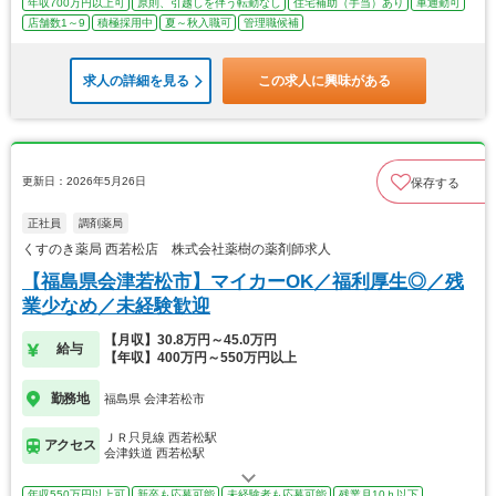
年収700万円以上可
原則、引越しを伴う転勤なし
住宅補助（手当）あり
車通勤可
店舗数1～9
積極採用中
夏～秋入職可
管理職候補
求人の詳細を見る
この求人に興味がある
更新日：2026年5月26日
保存する
正社員
調剤薬局
くすのき薬局 西若松店 株式会社薬樹の薬剤師求人
【福島県会津若松市】マイカーOK／福利厚生◎／残
業少なめ／未経験歓迎
【月収】30.8万円～45.0万円
給与
【年収】400万円～550万円以上
勤務地
福島県 会津若松市
ＪＲ只見線 西若松駅
アクセス
会津鉄道 西若松駅
年収550万円以上可
新卒も応募可能
未経験者も応募可能
残業月10ｈ以下