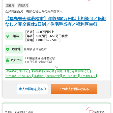
正社員
調剤薬局
会津調剤薬局 有限会社山商の薬剤師求人
【福島県会津若松市】年収600万円以上相談可／転勤
なし／完全週休2日制／住宅手当有／福利厚生◎
【月収】32.0万円以上
給与
【年収】500万円～650万円程度
【時給】1,800円～2,500円
勤務地
福島県 会津若松市
ＪＲ磐越西線 会津若松駅
アクセス
ＪＲ只見線 会津若松駅
年収650万円以上可
未経験者も応募可能
原則、引越しを伴う転勤なし
住宅補助（手当）あり
車通勤可
積極採用中
夏～秋入職可
在宅業務あり
求人の詳細を見る
この求人に興味がある
更新日：2026年5月26日
保存する