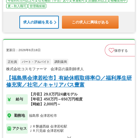
年収650万円以上可
住宅補助（手当）あり
車通勤可
店舗数30以上
積極採用中
夏～秋入職可
管理職候補
求人の詳細を見る
この求人に興味がある
更新日：2026年6月18日
保存する
正社員
パート・アルバイト
調剤薬局
株式会社コスモファーマ 会津店の薬剤師求人
【福島県会津若松市】有給休暇取得率◎／福利厚生研
修充実／社宅／キャリアパス豊富
【月収】29.0万円24歳モデル
給与
【年収】450万円～650万円程度
【時給】2,000円～
勤務地
福島県 会津若松市
ＪＲ磐越西線 会津若松駅
アクセス
ＪＲ只見線 会津若松駅