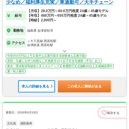
少なめ／福利厚生充実／車通勤可／大手チェーン
【月収】28.0万円～60.0万円程度 24歳～45歳モデル
給与
【年収】480万円～650万円程度 24歳～45歳モデル
【時給】2,000円～
勤務地
福島県 会津若松市
ＪＲ只見線 西若松駅
アクセス
会津鉄道 西若松駅
年収650万円以上可
新卒も応募可能
未経験者も応募可能
原則、引越しを伴う転勤なし
残業月10ｈ以下
住宅補助（手当）あり
産休・育休取得実績有り
スキルアップ
車通勤可
店舗数30以上
積極採用中
夏～秋入職可
求人の詳細を見る
この求人に興味がある
更新日：2026年6月18日
保存する
正社員
調剤薬局