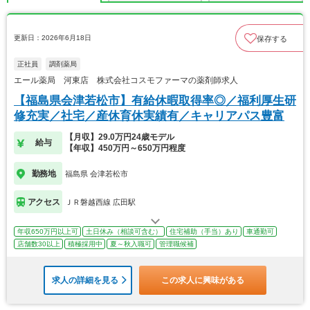
更新日：2026年6月18日
保存する
正社員
調剤薬局
エール薬局 河東店 株式会社コスモファーマの薬剤師求人
【福島県会津若松市】有給休暇取得率◎／福利厚生研
修充実／社宅／産休育休実績有／キャリアパス豊富
【月収】29.0万円24歳モデル
給与
【年収】450万円～650万円程度
勤務地
福島県 会津若松市
アクセス
ＪＲ磐越西線 広田駅
年収650万円以上可
土日休み（相談可含む）
住宅補助（手当）あり
車通勤可
店舗数30以上
積極採用中
夏～秋入職可
管理職候補
求人の詳細を見る
この求人に興味がある