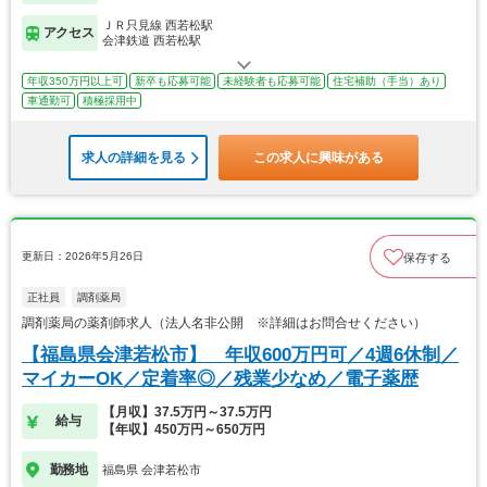
ＪＲ只見線 西若松駅
アクセス
会津鉄道 西若松駅
年収350万円以上可
新卒も応募可能
未経験者も応募可能
住宅補助（手当）あり
車通勤可
積極採用中
求人の詳細を見る
この求人に興味がある
更新日：2026年5月26日
保存する
正社員
調剤薬局
調剤薬局の薬剤師求人（法人名非公開 ※詳細はお問合せください）
【福島県会津若松市】 年収600万円可／4週6休制／
マイカーOK／定着率◎／残業少なめ／電子薬歴
【月収】37.5万円～37.5万円
給与
【年収】450万円～650万円
勤務地
福島県 会津若松市