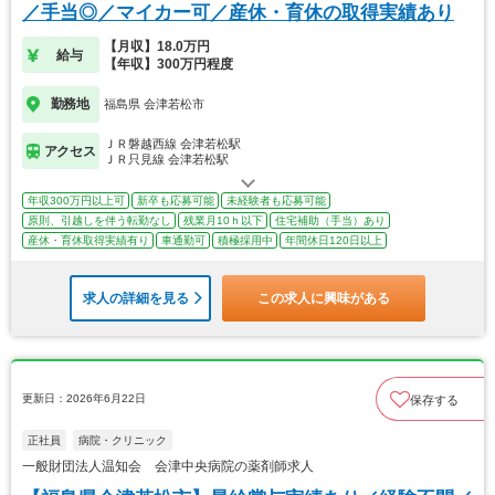
／手当◎／マイカー可／産休・育休の取得実績あり
【月収】18.0万円
給与
【年収】300万円程度
勤務地
福島県 会津若松市
ＪＲ磐越西線 会津若松駅
アクセス
ＪＲ只見線 会津若松駅
年収300万円以上可
新卒も応募可能
未経験者も応募可能
原則、引越しを伴う転勤なし
残業月10ｈ以下
住宅補助（手当）あり
産休・育休取得実績有り
車通勤可
積極採用中
年間休日120日以上
求人の詳細を見る
この求人に興味がある
更新日：2026年6月22日
保存する
正社員
病院・クリニック
一般財団法人温知会 会津中央病院の薬剤師求人