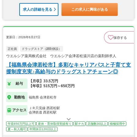
求人の詳細を見る
この求人に興味がある
更新日：2026年6月27日
保存する
正社員
ドラッグストア（調剤併設）
ウエルシア薬局株式会社 ウエルシア会津若松湯川店の薬剤師求人
【福島県会津若松市】多彩なキャリアパスと子育て支
援制度充実♪高給与のドラッグストアチェーン◎
【月収】33.5万円
給与
【年収】515万円～650万円
勤務地
福島県 会津若松市
ＪＲ只見線 西若松駅
アクセス
会津鉄道 西若松駅
年収650万円以上可
産休・育休取得実績有り
駅チカ
店舗数30以上
積極採用中
夏～秋入職可
年間休日120日以上