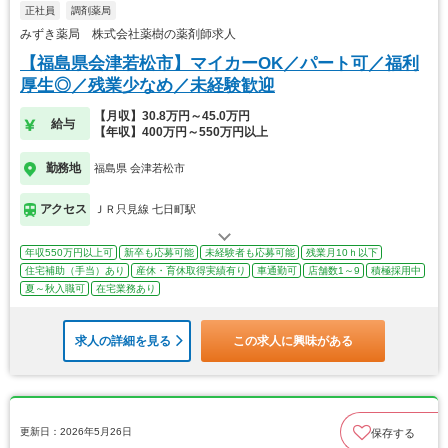
正社員
調剤薬局
みずき薬局 株式会社薬樹の薬剤師求人
【福島県会津若松市】マイカーOK／パート可／福利
厚生◎／残業少なめ／未経験歓迎
【月収】30.8万円～45.0万円
給与
【年収】400万円～550万円以上
勤務地
福島県 会津若松市
アクセス
ＪＲ只見線 七日町駅
年収550万円以上可
新卒も応募可能
未経験者も応募可能
残業月10ｈ以下
住宅補助（手当）あり
産休・育休取得実績有り
車通勤可
店舗数1～9
積極採用中
夏～秋入職可
在宅業務あり
求人の詳細を見る
この求人に興味がある
更新日：2026年5月26日
保存する