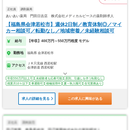
正社員
調剤薬局
あいあい薬局 門田日吉店 株式会社メディカルピースの薬剤師求人
【福島県会津若松市】週休2日制／教育体制◎／マイ
カー相談可／転勤なし／地域密着／未経験相談可
給与
【年収】400万円～550万円程度 モデル
勤務地
福島県 会津若松市
ＪＲ只見線 西若松駅
アクセス
会津鉄道 西若松駅
年収550万円以上可
未経験者も応募可能
原則、引越しを伴う転勤なし
残業月10ｈ以下
車通勤可
積極採用中
夏～秋入職可
在宅業務あり
求人の詳細を見る
この求人に興味がある