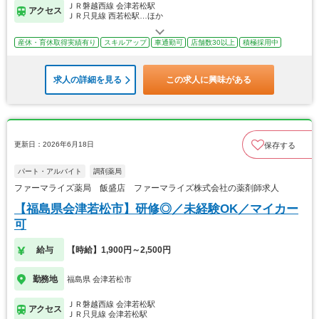
ＪＲ磐越西線 会津若松駅
アクセス
ＪＲ只見線 西若松駅…ほか
産休・育休取得実績有り
スキルアップ
車通勤可
店舗数30以上
積極採用中
求人の詳細を見る
この求人に興味がある
更新日：2026年6月18日
保存する
パート・アルバイト
調剤薬局
ファーマライズ薬局 飯盛店 ファーマライズ株式会社の薬剤師求人
【福島県会津若松市】研修◎／未経験OK／マイカー
可
給与
【時給】1,900円～2,500円
勤務地
福島県 会津若松市
ＪＲ磐越西線 会津若松駅
アクセス
ＪＲ只見線 会津若松駅