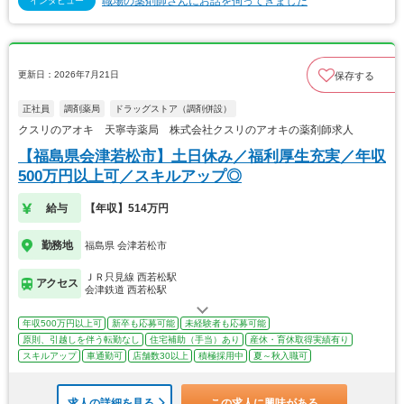
職場の薬剤師さんにお話を伺ってきました
インタビュー
更新日：2026年7月21日
保存する
正社員
調剤薬局
ドラッグストア（調剤併設）
クスリのアオキ 天寧寺薬局 株式会社クスリのアオキの薬剤師求人
【福島県会津若松市】土日休み／福利厚生充実／年収
500万円以上可／スキルアップ◎
給与
【年収】514万円
勤務地
福島県 会津若松市
ＪＲ只見線 西若松駅
アクセス
会津鉄道 西若松駅
年収500万円以上可
新卒も応募可能
未経験者も応募可能
原則、引越しを伴う転勤なし
住宅補助（手当）あり
産休・育休取得実績有り
スキルアップ
車通勤可
店舗数30以上
積極採用中
夏～秋入職可
求人の詳細を見る
この求人に興味がある