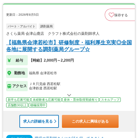
更新日：2026年8月5日
保存する
パート・アルバイト
調剤薬局
さくら薬局 会津山鹿店 クラフト株式会社の薬剤師求人
【福島県会津若松市】研修制度・福利厚生充実◎全国
各地に展開する調剤薬局グループ☆
給与
【時給】2,000円～2,200円
勤務地
福島県 会津若松市
ＪＲ只見線 西若松駅
アクセス
会津鉄道 西若松駅
新卒も応募可能
未経験者も応募可能
産休・育休取得実績有り
スキルアップ
店舗数30以上
積極採用中
求人の詳細を見る
この求人に興味がある