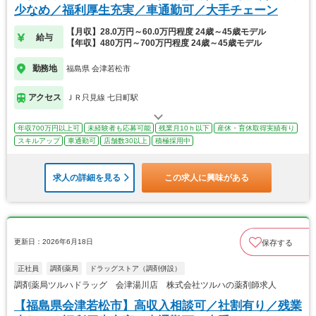
少なめ／福利厚生充実／車通勤可／大手チェーン
【月収】28.0万円～60.0万円程度 24歳～45歳モデル
給与
【年収】480万円～700万円程度 24歳～45歳モデル
勤務地
福島県 会津若松市
アクセス
ＪＲ只見線 七日町駅
年収700万円以上可
未経験者も応募可能
残業月10ｈ以下
産休・育休取得実績有り
スキルアップ
車通勤可
店舗数30以上
積極採用中
求人の詳細を見る
この求人に興味がある
更新日：2026年6月18日
保存する
正社員
調剤薬局
ドラッグストア（調剤併設）
調剤薬局ツルハドラッグ 会津湯川店 株式会社ツルハの薬剤師求人
【福島県会津若松市】高収入相談可／社割有り／残業