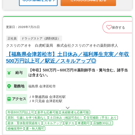
更新日：2026年7月21日
保存する
正社員
ドラッグストア（調剤併設）
クスリのアオキ 白虎町薬局 株式会社クスリのアオキの薬剤師求人
【福島県会津若松市】土日休み／福利厚生充実／年収
500万円以上可／駅近／スキルアップ◎
【年収】500万円～600万円※薬剤師手当・賞与含む。諸手当
給与
は含まない。
勤務地
福島県 会津若松市
ＪＲ磐越西線 会津若松駅
アクセス
ＪＲ只見線 会津若松駅
年収600万円以上可
新卒も応募可能
未経験者も応募可能
原則、引越しを伴う転勤なし
土日休み（相談可含む）
住宅補助（手当）あり
産休・育休取得実績有り
スキルアップ
駅チカ
車通勤可
店舗数30以上
積極採用中
夏～秋入職可