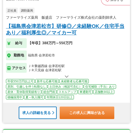
正社員
調剤薬局
ファーマライズ薬局 飯盛店 ファーマライズ株式会社の薬剤師求人
【福島県会津若松市】研修◎／未経験OK／住宅手当
あり／福利厚生◎／マイカー可
給与
【年収】388万円～550万円
勤務地
福島県 会津若松市
ＪＲ磐越西線 会津若松駅
アクセス
ＪＲ只見線 会津若松駅
年収550万円以上可
新卒も応募可能
未経験者も応募可能
原則、引越しを伴う転勤なし
土日休み（相談可含む）
住宅補助（手当）あり
産休・育休取得実績有り
総合門前
スキルアップ
車通勤可
店舗数30以上
積極採用中
夏～秋入職可
年間休日120日以上
求人の詳細を見る
この求人に興味がある