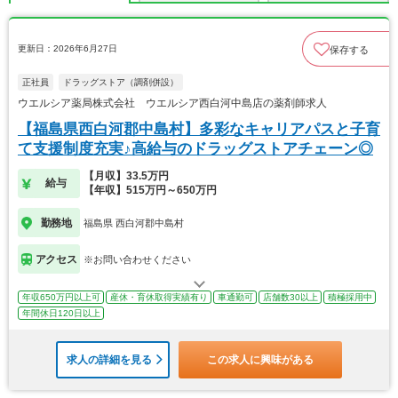
更新日：2026年6月27日
保存する
正社員
ドラッグストア（調剤併設）
ウエルシア薬局株式会社 ウエルシア西白河中島店の薬剤師求人
【福島県西白河郡中島村】多彩なキャリアパスと子育
て支援制度充実♪高給与のドラッグストアチェーン◎
【月収】33.5万円
給与
【年収】515万円～650万円
勤務地
福島県 西白河郡中島村
アクセス
※お問い合わせください
年収650万円以上可
産休・育休取得実績有り
車通勤可
店舗数30以上
積極採用中
年間休日120日以上
求人の詳細を見る
この求人に興味がある