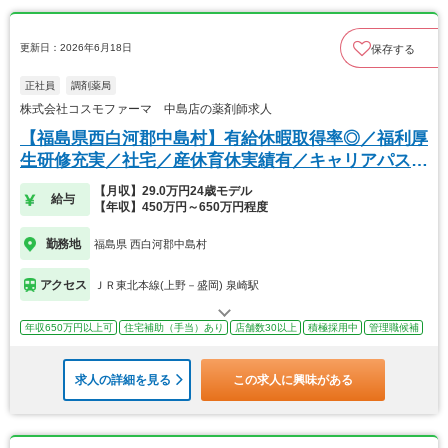
更新日：2026年6月18日
保存する
正社員
調剤薬局
株式会社コスモファーマ 中島店の薬剤師求人
【福島県西白河郡中島村】有給休暇取得率◎／福利厚
生研修充実／社宅／産休育休実績有／キャリアパス豊
富
【月収】29.0万円24歳モデル
給与
【年収】450万円～650万円程度
勤務地
福島県 西白河郡中島村
アクセス
ＪＲ東北本線(上野－盛岡) 泉崎駅
年収650万円以上可
住宅補助（手当）あり
店舗数30以上
積極採用中
管理職候補
求人の詳細を見る
この求人に興味がある