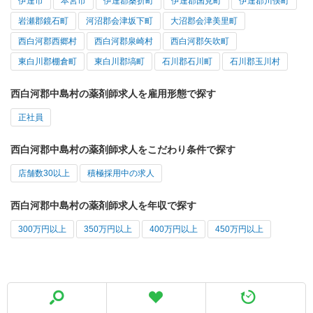
伊達市
本宮市
伊達郡桑折町
伊達郡国見町
伊達郡川俣町
岩瀬郡鏡石町
河沼郡会津坂下町
大沼郡会津美里町
西白河郡西郷村
西白河郡泉崎村
西白河郡矢吹町
東白川郡棚倉町
東白川郡塙町
石川郡石川町
石川郡玉川村
西白河郡中島村の薬剤師求人を雇用形態で探す
正社員
西白河郡中島村の薬剤師求人をこだわり条件で探す
店舗数30以上
積極採用中の求人
西白河郡中島村の薬剤師求人を年収で探す
300万円以上
350万円以上
400万円以上
450万円以上