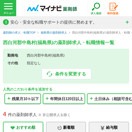
!
安心・安全な転職サポートの提供に努めます。
薬剤師の求人・転職TOP
福島県の薬剤師求人
西白河郡中島村(福島県)の薬剤師求人・転職
西白河郡中島村(福島県)の薬剤師求人・転職情報一覧
勤務地
西白河郡中島村(福島県)
その他
指定なし
条件を変更する
人気のこだわり条件を追加する
残業月10ｈ以下
年間休日120日以上
土日休み（相談可含
4
件の薬剤師求人
※ 非公開求人を除く
おすすめ順
新着順
給与順