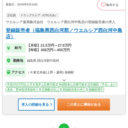
更新日：2026年6月18日
保存する
正社員
ドラッグストア（OTCのみ）
ウエルシア薬局株式会社 ウエルシア西白河中島店の登録販売者の求人
登録販売者（福島県西白河郡／ウエルシア西白河中島
店）
【月収】21.5万円～27.0万円
給与
【年収】308万円～450万円
勤務地
福島県 西白河郡中島村
アクセス
ＪＲ東北本線(上野－盛岡) 泉崎駅
年収450万円以上可
新卒も応募可能
未経験者も応募可能
住宅補助（手当）あり
産休・育休取得実績有り
店舗数30以上
登録販売者の求人
積極採用中
求人の詳細を見る
この求人に興味がある