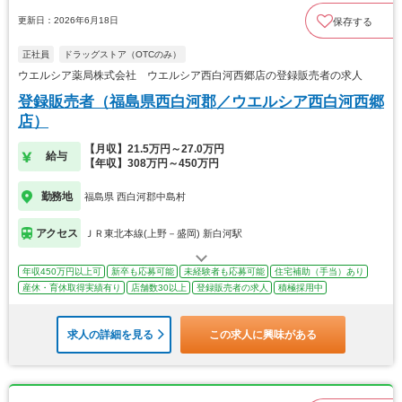
更新日：2026年6月18日
保存する
正社員
ドラッグストア（OTCのみ）
ウエルシア薬局株式会社 ウエルシア西白河西郷店の登録販売者の求人
登録販売者（福島県西白河郡／ウエルシア西白河西郷
店）
【月収】21.5万円～27.0万円
給与
【年収】308万円～450万円
勤務地
福島県 西白河郡中島村
アクセス
ＪＲ東北本線(上野－盛岡) 新白河駅
年収450万円以上可
新卒も応募可能
未経験者も応募可能
住宅補助（手当）あり
産休・育休取得実績有り
店舗数30以上
登録販売者の求人
積極採用中
求人の詳細を見る
この求人に興味がある