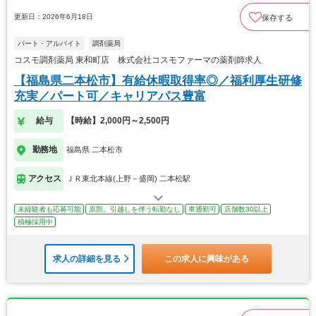
更新日：2026年6月18日
保存する
パート・アルバイト
調剤薬局
コスモ調剤薬局 東和町店 株式会社コスモファーマの薬剤師求人
【福島県二本松市】有給休暇取得率◎／福利厚生研修
充実／パート可／キャリアパス豊富
給与
【時給】2,000円～2,500円
勤務地
福島県 二本松市
アクセス
ＪＲ東北本線(上野－盛岡) 二本松駅
未経験者も応募可能
原則、引越しを伴う転勤なし
車通勤可
店舗数30以上
積極採用中
求人の詳細を見る
この求人に興味がある