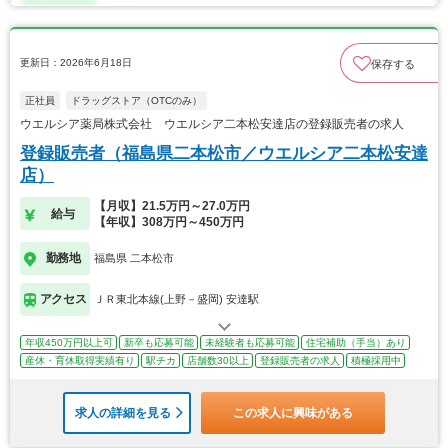
更新日：2026年6月18日
保存する
正社員
ドラッグストア（OTCのみ）
ウエルシア薬局株式会社 ウエルシア二本松安達店の登録販売者の求人
登録販売者（福島県二本松市／ウエルシア二本松安達
店）
【月収】21.5万円～27.0万円
給与
【年収】308万円～450万円
勤務地
福島県 二本松市
アクセス
ＪＲ東北本線(上野－盛岡) 安達駅
年収450万円以上可
新卒も応募可能
未経験者も応募可能
住宅補助（手当）あり
産休・育休取得実績有り
駅チカ
店舗数30以上
登録販売者の求人
積極採用中
求人の詳細を見る
この求人に興味がある