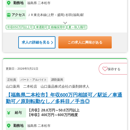
勤務地
福島県 二本松市
アクセス
ＪＲ東北本線(上野－盛岡) 杉田(福島)駅
年収650万円以上可
車通勤可
積極採用中
夏～秋入職可
求人の詳細を見る
この求人に興味がある
更新日：2026年5月21日
保存する
正社員
パート・アルバイト
調剤薬局
山口薬局 二本松店 山口薬品株式会社の薬剤師求人
【福島県二本松市】年収600万円相談可／駅近／車通
勤可／原則転勤なし／多科目／手当◎
【月収】28.0万円～50.0万円以上
給与
【年収】400万円～600万円程度
勤務地
福島県 二本松市