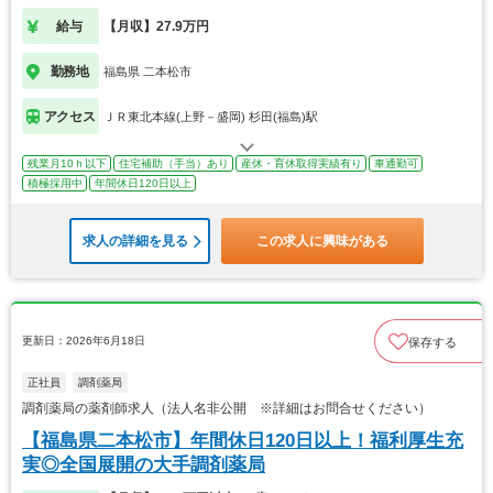
給与
【月収】27.9万円
勤務地
福島県 二本松市
アクセス
ＪＲ東北本線(上野－盛岡) 杉田(福島)駅
残業月10ｈ以下
住宅補助（手当）あり
産休・育休取得実績有り
車通勤可
積極採用中
年間休日120日以上
求人の詳細を見る
この求人に興味がある
更新日：2026年6月18日
保存する
正社員
調剤薬局
調剤薬局の薬剤師求人（法人名非公開 ※詳細はお問合せください）
【福島県二本松市】年間休日120日以上！福利厚生充
実◎全国展開の大手調剤薬局