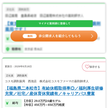
更新日：2026年6月18日
保存する
正社員
調剤薬局
コスモ調剤薬局 西池店 株式会社コスモファーマの薬剤師求人
【福島県二本松市】有給休暇取得率◎／福利厚生研修
充実／社宅／産休育休実績有／キャリアパス豊富
【月収】29.0万円24歳モデル
給与
【年収】450万円～650万円程度