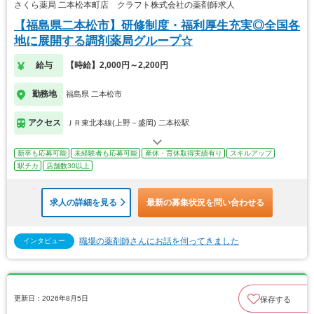
さくら薬局 二本松本町店 クラフト株式会社の薬剤師求人
【福島県二本松市】研修制度・福利厚生充実◎全国各
地に展開する調剤薬局グループ☆
給与
【時給】2,000円～2,200円
勤務地
福島県 二本松市
アクセス
ＪＲ東北本線(上野－盛岡) 二本松駅
新卒も応募可能
未経験者も応募可能
産休・育休取得実績有り
スキルアップ
駅チカ
店舗数30以上
求人の詳細を見る
最新の募集状況を問い合わせる
職場の薬剤師さんにお話を伺ってきました
インタビュー
更新日：2026年8月5日
保存する