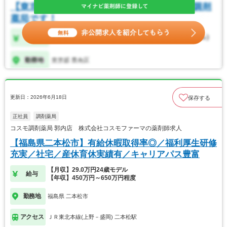
更新日：2026年6月18日
保存する
正社員
調剤薬局
コスモ調剤薬局 郭内店 株式会社コスモファーマの薬剤師求人
【福島県二本松市】有給休暇取得率◎／福利厚生研修
充実／社宅／産休育休実績有／キャリアパス豊富
【月収】29.0万円24歳モデル
給与
【年収】450万円～650万円程度
勤務地
福島県 二本松市
アクセス
ＪＲ東北本線(上野－盛岡) 二本松駅