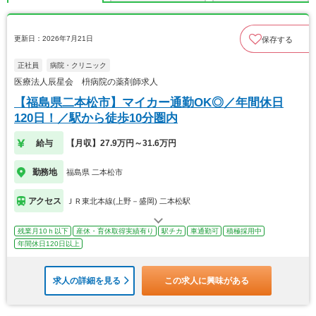
更新日：2026年7月21日
保存する
正社員
病院・クリニック
医療法人辰星会 枡病院の薬剤師求人
【福島県二本松市】マイカー通勤OK◎／年間休日
120日！／駅から徒歩10分圏内
給与
【月収】27.9万円～31.6万円
勤務地
福島県 二本松市
アクセス
ＪＲ東北本線(上野－盛岡) 二本松駅
残業月10ｈ以下
産休・育休取得実績有り
駅チカ
車通勤可
積極採用中
年間休日120日以上
求人の詳細を見る
この求人に興味がある