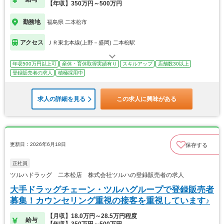
【年収】350万円～500万円
勤務地
福島県 二本松市
アクセス
ＪＲ東北本線(上野－盛岡) 二本松駅
年収500万円以上可
産休・育休取得実績有り
スキルアップ
店舗数30以上
登録販売者の求人
積極採用中
求人の詳細を見る
この求人に興味がある
更新日：2026年6月18日
保存する
正社員
ツルハドラッグ 二本松店 株式会社ツルハの登録販売者の求人
大手ドラッグチェーン・ツルハグループで登録販売者
募集！カウンセリング重視の接客を重視しています♪
【月収】18.0万円～28.5万円程度
給与