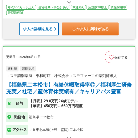
年収650万円以上可
住宅補助（手当）あり
車通勤可
店舗数30以上
積極採用中
管理職候補
求人の詳細を見る
この求人に興味がある
更新日：2026年6月18日
保存する
正社員
調剤薬局
コスモ調剤薬局 東和町店 株式会社コスモファーマの薬剤師求人
【福島県二本松市】有給休暇取得率◎／福利厚生研修
充実／社宅／産休育休実績有／キャリアパス豊富
【月収】29.0万円24歳モデル
給与
【年収】450万円～650万円程度
勤務地
福島県 二本松市
アクセス
ＪＲ東北本線(上野－盛岡) 二本松駅