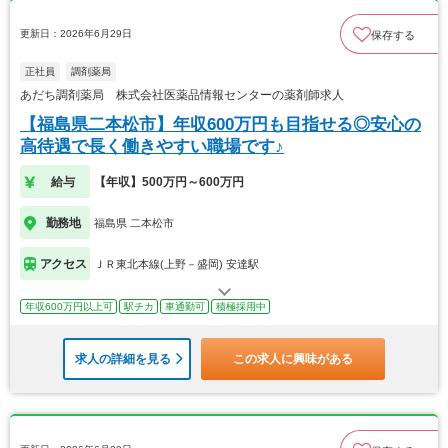
更新日：2026年6月29日
保存する
正社員
調剤薬局
あだち調剤薬局 株式会社医薬品情報センターの薬剤師求人
【福島県二本松市】年収600万円も目指せる◎安心の
高待遇で長く働きやすい職場です♪
給与
【年収】500万円～600万円
勤務地
福島県 二本松市
アクセス
ＪＲ東北本線(上野－盛岡) 安達駅
年収600万円以上可
駅チカ
車通勤可
積極採用中
求人の詳細を見る
この求人に興味がある