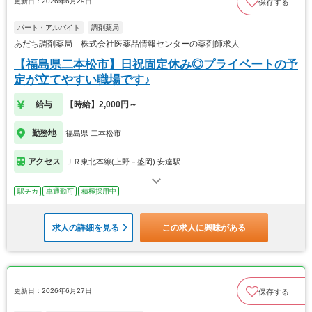
更新日：2026年6月29日
保存する
パート・アルバイト
調剤薬局
あだち調剤薬局 株式会社医薬品情報センターの薬剤師求人
【福島県二本松市】日祝固定休み◎プライベートの予
定が立てやすい職場です♪
給与
【時給】2,000円～
勤務地
福島県 二本松市
アクセス
ＪＲ東北本線(上野－盛岡) 安達駅
駅チカ
車通勤可
積極採用中
求人の詳細を見る
この求人に興味がある
更新日：2026年6月27日
保存する