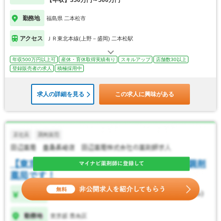
【年収】350万円～500万円
勤務地
福島県 二本松市
アクセス
ＪＲ東北本線(上野－盛岡) 二本松駅
年収500万円以上可
産休・育休取得実績有り
スキルアップ
店舗数30以上
登録販売者の求人
積極採用中
求人の詳細を見る
この求人に興味がある