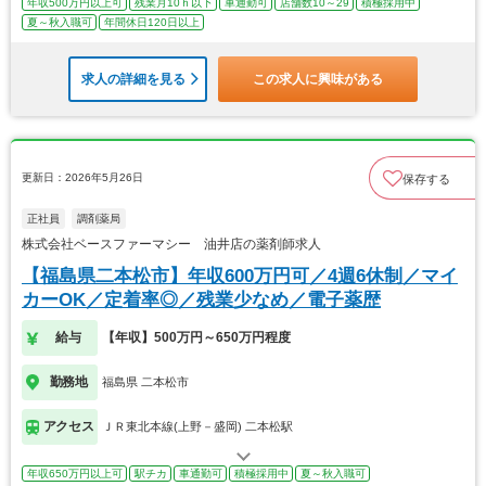
年収500万円以上可
残業月10ｈ以下
車通勤可
店舗数10～29
積極採用中
夏～秋入職可
年間休日120日以上
求人の詳細を見る
この求人に興味がある
更新日：2026年5月26日
保存する
正社員
調剤薬局
株式会社ベースファーマシー 油井店の薬剤師求人
【福島県二本松市】年収600万円可／4週6休制／マイ
カーOK／定着率◎／残業少なめ／電子薬歴
給与
【年収】500万円～650万円程度
勤務地
福島県 二本松市
アクセス
ＪＲ東北本線(上野－盛岡) 二本松駅
年収650万円以上可
駅チカ
車通勤可
積極採用中
夏～秋入職可