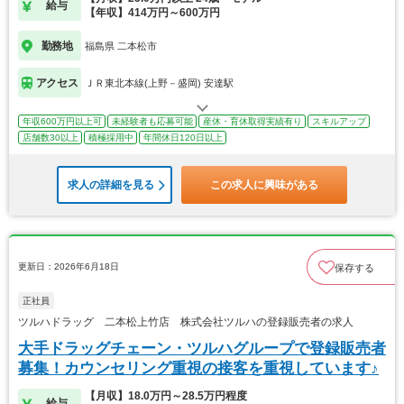
給与
【年収】414万円～600万円
勤務地
福島県 二本松市
アクセス
ＪＲ東北本線(上野－盛岡) 安達駅
年収600万円以上可
未経験者も応募可能
産休・育休取得実績有り
スキルアップ
店舗数30以上
積極採用中
年間休日120日以上
求人の詳細を見る
この求人に興味がある
更新日：2026年6月18日
保存する
正社員
ツルハドラッグ 二本松上竹店 株式会社ツルハの登録販売者の求人
大手ドラッグチェーン・ツルハグループで登録販売者
募集！カウンセリング重視の接客を重視しています♪
【月収】18.0万円～28.5万円程度
給与