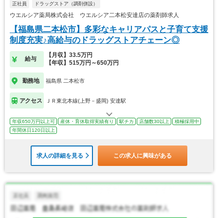
正社員
ドラッグストア（調剤併設）
ウエルシア薬局株式会社 ウエルシア二本松安達店の薬剤師求人
【福島県二本松市】多彩なキャリアパスと子育て支援
制度充実♪高給与のドラッグストアチェーン◎
【月収】33.5万円
給与
【年収】515万円～650万円
勤務地
福島県 二本松市
アクセス
ＪＲ東北本線(上野－盛岡) 安達駅
年収650万円以上可
産休・育休取得実績有り
駅チカ
店舗数30以上
積極採用中
年間休日120日以上
求人の詳細を見る
この求人に興味がある