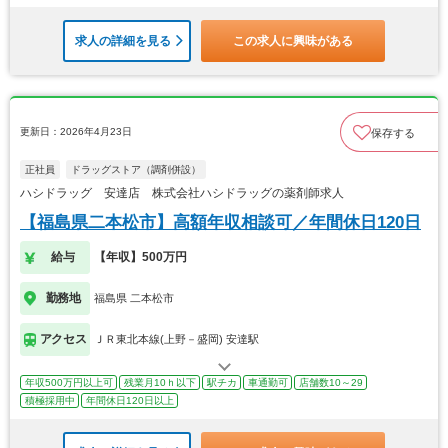
求人の詳細を見る
この求人に興味がある
更新日：2026年4月23日
保存する
正社員
ドラッグストア（調剤併設）
ハシドラッグ 安達店 株式会社ハシドラッグの薬剤師求人
【福島県二本松市】高額年収相談可／年間休日120日
給与
【年収】500万円
勤務地
福島県 二本松市
アクセス
ＪＲ東北本線(上野－盛岡) 安達駅
年収500万円以上可
残業月10ｈ以下
駅チカ
車通勤可
店舗数10～29
積極採用中
年間休日120日以上