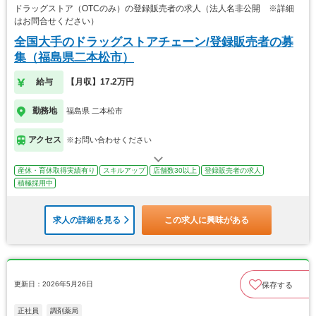
ドラッグストア（OTCのみ）の登録販売者の求人（法人名非公開 ※詳細
はお問合せください）
全国大手のドラッグストアチェーン/登録販売者の募
集（福島県二本松市）
給与
【月収】17.2万円
勤務地
福島県 二本松市
アクセス
※お問い合わせください
産休・育休取得実績有り
スキルアップ
店舗数30以上
登録販売者の求人
積極採用中
求人の詳細を見る
この求人に興味がある
更新日：2026年5月26日
保存する
正社員
調剤薬局