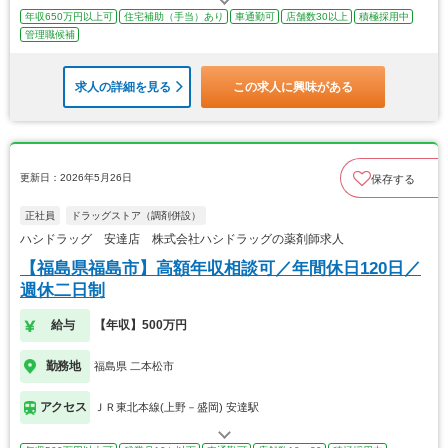
年収650万円以上可
住宅補助（手当）あり
車通勤可
店舗数30以上
積極採用中
管理職候補
求人の詳細を見る
この求人に興味がある
更新日：2026年5月26日
保存する
正社員
ドラッグストア（調剤併設）
ハシドラッグ 安達店 株式会社ハシドラッグの薬剤師求人
【福島県福島市】高額年収相談可／年間休日120日／
週休二日制
給与
【年収】500万円
勤務地
福島県 二本松市
アクセス
ＪＲ東北本線(上野－盛岡) 安達駅