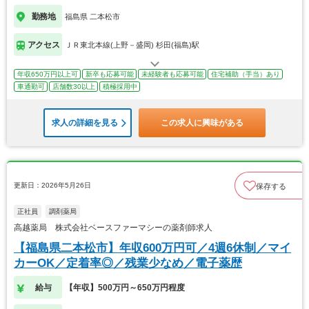
勤務地
福島県 二本松市
アクセス
ＪＲ東北本線(上野－盛岡) 杉田(福島)駅
年収650万円以上可
新卒も応募可能
未経験者も応募可能
住宅補助（手当）あり
車通勤可
店舗数30以上
積極採用中
求人の詳細を見る
この求人に興味がある
更新日：2026年5月26日
保存する
正社員
調剤薬局
高越薬局 株式会社ベースファーマシーの薬剤師求人
【福島県二本松市】年収600万円可／4週6休制／マイ
カーOK／定着率◎／残業少なめ／電子薬歴
給与
【年収】500万円～650万円程度