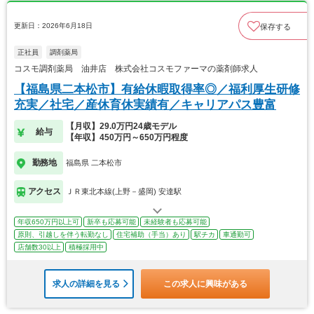
更新日：2026年6月18日
保存する
正社員
調剤薬局
コスモ調剤薬局 油井店 株式会社コスモファーマの薬剤師求人
【福島県二本松市】有給休暇取得率◎／福利厚生研修
充実／社宅／産休育休実績有／キャリアパス豊富
【月収】29.0万円24歳モデル
給与
【年収】450万円～650万円程度
勤務地
福島県 二本松市
アクセス
ＪＲ東北本線(上野－盛岡) 安達駅
年収650万円以上可
新卒も応募可能
未経験者も応募可能
原則、引越しを伴う転勤なし
住宅補助（手当）あり
駅チカ
車通勤可
店舗数30以上
積極採用中
求人の詳細を見る
この求人に興味がある