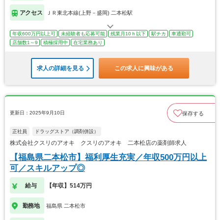
アクセス
ＪＲ東北本線(上野－盛岡) 二本松駅
年収600万円以上可
未経験者も応募可能
残業月10ｈ以下
駅チカ
車通勤可
店舗数1～9
積極採用中
在宅業務あり
求人の詳細を見る
この求人に興味がある
更新日：2025年9月10日
保存する
正社員
ドラッグストア（調剤併設）
株式会社クスリのアオキ クスリのアオキ 二本松店の薬剤師求人
【福島県二本松市】福利厚生充実／年収500万円以上
可／スキルアップ◎
給与
【年収】514万円
勤務地
福島県 二本松市