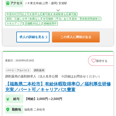
アクセス
ＪＲ東北本線(上野－盛岡) 安達駅
年収500万円以上可
新卒も応募可能
未経験者も応募可能
原則、引越しを伴う転勤なし
住宅補助（手当）あり
産休・育休取得実績有り
スキルアップ
店舗数30以上
積極採用中
求人の詳細を見る
この求人に興味がある
更新日：2026年6月18日
保存する
パート・アルバイト
調剤薬局
調剤薬局の薬剤師求人（法人名非公開 ※詳細はお問合せください）
【福島県二本松市】有給休暇取得率◎／福利厚生研修
充実／パート可／キャリアパス豊富
給与
【時給】2,000円～2,500円
勤務地
福島県 二本松市