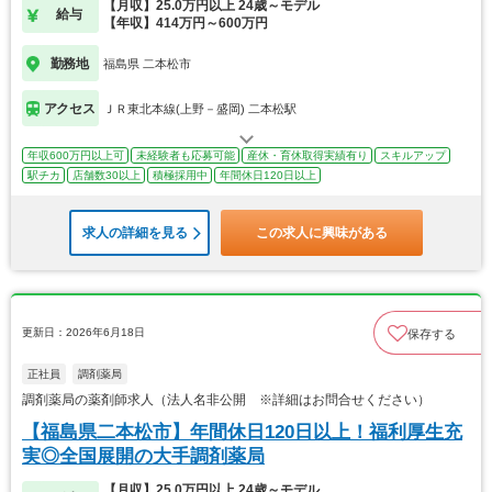
【月収】25.0万円以上 24歳～モデル
給与
【年収】414万円～600万円
勤務地
福島県 二本松市
アクセス
ＪＲ東北本線(上野－盛岡) 二本松駅
年収600万円以上可
未経験者も応募可能
産休・育休取得実績有り
スキルアップ
駅チカ
店舗数30以上
積極採用中
年間休日120日以上
求人の詳細を見る
この求人に興味がある
更新日：2026年6月18日
保存する
正社員
調剤薬局
調剤薬局の薬剤師求人（法人名非公開 ※詳細はお問合せください）
【福島県二本松市】年間休日120日以上！福利厚生充
実◎全国展開の大手調剤薬局
【月収】25.0万円以上 24歳～モデル