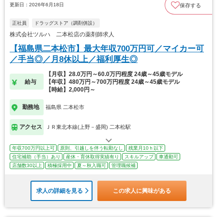
更新日：2026年6月18日
保存する
正社員
ドラッグストア（調剤併設）
株式会社ツルハ 二本松店の薬剤師求人
【福島県二本松市】最大年収700万円可／マイカー可
／手当◎／月8休以上／福利厚生◎
【月収】28.0万円～60.0万円程度 24歳～45歳モデル
給与
【年収】480万円～700万円程度 24歳～45歳モデル
【時給】2,000円～
勤務地
福島県 二本松市
アクセス
ＪＲ東北本線(上野－盛岡) 二本松駅
年収700万円以上可
原則、引越しを伴う転勤なし
残業月10ｈ以下
住宅補助（手当）あり
産休・育休取得実績有り
スキルアップ
車通勤可
店舗数30以上
積極採用中
夏～秋入職可
管理職候補
求人の詳細を見る
この求人に興味がある