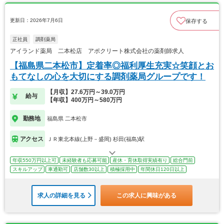
更新日：2026年7月6日
保存する
正社員
調剤薬局
アイランド薬局 二本松店 アポクリート株式会社の薬剤師求人
【福島県二本松市】定着率◎福利厚生充実☆笑顔とお
もてなしの心を大切にする調剤薬局グループです！
【月収】27.6万円～39.0万円
給与
【年収】400万円～580万円
勤務地
福島県 二本松市
アクセス
ＪＲ東北本線(上野－盛岡) 杉田(福島)駅
年収550万円以上可
未経験者も応募可能
産休・育休取得実績有り
総合門前
スキルアップ
車通勤可
店舗数30以上
積極採用中
年間休日120日以上
求人の詳細を見る
この求人に興味がある