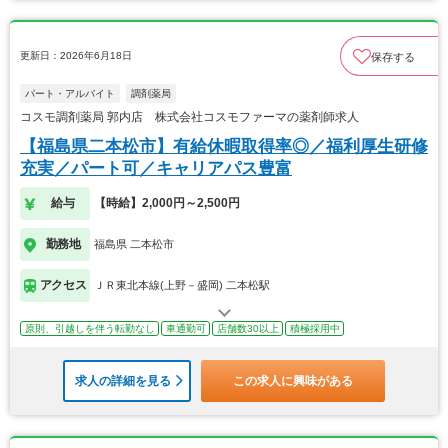
更新日：2026年6月18日
保存する
パート・アルバイト
調剤薬局
コスモ調剤薬局 郭内店 株式会社コスモファーマの薬剤師求人
【福島県二本松市】有給休暇取得率◎／福利厚生研修
充実／パート可／キャリアパス豊富
給与
【時給】2,000円～2,500円
勤務地
福島県 二本松市
アクセス
ＪＲ東北本線(上野－盛岡) 二本松駅
原則、引越しを伴う転勤なし
車通勤可
店舗数30以上
積極採用中
求人の詳細を見る
この求人に興味がある