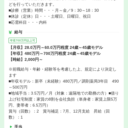
どを行っていただきます。
■診療（営業）時間・・・月～金／9：30～18：30
■休診（定休）日・・・土曜日、日曜日、祝日
■応需科目・・・内科
給与
年収700万円以上可
【月収】28.0万円～60.0万円程度 24歳～45歳モデル
【年収】480万円～700万円程度 24歳～45歳モデル
【時給】2,000円～
※前職給与・年齢・経験等を考慮した上、規定により決定し
ます
■年収モデル：新卒（未経験）480万円／調剤薬局3年目 490
～500万円
■地域手当：3.5万円／月（対象：遠隔地での勤務の方）■借り
上げ社宅制度：家賃の8割を会社負担（単身者：家賃上限5万
円、妻帯者：6.5万円）
賞与（回数）：2 賞与補足：7月、12月支給 昇給（回
数）：1
手当