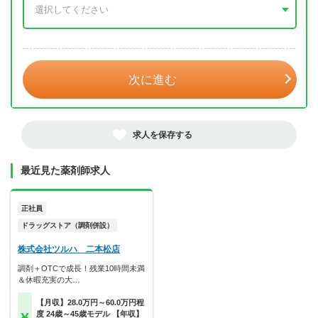
年 3月
次に進む
求人を保存する
最近見た薬剤師求人
正社員
ドラッグストア（調剤併設）
株式会社ツルハ 二本松店
調剤＋OTCで成長！残業10時間未満
＆休暇充実の大…
【月収】28.0万円～60.0万円程
度 24歳～45歳モデル 【年収】