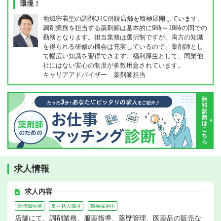
環境！
地域密着型の調剤OTC併設店舗を積極展開しています。
調剤業務を担当する薬剤師は基本的に9時～19時の間での
勤務となります。担当業務は選択制ですが、両方の知識
を得られる研修の機会は充実しているので、薬剤師とし
て幅広い知識を習得できます。福利厚生として、同業他
社にはない安心の制度が多数用意されています。
キャリアアドバイザー 薬剤師担当
求人情報
求人内容
管理職候補
夏～秋入職可
積極採用中
店舗にて、調剤業務、服薬指導、薬歴管理、医薬品の販売な