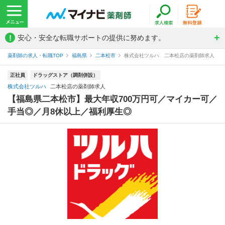
!
安心・安全な転職サポートの提供に努めます。
薬剤師の求人・転職TOP
福島県
二本松市
株式会社ツルハ 二本松店の薬剤師求人
正社員
ドラッグストア（調剤併設）
株式会社ツルハ
二本松店の薬剤師求人
【福島県二本松市】最大年収700万円可／マイカー可／
手当◎／月8休以上／福利厚生◎