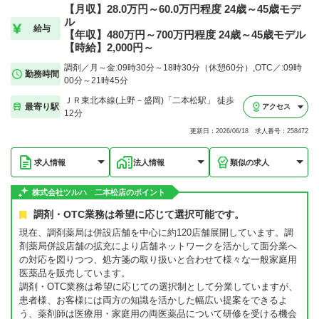
【月収】28.0万円～60.0万円程度 24歳～45歳モデ
ル
給与
【年収】480万円～700万円程度 24歳～45歳モデル
【時給】2,000円～
調剤／月～金:09時30分～18時30分（休憩60分）,OTC／:09時
勤務時間
00分～21時45分
ＪＲ東北本線(上野－盛岡)「二本松駅」 徒歩
最寄り駅
アクセス
12分
更新日：2026/06/18 求人番号：258472
求人情報
法人情報
類似の求人
株式会社ツルハ 二本松店のポイント
調剤・OTC業務は希望に応じて選択可能です。
現在、調剤薬局は併設店舗を中心に約120店舗展開しています。調
剤薬局併設店舗の拡充により店舗ネットワークを活かして面分業へ
の対応を図りつつ、処方箋の取り扱いと合わせて様々な一般家庭用
医薬品を販売しています。
調剤・OTC業務は希望に応じての選択制として分業していますが、
患者様、お客様には両方の知識を活かした幅広い提案をできるよ
う、薬剤師は医療用・家庭用の両医薬品について研修を受ける機会