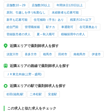
店舗数10～29
店舗数30以上
年間休日120日以上
原則、引越しを伴う転勤なし
未経験者も応募可能
新卒も応募可能
住宅補助（手当）あり
残業月10ｈ以下
総合門前
管理職候補
駅チカ
車通勤可
在宅業務あり
登録販売者の求人
夏～秋入職可
積極採用中の求人
近隣エリアで薬剤師求人を探す
須賀川市
喜多方市
相馬市
田村市
南相馬市
伊達市
近隣エリアの路線で薬剤師求人を探す
ＪＲ東北本線(上野－盛岡)
近隣エリアの駅で薬剤師求人を探す
杉田(福島)駅
二本松駅
安達駅
この求人と似た求人をチェック