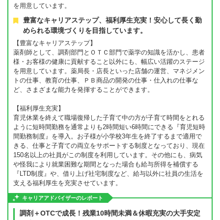
を用意しています。
豊富なキャリアステップ、福利厚生充実！安心して長く勤
められる環境づくりを目指しています。
【豊富なキャリアステップ】
薬剤師として、調剤部門とＯＴＣ部門で薬学の知識を活かし、患者
様・お客様の健康に貢献すること以外にも、幅広い活躍のステージ
を用意しています。薬局長・店長といった店舗の運営、マネジメン
トの仕事、教育の仕事、ＰＢ商品の開発の仕事・仕入れの仕事な
ど、さまざまな能力を発揮することができます。
【福利厚生充実】
育児休業を終えて職場復帰した子育て中の方が子育て時間をとれる
ように短時間勤務を通常よりも2時間短い6時間にできる『育児短時
間勤務制度』を導入。お子様が小学校3年生を終了するまで適用で
きる、仕事と子育ての両立をサポートする制度となっており、現在
150名以上の社員がこの制度を利用しています。その他にも、病気
や怪我により就業困難な期間となった場合も給与所得を補償する
『LTD制度』や、借り上げ社宅制度など、給与以外に社員の生活を
支える福利厚生を充実させています。
キャリアアドバイザーのレポート
調剤＋OTCで成長！残業10時間未満＆休暇充実の大手安定