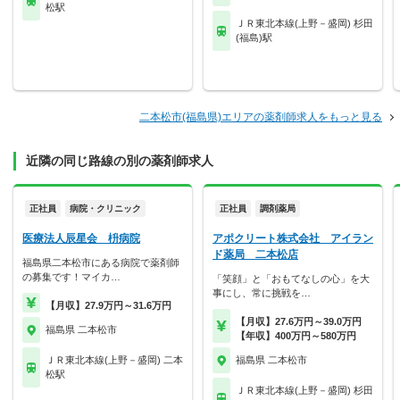
松駅
ＪＲ東北本線(上野－盛岡) 杉田
(福島)駅
二本松市(福島県)エリアの薬剤師求人をもっと見る
近隣の同じ路線の別の薬剤師求人
正社員
病院・クリニック
正社員
調剤薬局
医療法人辰星会 枡病院
アポクリート株式会社 アイラン
ド薬局 二本松店
福島県二本松市にある病院で薬剤師
の募集です！マイカ…
「笑顔」と「おもてなしの心」を大
事にし、常に挑戦を…
【月収】27.9万円～31.6万円
【月収】27.6万円～39.0万円
福島県 二本松市
【年収】400万円～580万円
ＪＲ東北本線(上野－盛岡) 二本
福島県 二本松市
松駅
ＪＲ東北本線(上野－盛岡) 杉田