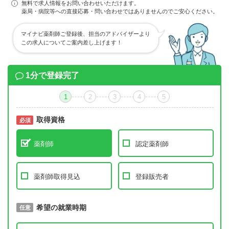
無料で求人情報をお問い合わせいただけます。
薬局・病院等への直接応募・問い合わせではありませんのでご安心ください。
マイナビ薬剤師ご登録後、担当のアドバイザーより
この求人についてご案内差し上げます！
1分で登録完了
1
2
3
4
5
取得資格
必須
必須
薬剤師
認定薬剤師
薬剤師取得見込
登録販売者
取得予定年
希望の就業時期
必須
任意