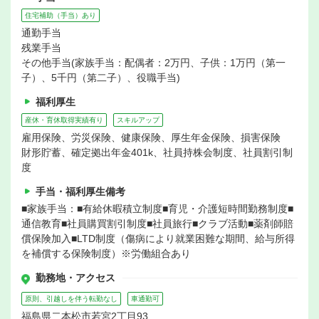
住宅補助（手当）あり
通勤手当
残業手当
その他手当(家族手当：配偶者：2万円、子供：1万円（第一
子）、5千円（第二子）、役職手当)
福利厚生
産休・育休取得実績有り
スキルアップ
雇用保険、労災保険、健康保険、厚生年金保険、損害保険
財形貯蓄、確定拠出年金401k、社員持株会制度、社員割引制
度
手当・福利厚生備考
■家族手当：■有給休暇積立制度■育児・介護短時間勤務制度■
通信教育■社員購買割引制度■社員旅行■クラブ活動■薬剤師賠
償保険加入■LTD制度（傷病により就業困難な期間、給与所得
を補償する保険制度）※労働組合あり
勤務地・アクセス
原則、引越しを伴う転勤なし
車通勤可
福島県二本松市若宮2丁目93