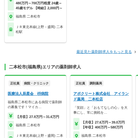
480万円～700万円程度 24歳～
45歳モデル 【時給】2,000円～
福島県 二本松市
ＪＲ東北本線(上野－盛岡) 二本
松駅
最近見た薬剤師求人をもっと見る
二本松市(福島県)エリアの薬剤師求人
正社員
病院・クリニック
正社員
調剤薬局
医療法人辰星会 枡病院
アポクリート株式会社 アイラン
ド薬局 二本松店
福島県二本松市にある病院で薬剤師
の募集です！マイカ…
「笑顔」と「おもてなしの心」を大
事にし、常に挑戦を…
【月収】27.9万円～31.6万円
【月収】27.6万円～39.0万円
福島県 二本松市
【年収】400万円～580万円
ＪＲ東北本線(上野－盛岡) 二本
福島県 二本松市