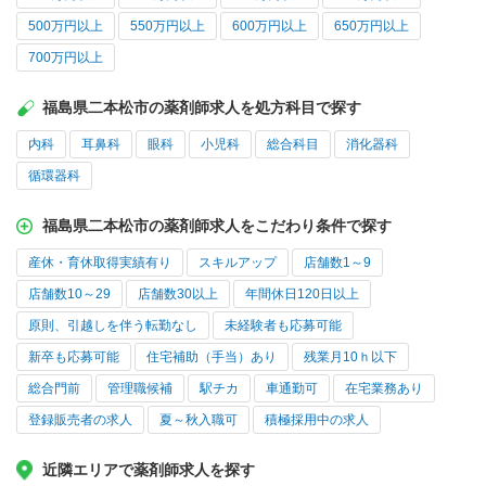
500万円以上
550万円以上
600万円以上
650万円以上
700万円以上
福島県二本松市の薬剤師求人を処方科目で探す
内科
耳鼻科
眼科
小児科
総合科目
消化器科
循環器科
福島県二本松市の薬剤師求人をこだわり条件で探す
産休・育休取得実績有り
スキルアップ
店舗数1～9
店舗数10～29
店舗数30以上
年間休日120日以上
原則、引越しを伴う転勤なし
未経験者も応募可能
新卒も応募可能
住宅補助（手当）あり
残業月10ｈ以下
総合門前
管理職候補
駅チカ
車通勤可
在宅業務あり
登録販売者の求人
夏～秋入職可
積極採用中の求人
近隣エリアで薬剤師求人を探す