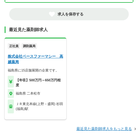
求人を保存する
最近見た薬剤師求人
正社員
調剤薬局
株式会社ベースファーマシー 高
越薬局
福島県に15店舗展開の企業です。
【年収】500万円～650万円程
度
福島県 二本松市
ＪＲ東北本線(上野－盛岡) 杉田
(福島)駅
最近見た薬剤師求人をもっと見る