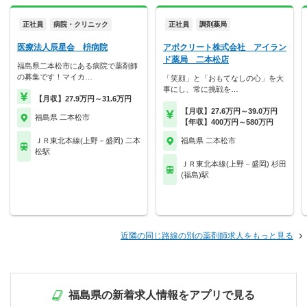
正社員
病院・クリニック
正社員
調剤薬局
医療法人辰星会 枡病院
アポクリート株式会社 アイラン
ド薬局 二本松店
福島県二本松市にある病院で薬剤師
の募集です！マイカ…
「笑顔」と「おもてなしの心」を大
事にし、常に挑戦を…
【月収】27.9万円～31.6万円
【月収】27.6万円～39.0万円
福島県 二本松市
【年収】400万円～580万円
ＪＲ東北本線(上野－盛岡) 二本
福島県 二本松市
松駅
ＪＲ東北本線(上野－盛岡) 杉田
(福島)駅
近隣の同じ路線の別の薬剤師求人をもっと見る
福島県の新着求人情報をアプリで見る