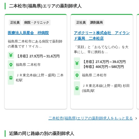
二本松市(福島県)エリアの薬剤師求人
正社員
病院・クリニック
正社員
調剤薬局
医療法人辰星会 枡病院
アポクリート株式会社 アイラン
ド薬局 二本松店
福島県二本松市にある病院で薬剤師
の募集です！マイカ…
「笑顔」と「おもてなしの心」を大
事にし、常に挑戦を…
【月収】27.9万円～31.6万円
【月収】27.6万円～39.0万円
福島県 二本松市
【年収】400万円～580万円
ＪＲ東北本線(上野－盛岡) 二本
福島県 二本松市
松駅
ＪＲ東北本線(上野－盛岡) 杉田
(福島)駅
二本松市(福島県)エリアの薬剤師求人をもっと見る
近隣の同じ路線の別の薬剤師求人