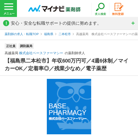
!
安心・安全な転職サポートの提供に努めます。
薬剤師の求人・転職TOP
福島県
二本松市
高越薬局 株式会社ベースファーマシーの薬
正社員
調剤薬局
高越薬局
株式会社ベースファーマシー
の薬剤師求人
【福島県二本松市】年収600万円可／4週6休制／マイ
カーOK／定着率◎／残業少なめ／電子薬歴