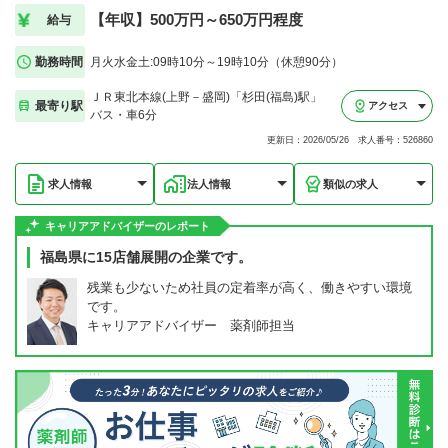
【年収】500万円～650万円程度
給与
勤務時間
月火水金土:09時10分～19時10分（休憩90分）
ＪＲ東北本線(上野－盛岡)「杉田(福島)駅」
最寄り駅
アクセス
バス・車6分
更新日：2026/05/26 求人番号：526860
求人情報
法人情報
類似の求人
キャリアアドバイザーのレポート
福島県に15店舗展開の企業です。
残業も少ないため社員の定着率が高く、働きやすい環境
です。
キャリアアドバイザー 薬剤師担当