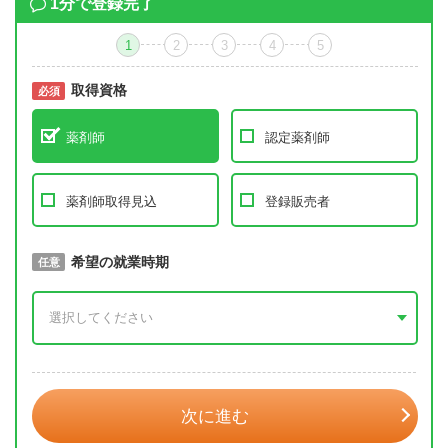
1分で登録完了
1
2
3
4
5
取得資格
必須
必須
薬剤師
認定薬剤師
薬剤師取得見込
登録販売者
取得予定年
希望の就業時期
必須
任意
年 3月
次に進む