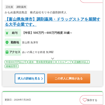
正社員
調剤薬局
かもめ薬局吉島店 株式会社モリキの薬剤師求人
【富山県魚津市】調剤薬局・ドラッグストアを展開す
る大手企業です。
給与
【年収】500万円～600万円程度 30歳～
勤務地
富山県 魚津市
アクセス
あいの風とやま鉄道 魚津駅
年収600万円以上可
産休・育休取得実績有り
スキルアップ
店舗数30以上
積極採用中
求人の詳細を見る
この求人に興味がある
更新日：2026年7月28日
保存する