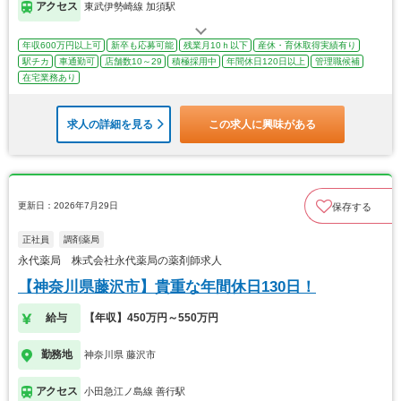
アクセス
東武伊勢崎線 加須駅
年収600万円以上可
新卒も応募可能
残業月10ｈ以下
産休・育休取得実績有り
駅チカ
車通勤可
店舗数10～29
積極採用中
年間休日120日以上
管理職候補
在宅業務あり
求人の詳細を見る
この求人に興味がある
更新日：2026年7月29日
保存する
正社員
調剤薬局
永代薬局 株式会社永代薬局の薬剤師求人
【神奈川県藤沢市】貴重な年間休日130日！
給与
【年収】450万円～550万円
勤務地
神奈川県 藤沢市
アクセス
小田急江ノ島線 善行駅