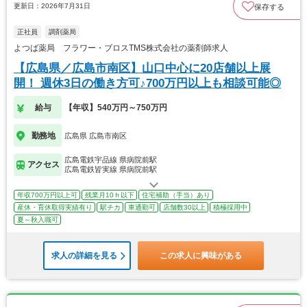
更新日：2026年7月31日
保存する
正社員
調剤薬局
よつば薬局 フラワー・ブロスTMS株式会社の薬剤師求人
【広島県／広島市南区】山口中心に20店舗以上展
開！ 週休3日の働き方可♪700万円以上も相談可能◎
給与
【年収】540万円～750万円
勤務地
広島県 広島市南区
広島電鉄宇品線 県病院前駅
アクセス
広島電鉄皆実線 県病院前駅
年収700万円以上可
残業月10ｈ以下
住宅補助（手当）あり
産休・育休取得実績有り
駅チカ
車通勤可
店舗数30以上
積極採用中
夏～秋入職可
求人の詳細を見る
この求人に興味がある