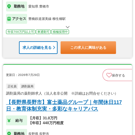
勤務地
愛知県 豊橋市
アクセス
豊橋鉄道渥美線 柳生橋駅
年収700万円以上可
車通勤可
積極採用中
求人の詳細を見る
この求人に興味がある
更新日：2026年7月29日
保存する
正社員
調剤薬局
調剤薬局の薬剤師求人（法人名非公開 ※詳細はお問合せください）
【長野県長野市】富士薬品グループ｜年間休日117
日・教育体制充実・多彩なキャリアパス
【月収】31.0万円
給与
【年収】440万円程度
勤務地
長野県 長野市