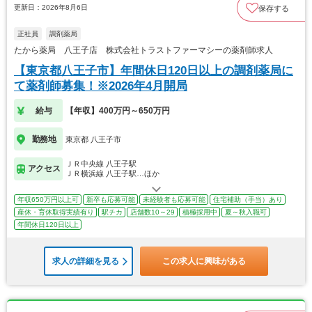
更新日：2026年8月6日
保存する
正社員
調剤薬局
たから薬局 八王子店 株式会社トラストファーマシーの薬剤師求人
【東京都八王子市】年間休日120日以上の調剤薬局に
て薬剤師募集！※2026年4月開局
給与
【年収】400万円～650万円
勤務地
東京都 八王子市
ＪＲ中央線 八王子駅
アクセス
ＪＲ横浜線 八王子駅…ほか
年収650万円以上可
新卒も応募可能
未経験者も応募可能
住宅補助（手当）あり
産休・育休取得実績有り
駅チカ
店舗数10～29
積極採用中
夏～秋入職可
年間休日120日以上
求人の詳細を見る
この求人に興味がある