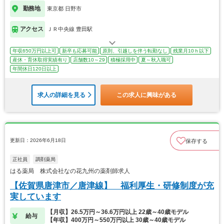
勤務地
東京都 日野市
アクセス
ＪＲ中央線 豊田駅
年収650万円以上可
新卒も応募可能
原則、引越しを伴う転勤なし
残業月10ｈ以下
産休・育休取得実績有り
店舗数10～29
積極採用中
夏～秋入職可
年間休日120日以上
求人の詳細を見る
この求人に興味がある
更新日：2026年6月18日
保存する
正社員
調剤薬局
はる薬局 株式会社なの花九州の薬剤師求人
【佐賀県唐津市／唐津線】 福利厚生・研修制度が充
実しています
【月収】26.5万円～36.6万円以上 22歳～40歳モデル
給与
【年収】400万円～550万円以上 30歳～40歳モデル