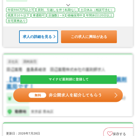
年収550万円以上可
原則、引越しを伴う転勤なし
土日休み（相談可含む）
残業月10ｈ以下
車通勤可
店舗数1～9
積極採用中
年間休日120日以上
在宅業務あり
求人の詳細を見る
この求人に興味がある
更新日：2026年7月28日
保存する