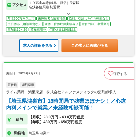
ＪＲ高山本線(岐阜－猪谷) 長森駅
アクセス
名鉄各務原線 切通駅
年収700万円以上可
未経験者も応募可能
原則、引越しを伴う転勤なし
土日休み（相談可含む）
産休・育休取得実績有り
総合門前
車通勤可
店舗数10～29
積極採用中
年間休日120日以上
求人の詳細を見る
この求人に興味がある
更新日：2026年7月29日
保存する
正社員
調剤薬局
ライム薬局 鴻巣東店 株式会社アルファメディックの薬剤師求人
【埼玉県鴻巣市】18時閉局で残業ほぼナシ！／心療
内科メインで就業／未経験相談可能！
【月収】28.0万円～43.0万円程度
給与
【年収】430万円～650万円程度
勤務地
埼玉県 鴻巣市