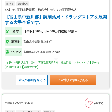
正社員
調剤薬局
ひまわり薬局上経田店 株式会社モリキの薬剤師求人
【富山県中新川郡】調剤薬局・ドラッグストアを展開
する大手企業です。
給与
【年収】500万円～600万円程度 30歳～
勤務地
富山県 中新川郡上市町
アクセス
富山地方鉄道本線 新相ノ木駅
年収600万円以上可
産休・育休取得実績有り
総合門前
スキルアップ
駅チカ
店舗数30以上
積極採用中
求人の詳細を見る
この求人に興味がある
更新日：2026年7月28日
保存する