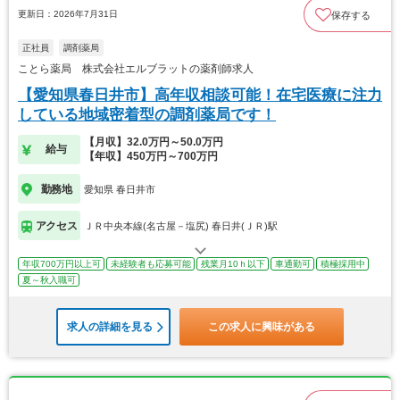
更新日：2026年7月31日
保存する
正社員
調剤薬局
ことら薬局 株式会社エルブラットの薬剤師求人
【愛知県春日井市】高年収相談可能！在宅医療に注力
している地域密着型の調剤薬局です！
【月収】32.0万円～50.0万円
給与
【年収】450万円～700万円
勤務地
愛知県 春日井市
アクセス
ＪＲ中央本線(名古屋－塩尻) 春日井(ＪＲ)駅
年収700万円以上可
未経験者も応募可能
残業月10ｈ以下
車通勤可
積極採用中
夏～秋入職可
求人の詳細を見る
この求人に興味がある