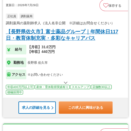
更新日：2026年7月29日
保存する
正社員
調剤薬局
調剤薬局の薬剤師求人（法人名非公開 ※詳細はお問合せください）
【長野県佐久市】富士薬品グループ｜年間休日117
日・教育体制充実・多彩なキャリアパス
【月収】31.0万円
給与
【年収】440万円
勤務地
長野県 佐久市
アクセス
※お問い合わせください
年収400万円以上可
産休・育休取得実績有り
スキルアップ
店舗数30以上
積極採用中
求人の詳細を見る
この求人に興味がある