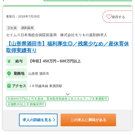
更新日：2026年7月29日
保存する
正社員
調剤薬局
セイムス日本海総合病院前薬局 株式会社モリキの薬剤師求人
【山形県酒田市】福利厚生◎／残業少なめ／産休育休
取得実績有り
給与
【年収】450万円～600万円以上
勤務地
山形県 酒田市
アクセス
ＪＲ羽越本線 東酒田駅
年収600万円以上可
産休・育休取得実績有り
スキルアップ
車通勤可
店舗数30以上
積極採用中
求人の詳細を見る
この求人に興味がある