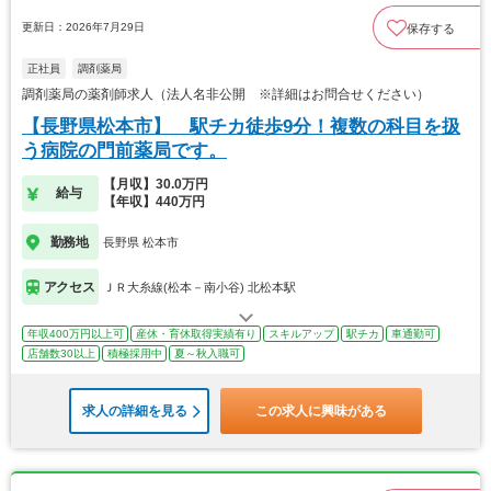
更新日：2026年7月29日
保存する
正社員
調剤薬局
調剤薬局の薬剤師求人（法人名非公開 ※詳細はお問合せください）
【長野県松本市】 駅チカ徒歩9分！複数の科目を扱
う病院の門前薬局です。
【月収】30.0万円
給与
【年収】440万円
勤務地
長野県 松本市
アクセス
ＪＲ大糸線(松本－南小谷) 北松本駅
年収400万円以上可
産休・育休取得実績有り
スキルアップ
駅チカ
車通勤可
店舗数30以上
積極採用中
夏～秋入職可
求人の詳細を見る
この求人に興味がある