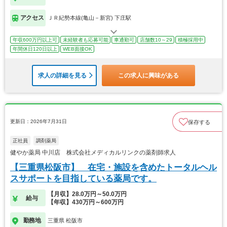
アクセス
ＪＲ紀勢本線(亀山－新宮) 下庄駅
年収600万円以上可
未経験者も応募可能
車通勤可
店舗数10～29
積極採用中
年間休日120日以上
WEB面接OK
求人の詳細を見る
この求人に興味がある
更新日：2026年7月31日
保存する
正社員
調剤薬局
健やか薬局 中川店 株式会社メディカルリンクの薬剤師求人
【三重県松阪市】 在宅・施設を含めたトータルヘル
スサポートを目指している薬局です。
【月収】28.0万円～50.0万円
給与
【年収】430万円～600万円
勤務地
三重県 松阪市