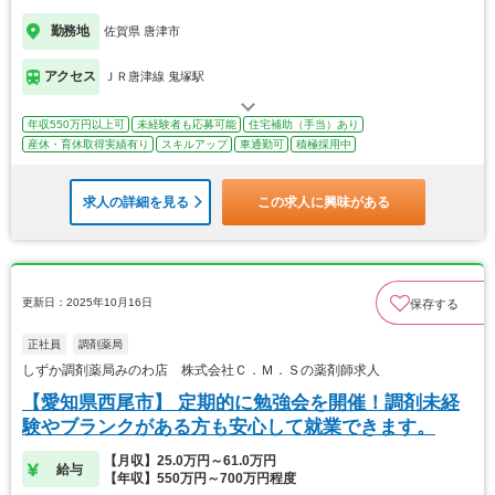
勤務地
佐賀県 唐津市
アクセス
ＪＲ唐津線 鬼塚駅
年収550万円以上可
未経験者も応募可能
住宅補助（手当）あり
産休・育休取得実績有り
スキルアップ
車通勤可
積極採用中
求人の詳細を見る
この求人に興味がある
更新日：2025年10月16日
保存する
正社員
調剤薬局
しずか調剤薬局みのわ店 株式会社Ｃ．Ｍ．Ｓの薬剤師求人
【愛知県西尾市】 定期的に勉強会を開催！調剤未経
験やブランクがある方も安心して就業できます。
【月収】25.0万円～61.0万円
給与
【年収】550万円～700万円程度