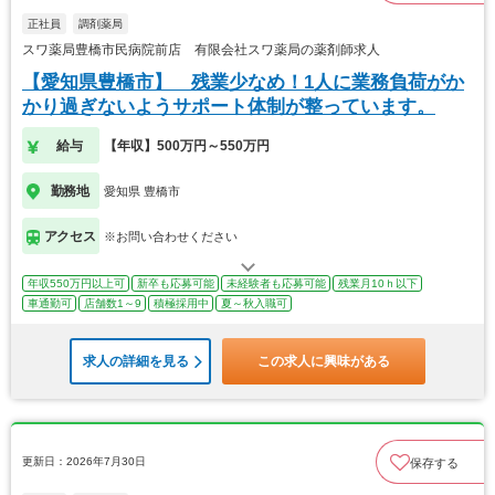
正社員
調剤薬局
スワ薬局豊橋市民病院前店 有限会社スワ薬局の薬剤師求人
【愛知県豊橋市】 残業少なめ！1人に業務負荷がか
かり過ぎないようサポート体制が整っています。
給与
【年収】500万円～550万円
勤務地
愛知県 豊橋市
アクセス
※お問い合わせください
年収550万円以上可
新卒も応募可能
未経験者も応募可能
残業月10ｈ以下
車通勤可
店舗数1～9
積極採用中
夏～秋入職可
求人の詳細を見る
この求人に興味がある
更新日：2026年7月30日
保存する