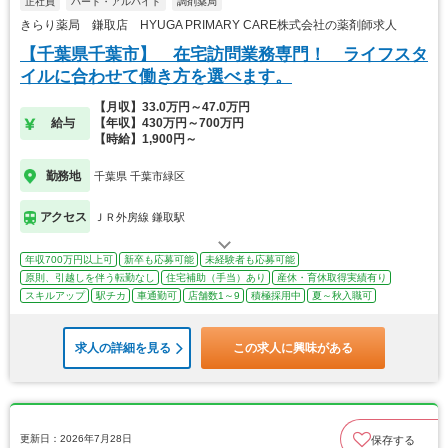
正社員
パート・アルバイト
調剤薬局
きらり薬局 鎌取店 HYUGA PRIMARY CARE株式会社の薬剤師求人
【千葉県千葉市】 在宅訪問業務専門！ ライフスタ
イルに合わせて働き方を選べます。
【月収】33.0万円～47.0万円
給与
【年収】430万円～700万円
【時給】1,900円～
勤務地
千葉県 千葉市緑区
アクセス
ＪＲ外房線 鎌取駅
年収700万円以上可
新卒も応募可能
未経験者も応募可能
原則、引越しを伴う転勤なし
住宅補助（手当）あり
産休・育休取得実績有り
スキルアップ
駅チカ
車通勤可
店舗数1～9
積極採用中
夏～秋入職可
求人の詳細を見る
この求人に興味がある
更新日：2026年7月28日
保存する