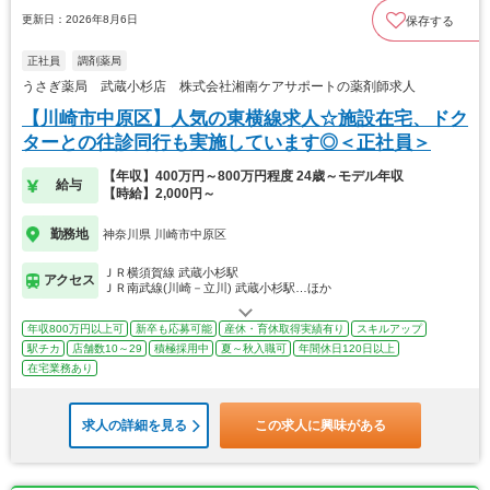
更新日：2026年8月6日
保存する
正社員
調剤薬局
うさぎ薬局 武蔵小杉店 株式会社湘南ケアサポートの薬剤師求人
【川崎市中原区】人気の東横線求人☆施設在宅、ドク
ターとの往診同行も実施しています◎＜正社員＞
【年収】400万円～800万円程度 24歳～モデル年収
給与
【時給】2,000円～
勤務地
神奈川県 川崎市中原区
ＪＲ横須賀線 武蔵小杉駅
アクセス
ＪＲ南武線(川崎－立川) 武蔵小杉駅…ほか
年収800万円以上可
新卒も応募可能
産休・育休取得実績有り
スキルアップ
駅チカ
店舗数10～29
積極採用中
夏～秋入職可
年間休日120日以上
在宅業務あり
求人の詳細を見る
この求人に興味がある