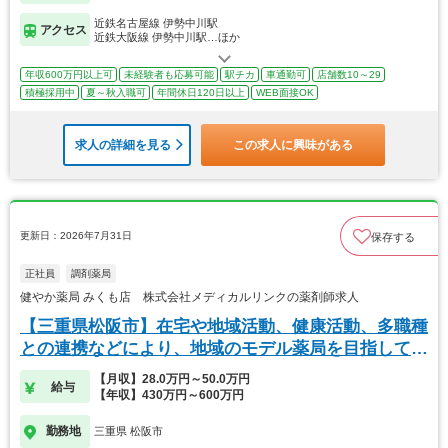
近鉄名古屋線 伊勢中川駅
アクセス
近鉄大阪線 伊勢中川駅…ほか
年収600万円以上可
未経験者も応募可能
駅チカ
車通勤可
店舗数10～29
積極採用中
夏～秋入職可
年間休日120日以上
WEB面接OK
求人の詳細を見る
この求人に興味がある
更新日：2026年7月31日
保存する
正社員
調剤薬局
健やか薬局 みくも店 株式会社メディカルリンクの薬剤師求人
【三重県松阪市】在宅や地域活動、健康活動、多職種
との連携などにより、地域のモデル薬局を目指してい
ます
【月収】28.0万円～50.0万円
給与
【年収】430万円～600万円
勤務地
三重県 松阪市