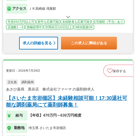
アクセス
ＪＲ高崎線 鴻巣駅
年収650万円以上可
新卒も応募可能
未経験者も応募可能
住宅補助（手当）あり
店舗数1～9
積極採用中
年間休日120日以上
WEB面接OK
求人の詳細を見る
この求人に興味がある
更新日：2026年7月29日
保存する
正社員
調剤薬局
あさひ薬局 黒谷店 株式会社ファーマ の薬剤師求人
【さいたま市岩槻区】未経験相談可能！17:30退社可
能な調剤薬局にて薬剤師募集！
給与
【年収】470万円～630万円程度
勤務地
埼玉県 さいたま市岩槻区