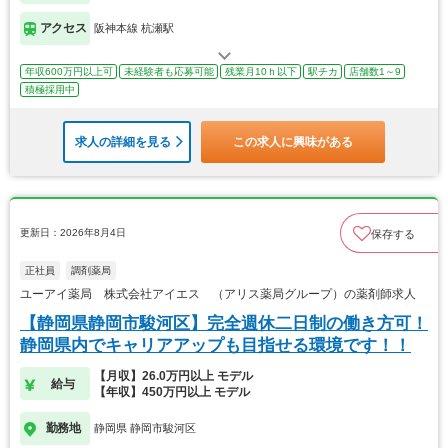
アクセス
阪神本線 杭瀬駅
年収600万円以上可
未経験者も応募可能
残業月10ｈ以下
駅チカ
店舗数1～9
積極採用中
求人の詳細を見る
この求人に興味がある
更新日：2026年8月4日
保存する
正社員
調剤薬局
ユーアイ薬局 株式会社アイエス （アリス薬局グループ）の薬剤師求人
【静岡県静岡市駿河区】完全週休二日制の働き方可！
静岡県内でキャリアアップも目指せる環境です！！
【月収】26.0万円以上 モデル
給与
【年収】450万円以上 モデル
勤務地
静岡県 静岡市駿河区