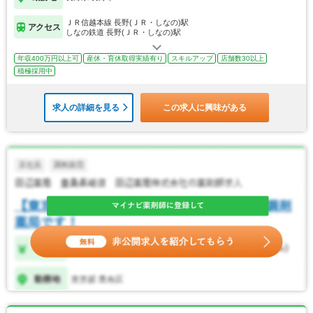
ＪＲ信越本線 長野(ＪＲ・しなの)駅
アクセス
しなの鉄道 長野(ＪＲ・しなの)駅
年収400万円以上可
産休・育休取得実績有り
スキルアップ
店舗数30以上
積極採用中
求人の詳細を見る
この求人に興味がある