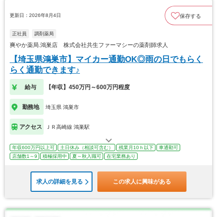
更新日：2026年8月4日
保存する
正社員
調剤薬局
爽やか薬局.鴻巣店 株式会社共生ファーマシーの薬剤師求人
【埼玉県鴻巣市】マイカー通勤OK◎雨の日でもらく
らく通勤できます♪
給与
【年収】450万円～600万円程度
勤務地
埼玉県 鴻巣市
アクセス
ＪＲ高崎線 鴻巣駅
年収600万円以上可
土日休み（相談可含む）
残業月10ｈ以下
車通勤可
店舗数1～9
積極採用中
夏～秋入職可
在宅業務あり
求人の詳細を見る
この求人に興味がある