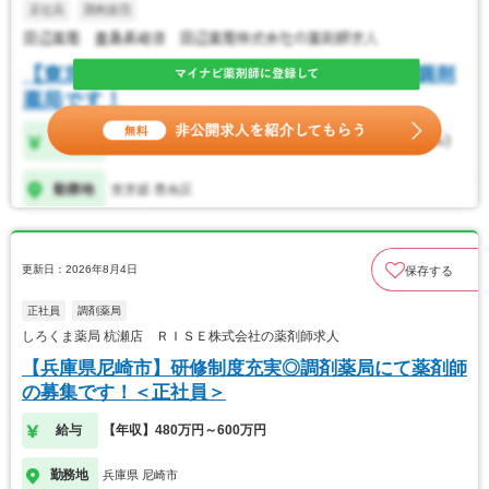
更新日：2026年8月4日
保存する
正社員
調剤薬局
しろくま薬局 杭瀬店 ＲＩＳＥ株式会社の薬剤師求人
【兵庫県尼崎市】研修制度充実◎調剤薬局にて薬剤師
の募集です！＜正社員＞
給与
【年収】480万円～600万円
勤務地
兵庫県 尼崎市