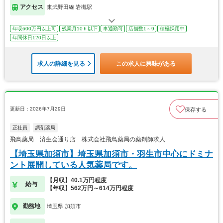
アクセス
東武野田線 岩槻駅
年収600万円以上可
残業月10ｈ以下
車通勤可
店舗数1～9
積極採用中
年間休日120日以上
求人の詳細を見る
この求人に興味がある
更新日：2026年7月29日
保存する
正社員
調剤薬局
飛鳥薬局 済生会通り店 株式会社飛鳥薬局の薬剤師求人
【埼玉県加須市】埼玉県加須市・羽生市中心にドミナ
ント展開している人気薬局です。
【月収】40.1万円程度
給与
【年収】562万円～614万円程度
勤務地
埼玉県 加須市