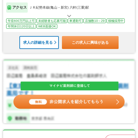
アクセス
ＪＲ紀勢本線(亀山－新宮) 六軒(三重)駅
年収600万円以上可
未経験者も応募可能
車通勤可
店舗数10～29
積極採用中
年間休日120日以上
WEB面接OK
求人の詳細を見る
この求人に興味がある