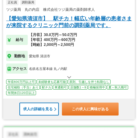
正社員
調剤薬局
ツジ薬局 丸の内店 株式会社ツジ薬局の薬剤師求人
【愛知県清須市】 駅チカ！幅広い年齢層の患者さま
が来院するクリニック門前の調剤薬局です。
【月収】30.0万円～50.0万円
給与
【年収】400万円～600万円
【時給】2,000円～2,500円
勤務地
愛知県 清須市
アクセス
名鉄名古屋本線 丸ノ内駅
年収600万円以上可
未経験者も応募可能
原則、引越しを伴う転勤なし
住宅補助（手当）あり
駅チカ
車通勤可
店舗数1～9
積極採用中
夏～秋入職可
年間休日120日以上
求人の詳細を見る
この求人に興味がある