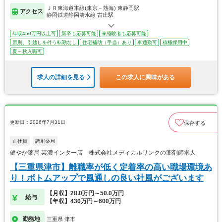
ＪＲ東海道本線(東京－熱海) 東静岡駅
アクセス
静岡鉄道静岡清水線 古庄駅
年収450万円以上可
新卒も応募可能
未経験者も応募可能
原則、引越しを伴う転勤なし
住宅補助（手当）あり
車通勤可
積極採用中
夏～秋入職可
求人の詳細を見る
この求人に興味がある
更新日：2026年7月31日
保存する
正社員
調剤薬局
健やか薬局 芸濃インター店 株式会社メディカルリンクの薬剤師求人
【三重県津市】離職率が低く定着率の高い職場環境あ
り！ボトムアップで風通しの良い社風がございます
【月収】28.0万円～50.0万円
給与
【年収】430万円～600万円
勤務地
三重県 津市