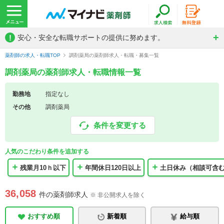
!
安心・安全な転職サポートの提供に努めます。
薬剤師の求人・転職TOP
調剤薬局の薬剤師求人・転職・募集一覧
調剤薬局の薬剤師求人・転職情報一覧
勤務地
指定なし
その他
調剤薬局
条件を変更する
人気のこだわり条件を追加する
残業月10ｈ以下
年間休日120日以上
土日休み（相談可含
36,058
件の薬剤師求人
※ 非公開求人を除く
おすすめ順
新着順
給与順