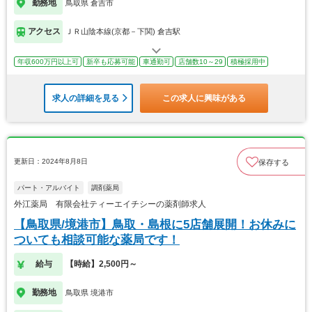
勤務地
鳥取県 倉吉市
アクセス
ＪＲ山陰本線(京都－下関) 倉吉駅
年収600万円以上可
新卒も応募可能
車通勤可
店舗数10～29
積極採用中
求人の詳細を見る
この求人に興味がある
更新日：2024年8月8日
保存する
パート・アルバイト
調剤薬局
外江薬局 有限会社ティーエイチシーの薬剤師求人
【鳥取県/境港市】鳥取・島根に5店舗展開！お休みに
ついても相談可能な薬局です！
給与
【時給】2,500円～
勤務地
鳥取県 境港市