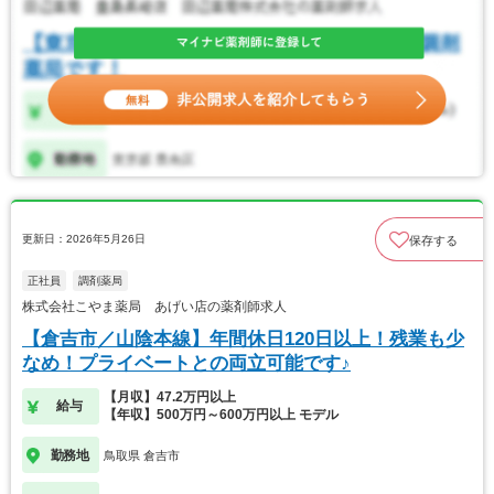
更新日：2026年5月26日
保存する
正社員
調剤薬局
株式会社こやま薬局 あげい店の薬剤師求人
【倉吉市／山陰本線】年間休日120日以上！残業も少
なめ！プライベートとの両立可能です♪
【月収】47.2万円以上
給与
【年収】500万円～600万円以上 モデル
勤務地
鳥取県 倉吉市