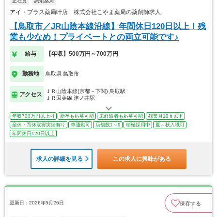
正社員
調剤薬局
アイ・プラス薬局叶店 株式会社こやま薬局の薬剤師求人
【鳥取市／JR山陰本線沿線】年間休日120日以上！残
業も少なめ！プライベートとの両立可能です♪
給与
【年収】500万円～700万円
勤務地
鳥取県 鳥取市
ＪＲ山陰本線(京都－下関) 鳥取駅
アクセス
ＪＲ因美線 津ノ井駅
年収700万円以上可
新卒も応募可能
未経験者も応募可能
残業月10ｈ以下
産休・育休取得実績有り
車通勤可
店舗数1～9
積極採用中
夏～秋入職可
年間休日120日以上
求人の詳細を見る
この求人に興味がある
更新日：2026年5月26日
保存する