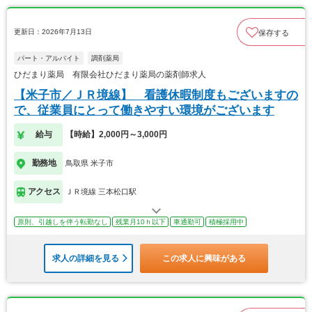
更新日：2026年7月13日
保存する
パート・アルバイト
調剤薬局
ひだまり薬局 有限会社ひだまり薬局の薬剤師求人
【米子市／ＪＲ境線】 看護休暇制度もございますの
で、従業員にとって働きやすい環境がございます
給与
【時給】2,000円～3,000円
勤務地
鳥取県 米子市
アクセス
ＪＲ境線 三本松口駅
原則、引越しを伴う転勤なし
残業月10ｈ以下
車通勤可
積極採用中
求人の詳細を見る
この求人に興味がある