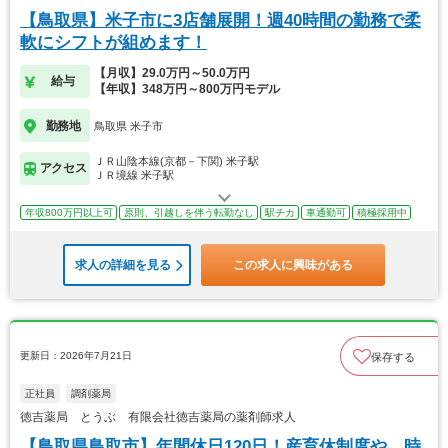
【鳥取県】米子市に3店舗展開！週40時間の勤務で柔
軟にシフトが組めます！
【月収】29.0万円～50.0万円
給与
【年収】348万円～800万円モデル
勤務地
鳥取県 米子市
ＪＲ山陰本線(京都－下関) 米子駅
アクセス
ＪＲ境線 米子駅
年収800万円以上可
原則、引越しを伴う転勤なし
駅チカ
車通勤可
積極採用中
求人の詳細を見る
この求人に興味がある
更新日：2026年7月21日
保存する
正社員
調剤薬局
徳吉薬局 とうぶ 有限会社徳吉薬局の薬剤師求人
【鳥取県鳥取市】年間休日120日！産育休制度や、時