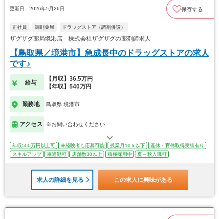
更新日：2026年5月26日
保存する
正社員
調剤薬局
ドラッグストア（調剤併設）
ザグザグ薬局境港店 株式会社ザグザグの薬剤師求人
【鳥取県／境港市】急成長中のドラッグストアの求人
です♪
【月収】36.5万円
給与
【年収】540万円
勤務地
鳥取県 境港市
アクセス
※お問い合わせください
年収500万円以上可
未経験者も応募可能
残業月10ｈ以下
産休・育休取得実績有り
スキルアップ
車通勤可
店舗数30以上
積極採用中
夏～秋入職可
求人の詳細を見る
この求人に興味がある