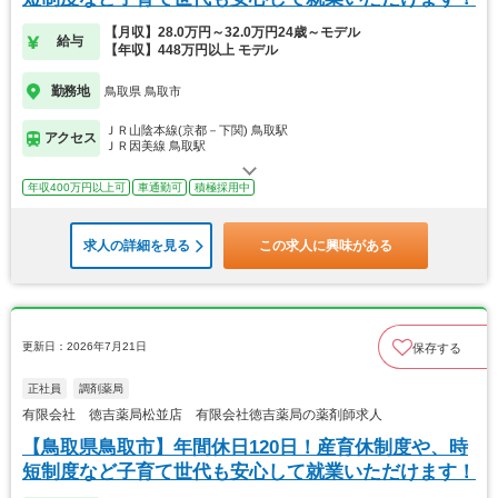
【月収】28.0万円～32.0万円24歳～モデル
給与
【年収】448万円以上 モデル
勤務地
鳥取県 鳥取市
ＪＲ山陰本線(京都－下関) 鳥取駅
アクセス
ＪＲ因美線 鳥取駅
年収400万円以上可
車通勤可
積極採用中
求人の詳細を見る
この求人に興味がある
更新日：2026年7月21日
保存する
正社員
調剤薬局
有限会社 徳吉薬局松並店 有限会社徳吉薬局の薬剤師求人
【鳥取県鳥取市】年間休日120日！産育休制度や、時
短制度など子育て世代も安心して就業いただけます！