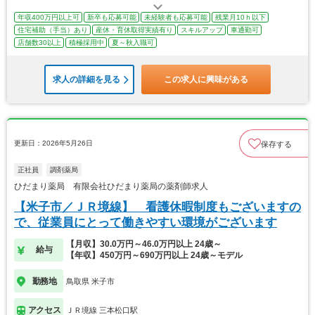
年収400万円以上可
新卒も応募可能
未経験者も応募可能
残業月10ｈ以下
住宅補助（手当）あり
産休・育休取得実績有り
スキルアップ
車通勤可
店舗数30以上
積極採用中
夏～秋入職可
求人の詳細を見る
この求人に興味がある
更新日：2026年5月26日
保存する
正社員
調剤薬局
ひだまり薬局 有限会社ひだまり薬局の薬剤師求人
【米子市／ＪＲ境線】 看護休暇制度もございますの
で、従業員にとって働きやすい環境がございます
【月収】30.0万円～46.0万円以上 24歳～
給与
【年収】450万円～690万円以上 24歳～モデル
勤務地
鳥取県 米子市
アクセス
ＪＲ境線 三本松口駅