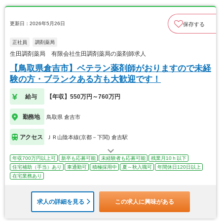
更新日：2026年5月26日
保存する
正社員
調剤薬局
生田調剤薬局 有限会社生田調剤薬局の薬剤師求人
【鳥取県倉吉市】ベテラン薬剤師がおりますので未経
験の方・ブランクある方も大歓迎です！
給与
【年収】550万円～760万円
勤務地
鳥取県 倉吉市
アクセス
ＪＲ山陰本線(京都－下関) 倉吉駅
年収700万円以上可
新卒も応募可能
未経験者も応募可能
残業月10ｈ以下
住宅補助（手当）あり
車通勤可
積極採用中
夏～秋入職可
年間休日120日以上
在宅業務あり
求人の詳細を見る
この求人に興味がある