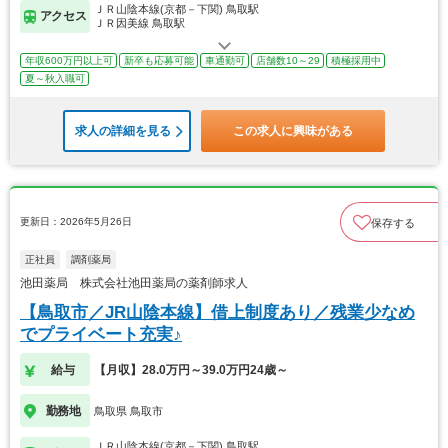
ＪＲ山陰本線(京都－下関) 鳥取駅
アクセス
ＪＲ因美線 鳥取駅
年収600万円以上可
新卒も応募可能
車通勤可
店舗数10～29
積極採用中
夏～秋入職可
求人の詳細を見る
この求人に興味がある
更新日：2026年5月26日
保存する
正社員
調剤薬局
池田薬局 株式会社池田薬局の薬剤師求人
【鳥取市／JR山陰本線】借上制度あり／残業少なめ
でプライベート充実♪
給与
【月収】28.0万円～39.0万円24歳～
勤務地
鳥取県 鳥取市
ＪＲ山陰本線(京都－下関) 鳥取駅