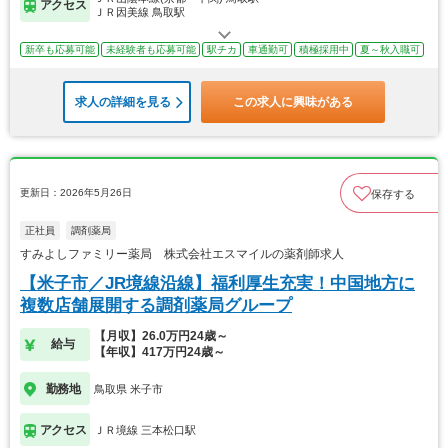
アクセス
ＪＲ因美線 鳥取駅
新卒も応募可能
未経験者も応募可能
駅チカ
車通勤可
積極採用中
夏～秋入職可
求人の詳細を見る
この求人に興味がある
更新日：2026年5月26日
保存する
正社員
調剤薬局
すみよしファミリー薬局 株式会社エスマイルの薬剤師求人
【米子市／JR境線沿線】福利厚生充実！中国地方に
複数店舗展開する調剤薬局グループ
【月収】26.0万円24歳～
給与
【年収】417万円24歳～
勤務地
鳥取県 米子市
アクセス
ＪＲ境線 三本松口駅