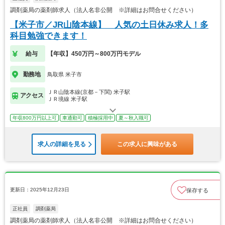
調剤薬局の薬剤師求人（法人名非公開 ※詳細はお問合せください）
【米子市／JR山陰本線】 人気の土日休み求人！多
科目勉強できます！
給与
【年収】450万円～800万円モデル
勤務地
鳥取県 米子市
ＪＲ山陰本線(京都－下関) 米子駅
アクセス
ＪＲ境線 米子駅
年収800万円以上可
車通勤可
積極採用中
夏～秋入職可
求人の詳細を見る
この求人に興味がある
更新日：2025年12月23日
保存する
正社員
調剤薬局
調剤薬局の薬剤師求人（法人名非公開 ※詳細はお問合せください）