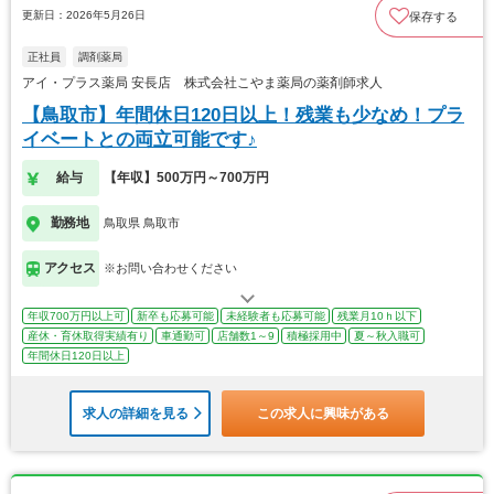
更新日：2026年5月26日
保存する
正社員
調剤薬局
アイ・プラス薬局 安長店 株式会社こやま薬局の薬剤師求人
【鳥取市】年間休日120日以上！残業も少なめ！プラ
イベートとの両立可能です♪
給与
【年収】500万円～700万円
勤務地
鳥取県 鳥取市
アクセス
※お問い合わせください
年収700万円以上可
新卒も応募可能
未経験者も応募可能
残業月10ｈ以下
産休・育休取得実績有り
車通勤可
店舗数1～9
積極採用中
夏～秋入職可
年間休日120日以上
求人の詳細を見る
この求人に興味がある