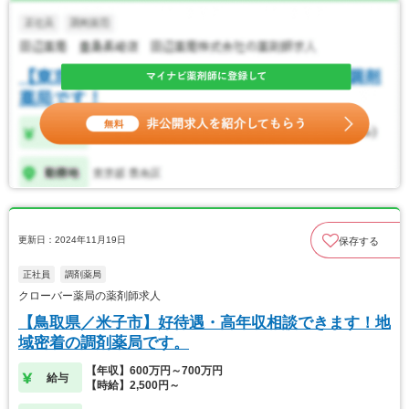
更新日：2024年11月19日
保存する
正社員
調剤薬局
クローバー薬局の薬剤師求人
【鳥取県／米子市】好待遇・高年収相談できます！地
域密着の調剤薬局です。
【年収】600万円～700万円
給与
【時給】2,500円～