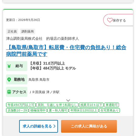
更新日：2026年5月26日
保存する
正社員
調剤薬局
津山調剤薬局株式会社 的場店の薬剤師求人
【鳥取県/鳥取市】転居費・住宅費の負担あり！総合
病院門前薬局です
【月収】31.0万円以上
給与
【年収】484万円以上 モデル
勤務地
鳥取県 鳥取市
アクセス
ＪＲ因美線 津ノ井駅
年収450万円以上可
原則、引越しを伴う転勤なし
残業月10ｈ以下
車通勤可
店舗数10～29
積極採用中
夏～秋入職可
年間休日120日以上
在宅業務あり
求人の詳細を見る
この求人に興味がある