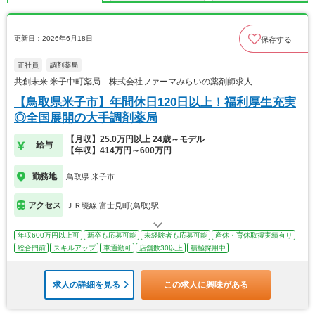
更新日：2026年6月18日
保存する
正社員
調剤薬局
共創未来 米子中町薬局 株式会社ファーマみらいの薬剤師求人
【鳥取県米子市】年間休日120日以上！福利厚生充実
◎全国展開の大手調剤薬局
【月収】25.0万円以上 24歳～モデル
給与
【年収】414万円～600万円
勤務地
鳥取県 米子市
アクセス
ＪＲ境線 富士見町(鳥取)駅
年収600万円以上可
新卒も応募可能
未経験者も応募可能
産休・育休取得実績有り
総合門前
スキルアップ
車通勤可
店舗数30以上
積極採用中
求人の詳細を見る
この求人に興味がある