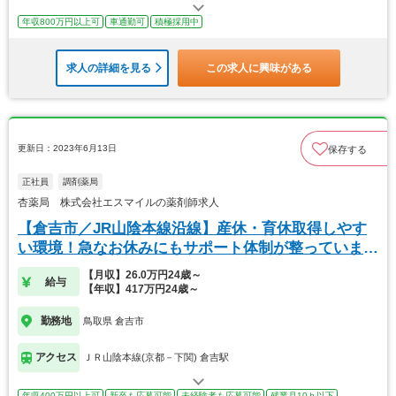
年収800万円以上可
車通勤可
積極採用中
求人の詳細を見る
この求人に興味がある
更新日：2023年6月13日
保存する
正社員
調剤薬局
杏薬局 株式会社エスマイルの薬剤師求人
【倉吉市／JR山陰本線沿線】産休・育休取得しやす
い環境！急なお休みにもサポート体制が整っていま
す！
【月収】26.0万円24歳～
給与
【年収】417万円24歳～
勤務地
鳥取県 倉吉市
アクセス
ＪＲ山陰本線(京都－下関) 倉吉駅
年収400万円以上可
新卒も応募可能
未経験者も応募可能
残業月10ｈ以下