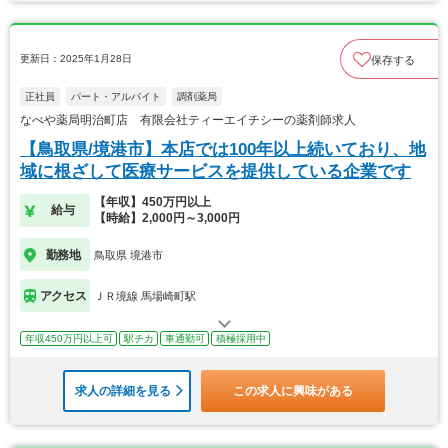
更新日：2025年1月28日
保存する
正社員
パート・アルバイト
調剤薬局
なべや薬局明治町店 有限会社ティーエイチシーの薬剤師求人
【鳥取県/境港市】本店では100年以上続いており、地
域に根ざして医療サービスを提供している企業です
【年収】450万円以上
給与
【時給】2,000円～3,000円
勤務地
鳥取県 境港市
アクセス
ＪＲ境線 馬場崎町駅
年収450万円以上可
駅チカ
車通勤可
積極採用中
求人の詳細を見る
この求人に興味がある