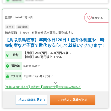
更新日：2026年7月21日
保存する
正社員
調剤薬局
徳吉薬局 しかの 有限会社徳吉薬局の薬剤師求人
【鳥取県鳥取市】年間休日120日！産育休制度や、時
短制度など子育て世代も安心して就業いただけます！
【月収】28.0万円～32.0万円24歳～
給与
【年収】448万円以上 モデル
勤務地
鳥取県 鳥取市
アクセス
※お問い合わせください
年収400万円以上可
車通勤可
積極採用中
年間休日120日以上
求人の詳細を見る
この求人に興味がある