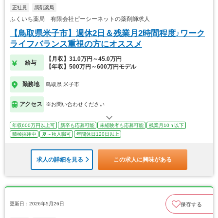
正社員
調剤薬局
ふくいち薬局 有限会社ピーシーネットの薬剤師求人
【鳥取県米子市】週休2日＆残業月2時間程度♪ワーク
ライフバランス重視の方にオススメ
【月収】31.0万円～45.0万円
給与
【年収】500万円～600万円モデル
勤務地
鳥取県 米子市
アクセス
※お問い合わせください
年収600万円以上可
新卒も応募可能
未経験者も応募可能
残業月10ｈ以下
積極採用中
夏～秋入職可
年間休日120日以上
求人の詳細を見る
この求人に興味がある
更新日：2026年5月26日
保存する