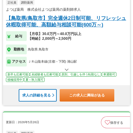
正社員
調剤薬局
よつば薬局 株式会社よつば薬局の薬剤師求人
【鳥取県/鳥取市】完全週休2日制可能、リフレッシュ
休暇取得可能、高額給与相談可能(600万～)
【月収】30.0万円～40.0万円以上
給与
【時給】2,000円～2,500円
勤務地
鳥取県 鳥取市
アクセス
ＪＲ山陰本線(京都－下関) 湖山駅
新卒も応募可能
未経験者も応募可能
原則、引越しを伴う転勤なし
車通勤可
積極採用中
夏～秋入職可
求人の詳細を見る
この求人に興味がある
更新日：2026年5月26日
保存する