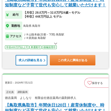
短制度など子育て世代も安心して就業いただけます！
【月収】28.0万円～32.0万円24歳～モデル
給与
【年収】448万円以上 モデル
勤務地
鳥取県 鳥取市
ＪＲ山陰本線(京都－下関) 鳥取駅
アクセス
ＪＲ因美線 鳥取駅
年収400万円以上可
車通勤可
積極採用中
求人の詳細を見る
この求人に興味がある
更新日：2026年7月21日
保存する
正社員
調剤薬局
徳吉薬局 よしなり 有限会社徳吉薬局の薬剤師求人
【鳥取県鳥取市】年間休日120日！産育休制度や、時
短制度など子育て世代も安心して就業いただけます！