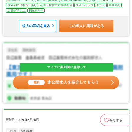
住宅補助（手当）あり
産休・育休取得実績有り
スキルアップ
駅チカ
車通勤可
店舗数30以上
積極採用中
求人の詳細を見る
この求人に興味がある
更新日：2026年5月26日
保存する
正社員
調剤薬局