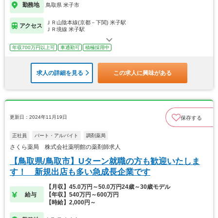
勤務地
鳥取県 米子市
ＪＲ山陰本線(京都－下関) 米子駅
アクセス
ＪＲ境線 米子駅
年収700万円以上可
車通勤可
積極採用中
求人の詳細を見る
この求人に興味がある
更新日：2024年11月19日
保存する
正社員
パート・アルバイト
調剤薬局
さくら薬局 株式会社薬明館の薬剤師求人
【鳥取県/鳥取市】Uターン就職の方も歓迎いたしま
す！ 新規出店も多い急成長企業です
【月収】45.0万円～50.0万円24歳～30歳モデル
給与
【年収】540万円～600万円
【時給】2,000円～