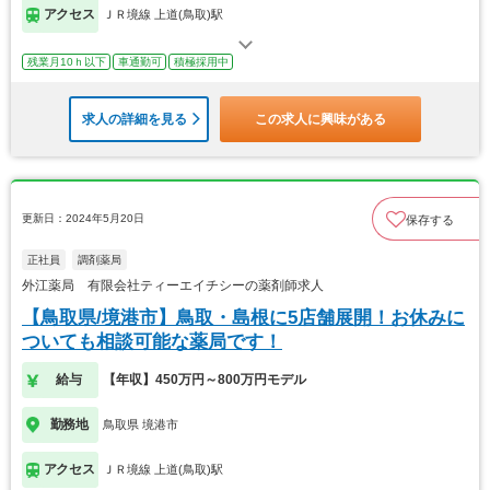
アクセス
ＪＲ境線 上道(鳥取)駅
残業月10ｈ以下
車通勤可
積極採用中
求人の詳細を見る
この求人に興味がある
更新日：2024年5月20日
保存する
正社員
調剤薬局
外江薬局 有限会社ティーエイチシーの薬剤師求人
【鳥取県/境港市】鳥取・島根に5店舗展開！お休みに
ついても相談可能な薬局です！
給与
【年収】450万円～800万円モデル
勤務地
鳥取県 境港市
アクセス
ＪＲ境線 上道(鳥取)駅