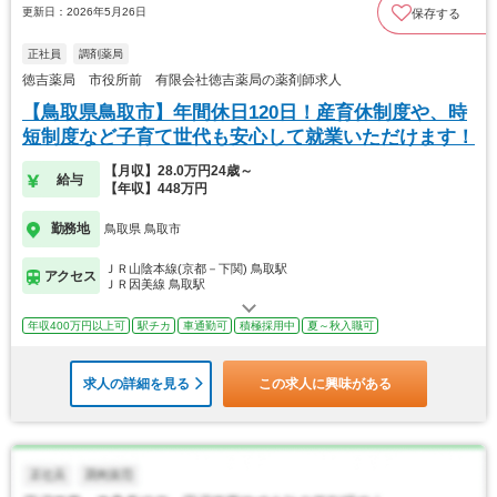
更新日：2026年5月26日
保存する
正社員
調剤薬局
徳吉薬局 市役所前 有限会社徳吉薬局の薬剤師求人
【鳥取県鳥取市】年間休日120日！産育休制度や、時
短制度など子育て世代も安心して就業いただけます！
【月収】28.0万円24歳～
給与
【年収】448万円
勤務地
鳥取県 鳥取市
ＪＲ山陰本線(京都－下関) 鳥取駅
アクセス
ＪＲ因美線 鳥取駅
年収400万円以上可
駅チカ
車通勤可
積極採用中
夏～秋入職可
求人の詳細を見る
この求人に興味がある