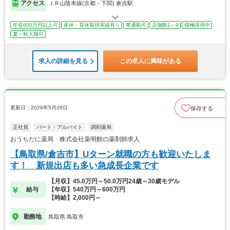
アクセス
ＪＲ山陰本線(京都－下関) 倉吉駅
年収600万円以上可
産休・育休取得実績有り
車通勤可
店舗数1～9
積極採用中
夏～秋入職可
求人の詳細を見る
この求人に興味がある
更新日：2026年5月26日
保存する
正社員
パート・アルバイト
調剤薬局
おうちだに薬局 株式会社薬明館の薬剤師求人
【鳥取県/倉吉市】Uターン就職の方も歓迎いたしま
す！ 新規出店も多い急成長企業です
【月収】45.0万円～50.0万円24歳～30歳モデル
給与
【年収】540万円～600万円
【時給】2,000円～
勤務地
鳥取県 鳥取市