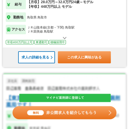
【月収】28.0万円～32.0万円24歳～モデル
給与
【年収】448万円以上 モデル
勤務地
鳥取県 鳥取市
ＪＲ山陰本線(京都－下関) 鳥取駅
アクセス
ＪＲ因美線 鳥取駅
年収400万円以上可
車通勤可
積極採用中
求人の詳細を見る
この求人に興味がある