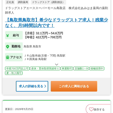
正社員
調剤薬局
ドラッグストア（調剤併設）
ドラッグストアエーススーパーモール鳥取店 株式会社あみはま薬局の薬剤
師求人
【鳥取県鳥取市】希少なドラッグストア求人！残業少
なく、月5時間以内です！
【月収】32.1万円～54.6万円
給与
【年収】422万円～700万円
勤務地
鳥取県 鳥取市
ＪＲ山陰本線(京都－下関) 鳥取駅
アクセス
ＪＲ因美線 鳥取駅
年収700万円以上可
産休・育休取得実績有り
車通勤可
店舗数1～9
積極採用中
夏～秋入職可
求人の詳細を見る
この求人に興味がある
更新日：2026年5月25日
保存する