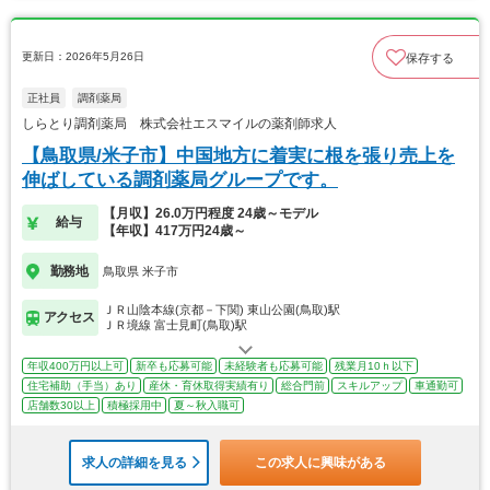
更新日：2026年5月26日
保存する
正社員
調剤薬局
しらとり調剤薬局 株式会社エスマイルの薬剤師求人
【鳥取県/米子市】中国地方に着実に根を張り売上を
伸ばしている調剤薬局グループです。
【月収】26.0万円程度 24歳～モデル
給与
【年収】417万円24歳～
勤務地
鳥取県 米子市
ＪＲ山陰本線(京都－下関) 東山公園(鳥取)駅
アクセス
ＪＲ境線 富士見町(鳥取)駅
年収400万円以上可
新卒も応募可能
未経験者も応募可能
残業月10ｈ以下
住宅補助（手当）あり
産休・育休取得実績有り
総合門前
スキルアップ
車通勤可
店舗数30以上
積極採用中
夏～秋入職可
求人の詳細を見る
この求人に興味がある