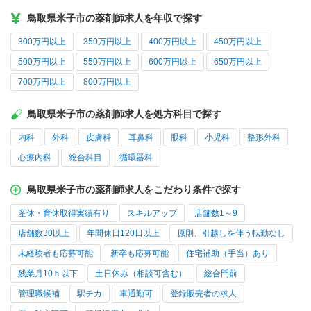
鳥取県米子市の薬剤師求人を年収で探す
300万円以上
350万円以上
400万円以上
450万円以上
500万円以上
550万円以上
600万円以上
650万円以上
700万円以上
800万円以上
鳥取県米子市の薬剤師求人を処方科目で探す
内科
外科
皮膚科
耳鼻科
眼科
小児科
整形外科
心療内科
総合科目
循環器科
鳥取県米子市の薬剤師求人をこだわり条件で探す
産休・育休取得実績有り
スキルアップ
店舗数1～9
店舗数30以上
年間休日120日以上
原則、引越しを伴う転勤なし
未経験者も応募可能
新卒も応募可能
住宅補助（手当）あり
残業月10ｈ以下
土日休み（相談可含む）
総合門前
管理職候補
駅チカ
車通勤可
登録販売者の求人