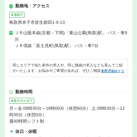
勤務地・アクセス
車通勤可
鳥取県米子市皆生新田1-9-13
ＪＲ山陰本線(京都－下関)「東山公園(鳥取)駅」 バス・車9
分
ＪＲ境線「富士見町(鳥取)駅」 バス・車7分
同じエリアで似た条件の求人や、同じ路線の求人なども喜んでご紹
介いたします。お悩みやご希望があれば、ぜひご相談ください。
無料で相談する
勤務時間
残業月10ｈ以下
月～金:08時30分～18時00分（休憩60分）,土:08時30分～12
時30分（休憩0分）
週40時間シフト制
休日・休暇