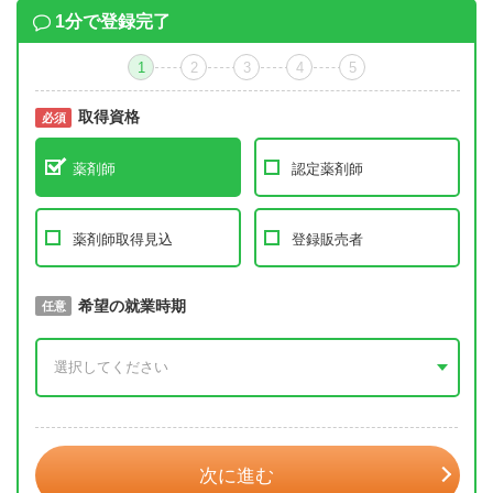
1分で登録完了
1
2
3
4
5
取得資格
必須
必須
薬剤師
認定薬剤師
薬剤師取得見込
登録販売者
取得予定年
希望の就業時期
必須
任意
年 3月
次に進む