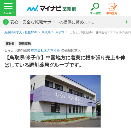
!
安心・安全な転職サポートの提供に努めます。
薬剤師の求人・転職TOP
鳥取県
米子市
しらとり調剤薬局 株式会社エスマイルの薬剤
正社員
調剤薬局
しらとり調剤薬局
株式会社エスマイル
の薬剤師求人
【鳥取県/米子市】中国地方に着実に根を張り売上を伸
ばしている調剤薬局グループです。