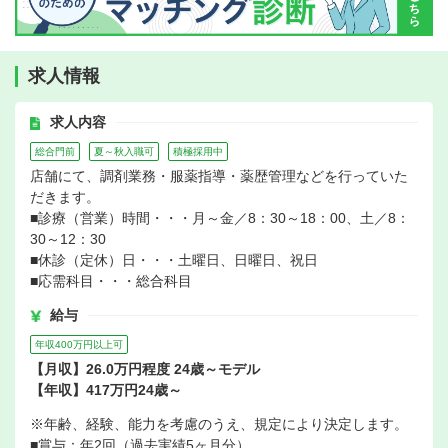
求人情報
求人内容
総合門前
夏～秋入職可
積極採用中
店舗にて、調剤業務・服薬指導・薬歴管理などを行っていた
だきます。
■診療（営業）時間・・・月～金／8：30～18：00、土／8：
30～12：30
■休診（定休）日・・・土曜日、日曜日、祝日
■応需科目・・・総合科目
給与
年収400万円以上可
【月収】26.0万円程度 24歳～モデル
【年収】417万円24歳～
※年齢、経験、能力を考慮のうえ、規定により決定します。
■賞与：年2回（過去実績5ヶ月分）