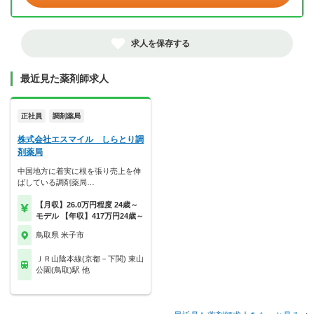
求人を保存する
最近見た薬剤師求人
正社員
調剤薬局
株式会社エスマイル しらとり調
剤薬局
中国地方に着実に根を張り売上を伸
ばしている調剤薬局…
【月収】26.0万円程度 24歳～
モデル 【年収】417万円24歳～
鳥取県 米子市
ＪＲ山陰本線(京都－下関) 東山
公園(鳥取)駅 他