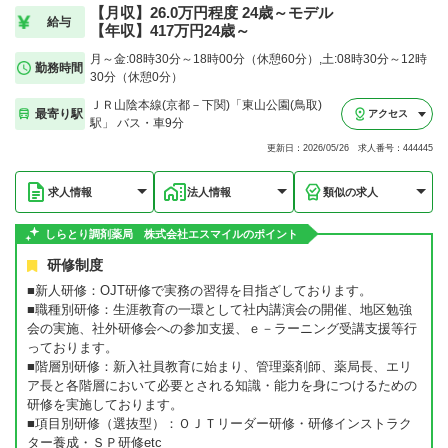
【月収】26.0万円程度 24歳～モデル
給与
【年収】417万円24歳～
月～金:08時30分～18時00分（休憩60分）,土:08時30分～12時
勤務時間
30分（休憩0分）
ＪＲ山陰本線(京都－下関)「東山公園(鳥取)
最寄り駅
アクセス
駅」 バス・車9分
更新日：2026/05/26 求人番号：444445
求人情報
法人情報
類似の求人
しらとり調剤薬局 株式会社エスマイルのポイント
研修制度
■新人研修：OJT研修で実務の習得を目指ざしております。
■職種別研修：生涯教育の一環として社内講演会の開催、地区勉強
会の実施、社外研修会への参加支援、ｅ－ラーニング受講支援等行
っております。
■階層別研修：新入社員教育に始まり、管理薬剤師、薬局長、エリ
ア長と各階層において必要とされる知識・能力を身につけるための
研修を実施しております。
■項目別研修（選抜型）：ＯＪＴリーダー研修・研修インストラク
ター養成・ＳＰ研修etc