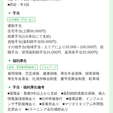
■昇給：年1回
手当
住宅補助（手当）あり
通勤手当
住宅手当(上限50,000円)
残業手当(1分単位にて支給)
資格手当(薬剤師手当50,000円)
その他手当(地域手当：エリアにより20,000～100,000円、役
職手当：管理薬剤師手当15,000円、薬局長手当20,000円)
福利厚生
産休・育休取得実績有り
スキルアップ
雇用保険、労災保険、健康保険、厚生年金保険、損害保険
厚生年金基金、社員持株会制度、慶弔見舞金制度、駐車場
手当・福利厚生備考
■退職金・勤務3年以上から支給 ■薬剤師賠償責任保険、個人
情報漏洩保険あり ■社外研修旅行 ■健康診断、インフルエ
ンザ予防接種あり ■保養所あり ■マツダスタジアム年間指
定席あり ■eラーニング会社補助あり