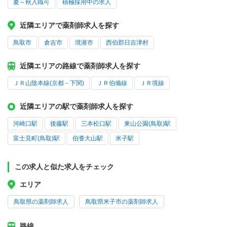
夏～秋入職可
積極採用中の求人
近隣エリアで薬剤師求人を探す
鳥取市
倉吉市
境港市
西伯郡日吉津村
近隣エリアの路線で薬剤師求人を探す
ＪＲ山陰本線(京都－下関)
ＪＲ伯備線
ＪＲ境線
近隣エリアの駅で薬剤師求人を探す
河崎口駅
後藤駅
三本松口駅
東山公園(鳥取)駅
富士見町(鳥取)駅
伯耆大山駅
米子駅
この求人と似た求人をチェック
エリア
鳥取県の薬剤師求人
鳥取県米子市の薬剤師求人
路線