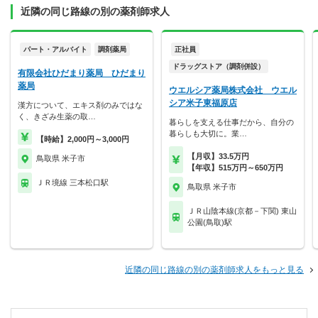
近隣の同じ路線の別の薬剤師求人
パート・アルバイト
調剤薬局
正社員
ドラッグストア（調剤併設）
有限会社ひだまり薬局 ひだまり
薬局
ウエルシア薬局株式会社 ウエル
シア米子東福原店
漢方について、エキス剤のみではな
く、きざみ生薬の取…
暮らしを支える仕事だから、自分の
暮らしも大切に。業…
【時給】2,000円～3,000円
【月収】33.5万円
鳥取県 米子市
【年収】515万円～650万円
ＪＲ境線 三本松口駅
鳥取県 米子市
ＪＲ山陰本線(京都－下関) 東山
公園(鳥取)駅
近隣の同じ路線の別の薬剤師求人をもっと見る