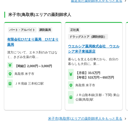
最近見た薬剤師求人をもっと見る
米子市(鳥取県)エリアの薬剤師求人
パート・アルバイト
調剤薬局
正社員
ドラッグストア（調剤併設）
有限会社ひだまり薬局 ひだまり
薬局
ウエルシア薬局株式会社 ウエル
シア米子東福原店
漢方について、エキス剤のみではな
く、きざみ生薬の取…
暮らしを支える仕事だから、自分の
暮らしも大切に。業…
【時給】2,000円～3,000円
【月収】33.5万円
鳥取県 米子市
【年収】515万円～650万円
ＪＲ境線 三本松口駅
鳥取県 米子市
ＪＲ山陰本線(京都－下関) 東山
公園(鳥取)駅
米子市(鳥取県)エリアの薬剤師求人をもっと見る