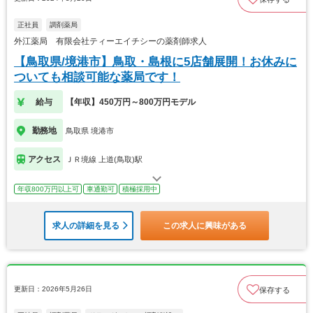
正社員
調剤薬局
外江薬局 有限会社ティーエイチシーの薬剤師求人
【鳥取県/境港市】鳥取・島根に5店舗展開！お休みに
ついても相談可能な薬局です！
給与
【年収】450万円～800万円モデル
勤務地
鳥取県 境港市
アクセス
ＪＲ境線 上道(鳥取)駅
年収800万円以上可
車通勤可
積極採用中
求人の詳細を見る
この求人に興味がある
更新日：2026年5月26日
保存する