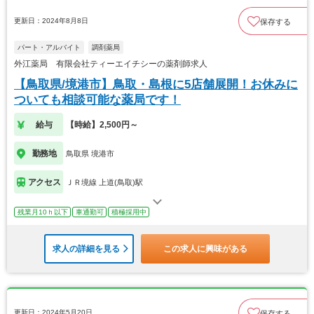
更新日：2024年8月8日
保存する
パート・アルバイト
調剤薬局
外江薬局 有限会社ティーエイチシーの薬剤師求人
【鳥取県/境港市】鳥取・島根に5店舗展開！お休みに
ついても相談可能な薬局です！
給与
【時給】2,500円～
勤務地
鳥取県 境港市
アクセス
ＪＲ境線 上道(鳥取)駅
残業月10ｈ以下
車通勤可
積極採用中
求人の詳細を見る
この求人に興味がある
更新日：2024年5月20日
保存する