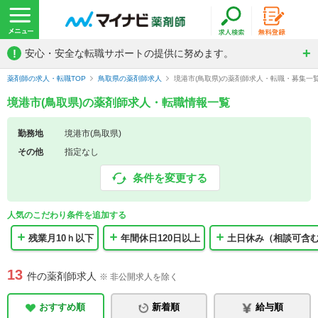
!
安心・安全な転職サポートの提供に努めます。
薬剤師の求人・転職TOP
鳥取県の薬剤師求人
境港市(鳥取県)の薬剤師求人・転職・募集一
境港市(鳥取県)の薬剤師求人・転職情報一覧
勤務地
境港市(鳥取県)
その他
指定なし
条件を変更する
人気のこだわり条件を追加する
残業月10ｈ以下
年間休日120日以上
土日休み（相談可含
13
件の薬剤師求人
※ 非公開求人を除く
おすすめ順
新着順
給与順