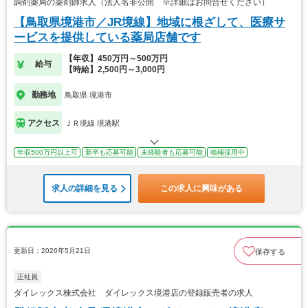
調剤薬局の薬剤師求人（法人名非公開 ※詳細はお問合せください）
【鳥取県境港市／JR境線】地域に根ざして、医療サ
ービスを提供している薬局店舗です
【年収】450万円～500万円
給与
【時給】2,500円～3,000円
勤務地
鳥取県 境港市
アクセス
ＪＲ境線 境港駅
年収500万円以上可
新卒も応募可能
未経験者も応募可能
積極採用中
求人の詳細を見る
この求人に興味がある
更新日：2026年5月21日
保存する
正社員
ダイレックス株式会社 ダイレックス境港店の登録販売者の求人