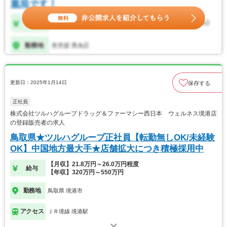
更新日：2025年1月14日
保存する
正社員
株式会社ツルハグループドラッグ＆ファーマシー西日本 ウェルネス境港店
の登録販売者の求人
鳥取県★ツルハグループ正社員【転勤無しOK/未経験
OK】中国地方最大手★店舗拡大につき積極採用中
【月収】21.8万円～26.0万円程度
給与
【年収】320万円～550万円
勤務地
鳥取県 境港市
アクセス
ＪＲ境線 境港駅