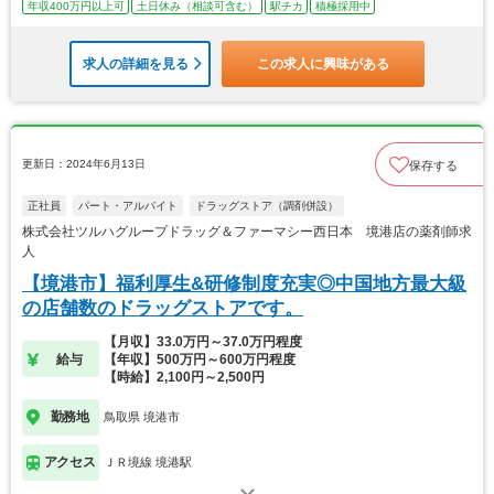
年収400万円以上可
土日休み（相談可含む）
駅チカ
積極採用中
求人の詳細を見る
この求人に興味がある
更新日：2024年6月13日
保存する
正社員
パート・アルバイト
ドラッグストア（調剤併設）
株式会社ツルハグループドラッグ＆ファーマシー西日本 境港店の薬剤師求
人
【境港市】福利厚生&研修制度充実◎中国地方最大級
の店舗数のドラッグストアです。
【月収】33.0万円～37.0万円程度
給与
【年収】500万円～600万円程度
【時給】2,100円～2,500円
勤務地
鳥取県 境港市
アクセス
ＪＲ境線 境港駅