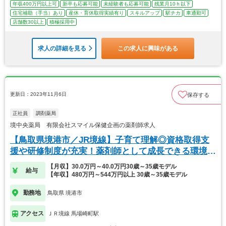
年収400万円以上可
新卒も応募可能
未経験者も応募可能
残業月10ｈ以下
住宅補助（手当）あり
産休・育休取得実績有り
スキルアップ
駅チカ
車通勤可
店舗数30以上
積極採用中
求人の詳細を見る
この求人に興味がある
更新日：2023年11月6日
保存する
正社員
調剤薬局
境中央薬局 有限会社スマイル保健企画の薬剤師求人
【鳥取県境港市／JR境線】子育て理解◎資格取得支
援や研修制度が充実！薬剤師として成長できる環境で
す！
【月収】30.0万円～40.0万円30歳～35歳モデル
給与
【年収】480万円～544万円以上 30歳～35歳モデル
勤務地
鳥取県 境港市
アクセス
ＪＲ境線 馬場崎町駅