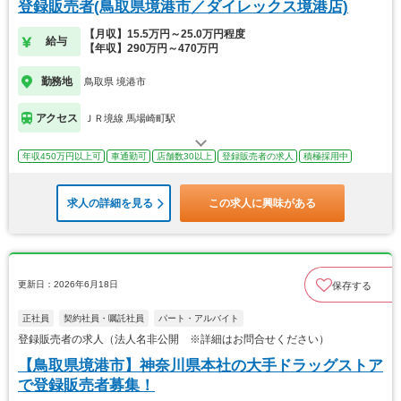
登録販売者(鳥取県境港市／ダイレックス境港店)
【月収】15.5万円～25.0万円程度
給与
【年収】290万円～470万円
勤務地
鳥取県 境港市
アクセス
ＪＲ境線 馬場崎町駅
年収450万円以上可
車通勤可
店舗数30以上
登録販売者の求人
積極採用中
求人の詳細を見る
この求人に興味がある
更新日：2026年6月18日
保存する
正社員
契約社員・嘱託社員
パート・アルバイト
登録販売者の求人（法人名非公開 ※詳細はお問合せください）
【鳥取県境港市】神奈川県本社の大手ドラッグストア
で登録販売者募集！