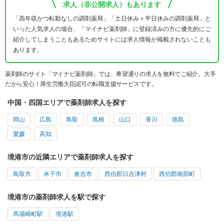
求人（非公開求人）もあります
「高年収かつ転勤なしの調剤薬局」「土日休み＋平日休みの調剤薬局」と
いった人気求人の場合、「マイナビ薬剤師」に登録済みの方に優先的にご
紹介してしまうこともあるためサイトには求人情報が掲載されないことも
あります。
薬剤師のサイト「マイナビ薬剤師」では、希望通りの求人を無料でご紹介。大手
だから安心！厚生労働大臣認可の転職支援サービスです。
中国・四国エリアで薬剤師求人を探す
岡山
広島
鳥取
島根
山口
香川
徳島
愛媛
高知
境港市の近隣エリアで薬剤師求人を探す
鳥取市
米子市
倉吉市
西伯郡日吉津村
西伯郡南部町
境港市の薬剤師求人を駅で探す
馬場崎町駅
境港駅