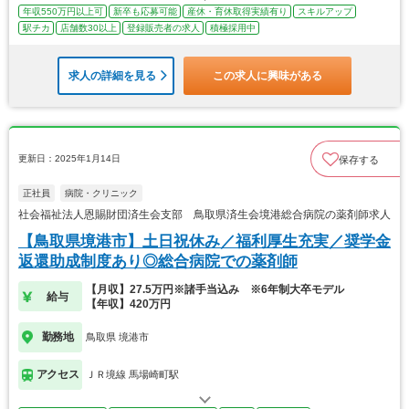
年収550万円以上可
新卒も応募可能
産休・育休取得実績有り
スキルアップ
駅チカ
店舗数30以上
登録販売者の求人
積極採用中
求人の詳細を見る
この求人に興味がある
更新日：2025年1月14日
保存する
正社員
病院・クリニック
社会福祉法人恩賜財団済生会支部 鳥取県済生会境港総合病院の薬剤師求人
【鳥取県境港市】土日祝休み／福利厚生充実／奨学金
返還助成制度あり◎総合病院での薬剤師
【月収】27.5万円※諸手当込み ※6年制大卒モデル
給与
【年収】420万円
勤務地
鳥取県 境港市
アクセス
ＪＲ境線 馬場崎町駅