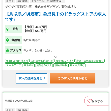
正社員
調剤薬局
ドラッグストア（調剤併設）
ザグザグ薬局境港店 株式会社ザグザグの薬剤師求人
【鳥取県／境港市】急成長中のドラッグストアの求人
です♪
【月収】36.5万円
給与
【年収】540万円
勤務地
鳥取県 境港市
アクセス
※お問い合わせください
年収500万円以上可
未経験者も応募可能
残業月10ｈ以下
産休・育休取得実績有り
スキルアップ
車通勤可
店舗数30以上
積極採用中
夏～秋入職可
求人の詳細を見る
この求人に興味がある
更新日：2025年2月12日
保存する
正社員
調剤薬局