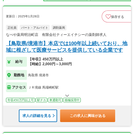
更新日：2025年1月28日
保存する
正社員
パート・アルバイト
調剤薬局
なべや薬局明治町店 有限会社ティーエイチシーの薬剤師求人
【鳥取県/境港市】本店では100年以上続いており、地
域に根ざして医療サービスを提供している企業です
【年収】450万円以上
給与
【時給】2,000円～3,000円
勤務地
鳥取県 境港市
アクセス
ＪＲ境線 馬場崎町駅
年収450万円以上可
駅チカ
車通勤可
積極採用中
求人の詳細を見る
この求人に興味がある