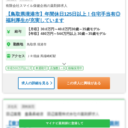
有限会社スマイル保健企画の薬剤師求人
【鳥取県境港市】年間休日125日以上！住宅手当有◎
福利厚生が充実しています
【月収】30.0万円～40.0万円30歳～35歳モデル
給与
【年収】480万円～544万円以上 30歳～35歳モデル
勤務地
鳥取県 境港市
アクセス
ＪＲ境線 馬場崎町駅
年収500万円以上可
車通勤可
店舗数1～9
積極採用中
求人の詳細を見る
この求人に興味がある