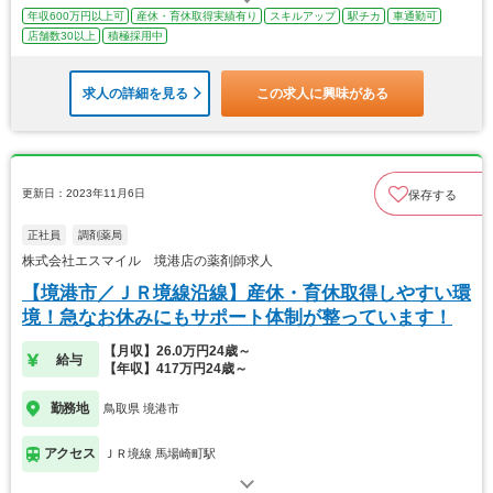
年収600万円以上可
産休・育休取得実績有り
スキルアップ
駅チカ
車通勤可
店舗数30以上
積極採用中
求人の詳細を見る
この求人に興味がある
更新日：2023年11月6日
保存する
正社員
調剤薬局
株式会社エスマイル 境港店の薬剤師求人
【境港市／ＪＲ境線沿線】産休・育休取得しやすい環
境！急なお休みにもサポート体制が整っています！
【月収】26.0万円24歳～
給与
【年収】417万円24歳～
勤務地
鳥取県 境港市
アクセス
ＪＲ境線 馬場崎町駅