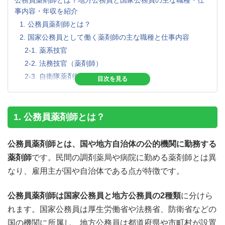
事内容・年収を紹介
1. 公務員薬剤師とは？
2. 国家公務員として働く薬剤師の主な職種と仕事内容
2-1. 薬系技官
2-2. 法務技官（薬剤師）
2-3. 自衛隊薬剤師（薬剤官）
2-4. 麻薬取締官
3. 地方公務員として働く薬剤師の主な職種と仕事内容
3-1. 自治体職員
1. 公務員薬剤師とは？
3-2. 保健所職員
3-3. 衛生研究所職員
公務員薬剤師とは、国や地方自治体の公的機関に勤務する
3-4.公立病院の薬剤師
薬剤師
です。民間の調剤薬局や病院に勤める薬剤師とは異
4. 公務員薬剤師の年収・給料
なり、雇用主が国や自治体である点が特徴です。
5. 公務員薬剤師のメリット
5-1. 安定したキャリアが望める
公務員薬剤師は国家公務員と地方公務員の2種類
に分けら
5-2. 定期的な昇給が期待できる
れます。国家公務員は厚生労働省や法務省、防衛省などの
5-3. 福利厚生が充実している
国の機関に所属し、地方公務員は都道府県や市町村が設置