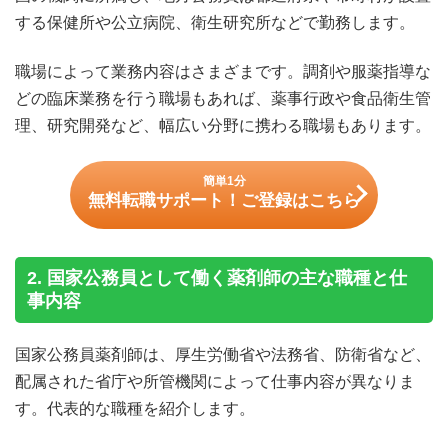
6. 公務員薬剤師のデメリット
する保健所や公立病院、衛生研究所などで勤務します。
6-1. 副業は原則禁止
6-2. 求人数が限られる
職場によって業務内容はさまざまです。調剤や服薬指導な
6-3. 異動や転勤の可能性がある
どの臨床業務を行う職場もあれば、薬事行政や食品衛生管
7. 公務員薬剤師になるには
理、研究開発など、幅広い分野に携わる職場もあります。
8. 公務員薬剤師の働き方を理解してキャリアの選択肢を広
げよう
簡単1分
無料転職サポート！ご登録はこちら
2. 国家公務員として働く薬剤師の主な職種と仕
事内容
国家公務員薬剤師は、厚生労働省や法務省、防衛省など、
配属された省庁や所管機関によって仕事内容が異なりま
す。代表的な職種を紹介します。