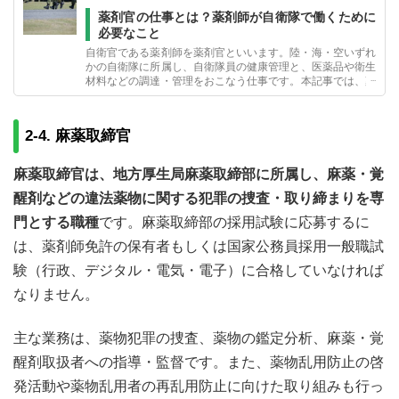
薬剤官の仕事とは？薬剤師が自衛隊で働くために
必要なこと
自衛官である薬剤師を薬剤官といいます。陸・海・空いずれ
かの自衛隊に所属し、自衛隊員の健康管理と、医薬品や衛生
材料などの調達・管理をおこなう仕事です。本記事では、薬
剤間の仕事内容や必要なスキル、なるための流れについて紹
介します。
2-4. 麻薬取締官
麻薬取締官は、地方厚生局麻薬取締部に所属し、麻薬・覚
醒剤などの違法薬物に関する犯罪の捜査・取り締まりを専
門とする職種
です。麻薬取締部の採用試験に応募するに
は、薬剤師免許の保有者もしくは国家公務員採用一般職試
験（行政、デジタル・電気・電子）に合格していなければ
なりません。
主な業務は、薬物犯罪の捜査、薬物の鑑定分析、麻薬・覚
醒剤取扱者への指導・監督です。また、薬物乱用防止の啓
発活動や薬物乱用者の再乱用防止に向けた取り組みも行っ