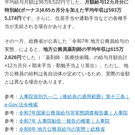
平均給与月額は36万8,522円でした。
月額給与12カ月分に
特別給(ボーナス)4.65カ月分を加えた平均年収は593万
5,174円
です。さらに、住居手当や通勤手当などの各種手
当が支給される場合があります。
その一方、総務省が公表した「令和7年 地方公務員給与の
実態」によると、
地方公務員薬剤師の平均年収は615万
2,626円
でした（「薬剤師・医療技術職」の給与月額合計
×12カ月分＋期末手当・勤勉手当より算出）。ただし、地
方公務員の給料は各自治体が定めているため、実際の金額
とは異なる場合があります。
参考：
人事院規則九―二（俸給表の適用範囲）第十三条｜
e-Gov 法令検索
参考：
令和7年国家公務員給与等実態調査報告書｜人事院
参考：
令和7年 人事院勧告・報告の概要｜人事院
参考：
令和6年 地方公務員給与の実態｜総務省