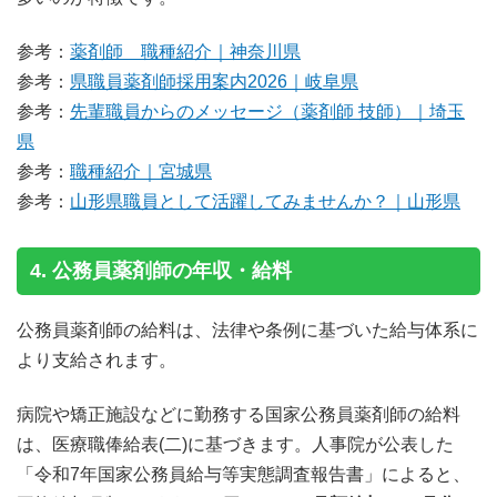
参考：
薬剤師 職種紹介｜神奈川県
参考：
県職員薬剤師採用案内2026｜岐阜県
参考：
先輩職員からのメッセージ（薬剤師 技師）｜埼玉
県
参考：
職種紹介｜宮城県
参考：
山形県職員として活躍してみませんか？｜山形県
4. 公務員薬剤師の年収・給料
公務員薬剤師の給料は、法律や条例に基づいた給与体系に
より支給されます。
病院や矯正施設などに勤務する国家公務員薬剤師の給料
は、医療職俸給表(二)に基づきます。人事院が公表した
「令和7年国家公務員給与等実態調査報告書」によると、