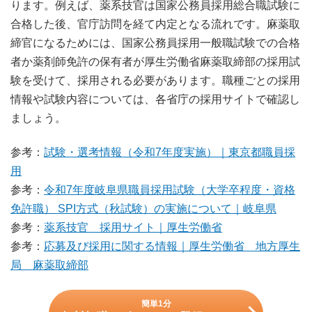
ります。例えば、薬系技官は国家公務員採用総合職試験に
合格した後、官庁訪問を経て内定となる流れです。麻薬取
締官になるためには、国家公務員採用一般職試験での合格
者か薬剤師免許の保有者が厚生労働省麻薬取締部の採用試
験を受けて、採用される必要があります。職種ごとの採用
情報や試験内容については、各省庁の採用サイトで確認し
ましょう。
参考：
試験・選考情報（令和7年度実施）｜東京都職員採
用
参考：
令和7年度岐阜県職員採用試験（大学卒程度・資格
免許職） SPI方式（秋試験）の実施について｜岐阜県
参考：
薬系技官 採用サイト｜厚生労働省
参考：
応募及び採用に関する情報｜厚生労働省 地方厚生
局 麻薬取締部
簡単1分