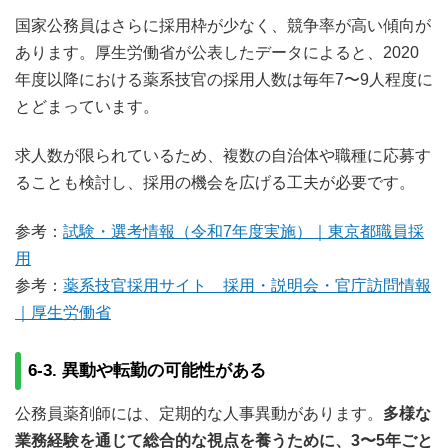
国家公務員はさらに採用枠が少なく、競争率が高い傾向が
あります。厚生労働省が公表したデータによると、2020
年度以降における薬系技官の採用人数は毎年7〜9人程度に
とどまっています。
求人数が限られているため、複数の自治体や職種に応募す
ることも検討し、採用の機会を広げる工夫が必要です。
参考：
試験・選考情報（令和7年度実施）｜東京都職員採
用
参考：
薬系技官採用サイト 採用・説明会・官庁訪問情報
｜厚生労働省
6-3. 異動や転勤の可能性がある
公務員薬剤師には、定期的な人事異動があります。
多様な
業務経験を通じて総合的な視点を養うために、3〜5年ごと