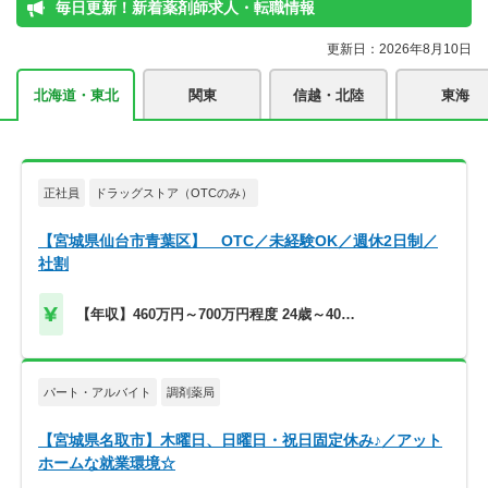
毎日更新！新着薬剤師求人・転職情報
更新日：2026年8月10日
北海道・東北
関東
信越・北陸
東海
正社員
ドラッグストア（OTCのみ）
【宮城県仙台市青葉区】 OTC／未経験OK／週休2日制／
社割
【年収】460万円～700万円程度 24歳～40歳
モデル
パート・アルバイト
調剤薬局
【宮城県名取市】木曜日、日曜日・祝日固定休み♪／アット
ホームな就業環境☆