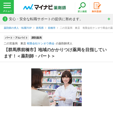
!
安心・安全な転職サポートの提供に努めます。
薬剤師の求人・転職TOP
群馬県
前橋市
二の宮薬局 東店 有限会社ケンオウ商会の薬
パート・アルバイト
調剤薬局
二の宮薬局 東店
有限会社ケンオウ商会
の薬剤師求人
【群馬県前橋市】地域のかかりつけ薬局を目指してい
ます！＜薬剤師・パート＞