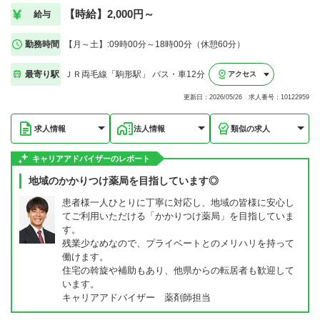
【時給】2,000円～
給与
勤務時間
【月～土】:09時00分～18時00分（休憩60分）
最寄り駅
ＪＲ両毛線「駒形駅」 バス・車12分
アクセス
更新日：2026/05/26 求人番号：10122959
求人情報
法人情報
類似の求人
キャリアアドバイザーのレポート
地域のかかりつけ薬局を目指しています◎
患者様一人ひとりに丁寧に対応し、地域の皆様に安心し
てご利用いただける「かかりつけ薬局」を目指していま
す。
残業少なめなので、プライベートとのメリハリを持って
働けます。
住宅の斡旋や補助もあり、他県からの転居者も歓迎して
います。
キャリアアドバイザー 薬剤師担当