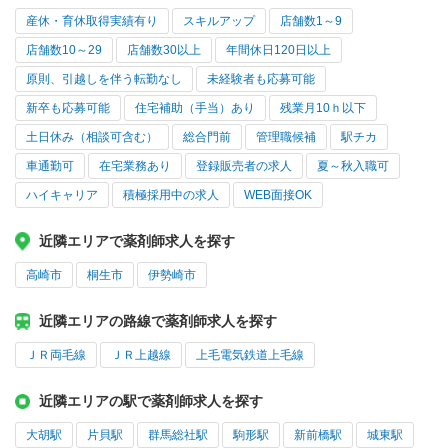
産休・育休取得実績有り
スキルアップ
店舗数1～9
店舗数10～29
店舗数30以上
年間休日120日以上
原則、引越しを伴う転勤なし
未経験者も応募可能
新卒も応募可能
住宅補助（手当）あり
残業月10ｈ以下
土日休み（相談可含む）
総合門前
管理職候補
駅チカ
車通勤可
在宅業務あり
登録販売者の求人
夏～秋入職可
ハイキャリア
積極採用中の求人
WEB面接OK
近隣エリアで薬剤師求人を探す
高崎市
桐生市
伊勢崎市
近隣エリアの路線で薬剤師求人を探す
ＪＲ両毛線
ＪＲ上越線
上毛電気鉄道上毛線
近隣エリアの駅で薬剤師求人を探す
大胡駅
片貝駅
群馬総社駅
駒形駅
新前橋駅
城東駅