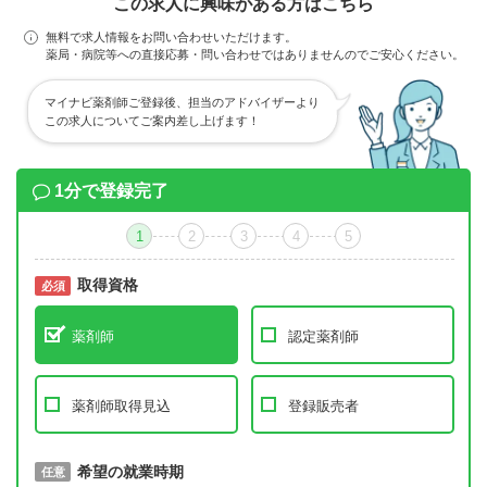
この求人に興味がある方はこちら
無料で求人情報をお問い合わせいただけます。
薬局・病院等への直接応募・問い合わせではありませんのでご安心ください。
マイナビ薬剤師ご登録後、担当のアドバイザーより
この求人についてご案内差し上げます！
1分で登録完了
1
2
3
4
5
取得資格
必須
必須
薬剤師
認定薬剤師
薬剤師取得見込
登録販売者
取得予定年
希望の就業時期
必須
任意