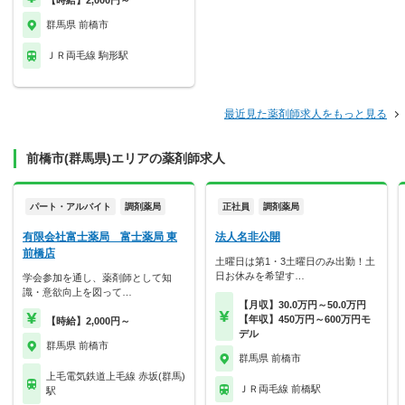
【時給】2,000円～
群馬県 前橋市
ＪＲ両毛線 駒形駅
最近見た薬剤師求人をもっと見る
前橋市(群馬県)エリアの薬剤師求人
パート・アルバイト
調剤薬局
正社員
調剤薬局
有限会社富士薬局 富士薬局 東
法人名非公開
前橋店
土曜日は第1・3土曜日のみ出勤！土
日お休みを希望す…
学会参加を通し、薬剤師として知
識・意欲向上を図って…
【月収】30.0万円～50.0万円
【年収】450万円～600万円モ
【時給】2,000円～
デル
群馬県 前橋市
群馬県 前橋市
上毛電気鉄道上毛線 赤坂(群馬)
ＪＲ両毛線 前橋駅
駅