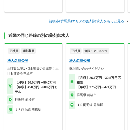
前橋市(群馬県)エリアの薬剤師求人をもっと見る
近隣の同じ路線の別の薬剤師求人
正社員
調剤薬局
正社員
病院・クリニック
法人名非公開
法人名非公開
土曜日は第1・3土曜日のみ出勤！土
※お問い合わせください
日お休みを希望す…
【月収】26.1万円～32.5万円応
【月収】30.0万円～50.0万円
相談
【年収】450万円～600万円モ
【年収】375万円～471万円
デル
群馬県 前橋市
群馬県 前橋市
ＪＲ両毛線 前橋駅
ＪＲ両毛線 前橋駅