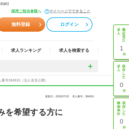
薬剤師】
採用ご担当者様へ
マイページでできること
無料登録
ログイン
1
求人ランキング
求人を検索する
号384916（法人名非公開）
0
更新日：2026/07/30
求人番号：384916
みを希望する方に
0