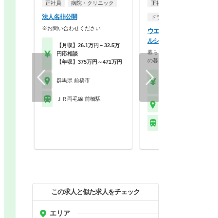
正社員
病院・クリニック
正社員
法人名非公開
ドラッグストア（調剤併設
※お問い合わせください
ウエルシア薬局株式会社 
ルシア前橋上新田店
【月収】26.1万円～32.5万
暮らしを支える仕事だから、
円応相談
の暮らしも大切に。業…
【年収】375万円～471万円
【月収】33.5万円
群馬県 前橋市
【年収】515万円～65
ＪＲ両毛線 前橋駅
群馬県 前橋市
ＪＲ両毛線 新前橋駅 
この求人と似た求人をチェック
エリア