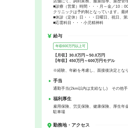
店舗にて、調剤業務、服薬指導、薬歴管
■診療（営業）時間・・・月～金／10：00～1
クリニックは予約制となっています。最終
■休診（定休）日・・・日曜日、祝日、第
■応需科目・・・小児精神科
給与
年収600万円以上可
【月収】30.0万円～50.0万円
【年収】450万円～600万円モデル
※経験、年齢を考慮し、面接後決定とな
手当
通勤手当(2km以内は支給なし) その他手
福利厚生
雇用保険、労災保険、健康保険、厚生年
駐車場
勤務地・アクセス