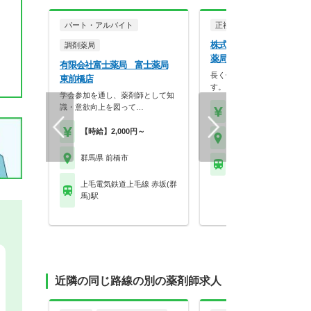
パート・アルバイト
正社員
調剤薬局
株式会社折り鶴 もものせ
調剤薬局
薬局
有限会社富士薬局 富士薬局
長く働ける環境が整った薬局
東前橋店
す。
学会参加を通し、薬剤師として知
識・意欲向上を図って…
【年収】380万円～80
【時給】2,000円～
群馬県 前橋市
群馬県 前橋市
上毛電気鉄道上毛線 片
上毛電気鉄道上毛線 赤坂(群
馬)駅
近隣の同じ路線の別の薬剤師求人