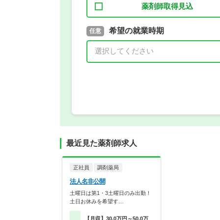
薬剤師取得見込
取得予定年
希望の就業時期
必須
任意
年 3月
最近見た薬剤師求人
正社員
調剤薬局
法人名非公開
土曜日は第1・3土曜日のみ出勤！
土日お休みを希望す…
【月収】30.0万円～50.0万