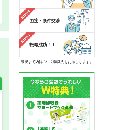
STEP3
面接・条件交渉
STEP4
転職成功！！
最後まで納得のいく転職先をお探しします。
希望の働き方
必須
正社員