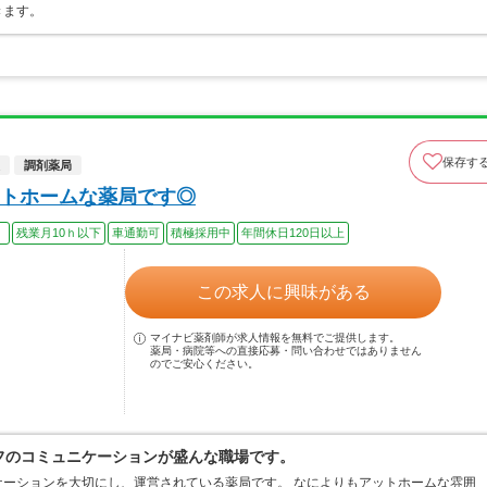
きます。
保存す
調剤薬局
トホームな薬局です◎
）
残業月10ｈ以下
車通勤可
積極採用中
年間休日120日以上
この求人に興味がある
マイナビ薬剤師が求人情報を無料でご提供します。
薬局・病院等への直接応募・問い合わせではありません
のでご安心ください。
ッフのコミュニケーションが盛んな職場です。
ーションを大切にし、運営されている薬局です。 なによりもアットホームな雰囲