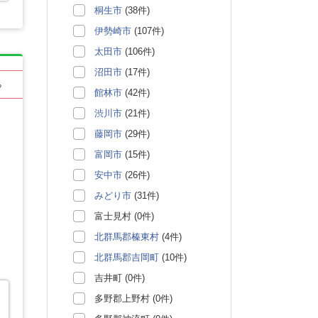
桐生市
(38件)
伊勢崎市
(107件)
太田市
(106件)
沼田市
(17件)
る
館林市
(42件)
渋川市
(21件)
藤岡市
(29件)
富岡市
(15件)
安中市
(26件)
みどり市
(31件)
富士見村 (0件)
北群馬郡榛東村
(4件)
北群馬郡吉岡町
(10件)
吉井町 (0件)
多野郡上野村 (0件)