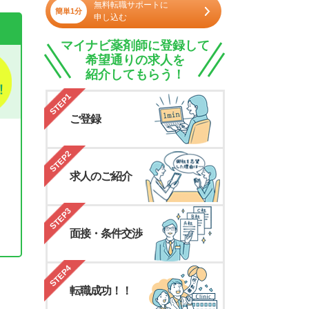
無料転職サポートに
簡単1分
申し込む
マイナビ薬剤師に登録して
希望通りの求人を
紹介してもらう！
STEP1
ご登録
STEP2
求人のご紹介
STEP3
面接・条件交渉
。
STEP4
転職成功！！