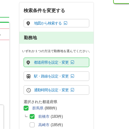
検索条件を変更する
地図から検索する
る
勤務地
いずれか１つの方法で勤務地を選んでください。
都道府県を設定・変更
駅・路線を設定・変更
通勤時間を設定・変更
選択された都道府県
群馬県
(888件)
前橋市
(183件)
高崎市
(185件)