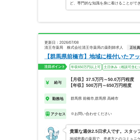
ど、専門的な知識を身に着けることがで
更新日：2026/07/08
清王寺薬局 株式会社清王寺薬局の薬剤師求人
正社員
【群馬県前橋市】地域に根付いたアッ
注目ポイント
年収650万円以上可
土日休み（相談可含む
【月収】37.5万円～50.0万円程度
給与
【年収】500万円～650万円程度
群馬県 前橋市,群馬県 高崎市
勤務地
※お問い合わせください
アクセス
貴重な週休2.5日求人です。スタ
地域密着の薬局で、患者方とのコミュニケ