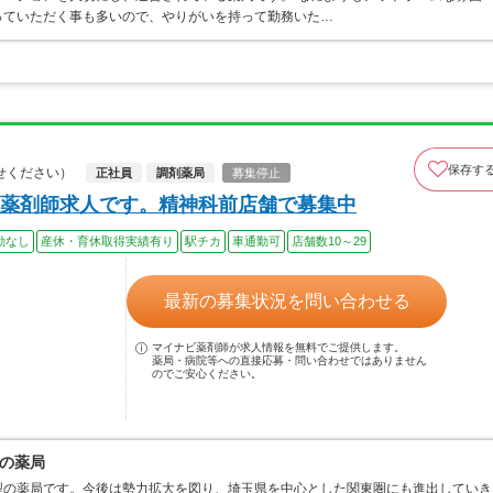
っていただく事も多いので、やりがいを持って勤務いた…
保存す
せください）
正社員
調剤薬局
募集停止
薬剤師求人です。精神科前店舗で募集中
勤なし
産休・育休取得実績有り
駅チカ
車通勤可
店舗数10～29
最新の募集状況を問い合わせる
マイナビ薬剤師が求人情報を無料でご提供します。
薬局・病院等への直接応募・問い合わせではありません
のでご安心ください。
の薬局
型の薬局です。今後は勢力拡大を図り、埼玉県を中心とした関東圏にも進出していき