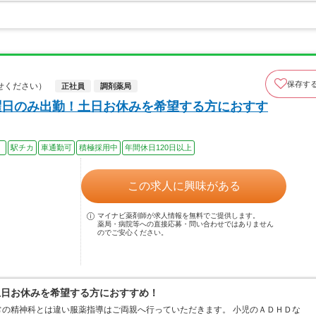
保存す
せください）
正社員
調剤薬局
曜日のみ出勤！土日お休みを希望する方におすす
）
駅チカ
車通勤可
積極採用中
年間休日120日以上
この求人に興味がある
マイナビ薬剤師が求人情報を無料でご提供します。
薬局・病院等への直接応募・問い合わせではありません
のでご安心ください。
土日お休みを希望する方におすすめ！
の精神科とは違い服薬指導はご両親へ行っていただきます。 小児のＡＤＨＤな