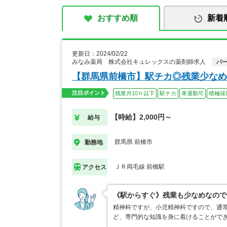
おすすめ順
新着
更新日：2024/02/22
みなみ薬局 株式会社キュレックスの薬剤師求人
パ
【群馬県前橋市】駅チカ◎残業少なめ
注目ポイント
残業月10ｈ以下
駅チカ
車通勤可
積極採
【時給】2,000円～
給与
群馬県 前橋市
勤務地
ＪＲ両毛線 前橋駅
アクセス
《駅からすぐ》残業も少なめなので
精神科ですが、小児精神科ですので、通常
ど、専門的な知識を身に着けることがで