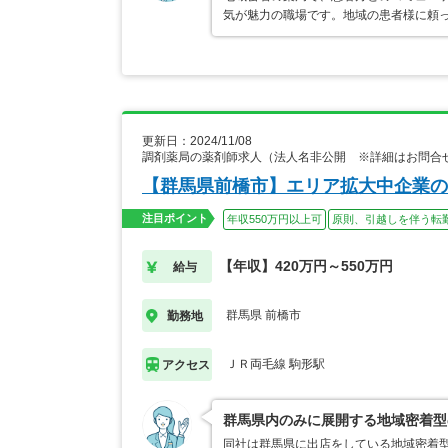
気が魅力の職場です。地域の患者様に頼
更新日：2024/11/08
調剤薬局の薬剤師求人（法人名非公開 ※詳細はお問合
【群馬県前橋市】エリア拡大中企業の
注目ポイント
年収550万円以上可
原則、引越しを伴う転
【年収】420万円～550万円
給与
群馬県 前橋市
勤務地
ＪＲ両毛線 駒形駅
アクセス
群馬県内のみに展開する地域密着型
同社は群馬県に出店をしている地域密着