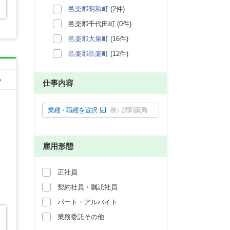
邑楽郡明和町
(2件)
邑楽郡千代田町 (0件)
邑楽郡大泉町
(16件)
邑楽郡邑楽町
(12件)
る
仕事内容
業種・職種を選択
例）調剤薬局
雇用形態
正社員
契約社員・嘱託社員
パート・アルバイト
業務委託その他